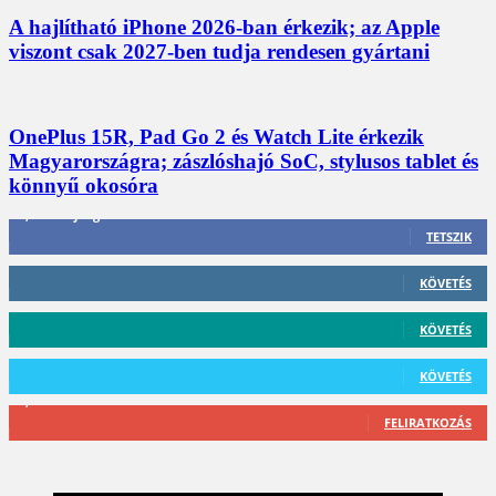
A hajlítható iPhone 2026-ban érkezik; az Apple
viszont csak 2027-ben tudja rendesen gyártani
OnePlus 15R, Pad Go 2 és Watch Lite érkezik
Magyarországra; zászlóshajó SoC, stylusos tablet és
könnyű okosóra
3,452
Rajongók
TETSZIK
412
Követő
KÖVETÉS
59
Követő
KÖVETÉS
101
Követő
KÖVETÉS
2,589
Feliratkozó
FELIRATKOZÁS