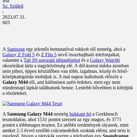
Írta:
Sz. Szilárd
-
2023.07.31.
603
A
Samsung
egy jelentős bemutatóval rukkolt elő nemrég, ahol a
Galaxy Z Fold 5
és
Z Flip 5
nevű összehajtható telefonjaikat,
valamint a
Tab S9 sorozatú táblagépeket
és a
Galaxy Watch6
okosórákat tárta a nagyközönség elé. A dél-koreai márka azonban
nem pihen, éppen készülőben van több, izgalmas, közép és felső-
középkategóriás mobiljuk is. A mai napon hallottunk először a
Galaxy M44
-ről, ami különösen azért érdekes, mert egy nem
mindennapi lapkát találhatunk benne. Lentebb bővebben is kifejtjük
a részleteket.
A
Samsung Galaxy M44
nemrég
bukkant fel
a Geekbench
tesztoldalon, ahol 1531 pontot szerzett az egy-magos, és 3771
pontot a többmagos teszten. Ez utóbbi eredmények olyanok, mint
amiket 2-3 évvel ezelőtti csúcsmodellek szoktak elérni, ami nem is
meglepő, hiszen a pletykák szerint a telefonban egy
Snapdragon