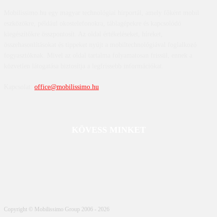
Mobilissimo.hu egy magyar technológiai hírportál, amely főként mobil
eszközökre, például okostelefonokra, táblagépekre és kapcsolódó
kiegészítőkre összpontosít. Az oldal értékeléseket, híreket,
összehasonlításokat és tippeket nyújt a mobiltechnológiával foglalkozó
fogyasztóknak. Mivel az oldal tartalma folyamatosan frissül, ennek a
közvetlen látogatása biztosítja a legfrissebb információkat.
Kapcsolat:
office@mobilissimo.hu
KÖVESS MINKET
Copyright © Mobilissimo Group 2006 - 2026