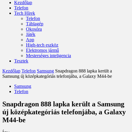
Kezdőlap
Telefon
Tech Hírek
Telefon
Táblagép
Okosóra
Játék
App
High-tech eszköz
Elektromos jármű
Mesterséges inteligencia
Tesztek
Kezdőlap
Telefon
Samsung
Snapdragon 888 lapka került a
Samsung új középkategóriás telefonjába, a Galaxy M44-be
Samsung
Telefon
Snapdragon 888 lapka került a Samsung
új középkategóriás telefonjába, a Galaxy
M44-be