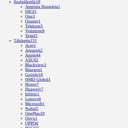
Szolgáltatók
18
Antenna Hungária
1
DIGI
1
One
3
Orange
1
Telekom
5
Vodafone
9
Yettel
3
Táblagép
231
Acer
1
Amazon
2
Apple
44
ASUS
2
Blackview
3
Bluegen
1
Google
10
HMD Global
1
Honor
7
Huawei
17
Infinix
1
Lenovo
6
Microsoft
1
Nubia
5
OnePlus
19
Onyx
1
OPPO
6
POCO
3