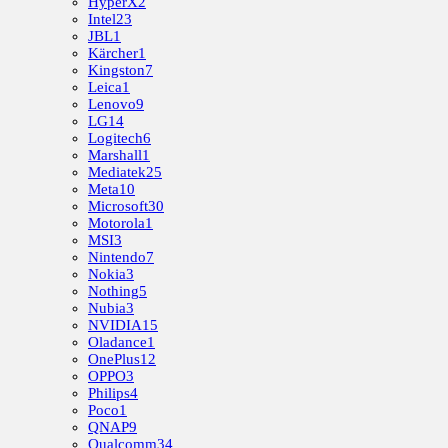
HyperX
2
Intel
23
JBL
1
Kärcher
1
Kingston
7
Leica
1
Lenovo
9
LG
14
Logitech
6
Marshall
1
Mediatek
25
Meta
10
Microsoft
30
Motorola
1
MSI
3
Nintendo
7
Nokia
3
Nothing
5
Nubia
3
NVIDIA
15
Oladance
1
OnePlus
12
OPPO
3
Philips
4
Poco
1
QNAP
9
Qualcomm
34