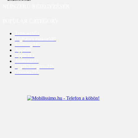
NÉPSZERŰ BEJEGYZÉSEK
POPULAR CATEGORY
Telefon
1951
High-tech eszköz
529
Samsung
445
App
428
Apple
313
Android
237
Egyéb kategória
235
Okosóra
215