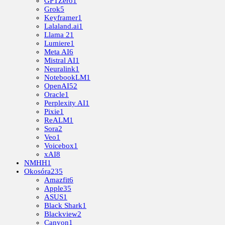
GPTZero
1
Grok
5
Keyframer
1
Lalaland.ai
1
Llama 2
1
Lumiere
1
Meta AI
6
Mistral AI
1
Neuralink
1
NotebookLM
1
OpenAI
52
Oracle
1
Perplexity AI
1
Pixie
1
ReALM
1
Sora
2
Veo
1
Voicebox
1
xAI
8
NMHH
1
Okosóra
235
Amazfit
6
Apple
35
ASUS
1
Black Shark
1
Blackview
2
Canyon
1