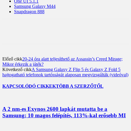
One UI 5.1.1
Samsung Galaxy M44
Snapdragon 888
Előző cikk
20-24 óra alatt teljesíthető az Assassin’s Creed Mirage;
Mikor érkezik a játék?
Következő cikk
A Samsung Galaxy Z Flip 5 és Galaxy Z Fold 5
hajtogatható telefonok tartósságát alaposan megvizsgálták (videóval)
KAPCSOLÓDÓ CIKKEK
TÖBB A SZERZŐTŐL
A 2 nm-es Exynos 2600 lapkát mutatta be a
Samsung; 10 magos felépítés, 113%-kal erősebb MI