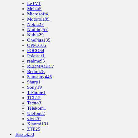
LeTV
1
Meizu
5
Microsoft
4
Motorola
85
Nokia
27
Nothing
57
Nubia
29
OnePlus
135
OPPO
105
POCO
34
Polestar
1
realme
93
REDMAGIC
7
Redmi
78
Samsung
445
Sharp
1
Sony
19
T Phone
1
TCL
12
Tecno
3
Telekom
1
Ulefone
2
vivo
70
Xiaomi
191
ZTE
25
Tesztek
33