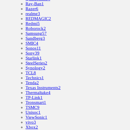
Ray-Ban
1
Razer
6
realme
3
REDMAGIC
2
Redmi
5
Roborock
2
Samsung
57
Sandberg
3
SMIC
4
Sonos
11
Sony
39
Starlink
1
SteelSeries
2
Synology
2
TCL
8
Technics
1
Tenda
2
Texas Instruments
2
Thermaltake
4
TP-Link
1
Tronsmart
1
TSMC
9
Unisoc
1
ViewSonic
1
vivo
3
Xbox
2