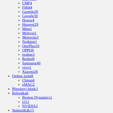
CMF
4
Fitbit
4
Garmin
20
Google
30
Honor
4
Huawei
29
Meta
1
Mobvoi
1
Motorola
3
Nothing
1
OnePlus
10
OPPO
8
realme
2
Redmi
8
Samsung
40
vivo
1
Xiaomi
28
Online üzlet
8
Chinai
4
eMAG
2
Pénzügyi hírek
3
Robotika
6
Boston Dynamics
1
LG
1
NVIDIA
2
Statisztikák
15