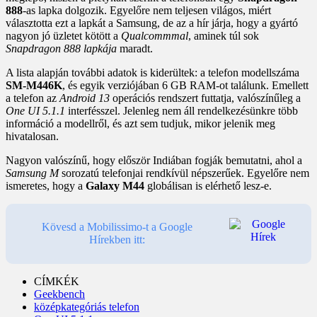
888
-as lapka dolgozik. Egyelőre nem teljesen világos, miért
választotta ezt a lapkát a Samsung, de az a hír járja, hogy a gyártó
nagyon jó üzletet kötött a
Qualcommmal
, aminek túl sok
Snapdragon 888 lapkája
maradt.
A lista alapján további adatok is kiderültek: a telefon modellszáma
SM-M446K
, és egyik verziójában 6 GB RAM-ot találunk. Emellett
a telefon az
Android 13
operációs rendszert futtatja, valószínűleg a
One UI 5.1.1
interfésszel. Jelenleg nem áll rendelkezésünkre több
információ a modellről, és azt sem tudjuk, mikor jelenik meg
hivatalosan.
Nagyon valószínű, hogy először Indiában fogják bemutatni, ahol a
Samsung M
sorozatú telefonjai rendkívül népszerűek. Egyelőre nem
ismeretes, hogy a
Galaxy M44
globálisan is elérhető lesz-e.
Kövesd a Mobilissimo-t a Google
Hírekben itt:
CÍMKÉK
Geekbench
középkategóriás telefon