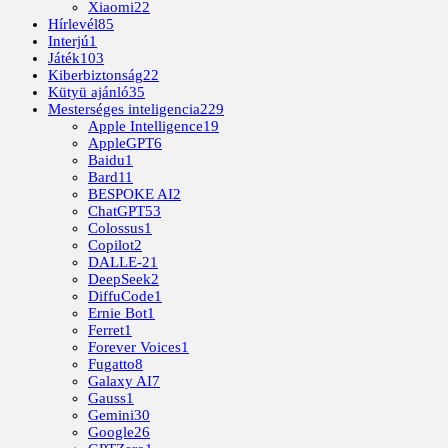
Xiaomi
22
Hírlevél
85
Interjú
1
Játék
103
Kiberbiztonság
22
Kütyü ajánló
35
Mesterséges inteligencia
229
Apple Intelligence
19
AppleGPT
6
Baidu
1
Bard
11
BESPOKE AI
2
ChatGPT
53
Colossus
1
Copilot
2
DALLE-2
1
DeepSeek
2
DiffuCode
1
Ernie Bot
1
Ferret
1
Forever Voices
1
Fugatto
8
Galaxy AI
7
Gauss
1
Gemini
30
Google
26