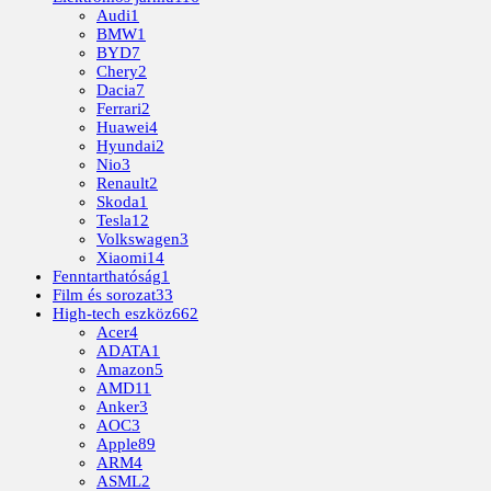
Audi
1
BMW
1
BYD
7
Chery
2
Dacia
7
Ferrari
2
Huawei
4
Hyundai
2
Nio
3
Renault
2
Skoda
1
Tesla
12
Volkswagen
3
Xiaomi
14
Fenntarthatóság
1
Film és sorozat
33
High-tech eszköz
662
Acer
4
ADATA
1
Amazon
5
AMD
11
Anker
3
AOC
3
Apple
89
ARM
4
ASML
2