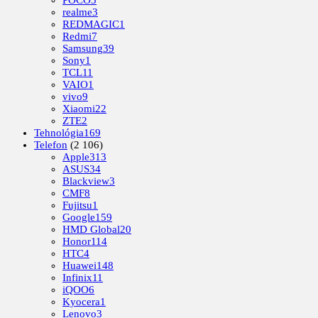
realme
3
REDMAGIC
1
Redmi
7
Samsung
39
Sony
1
TCL
11
VAIO
1
vivo
9
Xiaomi
22
ZTE
2
Tehnológia
169
Telefon
(2 106)
Apple
313
ASUS
34
Blackview
3
CMF
8
Fujitsu
1
Google
159
HMD Global
20
Honor
114
HTC
4
Huawei
148
Infinix
11
iQOO
6
Kyocera
1
Lenovo
3