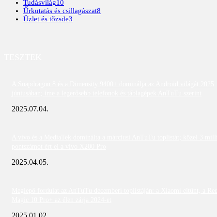
Tudásvilág
10
Űrkutatás és csillagászat
8
Üzlet és tőzsde
3
TESZTEK
A Snapdragon 8 és a Dimensity 9400+ dominálja az Android világát 2025
júniusában; íme a legerősebb telefonok és táblagépek AnTuTu szerint
2025.07.04.
A vivo és a MediaTek dominálta a márciusi AnTuTu toplistát; közel 3 mill
pontszámot ért el a vivo X200 Pro
2025.04.05.
Meglepő fordulat az AnTuTu decemberi toplistáján: a Xiaomi eltűnt, a Re
Magic 10 Pro+ az élen zárja 2024-et
2025.01.02.