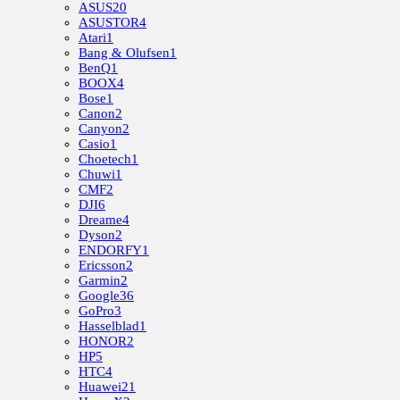
ASUS
20
ASUSTOR
4
Atari
1
Bang & Olufsen
1
BenQ
1
BOOX
4
Bose
1
Canon
2
Canyon
2
Casio
1
Choetech
1
Chuwi
1
CMF
2
DJI
6
Dreame
4
Dyson
2
ENDORFY
1
Ericsson
2
Garmin
2
Google
36
GoPro
3
Hasselblad
1
HONOR
2
HP
5
HTC
4
Huawei
21