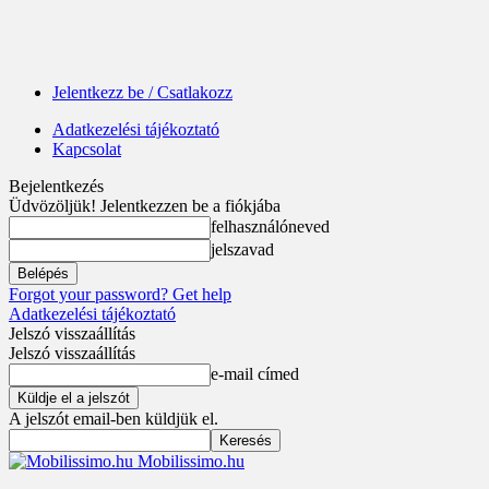
Jelentkezz be / Csatlakozz
Adatkezelési tájékoztató
Kapcsolat
Bejelentkezés
Üdvözöljük! Jelentkezzen be a fiókjába
felhasználóneved
jelszavad
Forgot your password? Get help
Adatkezelési tájékoztató
Jelszó visszaállítás
Jelszó visszaállítás
e-mail címed
A jelszót email-ben küldjük el.
Mobilissimo.hu