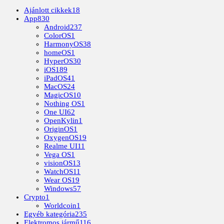
Ajánlott cikkek
18
App
830
Android
237
ColorOS
1
HarmonyOS
38
homeOS
1
HyperOS
30
iOS
189
iPadOS
41
MacOS
24
MagicOS
10
Nothing OS
1
One UI
62
OpenKylin
1
OriginOS
1
OxygenOS
19
Realme UI
11
Vega OS
1
visionOS
13
WatchOS
11
Wear OS
19
Windows
57
Crypto
1
Worldcoin
1
Egyéb kategória
235
Elektromos jármű
116