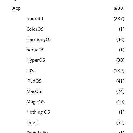
App
830
Android
237
ColorOS
1
HarmonyOS
38
homeOS
1
HyperOS
30
iOS
189
iPadOS
41
MacOS
24
MagicOS
10
Nothing OS
1
One UI
62
OpenKylin
1