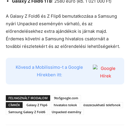
Galaxy Z Fold6 1TB
: 2580 euró (kb. 1 021 000 Ft)
A Galaxy Z Fold6 és Z Flip6 bemutatkozása a Samsung
nyári Unpacked eseményén várható, és az
előrendelésekhez extra ajándékok is járnak majd.
Érdemes követni a Samsung hivatalos csatornáit a
további részletekért és az előrendelési lehetőségekért.
Kövesd a Mobilissimo-t a Google
Hírekben itt:
FELHASZNÁLT IRODALOM
9to5google.com
CÍMKÉK
Galaxy Z Flip6
hivatalos tokok
összecsukható telefonok
Samsung Galaxy Z Fold6
Unpacked esemény