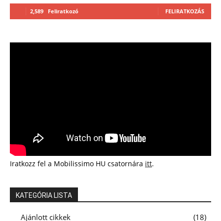
2,589
Feliratkozó
FELIRATKOZÁS
Iratkozz fel a Mobilissimo HU csatornára
itt
.
KATEGÓRIA LISTA
Ajánlott cikkek
18