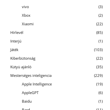
vivo
3
Xbox
2
Xiaomi
22
Hírlevél
85
Interjú
1
Játék
103
Kiberbiztonság
22
Kütyü ajánló
35
Mesterséges inteligencia
229
Apple Intelligence
19
AppleGPT
6
Baidu
1
Bard
11