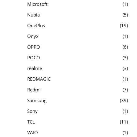
Microsoft
1
Nubia
5
OnePlus
19
Onyx
1
OPPO
6
POCO
3
realme
3
REDMAGIC
1
Redmi
7
Samsung
39
Sony
1
TCL
11
VAIO
1