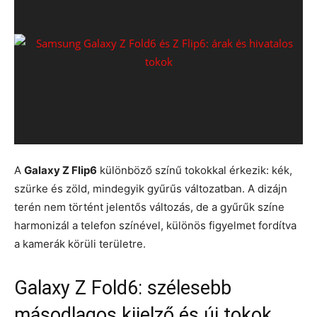
A
Galaxy Z Flip6
különböző színű tokokkal érkezik: kék,
szürke és zöld, mindegyik gyűrűs változatban. A dizájn
terén nem történt jelentős változás, de a gyűrűk színe
harmonizál a telefon színével, különös figyelmet fordítva
a kamerák körüli területre.
Galaxy Z Fold6: szélesebb
másodlagos kijelző és új tokok