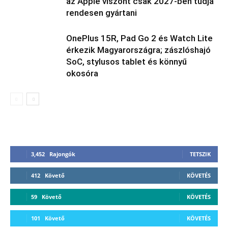
az Apple viszont csak 2027-ben tudja
rendesen gyártani
OnePlus 15R, Pad Go 2 és Watch Lite
érkezik Magyarországra; zászlóshajó
SoC, stylusos tablet és könnyű
okosóra
3,452
Rajongók
TETSZIK
412
Követő
KÖVETÉS
59
Követő
KÖVETÉS
101
Követő
KÖVETÉS