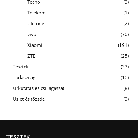
Tecno
3
Telekom
1
Ulefone
2
vivo
70
Xiaomi
191
ZTE
25
Tesztek
33
Tudásvilág
10
Űrkutatás és csillagászat
8
Üzlet és tőzsde
3
TESZTEK