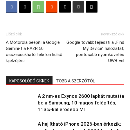
Előző cikk
Következő cikk
A Motorola beépíti a Google
Google továbbfejleszti a „Find
Gemini-t a RAZR 50
My Device” hálózatát;
összecsukható telefon külső
pontosabb nyomkövetés
kijelzőjére
UWB-vel
KAPCSOLÓDÓ CIKKEK
TÖBB A SZERZŐTŐL
A 2 nm-es Exynos 2600 lapkát mutatta
be a Samsung; 10 magos felépítés,
113%-kal erősebb MI
A hajlítható iPhone 2026-ban érkezik;