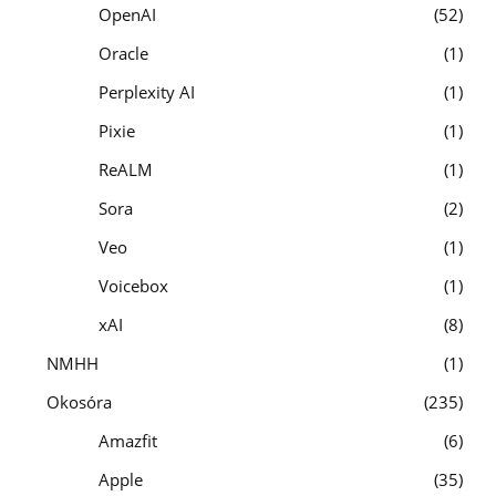
OpenAI
52
Oracle
1
Perplexity AI
1
Pixie
1
ReALM
1
Sora
2
Veo
1
Voicebox
1
xAI
8
NMHH
1
Okosóra
235
Amazfit
6
Apple
35