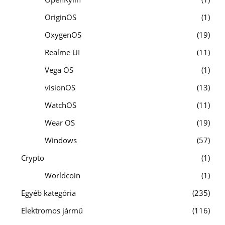
OriginOS
1
OxygenOS
19
Realme UI
11
Vega OS
1
visionOS
13
WatchOS
11
Wear OS
19
Windows
57
Crypto
1
Worldcoin
1
Egyéb kategória
235
Elektromos jármű
116