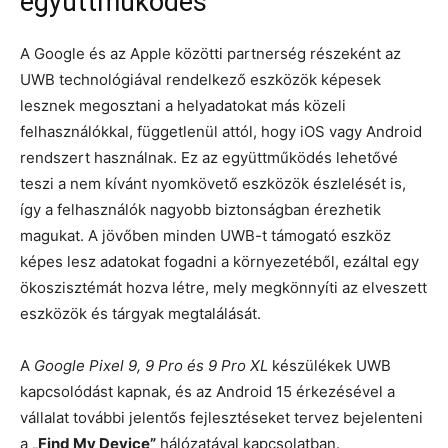
együttműködés
A Google és az Apple közötti partnerség részeként az
UWB technológiával rendelkező eszközök képesek
lesznek megosztani a helyadatokat más közeli
felhasználókkal, függetlenül attól, hogy iOS vagy Android
rendszert használnak. Ez az együttműködés lehetővé
teszi a nem kívánt nyomkövető eszközök észlelését is,
így a felhasználók nagyobb biztonságban érezhetik
magukat. A jövőben minden UWB-t támogató eszköz
képes lesz adatokat fogadni a környezetéből, ezáltal egy
ökoszisztémát hozva létre, mely megkönnyíti az elveszett
eszközök és tárgyak megtalálását.
A
Google Pixel 9, 9 Pro és 9 Pro XL
készülékek UWB
kapcsolódást kapnak, és az Android 15 érkezésével a
vállalat további jelentős fejlesztéseket tervez bejelenteni
a
„Find My Device”
hálózatával kapcsolatban.