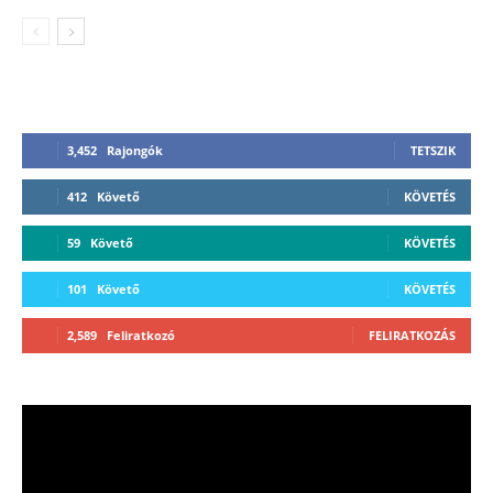
3,452
Rajongók
TETSZIK
412
Követő
KÖVETÉS
59
Követő
KÖVETÉS
101
Követő
KÖVETÉS
2,589
Feliratkozó
FELIRATKOZÁS