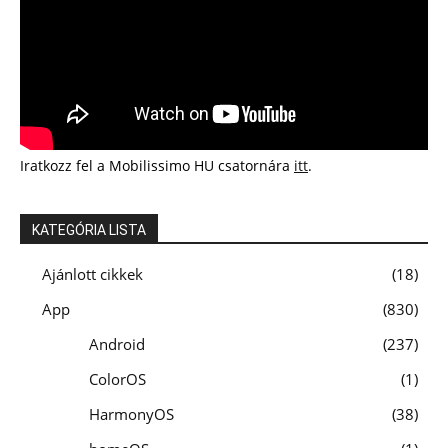
Iratkozz fel a Mobilissimo HU csatornára
itt
.
KATEGÓRIA LISTA
Ajánlott cikkek
18
App
830
Android
237
ColorOS
1
HarmonyOS
38