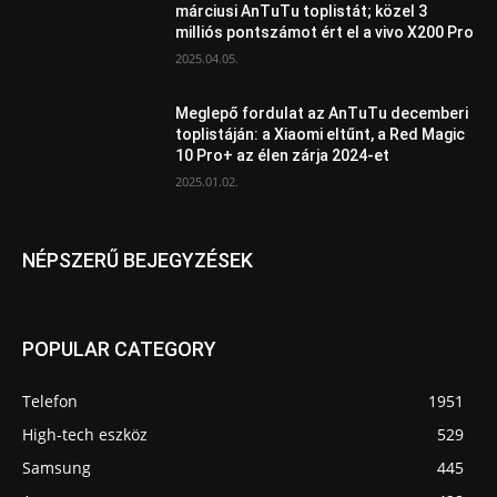
márciusi AnTuTu toplistát; közel 3
milliós pontszámot ért el a vivo X200 Pro
2025.04.05.
Meglepő fordulat az AnTuTu decemberi
toplistáján: a Xiaomi eltűnt, a Red Magic
10 Pro+ az élen zárja 2024-et
2025.01.02.
NÉPSZERŰ BEJEGYZÉSEK
POPULAR CATEGORY
Telefon
1951
High-tech eszköz
529
Samsung
445