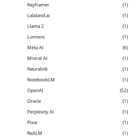
Keyframer
1
Lalaland.ai
1
Llama 2
1
Lumiere
1
Meta AI
6
Mistral AI
1
Neuralink
1
NotebookLM
1
OpenAI
52
Oracle
1
Perplexity AI
1
Pixie
1
ReALM
1