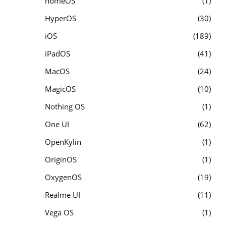
homeOS
1
HyperOS
30
iOS
189
iPadOS
41
MacOS
24
MagicOS
10
Nothing OS
1
One UI
62
OpenKylin
1
OriginOS
1
OxygenOS
19
Realme UI
11
Vega OS
1