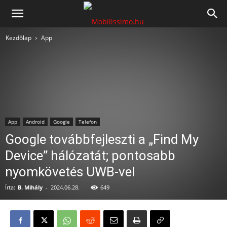
Mobilissimo.hu
Kezdőlap
App
App
Android
Google
Telefon
Google továbbfejleszti a „Find My
Device” hálózatát; pontosabb
nyomkövetés UWB-vel
Írta:
B. Mihály
-
2024.06.28.
649