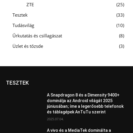
ZTE
25
Tesztek
33
Tudásvilág
10
Űrkutatás és csillagászat
8
Üzlet és tőzsde
3
TESZTEK
A Snapdragon 8 és a Dimensity 9400+
dominálja az Android világát 2025
júniusában; íme a legerősebb telefonok
és táblagépek AnTuTu szerint
2025.07.04.
A vivo és a MediaTek dominálta a