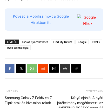
Kövesd a Mobilissimo-t a Google
Hírekben itt:
CÍMKÉK
eszköz nyomkövetés
Find My Device
Google
Pixel 9
UWB technológia
Előző cikk
Következő cikk
Samsung Galaxy Z Fold6 és Z
Kütyü ajánló: A nyári
Flip6: árak és hivatalos tokok
játékélmény megérkezett: az