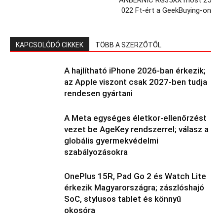
ANBERNIC RG35XX most 25
022 Ft-ért a GeekBuying-on
KAPCSOLÓDÓ CIKKEK
TÖBB A SZERZŐTŐL
A hajlítható iPhone 2026-ban érkezik;
az Apple viszont csak 2027-ben tudja
rendesen gyártani
A Meta egységes életkor-ellenőrzést
vezet be AgeKey rendszerrel; válasz a
globális gyermekvédelmi
szabályozásokra
OnePlus 15R, Pad Go 2 és Watch Lite
érkezik Magyarországra; zászlóshajó
SoC, stylusos tablet és könnyű
okosóra