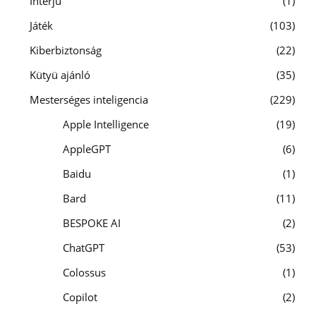
Interjú
1
Játék
103
Kiberbiztonság
22
Kütyü ajánló
35
Mesterséges inteligencia
229
Apple Intelligence
19
AppleGPT
6
Baidu
1
Bard
11
BESPOKE AI
2
ChatGPT
53
Colossus
1
Copilot
2