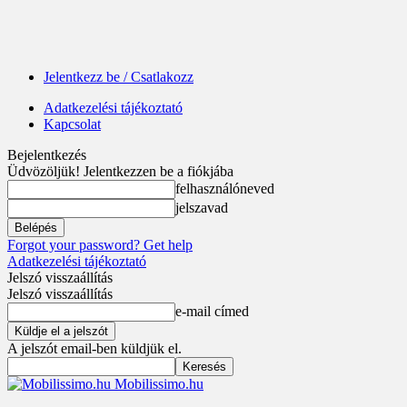
Jelentkezz be / Csatlakozz
Adatkezelési tájékoztató
Kapcsolat
Bejelentkezés
Üdvözöljük! Jelentkezzen be a fiókjába
felhasználóneved
jelszavad
Forgot your password? Get help
Adatkezelési tájékoztató
Jelszó visszaállítás
Jelszó visszaállítás
e-mail címed
A jelszót email-ben küldjük el.
Mobilissimo.hu