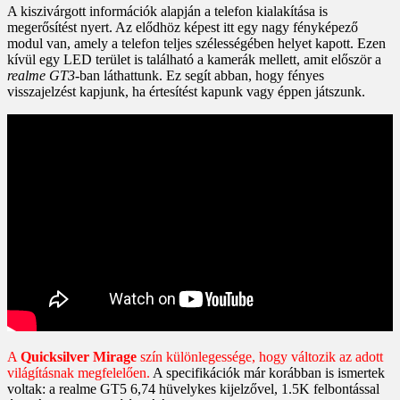
A kiszivárgott információk alapján a telefon kialakítása is
megerősítést nyert. Az elődhöz képest itt egy nagy fényképező
modul van, amely a telefon teljes szélességében helyet kapott. Ezen
kívül egy LED terület is található a kamerák mellett, amit először a
realme GT3
-ban láthattunk. Ez segít abban, hogy fényes
visszajelzést kapjunk, ha értesítést kapunk vagy éppen játszunk.
A
Quicksilver Mirage
szín különlegessége, hogy változik az adott
világításnak megfelelően.
A specifikációk már korábban is ismertek
voltak: a realme GT5 6,74 hüvelykes kijelzővel, 1.5K felbontással