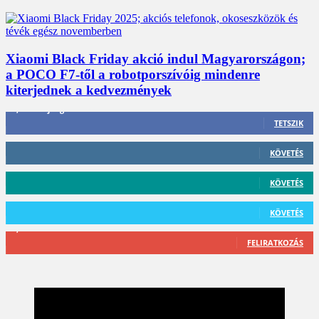
Xiaomi Black Friday akció indul Magyarországon;
a POCO F7-től a robotporszívóig mindenre
kiterjednek a kedvezmények
3,452
Rajongók
TETSZIK
412
Követő
KÖVETÉS
59
Követő
KÖVETÉS
101
Követő
KÖVETÉS
2,589
Feliratkozó
FELIRATKOZÁS