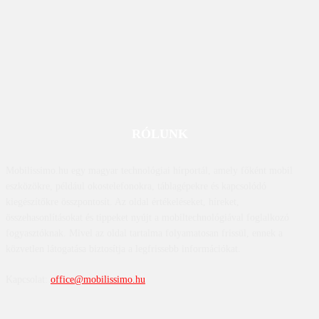
RÓLUNK
Mobilissimo.hu egy magyar technológiai hírportál, amely főként mobil
eszközökre, például okostelefonokra, táblagépekre és kapcsolódó
kiegészítőkre összpontosít. Az oldal értékeléseket, híreket,
összehasonlításokat és tippeket nyújt a mobiltechnológiával foglalkozó
fogyasztóknak. Mivel az oldal tartalma folyamatosan frissül, ennek a
közvetlen látogatása biztosítja a legfrissebb információkat.
Kapcsolat:
office@mobilissimo.hu