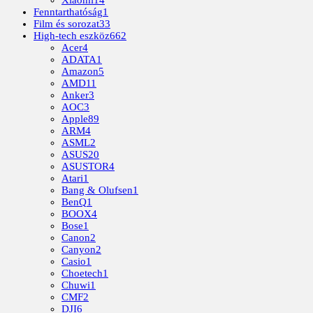
Fenntarthatóság
1
Film és sorozat
33
High-tech eszköz
662
Acer
4
ADATA
1
Amazon
5
AMD
11
Anker
3
AOC
3
Apple
89
ARM
4
ASML
2
ASUS
20
ASUSTOR
4
Atari
1
Bang & Olufsen
1
BenQ
1
BOOX
4
Bose
1
Canon
2
Canyon
2
Casio
1
Choetech
1
Chuwi
1
CMF
2
DJI
6