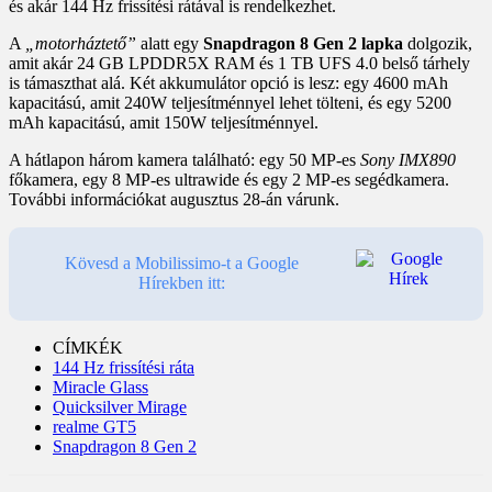
és akár 144 Hz frissítési rátával is rendelkezhet.
A
„motorháztető”
alatt egy
Snapdragon 8 Gen 2 lapka
dolgozik,
amit akár 24 GB LPDDR5X RAM és 1 TB UFS 4.0 belső tárhely
is támaszthat alá. Két akkumulátor opció is lesz: egy 4600 mAh
kapacitású, amit 240W teljesítménnyel lehet tölteni, és egy 5200
mAh kapacitású, amit 150W teljesítménnyel.
A hátlapon három kamera található: egy 50 MP-es
Sony IMX890
főkamera, egy 8 MP-es ultrawide és egy 2 MP-es segédkamera.
További információkat augusztus 28-án várunk.
Kövesd a Mobilissimo-t a Google
Hírekben itt:
CÍMKÉK
144 Hz frissítési ráta
Miracle Glass
Quicksilver Mirage
realme GT5
Snapdragon 8 Gen 2