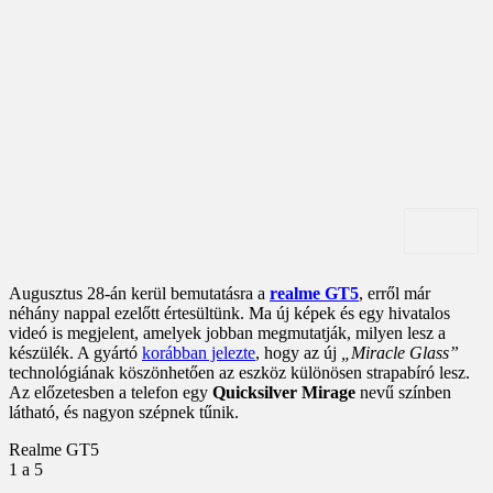
Augusztus 28-án kerül bemutatásra a
realme GT5
, erről már
néhány nappal ezelőtt értesültünk. Ma új képek és egy hivatalos
videó is megjelent, amelyek jobban megmutatják, milyen lesz a
készülék. A gyártó
korábban jelezte
, hogy az új
„Miracle Glass”
technológiának köszönhetően az eszköz különösen strapabíró lesz.
Az előzetesben a telefon egy
Quicksilver Mirage
nevű színben
látható, és nagyon szépnek tűnik.
Realme GT5
1
a 5