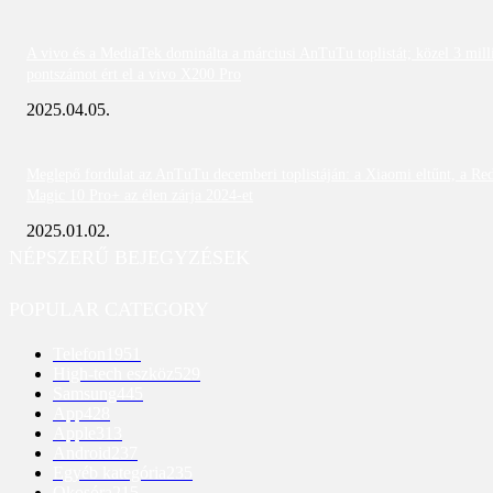
A vivo és a MediaTek dominálta a márciusi AnTuTu toplistát; közel 3 mill
pontszámot ért el a vivo X200 Pro
2025.04.05.
Meglepő fordulat az AnTuTu decemberi toplistáján: a Xiaomi eltűnt, a Re
Magic 10 Pro+ az élen zárja 2024-et
2025.01.02.
NÉPSZERŰ BEJEGYZÉSEK
POPULAR CATEGORY
Telefon
1951
High-tech eszköz
529
Samsung
445
App
428
Apple
313
Android
237
Egyéb kategória
235
Okosóra
215