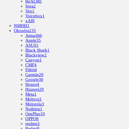
ReALM
1
Sora
2
Veo
1
Voicebox
1
xAI
8
NMHH
1
Okosóra
235
Amazfit
6
Apple
35
ASUS
1
Black Shark
1
Blackview
2
Canyon
1
CMF
4
Fitbit
4
Garmin
20
Google
30
Honor
4
Huawei
29
Meta
1
Mobvoi
1
Motorola
3
Nothing
1
OnePlus
10
OPPO
8
realme
2
Redmi
8