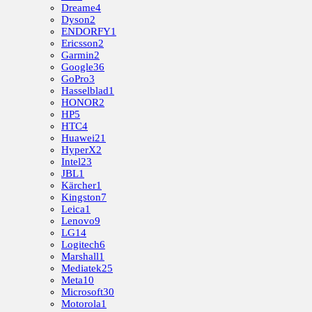
Dreame
4
Dyson
2
ENDORFY
1
Ericsson
2
Garmin
2
Google
36
GoPro
3
Hasselblad
1
HONOR
2
HP
5
HTC
4
Huawei
21
HyperX
2
Intel
23
JBL
1
Kärcher
1
Kingston
7
Leica
1
Lenovo
9
LG
14
Logitech
6
Marshall
1
Mediatek
25
Meta
10
Microsoft
30
Motorola
1