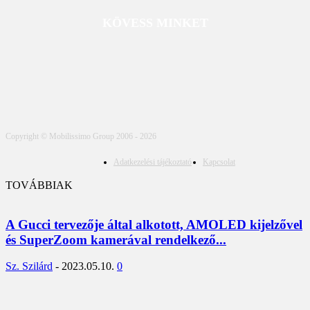
KÖVESS MINKET
Copyright © Mobilissimo Group 2006 - 2026
Adatkezelési tájékoztató
Kapcsolat
TOVÁBBIAK
A Gucci tervezője által alkotott, AMOLED kijelzővel
és SuperZoom kamerával rendelkező...
Sz. Szilárd
-
2023.05.10.
0