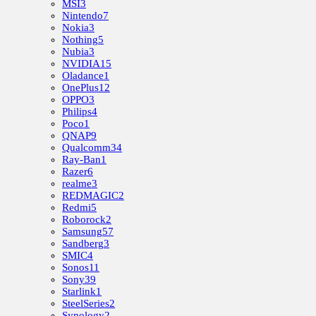
MSI
3
Nintendo
7
Nokia
3
Nothing
5
Nubia
3
NVIDIA
15
Oladance
1
OnePlus
12
OPPO
3
Philips
4
Poco
1
QNAP
9
Qualcomm
34
Ray-Ban
1
Razer
6
realme
3
REDMAGIC
2
Redmi
5
Roborock
2
Samsung
57
Sandberg
3
SMIC
4
Sonos
11
Sony
39
Starlink
1
SteelSeries
2
Synology
2