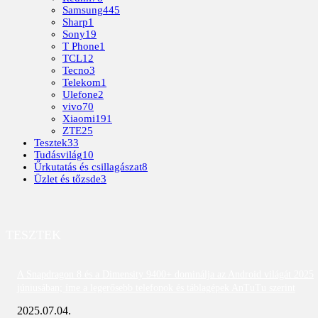
Samsung
445
Sharp
1
Sony
19
T Phone
1
TCL
12
Tecno
3
Telekom
1
Ulefone
2
vivo
70
Xiaomi
191
ZTE
25
Tesztek
33
Tudásvilág
10
Űrkutatás és csillagászat
8
Üzlet és tőzsde
3
TESZTEK
A Snapdragon 8 és a Dimensity 9400+ dominálja az Android világát 2025
júniusában; íme a legerősebb telefonok és táblagépek AnTuTu szerint
2025.07.04.