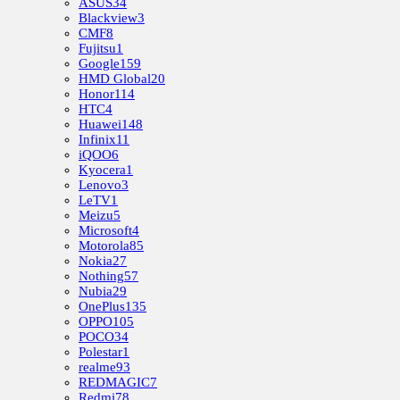
ASUS
34
Blackview
3
CMF
8
Fujitsu
1
Google
159
HMD Global
20
Honor
114
HTC
4
Huawei
148
Infinix
11
iQOO
6
Kyocera
1
Lenovo
3
LeTV
1
Meizu
5
Microsoft
4
Motorola
85
Nokia
27
Nothing
57
Nubia
29
OnePlus
135
OPPO
105
POCO
34
Polestar
1
realme
93
REDMAGIC
7
Redmi
78