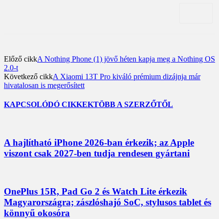
Előző cikk
A Nothing Phone (1) jövő héten kapja meg a Nothing OS
2.0-t
Következő cikk
A Xiaomi 13T Pro kiváló prémium dizájnja már
hivatalosan is megerősített
KAPCSOLÓDÓ CIKKEK
TÖBB A SZERZŐTŐL
A hajlítható iPhone 2026-ban érkezik; az Apple
viszont csak 2027-ben tudja rendesen gyártani
OnePlus 15R, Pad Go 2 és Watch Lite érkezik
Magyarországra; zászlóshajó SoC, stylusos tablet és
könnyű okosóra