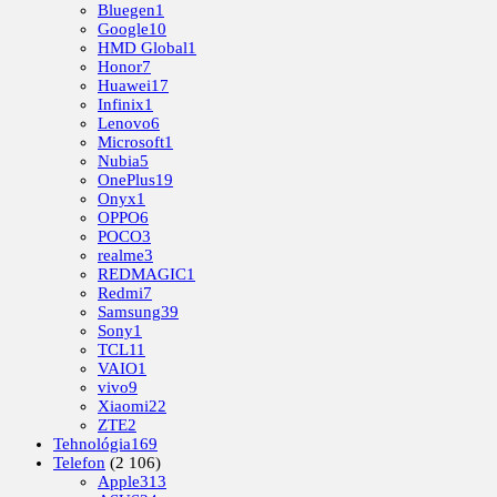
Bluegen
1
Google
10
HMD Global
1
Honor
7
Huawei
17
Infinix
1
Lenovo
6
Microsoft
1
Nubia
5
OnePlus
19
Onyx
1
OPPO
6
POCO
3
realme
3
REDMAGIC
1
Redmi
7
Samsung
39
Sony
1
TCL
11
VAIO
1
vivo
9
Xiaomi
22
ZTE
2
Tehnológia
169
Telefon
(2 106)
Apple
313