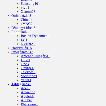
Samsung
40
vivo
1
Xiaomi
28
Online üzlet
8
Chinai
4
eMAG
2
Pénzügyi hírek
3
Robotika
6
Boston Dynamics
1
LG
1
NVIDIA
2
Statisztikák
15
Szolgáltatók
18
Antenna Hungária
1
DIGI
1
One
3
Orange
1
Telekom
5
Vodafone
9
Yettel
3
Táblagép
231
Acer
1
Amazon
2
Apple
44
ASUS
2
Blackview
3