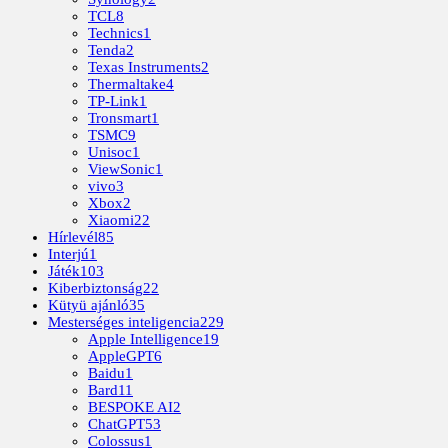
TCL
8
Technics
1
Tenda
2
Texas Instruments
2
Thermaltake
4
TP-Link
1
Tronsmart
1
TSMC
9
Unisoc
1
ViewSonic
1
vivo
3
Xbox
2
Xiaomi
22
Hírlevél
85
Interjú
1
Játék
103
Kiberbiztonság
22
Kütyü ajánló
35
Mesterséges inteligencia
229
Apple Intelligence
19
AppleGPT
6
Baidu
1
Bard
11
BESPOKE AI
2
ChatGPT
53
Colossus
1