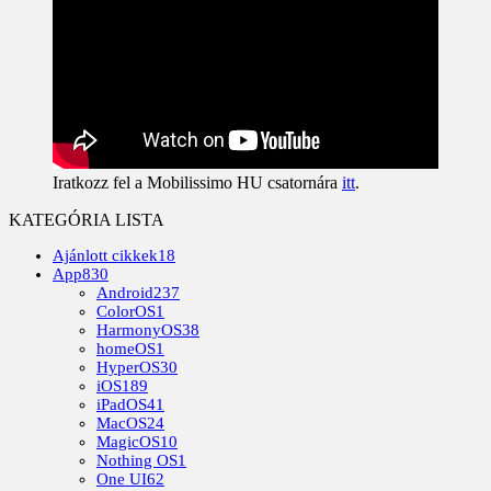
Iratkozz fel a Mobilissimo HU csatornára
itt
.
KATEGÓRIA LISTA
Ajánlott cikkek
18
App
830
Android
237
ColorOS
1
HarmonyOS
38
homeOS
1
HyperOS
30
iOS
189
iPadOS
41
MacOS
24
MagicOS
10
Nothing OS
1
One UI
62