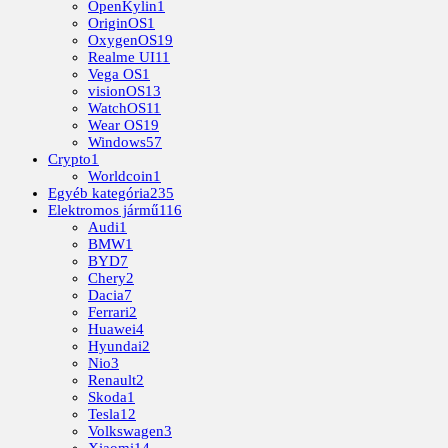
OpenKylin
1
OriginOS
1
OxygenOS
19
Realme UI
11
Vega OS
1
visionOS
13
WatchOS
11
Wear OS
19
Windows
57
Crypto
1
Worldcoin
1
Egyéb kategória
235
Elektromos jármű
116
Audi
1
BMW
1
BYD
7
Chery
2
Dacia
7
Ferrari
2
Huawei
4
Hyundai
2
Nio
3
Renault
2
Skoda
1
Tesla
12
Volkswagen
3
Xiaomi
14