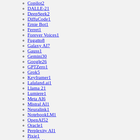
Copilot
2
DALLE-2
1
DeepSeek
2
DiffuCode
1
Ernie Bot
1
Ferret
1
Forever Voices
1
Fugatto
8
Galaxy AI
7
Gauss
1
Gemini
30
Google
26
GPTZero
1
Grok
5
Keyframer
1
Lalaland.ai
1
Llama 2
1
Lumiere
1
Meta AI
6
Mistral AI
1
Neuralink
1
NotebookLM
1
OpenAI
52
Oracle
1
Perplexity AI
1
Pixie
1