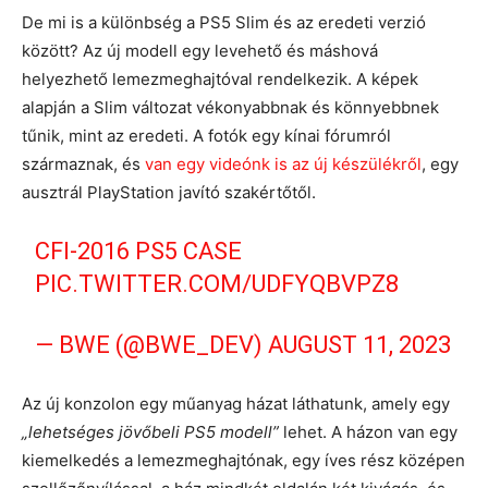
De mi is a különbség a PS5 Slim és az eredeti verzió
között? Az új modell egy levehető és máshová
helyezhető lemezmeghajtóval rendelkezik. A képek
alapján a Slim változat vékonyabbnak és könnyebbnek
tűnik, mint az eredeti. A fotók egy kínai fórumról
származnak, és
van egy videónk is az új készülékről
, egy
ausztrál PlayStation javító szakértőtől.
CFI-2016 PS5 CASE
PIC.TWITTER.COM/UDFYQBVPZ8
— BWE (@BWE_DEV)
AUGUST 11, 2023
Az új konzolon egy műanyag házat láthatunk, amely egy
„lehetséges jövőbeli PS5 modell”
lehet. A házon van egy
kiemelkedés a lemezmeghajtónak, egy íves rész középen