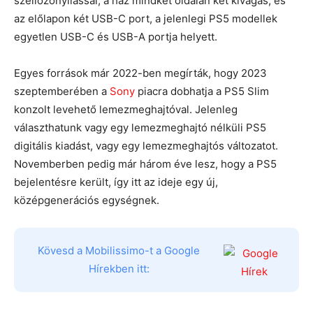
szellőzőnyílással, a ház mindkét oldalán két kivágás, és
az előlapon két USB-C port, a jelenlegi PS5 modellek
egyetlen USB-C és USB-A portja helyett.
Egyes források már 2022-ben megírták, hogy 2023
szeptemberében a
Sony
piacra dobhatja a PS5 Slim
konzolt levehető lemezmeghajtóval. Jelenleg
választhatunk vagy egy lemezmeghajtó nélküli PS5
digitális kiadást, vagy egy lemezmeghajtós változatot.
Novemberben pedig már három éve lesz, hogy a PS5
bejelentésre került, így itt az ideje egy új,
középgenerációs egységnek.
Kövesd a Mobilissimo-t a Google
Hírekben itt: