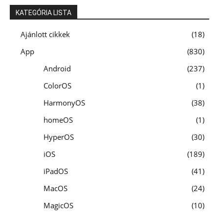
KATEGÓRIA LISTA
Ajánlott cikkek
18
App
830
Android
237
ColorOS
1
HarmonyOS
38
homeOS
1
HyperOS
30
iOS
189
iPadOS
41
MacOS
24
MagicOS
10