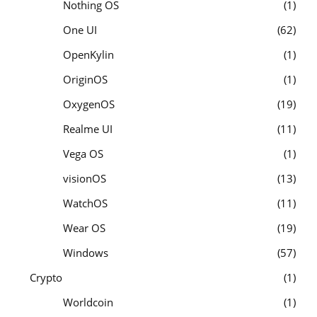
Nothing OS
1
One UI
62
OpenKylin
1
OriginOS
1
OxygenOS
19
Realme UI
11
Vega OS
1
visionOS
13
WatchOS
11
Wear OS
19
Windows
57
Crypto
1
Worldcoin
1