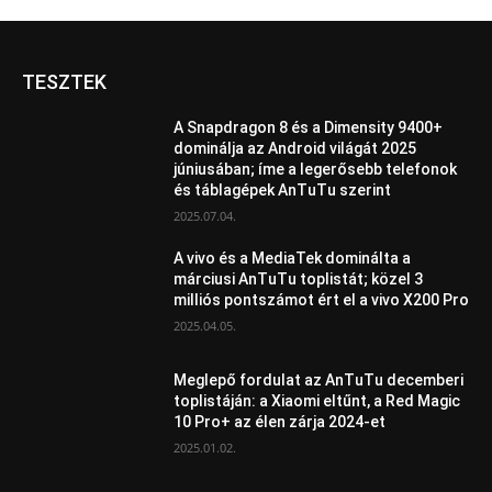
TESZTEK
A Snapdragon 8 és a Dimensity 9400+
dominálja az Android világát 2025
júniusában; íme a legerősebb telefonok
és táblagépek AnTuTu szerint
2025.07.04.
A vivo és a MediaTek dominálta a
márciusi AnTuTu toplistát; közel 3
milliós pontszámot ért el a vivo X200 Pro
2025.04.05.
Meglepő fordulat az AnTuTu decemberi
toplistáján: a Xiaomi eltűnt, a Red Magic
10 Pro+ az élen zárja 2024-et
2025.01.02.