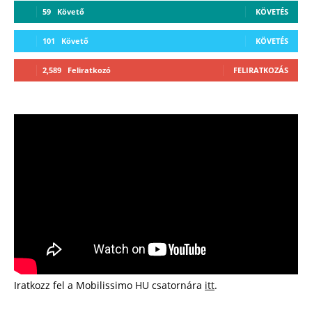
59
Követő
KÖVETÉS
101
Követő
KÖVETÉS
2,589
Feliratkozó
FELIRATKOZÁS
Iratkozz fel a Mobilissimo HU csatornára
itt
.