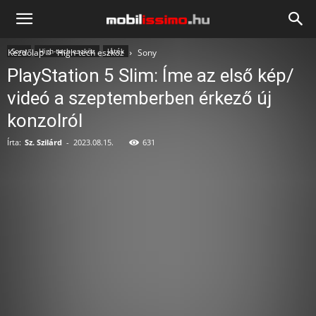
Mobilissimo.hu
Sony
High-tech eszköz
Játék
Kezdőlap
High-tech eszköz
Sony
PlayStation 5 Slim: Íme az első kép/
videó a szeptemberben érkező új
konzolról
Írta:
Sz. Szilárd
-
2023.08.15.
631