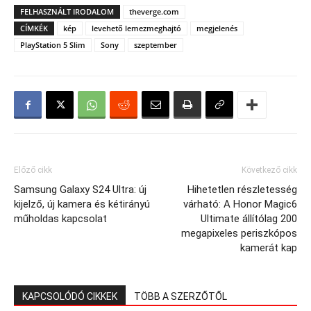
FELHASZNÁLT IRODALOM
theverge.com
CÍMKÉK
kép
levehető lemezmeghajtó
megjelenés
PlayStation 5 Slim
Sony
szeptember
Előző cikk
Következő cikk
Samsung Galaxy S24 Ultra: új
Hihetetlen részletesség
kijelző, új kamera és kétirányú
várható: A Honor Magic6
műholdas kapcsolat
Ultimate állítólag 200
megapixeles periszkópos
kamerát kap
KAPCSOLÓDÓ CIKKEK
TÖBB A SZERZŐTŐL