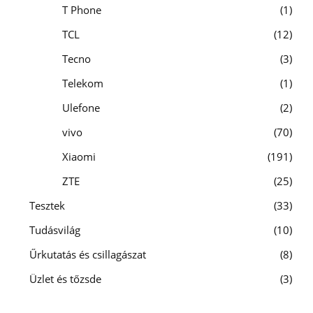
T Phone
1
TCL
12
Tecno
3
Telekom
1
Ulefone
2
vivo
70
Xiaomi
191
ZTE
25
Tesztek
33
Tudásvilág
10
Űrkutatás és csillagászat
8
Üzlet és tőzsde
3