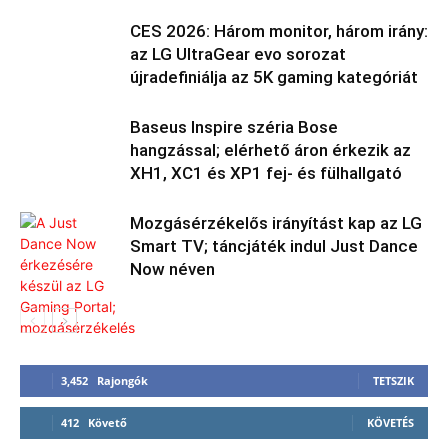
CES 2026: Három monitor, három irány:
az LG UltraGear evo sorozat
újradefiniálja az 5K gaming kategóriát
Baseus Inspire széria Bose
hangzással; elérhető áron érkezik az
XH1, XC1 és XP1 fej- és fülhallgató
Mozgásérzékelős irányítást kap az LG
Smart TV; táncjáték indul Just Dance
Now néven
3,452
Rajongók
TETSZIK
412
Követő
KÖVETÉS