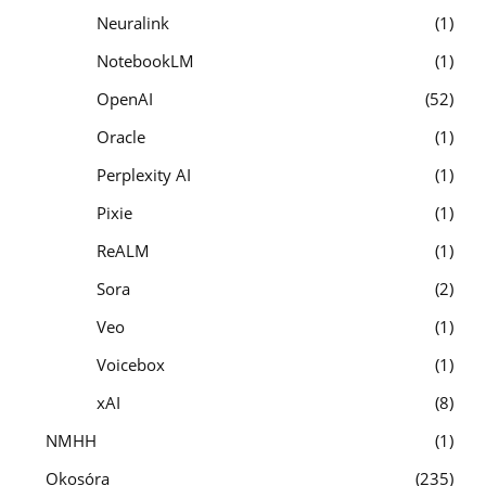
Neuralink
1
NotebookLM
1
OpenAI
52
Oracle
1
Perplexity AI
1
Pixie
1
ReALM
1
Sora
2
Veo
1
Voicebox
1
xAI
8
NMHH
1
Okosóra
235