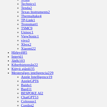
Technics
1
Tenda
2
Texas Instruments
2
Thermaltake
4
TP-Link
1
Tronsmart
1
TSMC
9
Unisoc
1
ViewSonic
1
vivo
3
Xbox
2
Xiaomi
22
Hírlevél
85
Interjú
1
Játék
103
Kiberbiztonság
22
Kütyü ajánló
35
Mesterséges inteligencia
229
Apple Intelligence
19
AppleGPT
6
Baidu
1
Bard
11
BESPOKE AI
2
ChatGPT
53
Colossus
1
Copilot
2