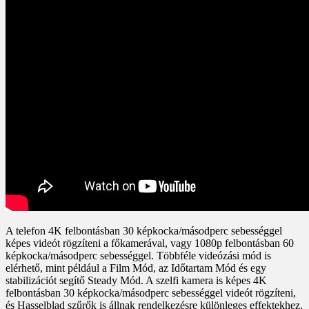
A telefon 4K felbontásban 30 képkocka/másodperc sebességgel
képes videót rögzíteni a főkamerával, vagy 1080p felbontásban 60
képkocka/másodperc sebességgel. Többféle videózási mód is
elérhető, mint például a Film Mód, az Időtartam Mód és egy
stabilizációt segítő Steady Mód. A szelfi kamera is képes 4K
felbontásban 30 képkocka/másodperc sebességgel videót rögzíteni,
és Hasselblad szűrők is állnak rendelkezésre különleges effektekhez.