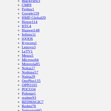
Blackview
3
CMF
8
Fujitsu
1
Google
159
HMD Global
20
Honor
114
HTC
4
Huawei
148
Infinix
11
iQOO
6
Kyocera
1
Lenovo
3
LeTV
1
Meizu
5
Microsoft
4
Motorola
85
Nokia
27
Nothing
57
Nubia
29
OnePlus
135
OPPO
105
POCO
34
Polestar
1
realme
93
REDMAGIC
7
Redmi
78
Samsung
445