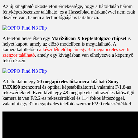
Az új kihajtható okostelefon érdekessége, hogy a hátoldalán három
fényképezőszenzor található, és a Hasselblad márkanévvel nem csak
díszítve van, hanem a technológiáját is tartalmaza.
A telefon belsejében egy
MariSilicon X képfeldolgozó chipset
is
helyet kapott, amely az előző modellben is megtalálható. A
kamerákat illetően
a készülék előlapján egy 32 megapixeles szelfi
szenzor található
, amely egy kivágásban van elhelyezve a képernyő
felső részén.
A hátoldalon egy
50 megapixeles főkamera
található
Sony
IMX890
szenzorral és optikai képstabilizátorral, valamint F/1.8-as
rekeszértékkel. Ezen kívül egy 48 megapixeles ultraszéles látószögű
kamera is van F/2.2-es rekeszértékkel és 114 fokos látószöggel,
valamint egy 32 megapixeles telefotó szenzor F/2.0 rekeszértékkel.