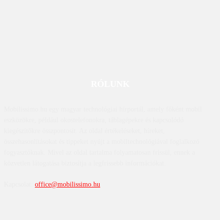
RÓLUNK
Mobilissimo.hu egy magyar technológiai hírportál, amely főként mobil
eszközökre, például okostelefonokra, táblagépekre és kapcsolódó
kiegészítőkre összpontosít. Az oldal értékeléseket, híreket,
összehasonlításokat és tippeket nyújt a mobiltechnológiával foglalkozó
fogyasztóknak. Mivel az oldal tartalma folyamatosan frissül, ennek a
közvetlen látogatása biztosítja a legfrissebb információkat.
Kapcsolat:
office@mobilissimo.hu