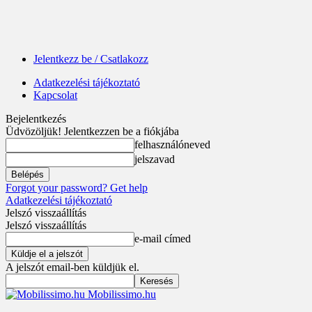
Jelentkezz be / Csatlakozz
Adatkezelési tájékoztató
Kapcsolat
Bejelentkezés
Üdvözöljük! Jelentkezzen be a fiókjába
felhasználóneved
jelszavad
Forgot your password? Get help
Adatkezelési tájékoztató
Jelszó visszaállítás
Jelszó visszaállítás
e-mail címed
A jelszót email-ben küldjük el.
Mobilissimo.hu