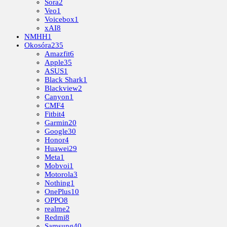
Sora
2
Veo
1
Voicebox
1
xAI
8
NMHH
1
Okosóra
235
Amazfit
6
Apple
35
ASUS
1
Black Shark
1
Blackview
2
Canyon
1
CMF
4
Fitbit
4
Garmin
20
Google
30
Honor
4
Huawei
29
Meta
1
Mobvoi
1
Motorola
3
Nothing
1
OnePlus
10
OPPO
8
realme
2
Redmi
8
Samsung
40