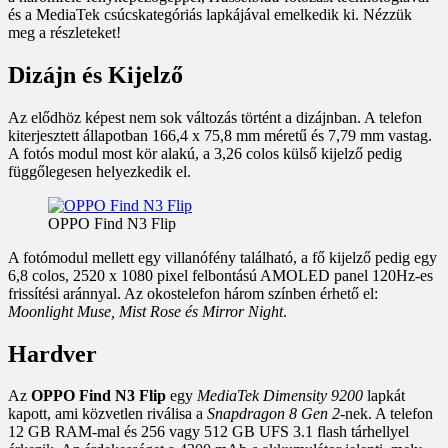
és a MediaTek csúcskategóriás lapkájával emelkedik ki. Nézzük
meg a részleteket!
Dizájn és Kijelző
Az elődhöz képest nem sok változás történt a dizájnban. A telefon
kiterjesztett állapotban 166,4 x 75,8 mm méretű és 7,79 mm vastag.
A fotós modul most kör alakú, a 3,26 colos külső kijelző pedig
függőlegesen helyezkedik el.
OPPO Find N3 Flip
A fotómodul mellett egy villanófény található, a fő kijelző pedig egy
6,8 colos, 2520 x 1080 pixel felbontású AMOLED panel 120Hz-es
frissítési aránnyal. Az okostelefon három színben érhető el:
Moonlight Muse, Mist Rose és Mirror Night
.
Hardver
Az
OPPO Find N3 Flip
egy
MediaTek Dimensity 9200
lapkát
kapott, ami közvetlen riválisa a
Snapdragon 8 Gen 2
-nek. A telefon
12 GB RAM-mal és 256 vagy 512 GB UFS 3.1 flash tárhellyel