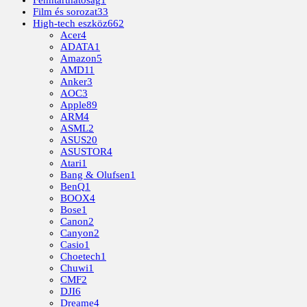
Fenntarthatóság
1
Film és sorozat
33
High-tech eszköz
662
Acer
4
ADATA
1
Amazon
5
AMD
11
Anker
3
AOC
3
Apple
89
ARM
4
ASML
2
ASUS
20
ASUSTOR
4
Atari
1
Bang & Olufsen
1
BenQ
1
BOOX
4
Bose
1
Canon
2
Canyon
2
Casio
1
Choetech
1
Chuwi
1
CMF
2
DJI
6
Dreame
4