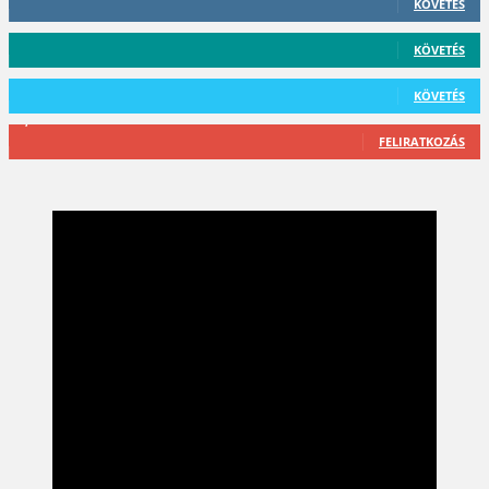
KÖVETÉS
59
Követő
KÖVETÉS
101
Követő
KÖVETÉS
2,589
Feliratkozó
FELIRATKOZÁS