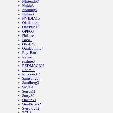
Nintendo
7
Nokia
3
Nothing
5
Nubia
3
NVIDIA
15
Oladance
1
OnePlus
12
OPPO
3
Philips
4
Poco
1
QNAP
9
Qualcomm
34
Ray-Ban
1
Razer
6
realme
3
REDMAGIC
2
Redmi
5
Roborock
2
Samsung
57
Sandberg
3
SMIC
4
Sonos
11
Sony
39
Starlink
1
SteelSeries
2
Synology
2
TCL
8