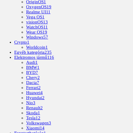
OriginOS
1
OxygenOS
19
Realme UI
11
Vega OS
1
visionOS
13
WatchOS
11
Wear OS
19
Windows
57
Crypto
1
Worldcoin
1
Egyéb kategória
235
Elektromos jármű
116
Audi
1
BMW
1
BYD
7
Chery
2
Dacia
7
Ferrari
2
Huawei
4
Hyundai
2
Nio
3
Renault
2
Skoda
1
Tesla
12
Volkswagen
3
Xiaomi
14