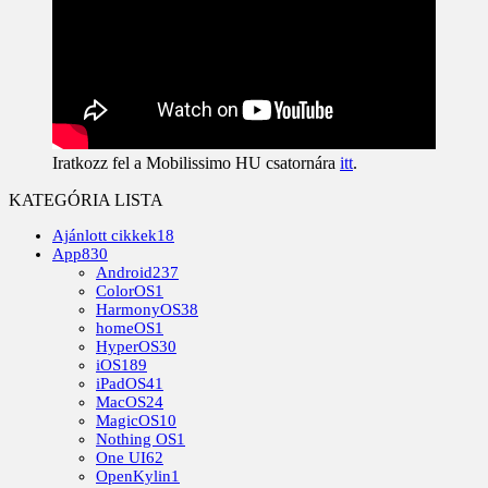
Iratkozz fel a Mobilissimo HU csatornára
itt
.
KATEGÓRIA LISTA
Ajánlott cikkek
18
App
830
Android
237
ColorOS
1
HarmonyOS
38
homeOS
1
HyperOS
30
iOS
189
iPadOS
41
MacOS
24
MagicOS
10
Nothing OS
1
One UI
62
OpenKylin
1