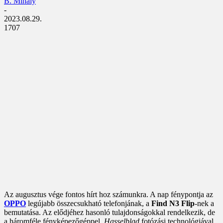
B. Mihály
-
2023.08.29.
1707
Az augusztus vége fontos hírt hoz számunkra. A nap fénypontja az
OPPO
legújabb összecsukható telefonjának, a
Find N3 Flip
-nek a
bemutatása. Az elődjéhez hasonló tulajdonságokkal rendelkezik, de
a háromféle fényképezőgéppel,
Hasselblad
fotózási technológiával