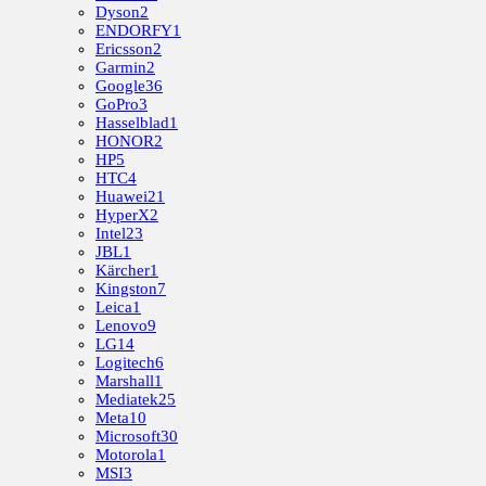
Dyson
2
ENDORFY
1
Ericsson
2
Garmin
2
Google
36
GoPro
3
Hasselblad
1
HONOR
2
HP
5
HTC
4
Huawei
21
HyperX
2
Intel
23
JBL
1
Kärcher
1
Kingston
7
Leica
1
Lenovo
9
LG
14
Logitech
6
Marshall
1
Mediatek
25
Meta
10
Microsoft
30
Motorola
1
MSI
3