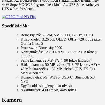
érkezik. Az érdekességet a 4300 mAh-s akkumulátor jelenti, mely
44W SuperVOOC 3.0 gyorstöltést kínál. Az UFS 3.1-es tárhelyet
UFS 4.0-ra frissítették.
Specifikációk:
Belso kijelző: 6.8 col, AMOLED, 120Hz, FHD+
Külső kijelző: 3.26 col, OLED, 60Hz, 720 x 382 pixel,
Gorilla Glass 5
Processzor: Dimensity 9200
Konfigurációk: 12 GB RAM + 256/512 GB tárhely
UFS 4.0
Selfie kamera: 32 MP (F/2.4, 90 fokos látószög)
Hátlapi kamera: 50 MP széles (f/1.8, 7P lencse, AF) +
48 MP ultra-széles + 32 MP telefotó (OIS, F/2.0) +
MariSilicon cip
Konnectivitás: 5G, WiFi 6, USB-C, Bluetooth 5.3,
NFC
Egyéb: oldalsó ujjlenyomat-olvasó
Akkumulátor: 4300 mAh, 44W töltés
Kamera