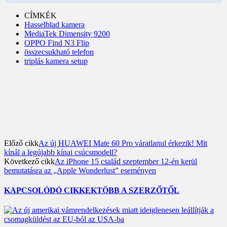
CÍMKÉK
Hasselblad kamera
MediaTek Dimensity 9200
OPPO Find N3 Flip
összecsukható telefon
triplás kamera setup
Előző cikk
Az új HUAWEI Mate 60 Pro váratlanul érkezik! Mit
kínál a legújabb kínai csúcsmodell?
Következő cikk
Az iPhone 15 család szeptember 12-én kerül
bemutatásra az „Apple Wonderlust” eseményen
KAPCSOLÓDÓ CIKKEK
TÖBB A SZERZŐTŐL