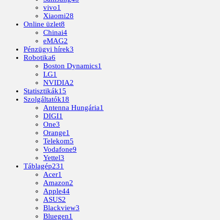
vivo
1
Xiaomi
28
Online üzlet
8
Chinai
4
eMAG
2
Pénzügyi hírek
3
Robotika
6
Boston Dynamics
1
LG
1
NVIDIA
2
Statisztikák
15
Szolgáltatók
18
Antenna Hungária
1
DIGI
1
One
3
Orange
1
Telekom
5
Vodafone
9
Yettel
3
Táblagép
231
Acer
1
Amazon
2
Apple
44
ASUS
2
Blackview
3
Bluegen
1