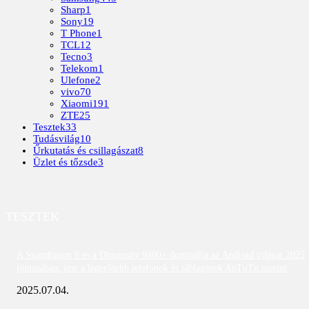
Sharp
1
Sony
19
T Phone
1
TCL
12
Tecno
3
Telekom
1
Ulefone
2
vivo
70
Xiaomi
191
ZTE
25
Tesztek
33
Tudásvilág
10
Űrkutatás és csillagászat
8
Üzlet és tőzsde
3
TESZTEK
A Snapdragon 8 és a Dimensity 9400+ dominálja az Android világát 2025
júniusában; íme a legerősebb telefonok és táblagépek AnTuTu szerint
2025.07.04.