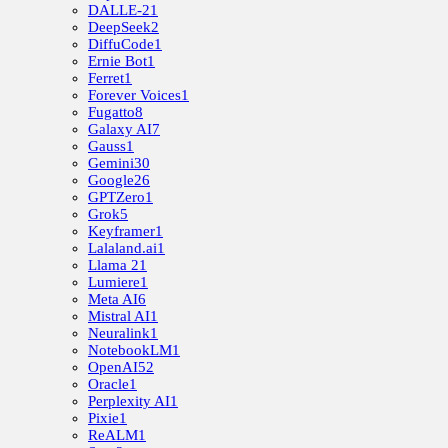
DALLE-2
1
DeepSeek
2
DiffuCode
1
Ernie Bot
1
Ferret
1
Forever Voices
1
Fugatto
8
Galaxy AI
7
Gauss
1
Gemini
30
Google
26
GPTZero
1
Grok
5
Keyframer
1
Lalaland.ai
1
Llama 2
1
Lumiere
1
Meta AI
6
Mistral AI
1
Neuralink
1
NotebookLM
1
OpenAI
52
Oracle
1
Perplexity AI
1
Pixie
1
ReALM
1