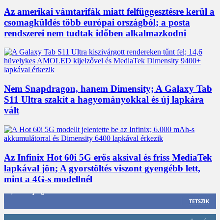
Az amerikai vámtarifák miatt felfüggesztésre kerül a
csomagküldés több európai országból; a posta
rendszerei nem tudtak időben alkalmazkodni
Nem Snapdragon, hanem Dimensity; A Galaxy Tab
S11 Ultra szakít a hagyományokkal és új lapkára
vált
Az Infinix Hot 60i 5G erős aksival és friss MediaTek
lapkával jön; A gyorstöltés viszont gyengébb lett,
mint a 4G-s modellnél
3,452
Rajongók
TETSZIK
412
Követő