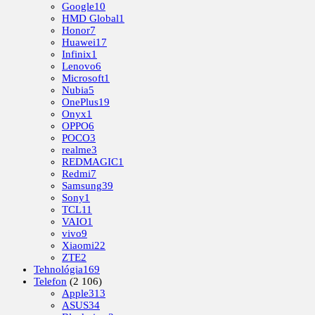
Google
10
HMD Global
1
Honor
7
Huawei
17
Infinix
1
Lenovo
6
Microsoft
1
Nubia
5
OnePlus
19
Onyx
1
OPPO
6
POCO
3
realme
3
REDMAGIC
1
Redmi
7
Samsung
39
Sony
1
TCL
11
VAIO
1
vivo
9
Xiaomi
22
ZTE
2
Tehnológia
169
Telefon
(2 106)
Apple
313
ASUS
34