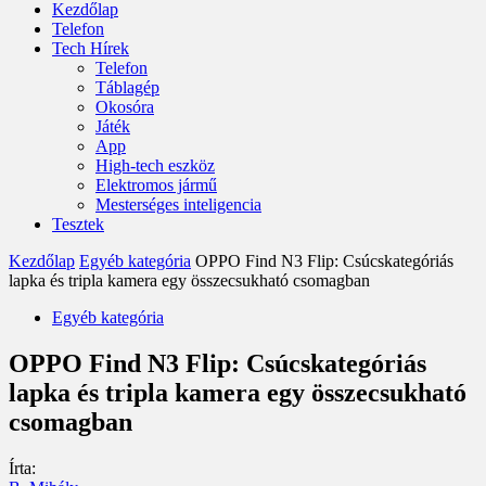
Kezdőlap
Telefon
Tech Hírek
Telefon
Táblagép
Okosóra
Játék
App
High-tech eszköz
Elektromos jármű
Mesterséges inteligencia
Tesztek
Kezdőlap
Egyéb kategória
OPPO Find N3 Flip: Csúcskategóriás
lapka és tripla kamera egy összecsukható csomagban
Egyéb kategória
OPPO Find N3 Flip: Csúcskategóriás
lapka és tripla kamera egy összecsukható
csomagban
Írta: