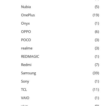
Nubia
5
OnePlus
19
Onyx
1
OPPO
6
POCO
3
realme
3
REDMAGIC
1
Redmi
7
Samsung
39
Sony
1
TCL
11
VAIO
1
vivo
9