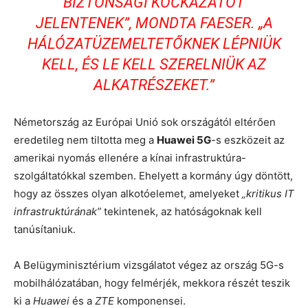
BIZTONSÁGI KOCKÁZATOT
JELENTENEK”, MONDTA FAESER. „A
HÁLÓZATÜZEMELTETŐKNEK LÉPNIÜK
KELL, ÉS LE KELL SZERELNIÜK AZ
ALKATRÉSZEKET.”
Németország az Európai Unió sok országától eltérően
eredetileg nem tiltotta meg a
Huawei 5G
-s eszközeit az
amerikai nyomás ellenére a kínai infrastruktúra-
szolgáltatókkal szemben. Ehelyett a kormány úgy döntött,
hogy az összes olyan alkotóelemet, amelyeket
„kritikus IT
infrastruktúrának”
tekintenek, az hatóságoknak kell
tanúsítaniuk.
A Belügyminisztérium vizsgálatot végez az ország 5G-s
mobilhálózatában, hogy felmérjék, mekkora részét teszik
ki a
Huawei
és a
ZTE
komponensei.