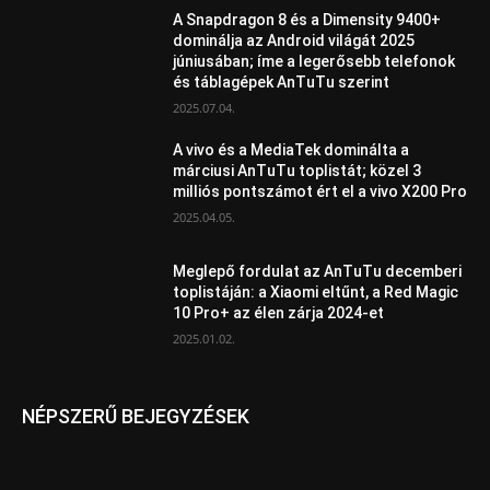
A Snapdragon 8 és a Dimensity 9400+
dominálja az Android világát 2025
júniusában; íme a legerősebb telefonok
és táblagépek AnTuTu szerint
2025.07.04.
A vivo és a MediaTek dominálta a
márciusi AnTuTu toplistát; közel 3
milliós pontszámot ért el a vivo X200 Pro
2025.04.05.
Meglepő fordulat az AnTuTu decemberi
toplistáján: a Xiaomi eltűnt, a Red Magic
10 Pro+ az élen zárja 2024-et
2025.01.02.
NÉPSZERŰ BEJEGYZÉSEK