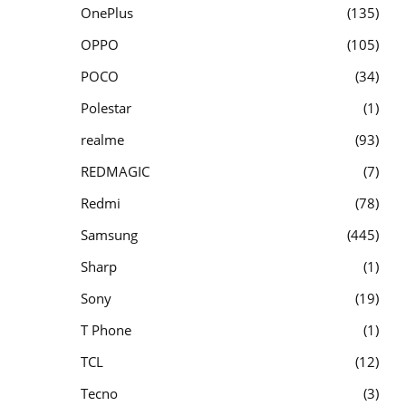
OnePlus
135
OPPO
105
POCO
34
Polestar
1
realme
93
REDMAGIC
7
Redmi
78
Samsung
445
Sharp
1
Sony
19
T Phone
1
TCL
12
Tecno
3