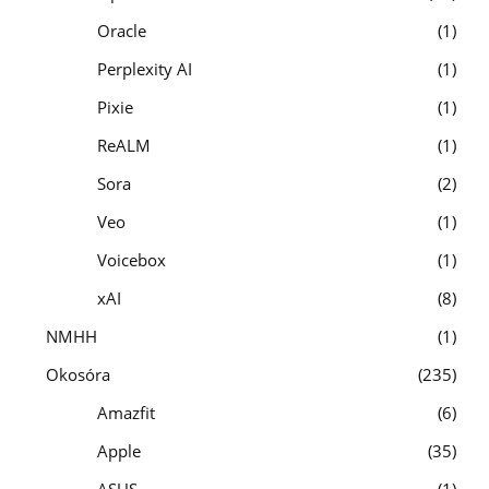
Oracle
1
Perplexity AI
1
Pixie
1
ReALM
1
Sora
2
Veo
1
Voicebox
1
xAI
8
NMHH
1
Okosóra
235
Amazfit
6
Apple
35
ASUS
1