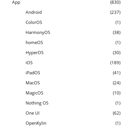
App
830
Android
237
ColorOS
1
HarmonyOS
38
homeOS
1
HyperOS
30
iOS
189
iPadOS
41
MacOS
24
MagicOS
10
Nothing OS
1
One UI
62
OpenKylin
1