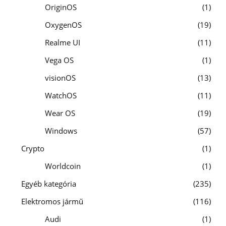
OriginOS
1
OxygenOS
19
Realme UI
11
Vega OS
1
visionOS
13
WatchOS
11
Wear OS
19
Windows
57
Crypto
1
Worldcoin
1
Egyéb kategória
235
Elektromos jármű
116
Audi
1