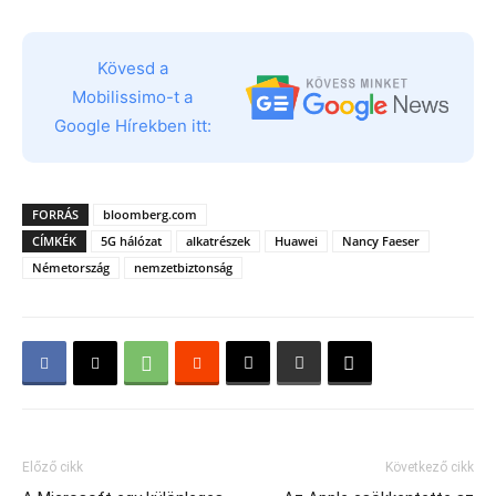
Kövesd a
Mobilissimo-t a
Google Hírekben itt:
FORRÁS
bloomberg.com
CÍMKÉK
5G hálózat
alkatrészek
Huawei
Nancy Faeser
Németország
nemzetbiztonság
Előző cikk
Következő cikk