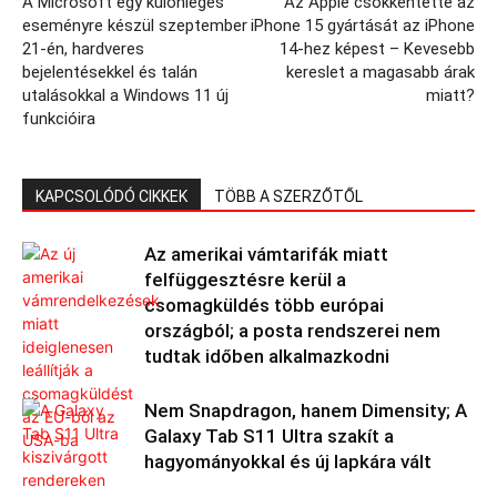
A Microsoft egy különleges
Az Apple csökkentette az
eseményre készül szeptember
iPhone 15 gyártását az iPhone
21-én, hardveres
14-hez képest – Kevesebb
bejelentésekkel és talán
kereslet a magasabb árak
utalásokkal a Windows 11 új
miatt?
funkcióira
KAPCSOLÓDÓ CIKKEK
TÖBB A SZERZŐTŐL
Az amerikai vámtarifák miatt
felfüggesztésre kerül a
csomagküldés több európai
országból; a posta rendszerei nem
tudtak időben alkalmazkodni
Nem Snapdragon, hanem Dimensity; A
Galaxy Tab S11 Ultra szakít a
hagyományokkal és új lapkára vált