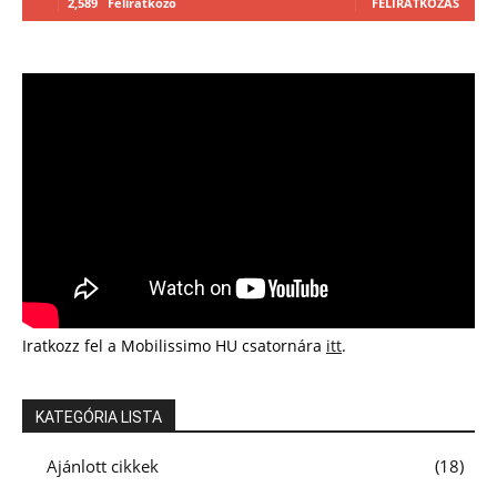
2,589
Feliratkozó
FELIRATKOZÁS
Iratkozz fel a Mobilissimo HU csatornára
itt
.
KATEGÓRIA LISTA
Ajánlott cikkek
18