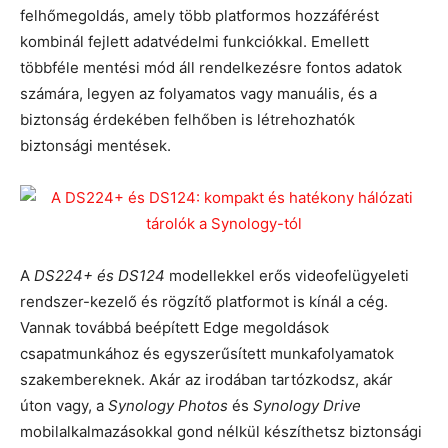
felhőmegoldás, amely több platformos hozzáférést
kombinál fejlett adatvédelmi funkciókkal. Emellett
többféle mentési mód áll rendelkezésre fontos adatok
számára, legyen az folyamatos vagy manuális, és a
biztonság érdekében felhőben is létrehozhatók
biztonsági mentések.
A
DS224+ és DS124
modellekkel erős videofelügyeleti
rendszer-kezelő és rögzítő platformot is kínál a cég.
Vannak továbbá beépített Edge megoldások
csapatmunkához és egyszerűsített munkafolyamatok
szakembereknek. Akár az irodában tartózkodsz, akár
úton vagy, a
Synology Photos
és
Synology Drive
mobilalkalmazásokkal gond nélkül készíthetsz biztonsági