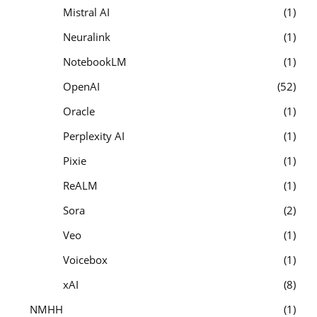
Mistral AI
1
Neuralink
1
NotebookLM
1
OpenAI
52
Oracle
1
Perplexity AI
1
Pixie
1
ReALM
1
Sora
2
Veo
1
Voicebox
1
xAI
8
NMHH
1