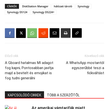
CÍMKÉK
DiskStation Manager
hálózati tároló
Synology
Synology DS124
Synology DS224+
Előző cikk
Következő cikk
A Gboard hatalmas MI adagot
A WhatsApp mostantól
fog kapni; Pontosabban javítja
egyszerűbbé teszi a
majd a bevitelt és emojikat is
fiókváltást
fog tudni generálni
KAPCSOLÓDÓ CIKKEK
TÖBB A SZERZŐTŐL
Az amerikai vámtarifák miatt