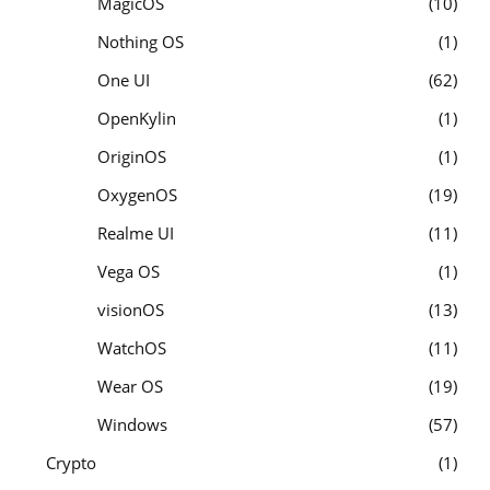
MagicOS
10
Nothing OS
1
One UI
62
OpenKylin
1
OriginOS
1
OxygenOS
19
Realme UI
11
Vega OS
1
visionOS
13
WatchOS
11
Wear OS
19
Windows
57
Crypto
1