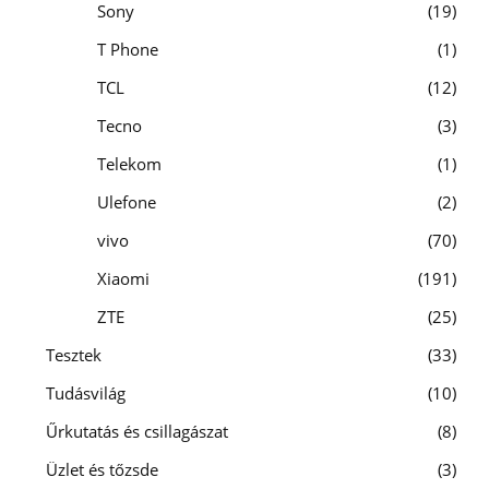
Sony
19
T Phone
1
TCL
12
Tecno
3
Telekom
1
Ulefone
2
vivo
70
Xiaomi
191
ZTE
25
Tesztek
33
Tudásvilág
10
Űrkutatás és csillagászat
8
Üzlet és tőzsde
3