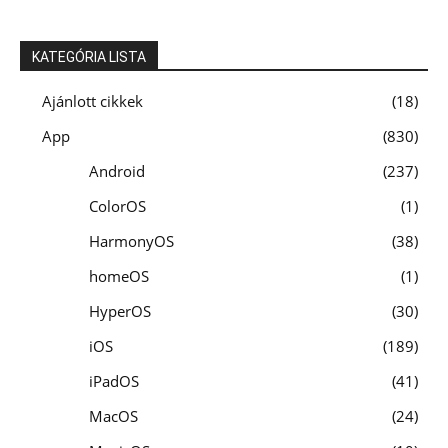
KATEGÓRIA LISTA
Ajánlott cikkek
18
App
830
Android
237
ColorOS
1
HarmonyOS
38
homeOS
1
HyperOS
30
iOS
189
iPadOS
41
MacOS
24