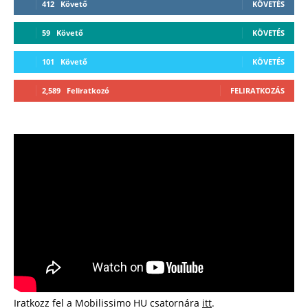
412
Követő
KÖVETÉS
59
Követő
KÖVETÉS
101
Követő
KÖVETÉS
2,589
Feliratkozó
FELIRATKOZÁS
Iratkozz fel a Mobilissimo HU csatornára
itt
.