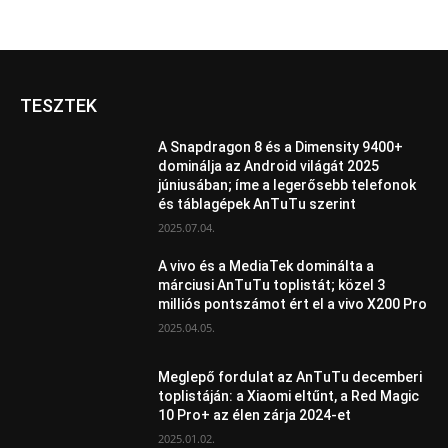
TESZTEK
A Snapdragon 8 és a Dimensity 9400+
dominálja az Android világát 2025
júniusában; íme a legerősebb telefonok
és táblagépek AnTuTu szerint
2025.07.04.
A vivo és a MediaTek dominálta a
márciusi AnTuTu toplistát; közel 3
milliós pontszámot ért el a vivo X200 Pro
2025.04.05.
Meglepő fordulat az AnTuTu decemberi
toplistáján: a Xiaomi eltűnt, a Red Magic
10 Pro+ az élen zárja 2024-et
2025.01.02.