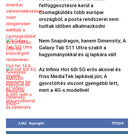
felfüggesztésre kerül a
csomagküldés több európai
országból; a posta rendszerei nem
tudtak időben alkalmazkodni
Nem Snapdragon, hanem Dimensity; A
Galaxy Tab S11 Ultra szakít a
hagyományokkal és új lapkára vált
Az Infinix Hot 60i 5G erős aksival és
friss MediaTek lapkával jön; A
gyorstöltés viszont gyengébb lett,
mint a 4G-s modellnél
3,452
Rajongók
TETSZIK