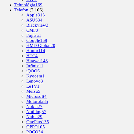
Tehnológia
169
Telefon
(2 106)
Apple
313
ASUS
34
Blackview
3
CMF
8
Fujitsu
1
Google
159
HMD Global
20
Honor
114
HTC
4
Huawei
148
Infinix
11
iQOO
6
Kyocera
1
Lenovo
3
LeTV
1
Meizu
5
Microsoft
4
Motorola
85
Nokia
27
Nothing
57
Nubia
29
OnePlus
135
OPPO
105
POCO
34