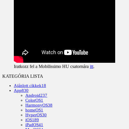
Iratkozz fel a Mobilissimo HU csatornára
itt
.
KATEGÓRIA LISTA
Ajánlott cikkek
18
App
830
Android
237
ColorOS
1
HarmonyOS
38
homeOS
1
HyperOS
30
iOS
189
iPadOS
41