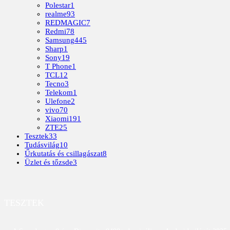
Polestar
1
realme
93
REDMAGIC
7
Redmi
78
Samsung
445
Sharp
1
Sony
19
T Phone
1
TCL
12
Tecno
3
Telekom
1
Ulefone
2
vivo
70
Xiaomi
191
ZTE
25
Tesztek
33
Tudásvilág
10
Űrkutatás és csillagászat
8
Üzlet és tőzsde
3
TESZTEK