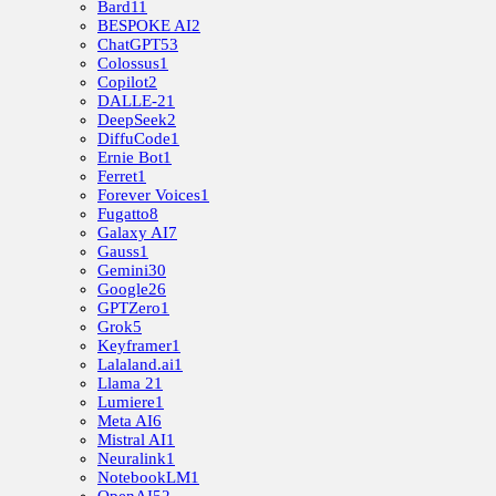
Bard
11
BESPOKE AI
2
ChatGPT
53
Colossus
1
Copilot
2
DALLE-2
1
DeepSeek
2
DiffuCode
1
Ernie Bot
1
Ferret
1
Forever Voices
1
Fugatto
8
Galaxy AI
7
Gauss
1
Gemini
30
Google
26
GPTZero
1
Grok
5
Keyframer
1
Lalaland.ai
1
Llama 2
1
Lumiere
1
Meta AI
6
Mistral AI
1
Neuralink
1
NotebookLM
1
OpenAI
52