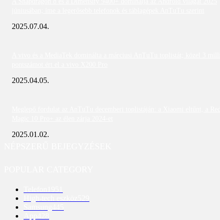
A Snapdragon 8 és a Dimensity 9400+ dominálja az Android világát 2025
júniusában; íme a legerősebb telefonok és táblagépek AnTuTu szerint
2025.07.04.
A vivo és a MediaTek dominálta a márciusi AnTuTu toplistát; közel 3 mill
pontszámot ért el a vivo X200 Pro
2025.04.05.
Meglepő fordulat az AnTuTu decemberi toplistáján: a Xiaomi eltűnt, a Re
Magic 10 Pro+ az élen zárja 2024-et
2025.01.02.
NÉPSZERŰ BEJEGYZÉSEK
POPULAR CATEGORY
Telefon
1951
High-tech eszköz
529
Samsung
445
App
428