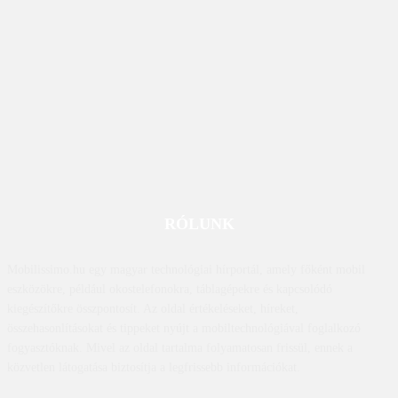
RÓLUNK
Mobilissimo.hu egy magyar technológiai hírportál, amely főként mobil
eszközökre, például okostelefonokra, táblagépekre és kapcsolódó
kiegészítőkre összpontosít. Az oldal értékeléseket, híreket,
összehasonlításokat és tippeket nyújt a mobiltechnológiával foglalkozó
fogyasztóknak. Mivel az oldal tartalma folyamatosan frissül, ennek a
közvetlen látogatása biztosítja a legfrissebb információkat.