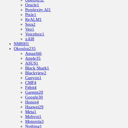
Oracle
1
Perplexity AI
1
Pixie
1
ReALM
1
Sora
2
Veo
1
Voicebox
1
xAI
8
NMHH
1
Okosóra
235
Amazfit
6
Apple
35
ASUS
1
Black Shark
1
Blackview
2
Canyon
1
CMF
4
Fitbit
4
Garmin
20
Google
30
Honor
4
Huawei
29
Meta
1
Mobvoi
1
Motorola
3
Nothing
1