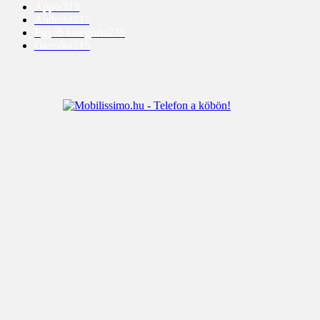
Apple
313
Android
237
Egyéb kategória
235
Okosóra
215