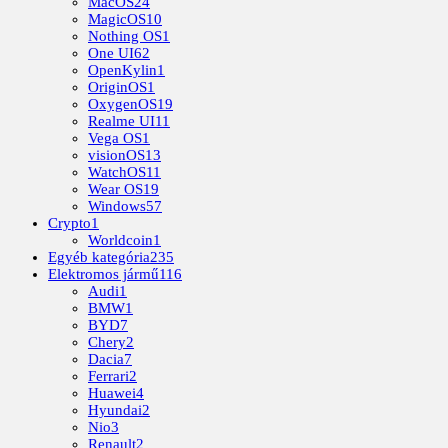
MacOS
24
MagicOS
10
Nothing OS
1
One UI
62
OpenKylin
1
OriginOS
1
OxygenOS
19
Realme UI
11
Vega OS
1
visionOS
13
WatchOS
11
Wear OS
19
Windows
57
Crypto
1
Worldcoin
1
Egyéb kategória
235
Elektromos jármű
116
Audi
1
BMW
1
BYD
7
Chery
2
Dacia
7
Ferrari
2
Huawei
4
Hyundai
2
Nio
3
Renault
2