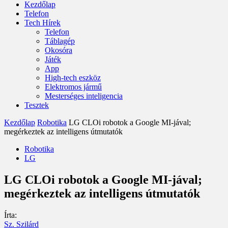
Kezdőlap
Telefon
Tech Hírek
Telefon
Táblagép
Okosóra
Játék
App
High-tech eszköz
Elektromos jármű
Mesterséges inteligencia
Tesztek
Kezdőlap
Robotika
LG CLOi robotok a Google MI-jával;
megérkeztek az intelligens útmutatók
Robotika
LG
LG CLOi robotok a Google MI-jával;
megérkeztek az intelligens útmutatók
Írta:
Sz. Szilárd