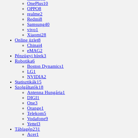
OnePlus
10
OPPO
8
realme
2
Redmi
8
Samsung
40
vivo
1
Xiaomi
28
Online üzlet
8
Chinai
4
eMAG
2
Pénzügyi hírek
3
Robotika
6
Boston Dynamics
1
LG
1
NVIDIA
2
Statisztikák
15
Szolgáltatók
18
Antenna Hungária
1
DIGI
1
One
3
Orange
1
Telekom
5
Vodafone
9
Yettel
3
Táblagép
231
Acer
1