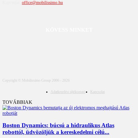
Kapcsolat:
office@mobilissimo.hu
KÖVESS MINKET
Copyright © Mobilissimo Group 2006 - 2026
Adatkezelési tájékoztató
Kapcsolat
TOVÁBBIAK
Boston Dynamics: búcsú a hidraulikus Atlas
robottól, üdvözöljük a kereskedelmi célú...