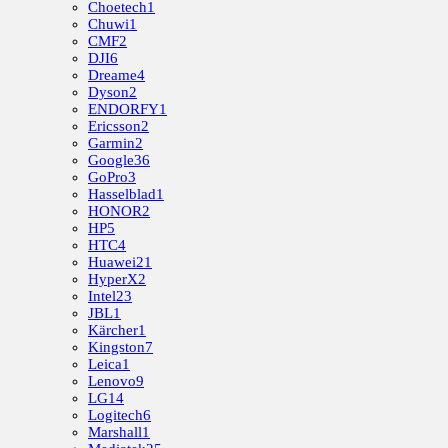
Choetech
1
Chuwi
1
CMF
2
DJI
6
Dreame
4
Dyson
2
ENDORFY
1
Ericsson
2
Garmin
2
Google
36
GoPro
3
Hasselblad
1
HONOR
2
HP
5
HTC
4
Huawei
21
HyperX
2
Intel
23
JBL
1
Kärcher
1
Kingston
7
Leica
1
Lenovo
9
LG
14
Logitech
6
Marshall
1