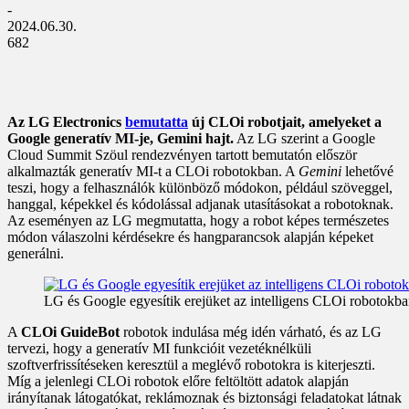
-
2024.06.30.
682
Az LG Electronics
bemutatta
új CLOi robotjait, amelyeket a
Google generatív MI-je, Gemini hajt.
Az LG szerint a Google
Cloud Summit Szöul rendezvényen tartott bemutatón először
alkalmazták generatív MI-t a CLOi robotokban. A
Gemini
lehetővé
teszi, hogy a felhasználók különböző módokon, például szöveggel,
hanggal, képekkel és kódolással adjanak utasításokat a robotoknak.
Az eseményen az LG megmutatta, hogy a robot képes természetes
módon válaszolni kérdésekre és hangparancsok alapján képeket
generálni.
LG és Google egyesítik erejüket az intelligens CLOi robotokb
A
CLOi GuideBot
robotok indulása még idén várható, és az LG
tervezi, hogy a generatív MI funkcióit vezetéknélküli
szoftverfrissítéseken keresztül a meglévő robotokra is kiterjeszti.
Míg a jelenlegi CLOi robotok előre feltöltött adatok alapján
irányítanak látogatókat, reklámoznak és biztonsági feladatokat látnak