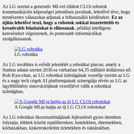
Az LG szerint a generatív MI-vel ellátott CLOi robotok
kommunikációs képességei jelentősen javulnak, lehetővé téve, hogy
természetes válaszokat adjanak a felhasználói kérdésekre.
Ez az
újítás lehetővé teszi, hogy a robotok sokkal összetettebb és
kreatívabb feladatokat is ellássanak
, például intelligens
kereséseket végezzenek, és pontosabb információkat
szolgáltassanak.
LG robotika
Az LG továbbra is erősíti jelenlétét a robotikai piacon, amely a
Statista adatai szerint 2030-ra várhatóan 64,35 milliárd dollárosra nő.
Roh Kyu-chan, az LG robotikai üzletágának vezetője szerint az LG
és a nagy tech cégek AI platformjainak szinergiája révén az LG az
ügyfélélmény innovációjának vezetőjévé válik a robotikai
üzletágban.
A Google MI-ja hajtja az új LG CLOi robotokat
Az LG robotikai ökoszisztémájának fejlesztését gyors ütemben
folytatja, többek között repülőtereken, hotelekben, éttermekben,
kórházakban, kiskereskedelmi üzletekben és raktárakban.