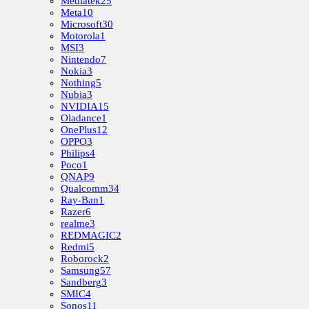
Mediatek
25
Meta
10
Microsoft
30
Motorola
1
MSI
3
Nintendo
7
Nokia
3
Nothing
5
Nubia
3
NVIDIA
15
Oladance
1
OnePlus
12
OPPO
3
Philips
4
Poco
1
QNAP
9
Qualcomm
34
Ray-Ban
1
Razer
6
realme
3
REDMAGIC
2
Redmi
5
Roborock
2
Samsung
57
Sandberg
3
SMIC
4
Sonos
11