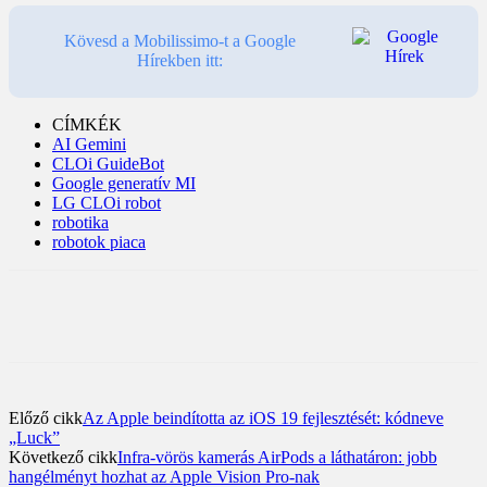
Kövesd a Mobilissimo-t a Google
Hírekben itt:
CÍMKÉK
AI Gemini
CLOi GuideBot
Google generatív MI
LG CLOi robot
robotika
robotok piaca
Előző cikk
Az Apple beindította az iOS 19 fejlesztését: kódneve
„Luck”
Következő cikk
Infra-vörös kamerás AirPods a láthatáron: jobb
hangélményt hozhat az Apple Vision Pro-nak