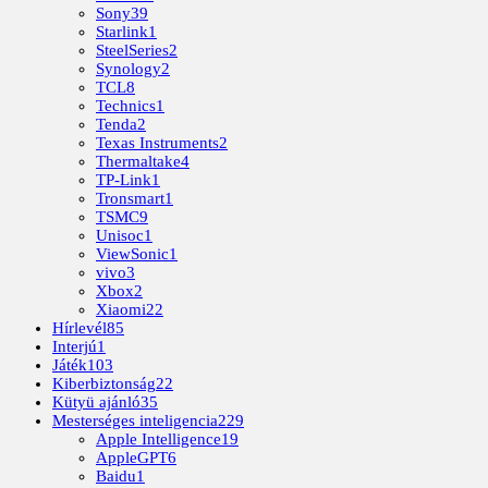
Sony
39
Starlink
1
SteelSeries
2
Synology
2
TCL
8
Technics
1
Tenda
2
Texas Instruments
2
Thermaltake
4
TP-Link
1
Tronsmart
1
TSMC
9
Unisoc
1
ViewSonic
1
vivo
3
Xbox
2
Xiaomi
22
Hírlevél
85
Interjú
1
Játék
103
Kiberbiztonság
22
Kütyü ajánló
35
Mesterséges inteligencia
229
Apple Intelligence
19
AppleGPT
6
Baidu
1