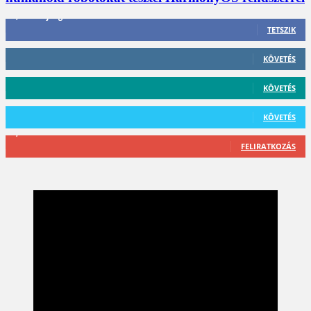
3,452
Rajongók
TETSZIK
412
Követő
KÖVETÉS
59
Követő
KÖVETÉS
101
Követő
KÖVETÉS
2,589
Feliratkozó
FELIRATKOZÁS