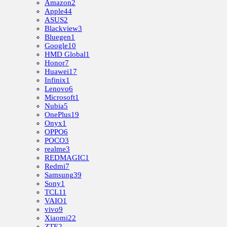
Amazon
2
Apple
44
ASUS
2
Blackview
3
Bluegen
1
Google
10
HMD Global
1
Honor
7
Huawei
17
Infinix
1
Lenovo
6
Microsoft
1
Nubia
5
OnePlus
19
Onyx
1
OPPO
6
POCO
3
realme
3
REDMAGIC
1
Redmi
7
Samsung
39
Sony
1
TCL
11
VAIO
1
vivo
9
Xiaomi
22
ZTE
2