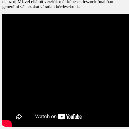
el, az új MI-vel ellátott verziók már képesek lesznek önállóan
generálni válaszokat váratlan kérdésekre is.