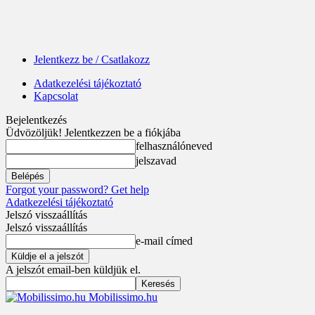
Jelentkezz be / Csatlakozz
Adatkezelési tájékoztató
Kapcsolat
Bejelentkezés
Üdvözöljük! Jelentkezzen be a fiókjába
felhasználóneved
jelszavad
Forgot your password? Get help
Adatkezelési tájékoztató
Jelszó visszaállítás
Jelszó visszaállítás
e-mail címed
A jelszót email-ben küldjük el.
Mobilissimo.hu