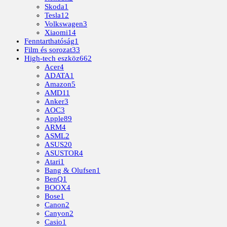
Skoda
1
Tesla
12
Volkswagen
3
Xiaomi
14
Fenntarthatóság
1
Film és sorozat
33
High-tech eszköz
662
Acer
4
ADATA
1
Amazon
5
AMD
11
Anker
3
AOC
3
Apple
89
ARM
4
ASML
2
ASUS
20
ASUSTOR
4
Atari
1
Bang & Olufsen
1
BenQ
1
BOOX
4
Bose
1
Canon
2
Canyon
2
Casio
1