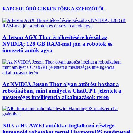
KAPCSOLÓDÓ CIKKEK
TÖBB A SZERZŐTŐL
A Jetson AGX Thor értékesítésére készül az
NVIDIA; 128 GB RAM-mal jön a robotok és
önvezető autók agya
Az NVIDIA Jetson Thor olyan áttörést hozhat a
robotikában, mint amilyet a ChatGPT jelentett a
mesterséges intelligencia alkalmazások terén
NIO, a HUAWEI autókkal foglalkozó részlege,
humanoid robotokat tesztel HarmonyOS rendszerrel