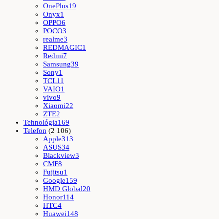
OnePlus
19
Onyx
1
OPPO
6
POCO
3
realme
3
REDMAGIC
1
Redmi
7
Samsung
39
Sony
1
TCL
11
VAIO
1
vivo
9
Xiaomi
22
ZTE
2
Tehnológia
169
Telefon
(2 106)
Apple
313
ASUS
34
Blackview
3
CMF
8
Fujitsu
1
Google
159
HMD Global
20
Honor
114
HTC
4
Huawei
148