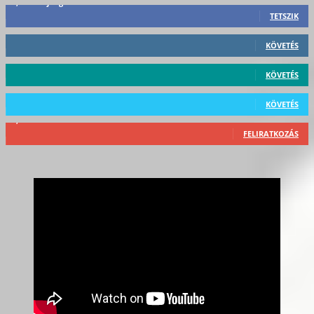
3,452
Rajongók
TETSZIK
412
Követő
KÖVETÉS
59
Követő
KÖVETÉS
101
Követő
KÖVETÉS
2,589
Feliratkozó
FELIRATKOZÁS