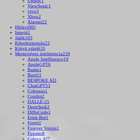
Unisoc
1
ViewSonic
1
vivo
3
Xbox
2
Xiaomi
22
Hírlevél
85
Interjú
1
Játék
103
Kiberbiztonság
22
Kütyü ajánló
35
Mesterséges inteligencia
229
Apple Intelligence
19
AppleGPT
6
Baidu
1
Bard
11
BESPOKE AI
2
ChatGPT
53
Colossus
1
Copilot
2
DALLE-2
1
DeepSeek
2
DiffuCode
1
Ernie Bot
1
Ferret
1
Forever Voices
1
Fugatto
8
Galaxy AI
7