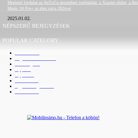
Meglepő fordulat az AnTuTu decemberi toplistáján: a Xiaomi eltűnt, a Re
Magic 10 Pro+ az élen zárja 2024-et
2025.01.02.
NÉPSZERŰ BEJEGYZÉSEK
POPULAR CATEGORY
Telefon
1951
High-tech eszköz
529
Samsung
445
App
428
Apple
313
Android
237
Egyéb kategória
235
Okosóra
215