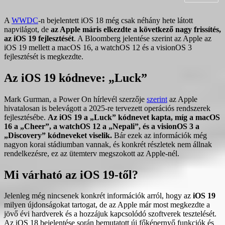
A
WWDC
-n bejelentett iOS 18 még csak néhány hete látott
napvilágot, de
az Apple máris elkezdte a következő nagy frissítés,
az iOS 19 fejlesztését
. A Bloomberg jelentése szerint az Apple az
iOS 19 mellett a macOS 16, a watchOS 12 és a visionOS 3
fejlesztését is megkezdte.
Az iOS 19 kódneve: „Luck”
Mark Gurman, a Power On hírlevél szerzője
szerint
az Apple
hivatalosan is belevágott a 2025-re tervezett operációs rendszerek
fejlesztésébe.
Az iOS 19 a „Luck” kódnevet kapta, míg a macOS
16 a „Cheer”, a watchOS 12 a „Nepali”, és a visionOS 3 a
„Discovery” kódneveket viselik.
Bár ezek az információk még
nagyon korai stádiumban vannak, és konkrét részletek nem állnak
rendelkezésre, ez az ütemterv megszokott az Apple-nél.
Mi várható az iOS 19-től?
Jelenleg még nincsenek konkrét információk arról, hogy az
iOS 19
milyen újdonságokat tartogat, de az Apple már most megkezdte a
jövő évi hardverek és a hozzájuk kapcsolódó szoftverek tesztelését.
Az iOS 18 bejelentése során bemutatott új főképernyő funkciók és