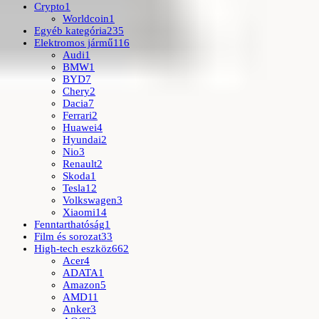
Crypto
1
Worldcoin
1
Egyéb kategória
235
Elektromos jármű
116
Audi
1
BMW
1
BYD
7
Chery
2
Dacia
7
Ferrari
2
Huawei
4
Hyundai
2
Nio
3
Renault
2
Skoda
1
Tesla
12
Volkswagen
3
Xiaomi
14
Fenntarthatóság
1
Film és sorozat
33
High-tech eszköz
662
Acer
4
ADATA
1
Amazon
5
AMD
11
Anker
3