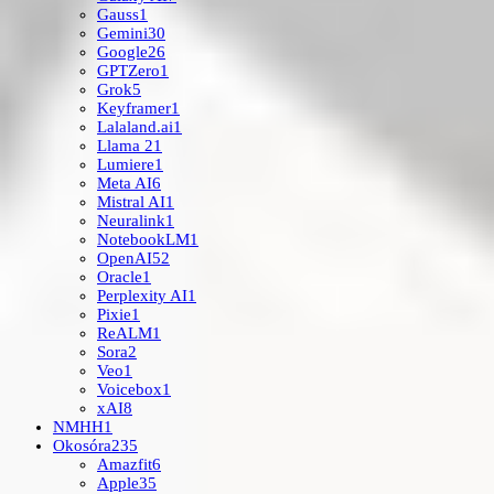
Gauss
1
Gemini
30
Google
26
GPTZero
1
Grok
5
Keyframer
1
Lalaland.ai
1
Llama 2
1
Lumiere
1
Meta AI
6
Mistral AI
1
Neuralink
1
NotebookLM
1
OpenAI
52
Oracle
1
Perplexity AI
1
Pixie
1
ReALM
1
Sora
2
Veo
1
Voicebox
1
xAI
8
NMHH
1
Okosóra
235
Amazfit
6
Apple
35