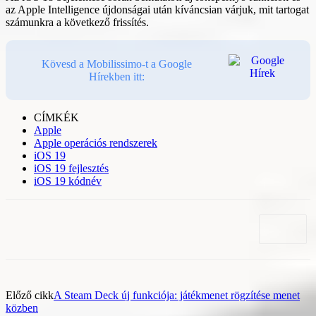
az Apple Intelligence újdonságai után kíváncsian várjuk, mit tartogat
számunkra a következő frissítés.
Kövesd a Mobilissimo-t a Google
Hírekben itt:
CÍMKÉK
Apple
Apple operációs rendszerek
iOS 19
iOS 19 fejlesztés
iOS 19 kódnév
Előző cikk
A Steam Deck új funkciója: játékmenet rögzítése menet
közben