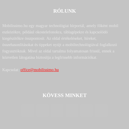
RÓLUNK
Mobilissimo.hu egy magyar technológiai hírportál, amely főként mobil
eszközökre, például okostelefonokra, táblagépekre és kapcsolódó
kiegészítőkre összpontosít. Az oldal értékeléseket, híreket,
összehasonlításokat és tippeket nyújt a mobiltechnológiával foglalkozó
fogyasztóknak. Mivel az oldal tartalma folyamatosan frissül, ennek a
közvetlen látogatása biztosítja a legfrissebb információkat.
Kapcsolat:
office@mobilissimo.hu
KÖVESS MINKET