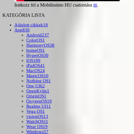
Iratkozz fel a Mobilissimo HU csatornára
itt
.
KATEGÓRIA LISTA
Ajánlott cikkek
18
App
830
Android
237
ColorOS
1
HarmonyOS
38
homeOS
1
HyperOS
30
iOS
189
iPadOS
41
MacOS
24
MagicOS
10
Nothing OS
1
One UI
62
OpenKylin
1
OriginOS
1
OxygenOS
19
Realme UI
11
Vega OS
1
visionOS
13
WatchOS
11
Wear OS
19
Windows
57