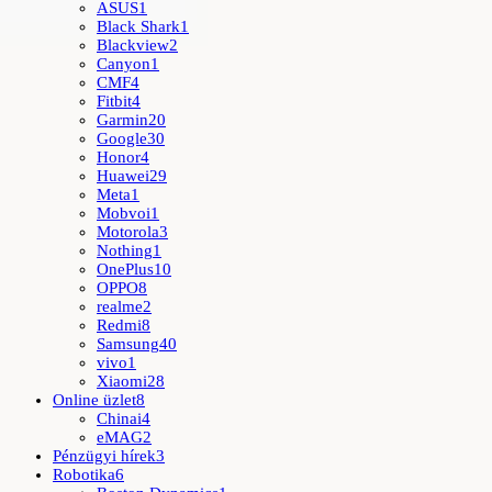
ASUS
1
Black Shark
1
Blackview
2
Canyon
1
CMF
4
Fitbit
4
Garmin
20
Google
30
Honor
4
Huawei
29
Meta
1
Mobvoi
1
Motorola
3
Nothing
1
OnePlus
10
OPPO
8
realme
2
Redmi
8
Samsung
40
vivo
1
Xiaomi
28
Online üzlet
8
Chinai
4
eMAG
2
Pénzügyi hírek
3
Robotika
6