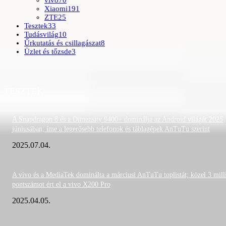
vivo
70
Xiaomi
191
ZTE
25
Tesztek
33
Tudásvilág
10
Űrkutatás és csillagászat
8
Üzlet és tőzsde
3
TESZTEK
A Snapdragon 8 és a Dimensity 9400+ dominálja az Android világát 2025
júniusában; íme a legerősebb telefonok és táblagépek AnTuTu szerint
2025.07.04.
A vivo és a MediaTek dominálta a márciusi AnTuTu toplistát; közel 3 mill
pontszámot ért el a vivo X200 Pro
2025.04.05.