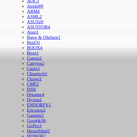
AOC
3
Apple
89
ARM
4
ASML
2
ASUS
20
ASUSTOR
4
Atari
1
Bang & Olufsen
1
BenQ
1
BOOX
4
Bose
1
Canon
2
Canyon
2
Casio
1
Choetech
1
Chuwi
1
CMF
2
DJI
6
Dreame
4
Dyson
2
ENDORFY
1
Ericsson
2
Garmin
2
Google
36
GoPro
3
Hasselblad
1
HONOR
2