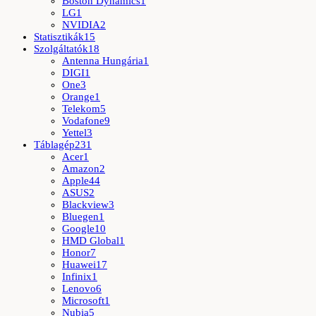
Boston Dynamics
1
LG
1
NVIDIA
2
Statisztikák
15
Szolgáltatók
18
Antenna Hungária
1
DIGI
1
One
3
Orange
1
Telekom
5
Vodafone
9
Yettel
3
Táblagép
231
Acer
1
Amazon
2
Apple
44
ASUS
2
Blackview
3
Bluegen
1
Google
10
HMD Global
1
Honor
7
Huawei
17
Infinix
1
Lenovo
6
Microsoft
1
Nubia
5