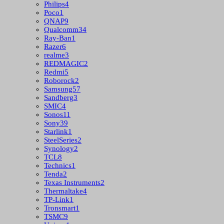
Philips
4
Poco
1
QNAP
9
Qualcomm
34
Ray-Ban
1
Razer
6
realme
3
REDMAGIC
2
Redmi
5
Roborock
2
Samsung
57
Sandberg
3
SMIC
4
Sonos
11
Sony
39
Starlink
1
SteelSeries
2
Synology
2
TCL
8
Technics
1
Tenda
2
Texas Instruments
2
Thermaltake
4
TP-Link
1
Tronsmart
1
TSMC
9