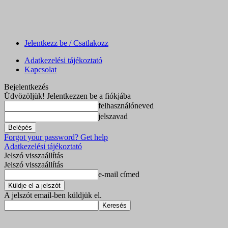
Jelentkezz be / Csatlakozz
Adatkezelési tájékoztató
Kapcsolat
Bejelentkezés
Üdvözöljük! Jelentkezzen be a fiókjába
felhasználóneved
jelszavad
Forgot your password? Get help
Adatkezelési tájékoztató
Jelszó visszaállítás
Jelszó visszaállítás
e-mail címed
A jelszót email-ben küldjük el.