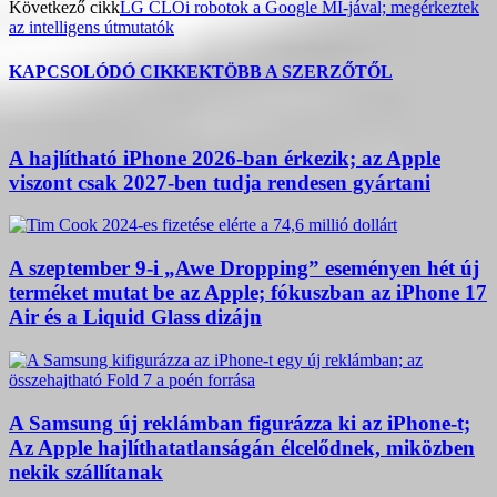
Következő cikk
LG CLOi robotok a Google MI-jával; megérkeztek
az intelligens útmutatók
KAPCSOLÓDÓ CIKKEK
TÖBB A SZERZŐTŐL
A hajlítható iPhone 2026-ban érkezik; az Apple
viszont csak 2027-ben tudja rendesen gyártani
A szeptember 9-i „Awe Dropping” eseményen hét új
terméket mutat be az Apple; fókuszban az iPhone 17
Air és a Liquid Glass dizájn
A Samsung új reklámban figurázza ki az iPhone-t;
Az Apple hajlíthatatlanságán élcelődnek, miközben
nekik szállítanak