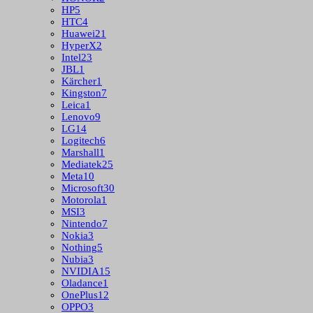
HP
5
HTC
4
Huawei
21
HyperX
2
Intel
23
JBL
1
Kärcher
1
Kingston
7
Leica
1
Lenovo
9
LG
14
Logitech
6
Marshall
1
Mediatek
25
Meta
10
Microsoft
30
Motorola
1
MSI
3
Nintendo
7
Nokia
3
Nothing
5
Nubia
3
NVIDIA
15
Oladance
1
OnePlus
12
OPPO
3