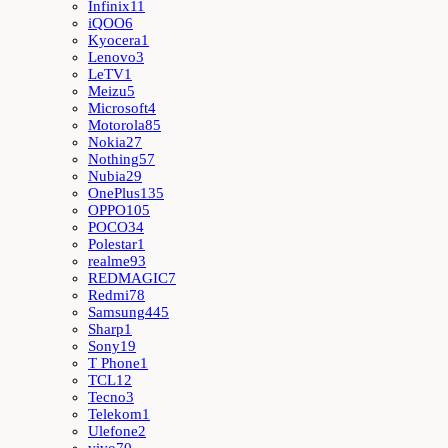
Infinix
11
iQOO
6
Kyocera
1
Lenovo
3
LeTV
1
Meizu
5
Microsoft
4
Motorola
85
Nokia
27
Nothing
57
Nubia
29
OnePlus
135
OPPO
105
POCO
34
Polestar
1
realme
93
REDMAGIC
7
Redmi
78
Samsung
445
Sharp
1
Sony
19
T Phone
1
TCL
12
Tecno
3
Telekom
1
Ulefone
2