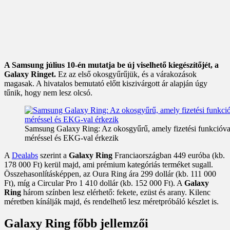
A Samsung július 10-én mutatja be új viselhető kiegészítőjét, a
Galaxy Ringet.
Ez az első okosgyűrűjük, és a várakozások
magasak. A hivatalos bemutató előtt kiszivárgott ár alapján úgy
tűnik, hogy nem lesz olcsó.
Samsung Galaxy Ring: Az okosgyűrű, amely fizetési funkcióval
méréssel és EKG-val érkezik
A
Dealabs
szerint a
Galaxy Ring
Franciaországban 449 euróba (kb.
178 000 Ft) kerül majd, ami prémium kategóriás terméket sugall.
Összehasonlításképpen, az Oura Ring ára 299 dollár (kb. 111 000
Ft), míg a Circular Pro 1 410 dollár (kb. 152 000 Ft). A
Galaxy
Ring
három színben lesz elérhető: fekete, ezüst és arany. Kilenc
méretben kínálják majd, és rendelhető lesz méretpróbáló készlet is.
Galaxy Ring főbb jellemzői