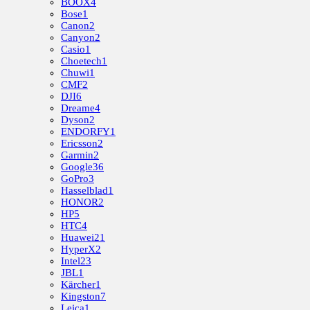
BOOX
4
Bose
1
Canon
2
Canyon
2
Casio
1
Choetech
1
Chuwi
1
CMF
2
DJI
6
Dreame
4
Dyson
2
ENDORFY
1
Ericsson
2
Garmin
2
Google
36
GoPro
3
Hasselblad
1
HONOR
2
HP
5
HTC
4
Huawei
21
HyperX
2
Intel
23
JBL
1
Kärcher
1
Kingston
7
Leica
1