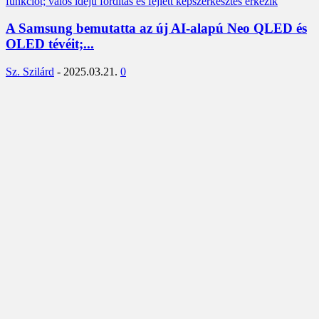
A Samsung bemutatta az új AI-alapú Neo QLED és
OLED tévéit;...
Sz. Szilárd
-
2025.03.21.
0