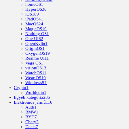
homeOS
1
HyperOS
30
iOS
189
iPadOS
41
MacOS
24
MagicOS
10
Nothing OS
1
One UI
62
OpenKylin
1
OriginOS
1
OxygenOS
19
Realme UI
11
Vega OS
1
visionOS
13
WatchOS
11
Wear OS
19
Windows
57
Crypto
1
Worldcoin
1
Egyéb kategória
235
Elektromos jármű
116
Audi
1
BMW
1
BYD
7
Chery
2
Dacia
7