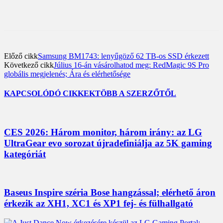
Előző cikk
Samsung BM1743: lenyűgöző 62 TB-os SSD érkezett
Következő cikk
Július 16-án vásárolhatod meg: RedMagic 9S Pro
globális megjelenés; Ára és elérhetősége
KAPCSOLÓDÓ CIKKEK
TÖBB A SZERZŐTŐL
CES 2026: Három monitor, három irány: az LG
UltraGear evo sorozat újradefiniálja az 5K gaming
kategóriát
Baseus Inspire széria Bose hangzással; elérhető áron
érkezik az XH1, XC1 és XP1 fej- és fülhallgató