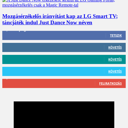
Mozgásérzékelős irányítást kap az LG Smart TV;
táncjáték indul Just Dance Now néven
3,452
Rajongók
TETSZIK
412
Követő
KÖVETÉS
59
Követő
KÖVETÉS
101
Követő
KÖVETÉS
2,589
Feliratkozó
FELIRATKOZÁS