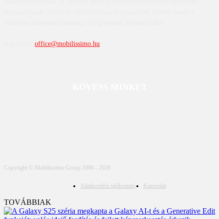
összehasonlításokat és tippeket nyújt a mobiltechnológiával foglalkozó
fogyasztóknak. Mivel az oldal tartalma folyamatosan frissül, ennek a
közvetlen látogatása biztosítja a legfrissebb információkat.
Kapcsolat:
office@mobilissimo.hu
KÖVESS MINKET
Copyright © Mobilissimo Group 2006 - 2026
Adatkezelési tájékoztató
Kapcsolat
TOVÁBBIAK