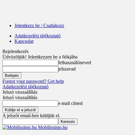
Jelentkezz be / Csatlakozz
Adatkezelési tájékoztató
Kapcsolat
Bejelentkezés
Üdvözöljük! Jelentkezzen be a fiókjába
felhasználóneved
jelszavad
Forgot your password? Get help
Adatkezelési tájékoztató
Jelszó visszaállítás
Jelszó visszaállítás
e-mail címed
A jelszót email-ben küldjük el.
Mobilissimo.hu