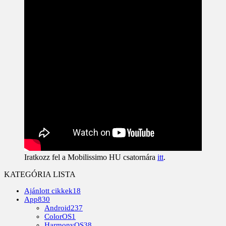
Iratkozz fel a Mobilissimo HU csatornára
itt
.
KATEGÓRIA LISTA
Ajánlott cikkek
18
App
830
Android
237
ColorOS
1
HarmonyOS
38