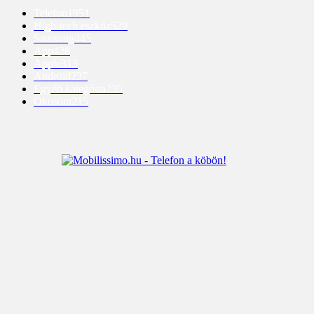
Telefon
1951
High-tech eszköz
529
Samsung
445
App
428
Apple
313
Android
237
Egyéb kategória
235
Okosóra
215