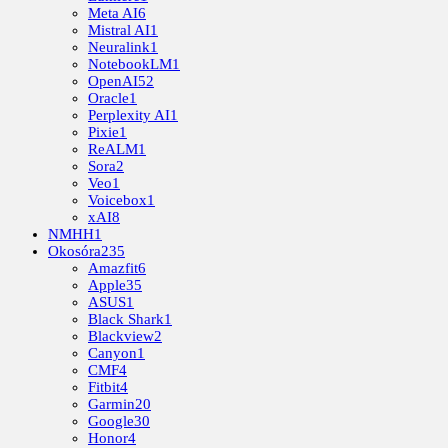
Meta AI
6
Mistral AI
1
Neuralink
1
NotebookLM
1
OpenAI
52
Oracle
1
Perplexity AI
1
Pixie
1
ReALM
1
Sora
2
Veo
1
Voicebox
1
xAI
8
NMHH
1
Okosóra
235
Amazfit
6
Apple
35
ASUS
1
Black Shark
1
Blackview
2
Canyon
1
CMF
4
Fitbit
4
Garmin
20
Google
30
Honor
4