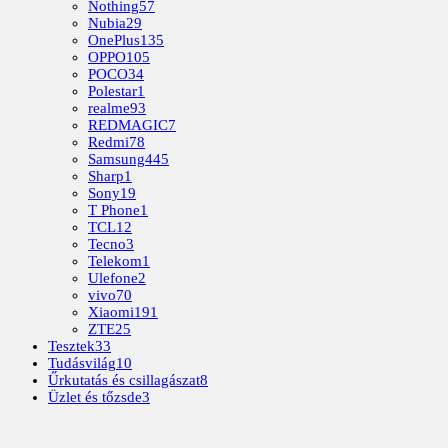
Nothing
57
Nubia
29
OnePlus
135
OPPO
105
POCO
34
Polestar
1
realme
93
REDMAGIC
7
Redmi
78
Samsung
445
Sharp
1
Sony
19
T Phone
1
TCL
12
Tecno
3
Telekom
1
Ulefone
2
vivo
70
Xiaomi
191
ZTE
25
Tesztek
33
Tudásvilág
10
Űrkutatás és csillagászat
8
Üzlet és tőzsde
3