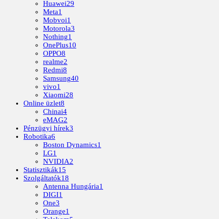
Huawei
29
Meta
1
Mobvoi
1
Motorola
3
Nothing
1
OnePlus
10
OPPO
8
realme
2
Redmi
8
Samsung
40
vivo
1
Xiaomi
28
Online üzlet
8
Chinai
4
eMAG
2
Pénzügyi hírek
3
Robotika
6
Boston Dynamics
1
LG
1
NVIDIA
2
Statisztikák
15
Szolgáltatók
18
Antenna Hungária
1
DIGI
1
One
3
Orange
1