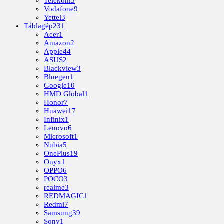
Telekom
5
Vodafone
9
Yettel
3
Táblagép
231
Acer
1
Amazon
2
Apple
44
ASUS
2
Blackview
3
Bluegen
1
Google
10
HMD Global
1
Honor
7
Huawei
17
Infinix
1
Lenovo
6
Microsoft
1
Nubia
5
OnePlus
19
Onyx
1
OPPO
6
POCO
3
realme
3
REDMAGIC
1
Redmi
7
Samsung
39
Sony
1