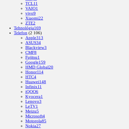
TCL
11
VAIO
1
vivo
9
Xiaomi
22
ZTE
2
Tehnológia
169
Telefon
(2 106)
Apple
313
ASUS
34
Blackview
3
CMF
8
Fujitsu
1
Google
159
HMD Global
20
Honor
114
HTC
4
Huawei
148
Infinix
11
iQOO
6
Kyocera
1
Lenovo
3
LeTV
1
Meizu
5
Microsoft
4
Motorola
85
Nokia
27