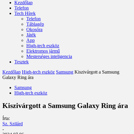
Kezdőlap
Telefon
Tech Hírek
Telefon
Táblagép
Okosóra
Játék
App
High-tech eszköz
Elektromos jármű
Mesterséges inteligencia
Tesztek
Kezdőlap
High-tech eszköz
Samsung
Kiszivárgott a Samsung
Galaxy Ring ára
Samsung
High-tech eszköz
Kiszivárgott a Samsung Galaxy Ring ára
Írta:
Sz. Szilárd
-