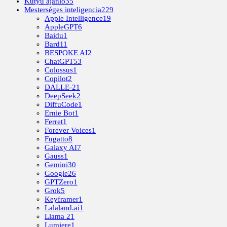
Kütyü ajánló
35
Mesterséges inteligencia
229
Apple Intelligence
19
AppleGPT
6
Baidu
1
Bard
11
BESPOKE AI
2
ChatGPT
53
Colossus
1
Copilot
2
DALLE-2
1
DeepSeek
2
DiffuCode
1
Ernie Bot
1
Ferret
1
Forever Voices
1
Fugatto
8
Galaxy AI
7
Gauss
1
Gemini
30
Google
26
GPTZero
1
Grok
5
Keyframer
1
Lalaland.ai
1
Llama 2
1
Lumiere
1