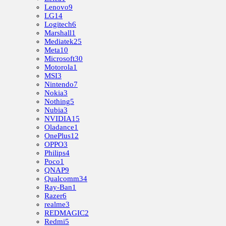
Lenovo
9
LG
14
Logitech
6
Marshall
1
Mediatek
25
Meta
10
Microsoft
30
Motorola
1
MSI
3
Nintendo
7
Nokia
3
Nothing
5
Nubia
3
NVIDIA
15
Oladance
1
OnePlus
12
OPPO
3
Philips
4
Poco
1
QNAP
9
Qualcomm
34
Ray-Ban
1
Razer
6
realme
3
REDMAGIC
2
Redmi
5