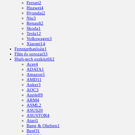
Ferrari
2
Huawei
4
Hyundai
2
Nio
3
Renault
2
Skoda
1
Tesla
12
Volkswagen
3
Xiaomi
14
Fenntarthatóság
1
Film és sorozat
33
High-tech eszköz
662
Acer
4
ADATA
1
Amazon
5
AMD
11
Anker
3
AOC
3
Apple
89
ARM
4
ASML
2
ASUS
20
ASUSTOR
4
Atari
1
Bang & Olufsen
1
BenQ
1