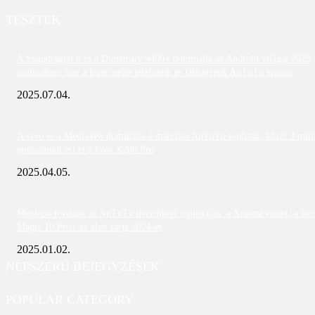
TESZTEK
A Snapdragon 8 és a Dimensity 9400+ dominálja az Android világát 2025
júniusában; íme a legerősebb telefonok és táblagépek AnTuTu szerint
2025.07.04.
A vivo és a MediaTek dominálta a márciusi AnTuTu toplistát; közel 3 mill
pontszámot ért el a vivo X200 Pro
2025.04.05.
Meglepő fordulat az AnTuTu decemberi toplistáján: a Xiaomi eltűnt, a Re
Magic 10 Pro+ az élen zárja 2024-et
2025.01.02.
NÉPSZERŰ BEJEGYZÉSEK
POPULAR CATEGORY