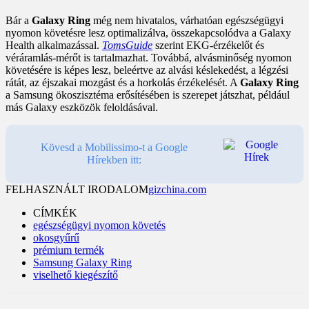
Bár a
Galaxy Ring
még nem hivatalos, várhatóan egészségügyi
nyomon követésre lesz optimalizálva, összekapcsolódva a Galaxy
Health alkalmazással.
TomsGuide
szerint EKG-érzékelőt és
véráramlás-mérőt is tartalmazhat. Továbbá, alvásminőség nyomon
követésére is képes lesz, beleértve az alvási késlekedést, a légzési
rátát, az éjszakai mozgást és a horkolás érzékelését. A
Galaxy Ring
a Samsung ökoszisztéma erősítésében is szerepet játszhat, például
más Galaxy eszközök feloldásával.
Kövesd a Mobilissimo-t a Google
Hírekben itt:
FELHASZNÁLT IRODALOM
gizchina.com
CÍMKÉK
egészségügyi nyomon követés
okosgyűrű
prémium termék
Samsung Galaxy Ring
viselhető kiegészítő