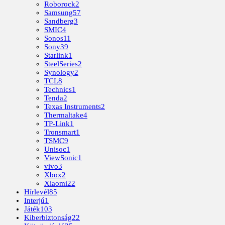
Roborock
2
Samsung
57
Sandberg
3
SMIC
4
Sonos
11
Sony
39
Starlink
1
SteelSeries
2
Synology
2
TCL
8
Technics
1
Tenda
2
Texas Instruments
2
Thermaltake
4
TP-Link
1
Tronsmart
1
TSMC
9
Unisoc
1
ViewSonic
1
vivo
3
Xbox
2
Xiaomi
22
Hírlevél
85
Interjú
1
Játék
103
Kiberbiztonság
22