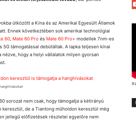
okba ütközött a Kína és az Amerikai Egyesült Államok
att. Ennek következtében sok amerikai technológiai
te 60
,
Mate 60 Pro
és
Mate 60 Pro+
modellek 7nm-es
s 5G támogatással debütáltak. A lapka teljesen kínai
a nézve, hogy a helyi vállalatok milyen gyorsan
st.
Ir
 hanghívásokat
 60 sorozat nem csak, hogy támogatja a kétirányú
 keresztül, de a Tiantong műholdon keresztül még
yen jellegű előfizetések részletei egyelőre nem