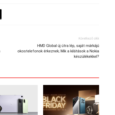
Következő cikk
HMD Global új útra lép, saját márkájú
s
okostelefonok érkeznek; Mik a kilátások a Nokia
készülékekkel?