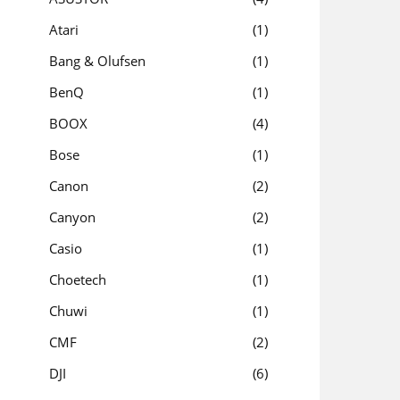
Atari
1
Bang & Olufsen
1
BenQ
1
BOOX
4
Bose
1
Canon
2
Canyon
2
Casio
1
Choetech
1
Chuwi
1
CMF
2
DJI
6