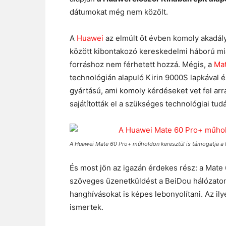
dátumokat még nem közölt.
A
Huawei
az elmúlt öt évben komoly akadály
között kibontakozó kereskedelmi háború mi
forráshoz nem férhetett hozzá. Mégis, a
Ma
technológián alapuló Kirin 9000S lapkával é
gyártású, ami komoly kérdéseket vet fel arr
sajátították el a szükséges technológiai tudá
A Huawei Mate 60 Pro+ műholdon keresztül is támogatja a
És most jön az igazán érdekes rész: a Mate
szöveges üzenetküldést a BeiDou hálózaton
hanghívásokat is képes lebonyolítani. Az il
ismertek.