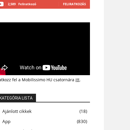
2,589
Feliratkozó
FELIRATKOZÁS
atkozz fel a Mobilissimo HU csatornára
itt
.
KATEGÓRIA LISTA
Ajánlott cikkek
18
App
830