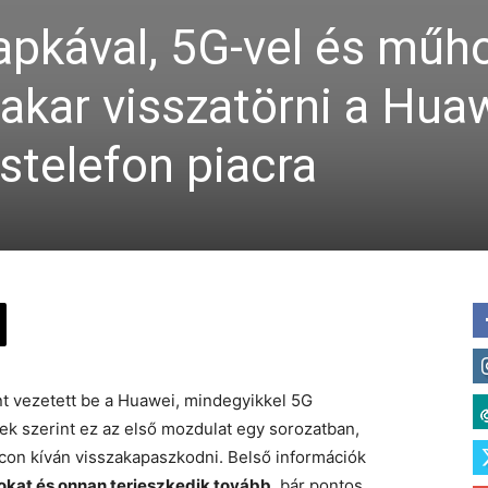
lapkával, 5G-vel és műh
akar visszatörni a Hua
stelefon piacra
nt vezetett be a Huawei, mindegyikkel 5G
ek szerint ez az első mozdulat egy sorozatban,
iacon kíván visszakapaszkodni. Belső információk
pokat és onnan terjeszkedik tovább
, bár pontos