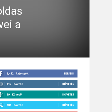
oldas
wei a
3,452
Rajongók
TETSZIK
412
Követő
KÖVETÉS
59
Követő
KÖVETÉS
101
Követő
KÖVETÉS