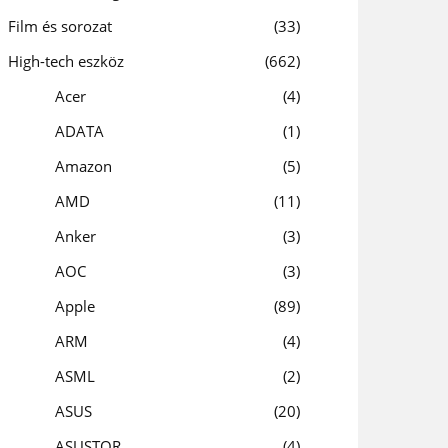
Film és sorozat
33
High-tech eszköz
662
Acer
4
ADATA
1
Amazon
5
AMD
11
Anker
3
AOC
3
Apple
89
ARM
4
ASML
2
ASUS
20
ASUSTOR
4