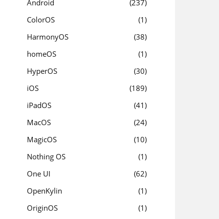
Android
237
ColorOS
1
HarmonyOS
38
homeOS
1
HyperOS
30
iOS
189
iPadOS
41
MacOS
24
MagicOS
10
Nothing OS
1
One UI
62
OpenKylin
1
OriginOS
1