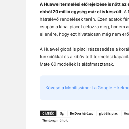
A Huawei termelési előrejelzése is nőtt az év
ebből 20 millió egység már el is készült.
A M
hátralévő rendelések terén. Ezen adatok f
csupán a kínai piacot célozza meg, hanem
a
ellenére, hogy ezt hivatalosan még nem erő
A Huawei globális piaci részesedése a koráb
funkciókkal és a kibővített termelési kapacit
Mate 60 modellek is alátámasztanak.
Kövesd a Mobilissimo-t a Google Hírekben
CÍMKÉK
5g
BeiDou hálózat
globális piac
Hu
Tiantong műhold