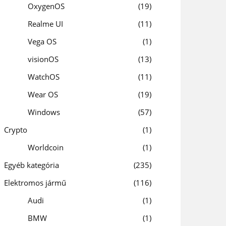
OxygenOS
19
Realme UI
11
Vega OS
1
visionOS
13
WatchOS
11
Wear OS
19
Windows
57
Crypto
1
Worldcoin
1
Egyéb kategória
235
Elektromos jármű
116
Audi
1
BMW
1