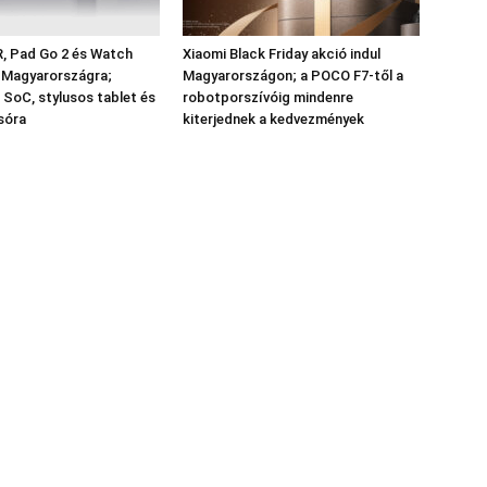
, Pad Go 2 és Watch
Xiaomi Black Friday akció indul
k Magyarországra;
Magyarországon; a POCO F7-től a
 SoC, stylusos tablet és
robotporszívóig mindenre
sóra
kiterjednek a kedvezmények