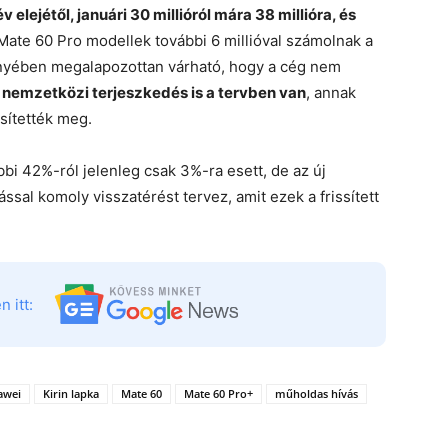
 elejétől, januári 30 millióról mára 38 millióra, és
ate 60 Pro modellek további 6 millióval számolnak a
ényében megalapozottan várható, hogy a cég nem
 nemzetközi terjeszkedés is a tervben van
, annak
sítették meg.
bi 42%-ról jelenleg csak 3%-ra esett, de az új
ással komoly visszatérést tervez, amit ezek a frissített
 itt:
awei
Kirin lapka
Mate 60
Mate 60 Pro+
műholdas hívás