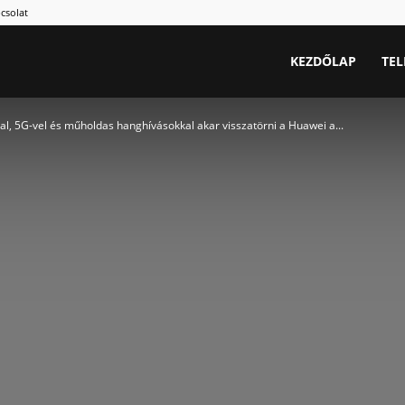
csolat
.hu
KEZDŐLAP
TE
al, 5G-vel és műholdas hanghívásokkal akar visszatörni a Huawei a...