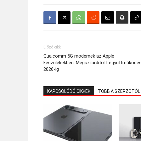
Előző cikk
Qualcomm 5G modemek az Apple
készülékekben: Megszilárdított együttműködé
2026-ig
KAPCSOLÓDÓ CIKKEK
TÖBB A SZERZŐTŐL