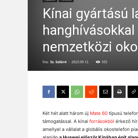
Kínai gyártású 
hanghívásokkal 
nemzetközi oko
Írta:
Sz. Szilárd
-
2023.09.12.
555
Két hét alatt három új
Mate 60
típusú telefo
támogatással. A kínai
forrásokból
érkező hír
amellyel a vállalat a globális okostelefon p
alapján
a Huawei először Kínában épít ala