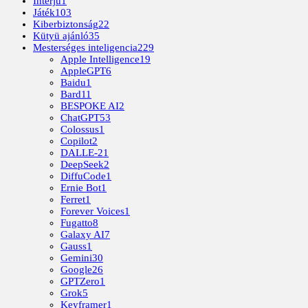
Interjú
1
Játék
103
Kiberbiztonság
22
Kütyü ajánló
35
Mesterséges inteligencia
229
Apple Intelligence
19
AppleGPT
6
Baidu
1
Bard
11
BESPOKE AI
2
ChatGPT
53
Colossus
1
Copilot
2
DALLE-2
1
DeepSeek
2
DiffuCode
1
Ernie Bot
1
Ferret
1
Forever Voices
1
Fugatto
8
Galaxy AI
7
Gauss
1
Gemini
30
Google
26
GPTZero
1
Grok
5
Keyframer
1