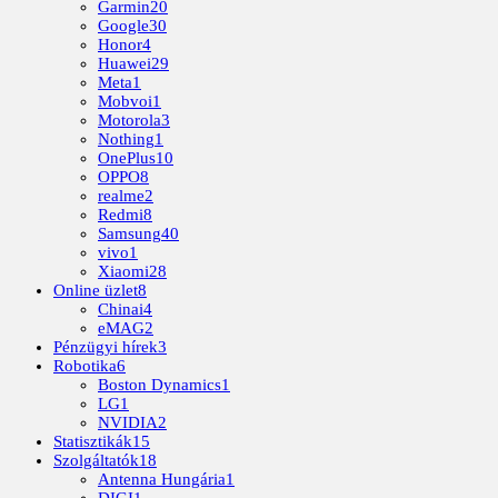
Garmin
20
Google
30
Honor
4
Huawei
29
Meta
1
Mobvoi
1
Motorola
3
Nothing
1
OnePlus
10
OPPO
8
realme
2
Redmi
8
Samsung
40
vivo
1
Xiaomi
28
Online üzlet
8
Chinai
4
eMAG
2
Pénzügyi hírek
3
Robotika
6
Boston Dynamics
1
LG
1
NVIDIA
2
Statisztikák
15
Szolgáltatók
18
Antenna Hungária
1
DIGI
1