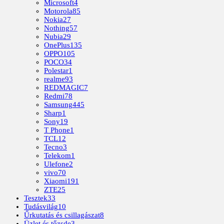
Microsoft
4
Motorola
85
Nokia
27
Nothing
57
Nubia
29
OnePlus
135
OPPO
105
POCO
34
Polestar
1
realme
93
REDMAGIC
7
Redmi
78
Samsung
445
Sharp
1
Sony
19
T Phone
1
TCL
12
Tecno
3
Telekom
1
Ulefone
2
vivo
70
Xiaomi
191
ZTE
25
Tesztek
33
Tudásvilág
10
Űrkutatás és csillagászat
8
Üzlet és tőzsde
3