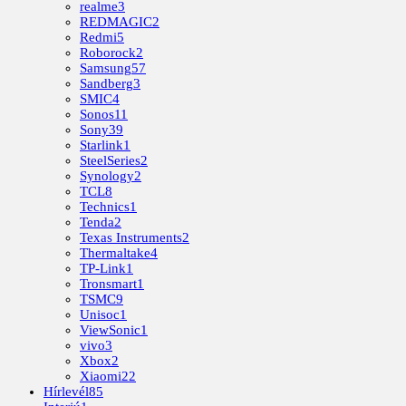
realme
3
REDMAGIC
2
Redmi
5
Roborock
2
Samsung
57
Sandberg
3
SMIC
4
Sonos
11
Sony
39
Starlink
1
SteelSeries
2
Synology
2
TCL
8
Technics
1
Tenda
2
Texas Instruments
2
Thermaltake
4
TP-Link
1
Tronsmart
1
TSMC
9
Unisoc
1
ViewSonic
1
vivo
3
Xbox
2
Xiaomi
22
Hírlevél
85