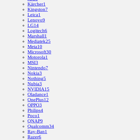
Kärcher
1
Kingston
7
Leica
1
Lenovo
9
LG
14
Logitech
6
Marshall
1
Mediatek
25
Meta
10
Microsoft
30
Motorola
1
MSI
3
Nintendo
7
Nokia
3
Nothing
5
Nubia
3
NVIDIA
15
Oladance
1
OnePlus
12
OPPO
3
Philips
4
Poco
1
QNAP
9
Qualcomm
34
Ray-Ban
1
Razer
6