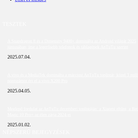
TESZTEK
A Snapdragon 8 és a Dimensity 9400+ dominálja az Android világát 2025
júniusában; íme a legerősebb telefonok és táblagépek AnTuTu szerint
2025.07.04.
A vivo és a MediaTek dominálta a márciusi AnTuTu toplistát; közel 3 mill
pontszámot ért el a vivo X200 Pro
2025.04.05.
Meglepő fordulat az AnTuTu decemberi toplistáján: a Xiaomi eltűnt, a Re
Magic 10 Pro+ az élen zárja 2024-et
2025.01.02.
NÉPSZERŰ BEJEGYZÉSEK