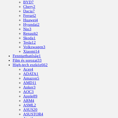
BYD
7
Chery
2
Dacia
7
Ferrari
2
Huawei
4
Hyundai
2
Nio
3
Renault
2
Skoda
1
Tesla
12
Volkswagen
3
Xiaomi
14
Fenntarthatóság
1
Film és sorozat
33
High-tech eszköz
662
Acer
4
ADATA
1
Amazon
5
AMD
11
Anker
3
AOC
3
Apple
89
ARM
4
ASML
2
ASUS
20
ASUSTOR
4