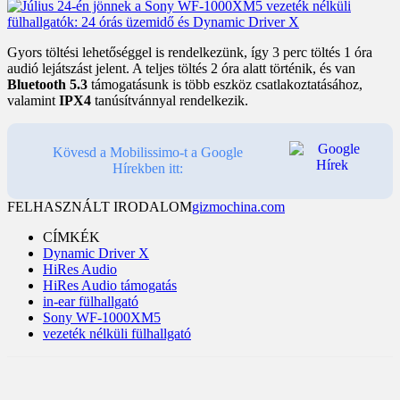
Gyors töltési lehetőséggel is rendelkezünk, így 3 perc töltés 1 óra
audió lejátszást jelent. A teljes töltés 2 óra alatt történik, és van
Bluetooth 5.3
támogatásunk is több eszköz csatlakoztatásához,
valamint
IPX4
tanúsítvánnyal rendelkezik.
Kövesd a Mobilissimo-t a Google
Hírekben itt:
FELHASZNÁLT IRODALOM
gizmochina.com
CÍMKÉK
Dynamic Driver X
HiRes Audio
HiRes Audio támogatás
in-ear fülhallgató
Sony WF-1000XM5
vezeték nélküli fülhallgató