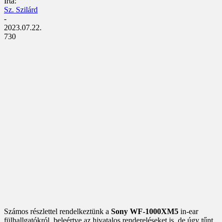
Írta:
Sz. Szilárd
-
2023.07.22.
730
Számos részlettel rendelkeztünk a
Sony WF-1000XM5
in-ear
fülhallgatókról, beleértve az hivatalos rendereléseket is, de úgy tűnt,