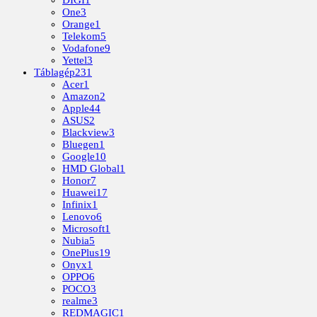
One
3
Orange
1
Telekom
5
Vodafone
9
Yettel
3
Táblagép
231
Acer
1
Amazon
2
Apple
44
ASUS
2
Blackview
3
Bluegen
1
Google
10
HMD Global
1
Honor
7
Huawei
17
Infinix
1
Lenovo
6
Microsoft
1
Nubia
5
OnePlus
19
Onyx
1
OPPO
6
POCO
3
realme
3
REDMAGIC
1