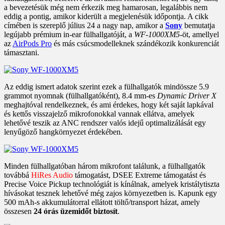
a bevezetésük még nem érkezik meg hamarosan, legalábbis nem
eddig a pontig, amikor kiderült a megjelenésük időpontja. A cikk
címében is szereplő július 24 a nagy nap, amikor a
Sony
bemutatja
legújabb prémium in-ear fülhallgatóját, a
WF-1000XM5
-öt, amellyel
az
AirPods Pro
és más csúcsmodelleknek szándékozik konkurenciát
támasztani.
Az eddig ismert adatok szerint ezek a fülhallgatók mindössze 5.9
grammot nyomnak (fülhallgatóként), 8.4 mm-es
Dynamic Driver X
meghajtóval rendelkeznek, és ami érdekes, hogy két saját lapkával
és kettős visszajelző mikrofonokkal vannak ellátva, amelyek
lehetővé teszik az ANC rendszer valós idejű optimalizálását egy
lenyűgöző hangkörnyezet érdekében.
Minden fülhallgatóban három mikrofont találunk, a fülhallgatók
továbbá
HiRes Audio
támogatást, DSEE Extreme támogatást és
Precise Voice Pickup technológiát is kínálnak, amelyek kristálytiszta
hívásokat tesznek lehetővé még zajos környezetben is. Kapunk egy
500 mAh-s akkumulátorral ellátott töltő/transport házat, amely
összesen
24 órás üzemidőt biztosít
.