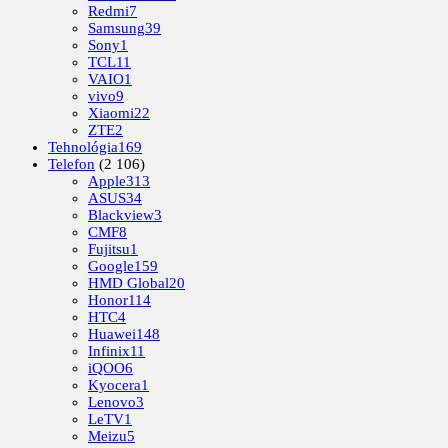
Redmi
7
Samsung
39
Sony
1
TCL
11
VAIO
1
vivo
9
Xiaomi
22
ZTE
2
Tehnológia
169
Telefon
(2 106)
Apple
313
ASUS
34
Blackview
3
CMF
8
Fujitsu
1
Google
159
HMD Global
20
Honor
114
HTC
4
Huawei
148
Infinix
11
iQOO
6
Kyocera
1
Lenovo
3
LeTV
1
Meizu
5