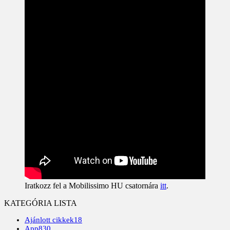
Iratkozz fel a Mobilissimo HU csatornára
itt
.
KATEGÓRIA LISTA
Ajánlott cikkek
18
App
830