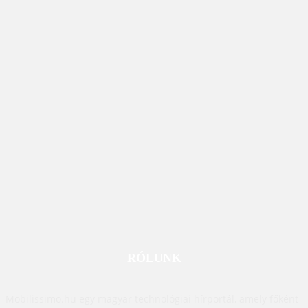
RÓLUNK
Mobilissimo.hu egy magyar technológiai hírportál, amely főként