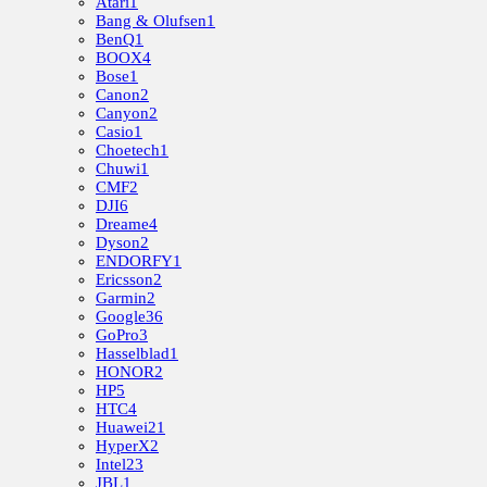
Atari
1
Bang & Olufsen
1
BenQ
1
BOOX
4
Bose
1
Canon
2
Canyon
2
Casio
1
Choetech
1
Chuwi
1
CMF
2
DJI
6
Dreame
4
Dyson
2
ENDORFY
1
Ericsson
2
Garmin
2
Google
36
GoPro
3
Hasselblad
1
HONOR
2
HP
5
HTC
4
Huawei
21
HyperX
2
Intel
23
JBL
1