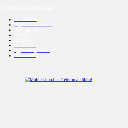
POPULAR CATEGORY
Telefon
1951
High-tech eszköz
529
Samsung
445
App
428
Apple
313
Android
237
Egyéb kategória
235
Okosóra
215