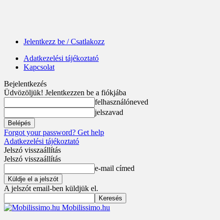
Jelentkezz be / Csatlakozz
Adatkezelési tájékoztató
Kapcsolat
Bejelentkezés
Üdvözöljük! Jelentkezzen be a fiókjába
felhasználóneved
jelszavad
Forgot your password? Get help
Adatkezelési tájékoztató
Jelszó visszaállítás
Jelszó visszaállítás
e-mail címed
A jelszót email-ben küldjük el.
Mobilissimo.hu