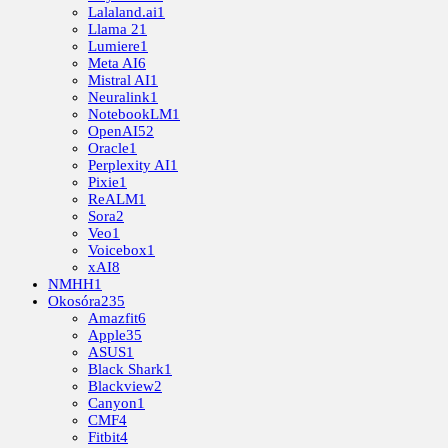
Lalaland.ai
1
Llama 2
1
Lumiere
1
Meta AI
6
Mistral AI
1
Neuralink
1
NotebookLM
1
OpenAI
52
Oracle
1
Perplexity AI
1
Pixie
1
ReALM
1
Sora
2
Veo
1
Voicebox
1
xAI
8
NMHH
1
Okosóra
235
Amazfit
6
Apple
35
ASUS
1
Black Shark
1
Blackview
2
Canyon
1
CMF
4
Fitbit
4