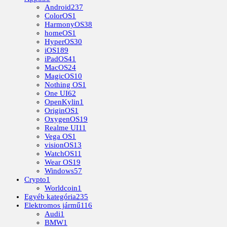
Android
237
ColorOS
1
HarmonyOS
38
homeOS
1
HyperOS
30
iOS
189
iPadOS
41
MacOS
24
MagicOS
10
Nothing OS
1
One UI
62
OpenKylin
1
OriginOS
1
OxygenOS
19
Realme UI
11
Vega OS
1
visionOS
13
WatchOS
11
Wear OS
19
Windows
57
Crypto
1
Worldcoin
1
Egyéb kategória
235
Elektromos jármű
116
Audi
1
BMW
1