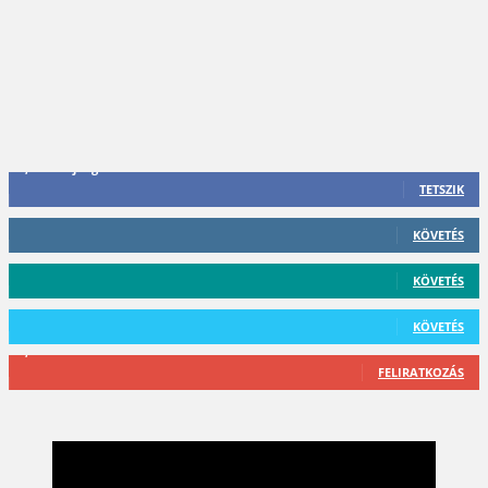
3,452
Rajongók
TETSZIK
412
Követő
KÖVETÉS
59
Követő
KÖVETÉS
101
Követő
KÖVETÉS
2,589
Feliratkozó
FELIRATKOZÁS