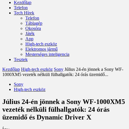
Kezdőlap
Telefon
Tech Hírek
Telefon
Táblagép
Okosóra
Játék
App
High-tech eszköz
Elektromos jármű
Mesterséges inteligencia
Tesztek
Kezdőlap
High-tech eszköz
Sony
Július 24-én jönnek a Sony WF-
1000XM5 vezeték nélküli fülhallgatók: 24 órás üzemidő...
Sony
High-tech eszköz
Július 24-én jönnek a Sony WF-1000XM5
vezeték nélküli fülhallgatók: 24 órás
üzemidő és Dynamic Driver X