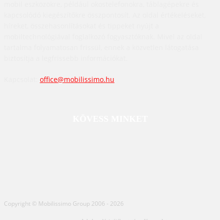
mobil eszközökre, például okostelefonokra, táblagépekre és
kapcsolódó kiegészítőkre összpontosít. Az oldal értékeléseket,
híreket, összehasonlításokat és tippeket nyújt a
mobiltechnológiával foglalkozó fogyasztóknak. Mivel az oldal
tartalma folyamatosan frissül, ennek a közvetlen látogatása
biztosítja a legfrissebb információkat.
Kapcsolat:
office@mobilissimo.hu
KÖVESS MINKET
Copyright © Mobilissimo Group 2006 - 2026