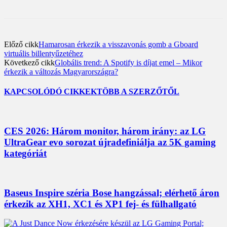
Előző cikk
Hamarosan érkezik a visszavonás gomb a Gboard
virtuális billentyűzetéhez
Következő cikk
Globális trend: A Spotify is díjat emel – Mikor
érkezik a változás Magyarországra?
KAPCSOLÓDÓ CIKKEK
TÖBB A SZERZŐTŐL
CES 2026: Három monitor, három irány: az LG
UltraGear evo sorozat újradefiniálja az 5K gaming
kategóriát
Baseus Inspire széria Bose hangzással; elérhető áron
érkezik az XH1, XC1 és XP1 fej- és fülhallgató