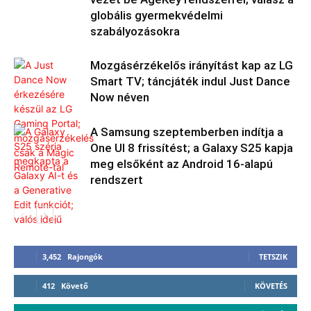
globális gyermekvédelmi
szabályozásokra
Mozgásérzékelős irányítást kap az LG
Smart TV; táncjáték indul Just Dance
Now néven
A Samsung szeptemberben indítja a
One UI 8 frissítést; a Galaxy S25 kapja
meg elsőként az Android 16-alapú
rendszert
3,452
Rajongók
TETSZIK
412
Követő
KÖVETÉS