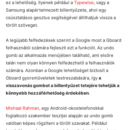
ez a lehetőség. Ilyenek például a
Typewise
, vagy a
Samsung alapértelmezett billentyűzete, ahol egy
csúsztatásos gesztus segítségével állíthatjuk vissza a
törölt szöveget.
A legújabb felfedezések szerint a Google most a Gboard
felhasználói számára fejleszti ezt a funkciót. Az undo
gomb az alkalmazás menüjében található, ami elsőre
talán nem olyan könnyen felfedezhető a felhasználók
számára. Azonban a Google lehetőséget biztosít a
Gboard gyorsműveletek testreszabására, így
a
visszavonás gombot a billentyűzet tetejére tehetjük a
könnyebb hozzáférhetőség érdekében
.
Mishaal Rahman
, egy Android-okostelefonokkal
foglalkozó szakember tesztjei alapján az undo gomb
valóban képes rögzíteni a törölt szavakat. Például