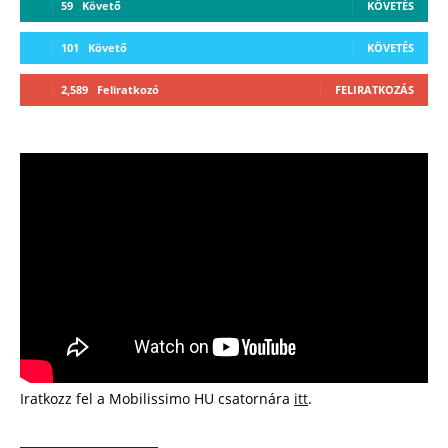
59
Követő
KÖVETÉS
101
Követő
KÖVETÉS
2,589
Feliratkozó
FELIRATKOZÁS
Iratkozz fel a Mobilissimo HU csatornára
itt
.