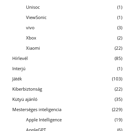
Unisoc
1
ViewSonic
1
vivo
3
Xbox
2
Xiaomi
22
Hírlevél
85
Interjú
1
Játék
103
Kiberbiztonság
22
Kütyü ajánló
35
Mesterséges inteligencia
229
Apple Intelligence
19
AppleGPT
6