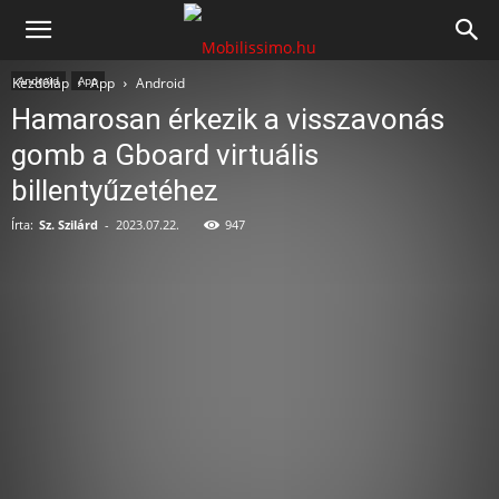
Mobilissimo.hu
Android
App
Kezdőlap
App
Android
Hamarosan érkezik a visszavonás
gomb a Gboard virtuális
billentyűzetéhez
Írta:
Sz. Szilárd
-
2023.07.22.
947