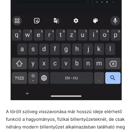
A törölt szöveg visszavonása már hosszú ideje elérhető
funkció a hagyományos, fizikai billentyűzeteknél, de csak
néhány modern billentyűzet alkalmazásban található meg