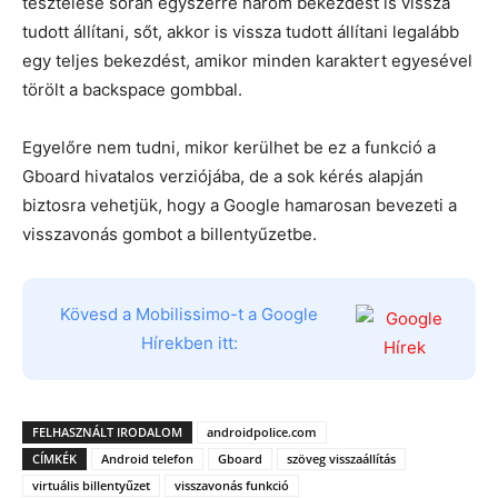
tesztelése során egyszerre három bekezdést is vissza
tudott állítani, sőt, akkor is vissza tudott állítani legalább
egy teljes bekezdést, amikor minden karaktert egyesével
törölt a backspace gombbal.
Egyelőre nem tudni, mikor kerülhet be ez a funkció a
Gboard hivatalos verziójába, de a sok kérés alapján
biztosra vehetjük, hogy a Google hamarosan bevezeti a
visszavonás gombot a billentyűzetbe.
Kövesd a Mobilissimo-t a Google
Hírekben itt:
FELHASZNÁLT IRODALOM
androidpolice.com
CÍMKÉK
Android telefon
Gboard
szöveg visszaállítás
virtuális billentyűzet
visszavonás funkció