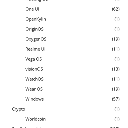
One UI
62
OpenKylin
1
OriginOS
1
OxygenOS
19
Realme UI
11
Vega OS
1
visionOS
13
WatchOS
11
Wear OS
19
Windows
57
Crypto
1
Worldcoin
1