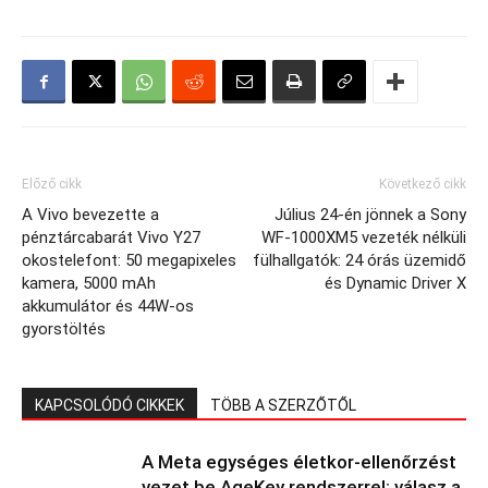
Előző cikk
Következő cikk
A Vivo bevezette a
Július 24-én jönnek a Sony
pénztárcabarát Vivo Y27
WF-1000XM5 vezeték nélküli
okostelefont: 50 megapixeles
fülhallgatók: 24 órás üzemidő
kamera, 5000 mAh
és Dynamic Driver X
akkumulátor és 44W-os
gyorstöltés
KAPCSOLÓDÓ CIKKEK
TÖBB A SZERZŐTŐL
A Meta egységes életkor-ellenőrzést
vezet be AgeKey rendszerrel; válasz a