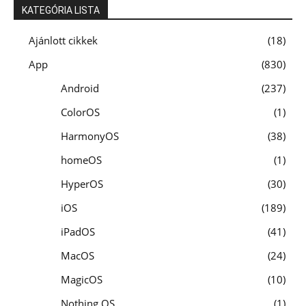
KATEGÓRIA LISTA
Ajánlott cikkek
18
App
830
Android
237
ColorOS
1
HarmonyOS
38
homeOS
1
HyperOS
30
iOS
189
iPadOS
41
MacOS
24
MagicOS
10
Nothing OS
1