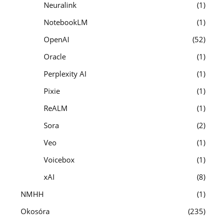
Neuralink
1
NotebookLM
1
OpenAI
52
Oracle
1
Perplexity AI
1
Pixie
1
ReALM
1
Sora
2
Veo
1
Voicebox
1
xAI
8
NMHH
1
Okosóra
235