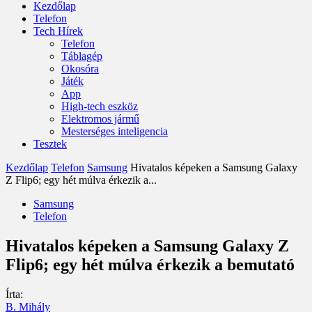
Kezdőlap
Telefon
Tech Hírek
Telefon
Táblagép
Okosóra
Játék
App
High-tech eszköz
Elektromos jármű
Mesterséges inteligencia
Tesztek
Kezdőlap
Telefon
Samsung
Hivatalos képeken a Samsung Galaxy
Z Flip6; egy hét múlva érkezik a...
Samsung
Telefon
Hivatalos képeken a Samsung Galaxy Z
Flip6; egy hét múlva érkezik a bemutató
Írta:
B. Mihály