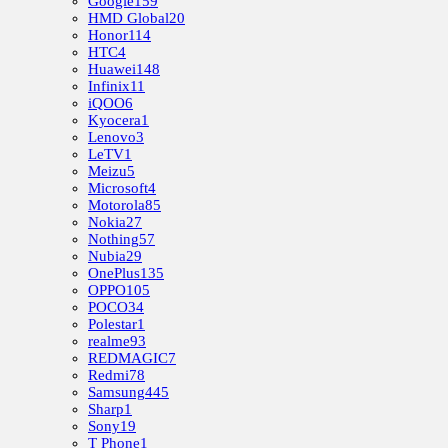
Google
159
HMD Global
20
Honor
114
HTC
4
Huawei
148
Infinix
11
iQOO
6
Kyocera
1
Lenovo
3
LeTV
1
Meizu
5
Microsoft
4
Motorola
85
Nokia
27
Nothing
57
Nubia
29
OnePlus
135
OPPO
105
POCO
34
Polestar
1
realme
93
REDMAGIC
7
Redmi
78
Samsung
445
Sharp
1
Sony
19
T Phone
1