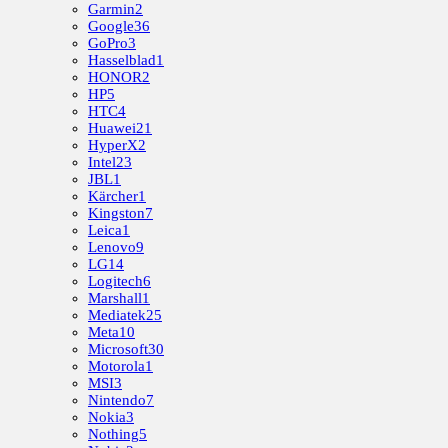
Garmin
2
Google
36
GoPro
3
Hasselblad
1
HONOR
2
HP
5
HTC
4
Huawei
21
HyperX
2
Intel
23
JBL
1
Kärcher
1
Kingston
7
Leica
1
Lenovo
9
LG
14
Logitech
6
Marshall
1
Mediatek
25
Meta
10
Microsoft
30
Motorola
1
MSI
3
Nintendo
7
Nokia
3
Nothing
5