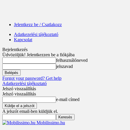
Jelentkezz be / Csatlakozz
Adatkezelési tájékoztató
Kapcsolat
Bejelentkezés
Üdvözöljük! Jelentkezzen be a fiókjába
felhasználóneved
jelszavad
Forgot your password? Get help
Adatkezelési tájékoztató
Jelszó visszaállítás
Jelszó visszaállítás
e-mail címed
A jelszót email-ben küldjük el.
Mobilissimo.hu