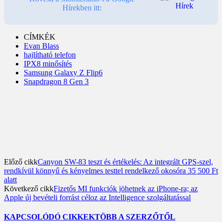
Hírekben itt:
CÍMKÉK
Evan Blass
hajlítható telefon
IPX8 minősítés
Samsung Galaxy Z Flip6
Snapdragon 8 Gen 3
Előző cikk
Canyon SW-83 teszt és értékelés: Az integrált GPS-szel,
rendkívül könnyű és kényelmes testtel rendelkező okosóra 35 500 Ft
alatt
Következő cikk
Fizetős MI funkciók jöhetnek az iPhone-ra; az
Apple új bevételi forrást céloz az Intelligence szolgáltatással
KAPCSOLÓDÓ CIKKEK
TÖBB A SZERZŐTŐL