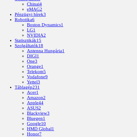
Chinai
4
eMAG
2
Pénzügyi hírek
3
Robotika
6
Boston Dynamics
1
LG
1
NVIDIA
2
Statisztikák
15
Szolgáltatók
18
Antenna Hungária
1
DIGI
1
One
3
Orange
1
Telekom
5
Vodafone
9
Yettel
3
Táblagép
231
Acer
1
Amazon
2
Apple
44
ASUS
2
Blackview
3
Bluegen
1
Google
10
HMD Global
1
Honor
7