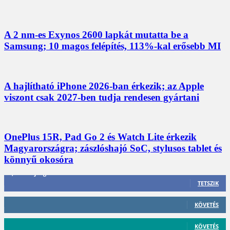
A 2 nm-es Exynos 2600 lapkát mutatta be a
Samsung; 10 magos felépítés, 113%-kal erősebb MI
A hajlítható iPhone 2026-ban érkezik; az Apple
viszont csak 2027-ben tudja rendesen gyártani
OnePlus 15R, Pad Go 2 és Watch Lite érkezik
Magyarországra; zászlóshajó SoC, stylusos tablet és
könnyű okosóra
3,452
Rajongók
TETSZIK
412
Követő
KÖVETÉS
59
Követő
KÖVETÉS