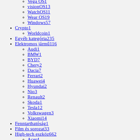
Vega OS
1
visionOS
13
WatchOS
11
Wear OS
19
Windows
57
Crypto
1
Worldcoin
1
Egyéb kategória
235
Elektromos jármű
116
Audi
1
BMW
1
BYD
7
Chery
2
Dacia
7
Ferrari
2
Huawei
4
Hyundai
2
Nio
3
Renault
2
Skoda
1
Tesla
12
Volkswagen
3
Xiaomi
14
Fenntarthatóság
1
Film és sorozat
33
High-tech eszköz
662
Acer
4