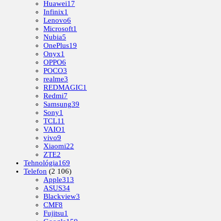
Huawei
17
Infinix
1
Lenovo
6
Microsoft
1
Nubia
5
OnePlus
19
Onyx
1
OPPO
6
POCO
3
realme
3
REDMAGIC
1
Redmi
7
Samsung
39
Sony
1
TCL
11
VAIO
1
vivo
9
Xiaomi
22
ZTE
2
Tehnológia
169
Telefon
(2 106)
Apple
313
ASUS
34
Blackview
3
CMF
8
Fujitsu
1