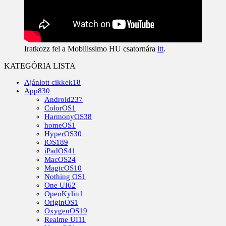
Iratkozz fel a Mobilissimo HU csatornára
itt
.
KATEGÓRIA LISTA
Ajánlott cikkek
18
App
830
Android
237
ColorOS
1
HarmonyOS
38
homeOS
1
HyperOS
30
iOS
189
iPadOS
41
MacOS
24
MagicOS
10
Nothing OS
1
One UI
62
OpenKylin
1
OriginOS
1
OxygenOS
19
Realme UI
11