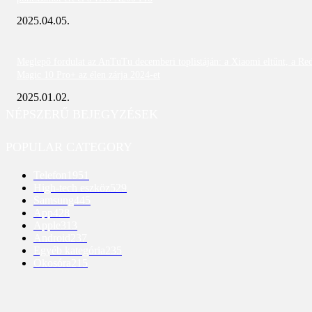
2025.04.05.
Meglepő fordulat az AnTuTu decemberi toplistáján: a Xiaomi eltűnt, a Re
Magic 10 Pro+ az élen zárja 2024-et
2025.01.02.
NÉPSZERŰ BEJEGYZÉSEK
POPULAR CATEGORY
Telefon
1951
High-tech eszköz
529
Samsung
445
App
428
Apple
313
Android
237
Egyéb kategória
235
Okosóra
215