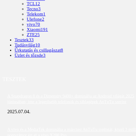
TCL
12
Tecno
3
Telekom
1
Ulefone
2
vivo
70
Xiaomi
191
ZTE
25
Tesztek
33
Tudásvilág
10
Űrkutatás és csillagászat
8
Üzlet és tőzsde
3
TESZTEK
A Snapdragon 8 és a Dimensity 9400+ dominálja az Android világát 2025
júniusában; íme a legerősebb telefonok és táblagépek AnTuTu szerint
2025.07.04.
A vivo és a MediaTek dominálta a márciusi AnTuTu toplistát; közel 3 mill
pontszámot ért el a vivo X200 Pro