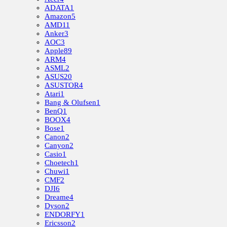
ADATA
1
Amazon
5
AMD
11
Anker
3
AOC
3
Apple
89
ARM
4
ASML
2
ASUS
20
ASUSTOR
4
Atari
1
Bang & Olufsen
1
BenQ
1
BOOX
4
Bose
1
Canon
2
Canyon
2
Casio
1
Choetech
1
Chuwi
1
CMF
2
DJI
6
Dreame
4
Dyson
2
ENDORFY
1
Ericsson
2