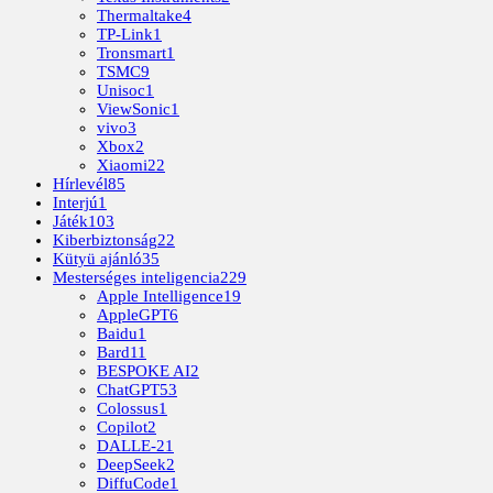
Thermaltake
4
TP-Link
1
Tronsmart
1
TSMC
9
Unisoc
1
ViewSonic
1
vivo
3
Xbox
2
Xiaomi
22
Hírlevél
85
Interjú
1
Játék
103
Kiberbiztonság
22
Kütyü ajánló
35
Mesterséges inteligencia
229
Apple Intelligence
19
AppleGPT
6
Baidu
1
Bard
11
BESPOKE AI
2
ChatGPT
53
Colossus
1
Copilot
2
DALLE-2
1
DeepSeek
2
DiffuCode
1