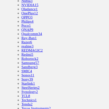
Nubia
3
NVIDIA
15
Oladance
1
OnePlus
12
OPPO
3
Philips
4
Poco
1
QNAP
9
Qualcomm
34
Ray-Ban
1
Razer
6
realme
3
REDMAGIC
2
Redmi
5
Roborock
2
Samsung
57
Sandberg
3
SMIC
4
Sonos
11
Sony
39
Starlink
1
SteelSeries
2
Synology
2
TCL
8
Technics
1
Tenda
2
Texas Instruments
2