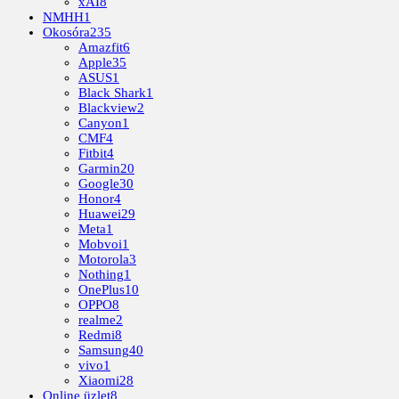
xAI
8
NMHH
1
Okosóra
235
Amazfit
6
Apple
35
ASUS
1
Black Shark
1
Blackview
2
Canyon
1
CMF
4
Fitbit
4
Garmin
20
Google
30
Honor
4
Huawei
29
Meta
1
Mobvoi
1
Motorola
3
Nothing
1
OnePlus
10
OPPO
8
realme
2
Redmi
8
Samsung
40
vivo
1
Xiaomi
28
Online üzlet
8