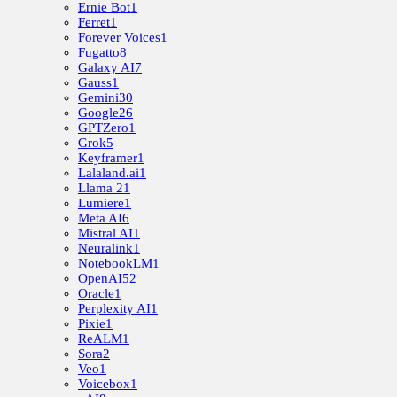
Ernie Bot
1
Ferret
1
Forever Voices
1
Fugatto
8
Galaxy AI
7
Gauss
1
Gemini
30
Google
26
GPTZero
1
Grok
5
Keyframer
1
Lalaland.ai
1
Llama 2
1
Lumiere
1
Meta AI
6
Mistral AI
1
Neuralink
1
NotebookLM
1
OpenAI
52
Oracle
1
Perplexity AI
1
Pixie
1
ReALM
1
Sora
2
Veo
1
Voicebox
1