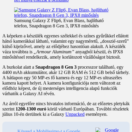
Samsung Galaxy Z Flip6, Evan Blass, hajlítható
telefon, Snapdragon 8 Gen 3, IPX8 minősítés
A képeken a készülék egyenes szélekkel és színes gyűrűkkel ellátott
hátsó kamerákkal látható, valamint egy nagyméretű, „dosszié-szerű”
külső kijelzővel, amely az elődjéhez hasonlóan alakult. A készülék
váza továbbra is
„Armour Aluminum”
anyagból készül, és IPX8
minősítéssel rendelkezik, amely korlátozott vízállóságot biztosít.
A burkolat alatt a
Snapdragon 8 Gen 3
processzor található, egy
4400 mAh akkumulátor, akár 12 GB RAM és 512 GB belső tárhely.
A hátlapon egy 50 MP-es fő kamera és egy 12 MP-es ultraszéles
kamera kapott helyet. A kamera konfigurációja nem változott az
elődhöz képest, de új mesterséges intelligencia alapú funkciók
várhatók a Galaxy AI révén.
Az árról egyelőre nincs hivatalos információ, de az előzetes pletykák
szerint
1200-1300 euró
körül várható Európában. További részletek
július 10-én derülnek ki a Galaxy
Unpacked
eseményen.
Kövesd a Mobilissimo-t a Google