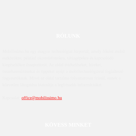
RÓLUNK
Mobilissimo.hu egy magyar technológiai hírportál, amely főként mobil
eszközökre, például okostelefonokra, táblagépekre és kapcsolódó
kiegészítőkre összpontosít. Az oldal értékeléseket, híreket,
összehasonlításokat és tippeket nyújt a mobiltechnológiával foglalkozó
fogyasztóknak. Mivel az oldal tartalma folyamatosan frissül, ennek a
közvetlen látogatása biztosítja a legfrissebb információkat.
Kapcsolat:
office@mobilissimo.hu
KÖVESS MINKET