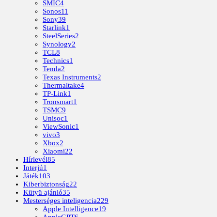
SMIC
4
Sonos
11
Sony
39
Starlink
1
SteelSeries
2
Synology
2
TCL
8
Technics
1
Tenda
2
Texas Instruments
2
Thermaltake
4
TP-Link
1
Tronsmart
1
TSMC
9
Unisoc
1
ViewSonic
1
vivo
3
Xbox
2
Xiaomi
22
Hírlevél
85
Interjú
1
Játék
103
Kiberbiztonság
22
Kütyü ajánló
35
Mesterséges inteligencia
229
Apple Intelligence
19