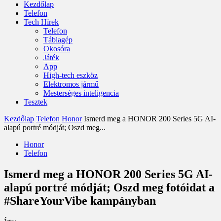
Kezdőlap
Telefon
Tech Hírek
Telefon
Táblagép
Okosóra
Játék
App
High-tech eszköz
Elektromos jármű
Mesterséges inteligencia
Tesztek
Kezdőlap
Telefon
Honor
Ismerd meg a HONOR 200 Series 5G AI-
alapú portré módját; Oszd meg...
Honor
Telefon
Ismerd meg a HONOR 200 Series 5G AI-
alapú portré módját; Oszd meg fotóidat a
#ShareYourVibe kampányban