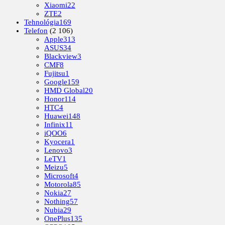
Xiaomi
22
ZTE
2
Tehnológia
169
Telefon
(2 106)
Apple
313
ASUS
34
Blackview
3
CMF
8
Fujitsu
1
Google
159
HMD Global
20
Honor
114
HTC
4
Huawei
148
Infinix
11
iQOO
6
Kyocera
1
Lenovo
3
LeTV
1
Meizu
5
Microsoft
4
Motorola
85
Nokia
27
Nothing
57
Nubia
29
OnePlus
135