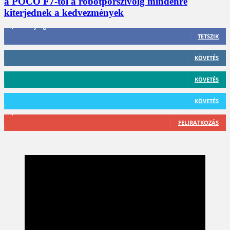
a POCO F7-től a robotporszívóig mindenre
kiterjednek a kedvezmények
3,452
Rajongók
TETSZIK
412
Követő
KÖVETÉS
59
Követő
KÖVETÉS
101
Követő
KÖVETÉS
2,589
Feliratkozó
FELIRATKOZÁS