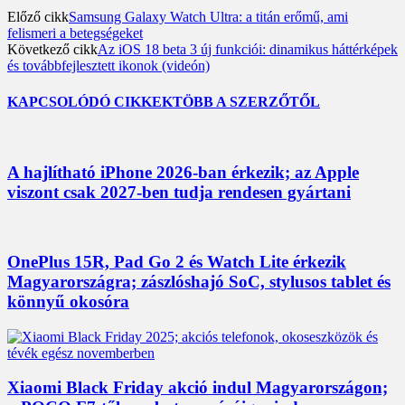
Előző cikk
Samsung Galaxy Watch Ultra: a titán erőmű, ami
felismeri a betegségeket
Következő cikk
Az iOS 18 beta 3 új funkciói: dinamikus háttérképek
és továbbfejlesztett ikonok (videón)
KAPCSOLÓDÓ CIKKEK
TÖBB A SZERZŐTŐL
A hajlítható iPhone 2026-ban érkezik; az Apple
viszont csak 2027-ben tudja rendesen gyártani
OnePlus 15R, Pad Go 2 és Watch Lite érkezik
Magyarországra; zászlóshajó SoC, stylusos tablet és
könnyű okosóra
Xiaomi Black Friday akció indul Magyarországon;