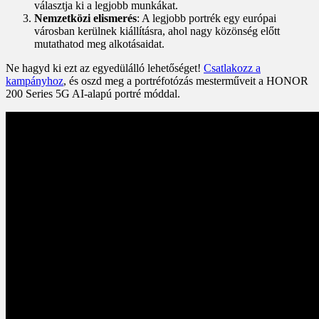
választja ki a legjobb munkákat.
Nemzetközi elismerés
: A legjobb portrék egy európai
városban kerülnek kiállításra, ahol nagy közönség előtt
mutathatod meg alkotásaidat.
Ne hagyd ki ezt az egyedülálló lehetőséget!
Csatlakozz a
kampányhoz
, és oszd meg a portréfotózás mesterműveit a HONOR
200 Series 5G AI-alapú portré móddal.