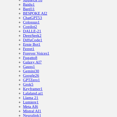
AppleGPT
6
Baidu
1
Bard
11
BESPOKE AI
2
ChatGPT
53
Colossus
1
Copilot
2
DALLE-2
1
DeepSeek
2
DiffuCode
1
Ernie Bot
1
Ferret
1
Forever Voices
1
Fugatto
8
Galaxy AI
7
Gauss
1
Gemini
30
Google
26
GPTZero
1
Grok
5
Keyframer
1
Lalaland.ai
1
Llama 2
1
Lumiere
1
Meta AI
6
Mistral AI
1
Neuralink
1