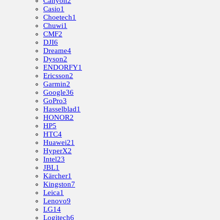
Canyon
2
Casio
1
Choetech
1
Chuwi
1
CMF
2
DJI
6
Dreame
4
Dyson
2
ENDORFY
1
Ericsson
2
Garmin
2
Google
36
GoPro
3
Hasselblad
1
HONOR
2
HP
5
HTC
4
Huawei
21
HyperX
2
Intel
23
JBL
1
Kärcher
1
Kingston
7
Leica
1
Lenovo
9
LG
14
Logitech
6