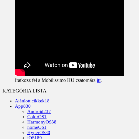
Iratkozz fel a Mobilissimo HU csatornára
itt
.
KATEGÓRIA LISTA
Ajánlott cikkek
18
App
830
Android
237
ColorOS
1
HarmonyOS
38
homeOS
1
HyperOS
30
iOS
189