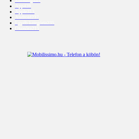
Samsung
445
App
428
Apple
313
Android
237
Egyéb kategória
235
Okosóra
215