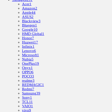
Acer
1
Amazon
2
Apple
44
ASUS
2
Blackview
3
Bluegen
1
Google
10
HMD Global
1
Honor
7
Huawei
17
Infinix
1
Lenovo
6
Microsoft
1
Nubia
5
OnePlus
19
Onyx
1
OPPO
6
POCO
3
realme
3
REDMAGIC
1
Redmi
7
Samsung
39
Sony
1
TCL
11
VAIO
1
vivo
9