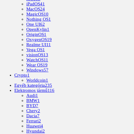
iPadOS
41
MacOS
24
MagicOS
10
Nothing OS
1
One UI
62
OpenKylin
1
OriginOS
1
OxygenOS
19
Realme UI
11
Vega OS
1
visionOS
13
WatchOS
11
Wear OS
19
Windows
57
Crypto
1
Worldcoin
1
Egyéb kategória
235
Elektromos jármű
116
Audi
1
BMW
1
BYD
7
Chery
2
Dacia
7
Ferrari
2
Huawei
4
Hyundai
2