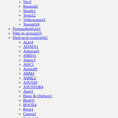
Nio
3
Renault
2
Skoda
1
Tesla
12
Volkswagen
3
Xiaomi
14
Fenntarthatóság
1
Film és sorozat
33
High-tech eszköz
662
Acer
4
ADATA
1
Amazon
5
AMD
11
Anker
3
AOC
3
Apple
89
ARM
4
ASML
2
ASUS
20
ASUSTOR
4
Atari
1
Bang & Olufsen
1
BenQ
1
BOOX
4
Bose
1
Canon
2