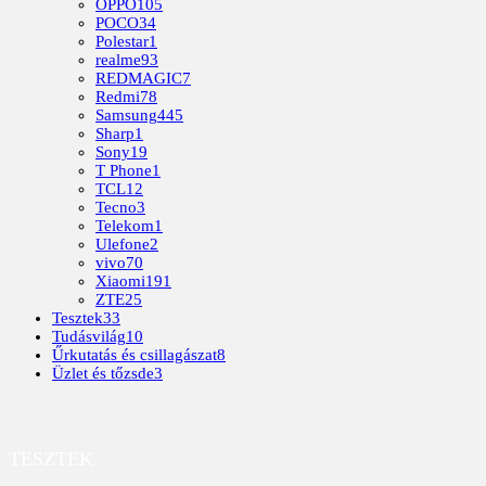
OPPO
105
POCO
34
Polestar
1
realme
93
REDMAGIC
7
Redmi
78
Samsung
445
Sharp
1
Sony
19
T Phone
1
TCL
12
Tecno
3
Telekom
1
Ulefone
2
vivo
70
Xiaomi
191
ZTE
25
Tesztek
33
Tudásvilág
10
Űrkutatás és csillagászat
8
Üzlet és tőzsde
3
TESZTEK