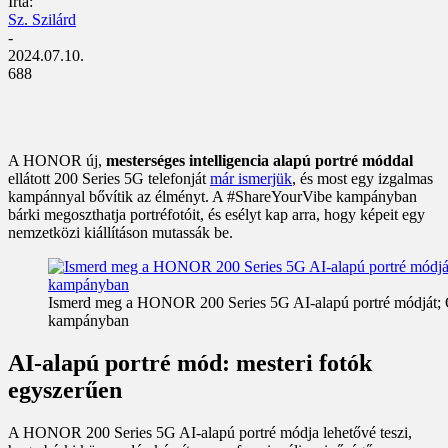
Írta:
Sz. Szilárd
-
2024.07.10.
688
A HONOR új,
mesterséges intelligencia alapú portré móddal
ellátott 200 Series 5G telefonját
már ismerjük
, és most egy izgalmas
kampánnyal bővítik az élményt. A #ShareYourVibe kampányban
bárki megoszthatja portréfotóit, és esélyt kap arra, hogy képeit egy
nemzetközi kiállításon mutassák be.
Ismerd meg a HONOR 200 Series 5G AI-alapú portré módját; 
kampányban
AI-alapú portré mód: mesteri fotók
egyszerűen
A HONOR 200 Series 5G AI-alapú portré módja lehetővé teszi,