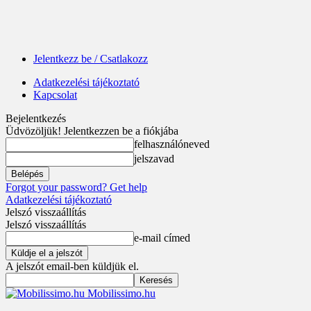
Jelentkezz be / Csatlakozz
Adatkezelési tájékoztató
Kapcsolat
Bejelentkezés
Üdvözöljük! Jelentkezzen be a fiókjába
felhasználóneved
jelszavad
Forgot your password? Get help
Adatkezelési tájékoztató
Jelszó visszaállítás
Jelszó visszaállítás
e-mail címed
A jelszót email-ben küldjük el.
Mobilissimo.hu