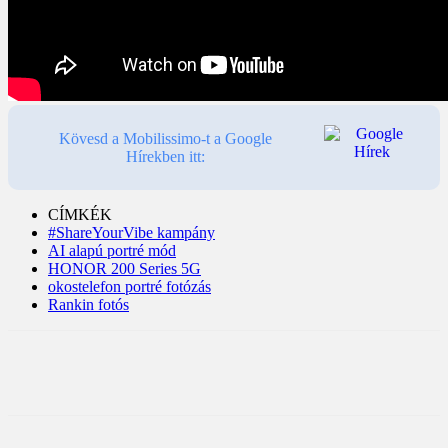
Kövesd a Mobilissimo-t a Google
Hírekben itt:
CÍMKÉK
#ShareYourVibe kampány
AI alapú portré mód
HONOR 200 Series 5G
okostelefon portré fotózás
Rankin fotós