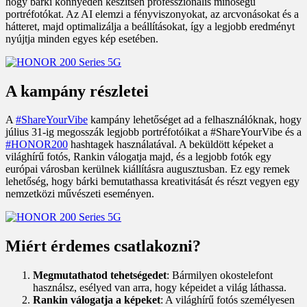
hogy bárki könnyedén készítsen professzionális minőségű
portréfotókat. Az AI elemzi a fényviszonyokat, az arcvonásokat és a
hátteret, majd optimalizálja a beállításokat, így a legjobb eredményt
nyújtja minden egyes kép esetében.
A kampány részletei
A
#ShareYourVibe
kampány lehetőséget ad a felhasználóknak, hogy
július 31-ig megosszák legjobb portréfotóikat a #ShareYourVibe és a
#HONOR200
hashtagek használatával. A beküldött képeket a
világhírű fotós, Rankin válogatja majd, és a legjobb fotók egy
európai városban kerülnek kiállításra augusztusban. Ez egy remek
lehetőség, hogy bárki bemutathassa kreativitását és részt vegyen egy
nemzetközi művészeti eseményen.
Miért érdemes csatlakozni?
Megmutathatod tehetségedet
: Bármilyen okostelefont
használsz, esélyed van arra, hogy képeidet a világ láthassa.
Rankin válogatja a képeket
: A világhírű fotós személyesen