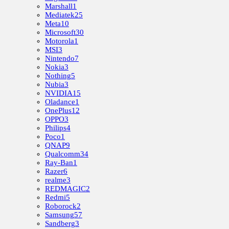
Marshall
1
Mediatek
25
Meta
10
Microsoft
30
Motorola
1
MSI
3
Nintendo
7
Nokia
3
Nothing
5
Nubia
3
NVIDIA
15
Oladance
1
OnePlus
12
OPPO
3
Philips
4
Poco
1
QNAP
9
Qualcomm
34
Ray-Ban
1
Razer
6
realme
3
REDMAGIC
2
Redmi
5
Roborock
2
Samsung
57
Sandberg
3