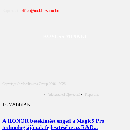
Kapcsolat:
office@mobilissimo.hu
KÖVESS MINKET
Copyright © Mobilissimo Group 2006 - 2026
Adatkezelési tájékoztató
Kapcsolat
TOVÁBBIAK
A HONOR betekintést enged a Magic5 Pro
technológiájának fejlesztésébe az R&D...