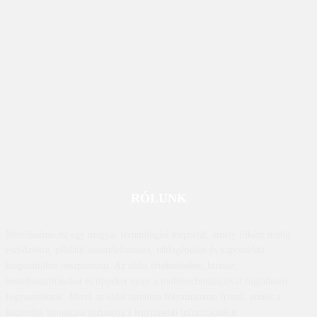
RÓLUNK
Mobilissimo.hu egy magyar technológiai hírportál, amely főként mobil
eszközökre, például okostelefonokra, táblagépekre és kapcsolódó
kiegészítőkre összpontosít. Az oldal értékeléseket, híreket,
összehasonlításokat és tippeket nyújt a mobiltechnológiával foglalkozó
fogyasztóknak. Mivel az oldal tartalma folyamatosan frissül, ennek a
közvetlen látogatása biztosítja a legfrissebb információkat.