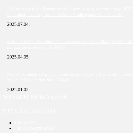
A Snapdragon 8 és a Dimensity 9400+ dominálja az Android világát 2025
júniusában; íme a legerősebb telefonok és táblagépek AnTuTu szerint
2025.07.04.
A vivo és a MediaTek dominálta a márciusi AnTuTu toplistát; közel 3 mill
pontszámot ért el a vivo X200 Pro
2025.04.05.
Meglepő fordulat az AnTuTu decemberi toplistáján: a Xiaomi eltűnt, a Re
Magic 10 Pro+ az élen zárja 2024-et
2025.01.02.
NÉPSZERŰ BEJEGYZÉSEK
POPULAR CATEGORY
Telefon
1951
High-tech eszköz
529