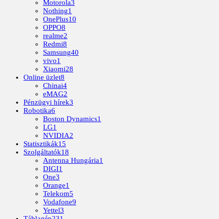
Motorola
3
Nothing
1
OnePlus
10
OPPO
8
realme
2
Redmi
8
Samsung
40
vivo
1
Xiaomi
28
Online üzlet
8
Chinai
4
eMAG
2
Pénzügyi hírek
3
Robotika
6
Boston Dynamics
1
LG
1
NVIDIA
2
Statisztikák
15
Szolgáltatók
18
Antenna Hungária
1
DIGI
1
One
3
Orange
1
Telekom
5
Vodafone
9
Yettel
3
Táblagép
231