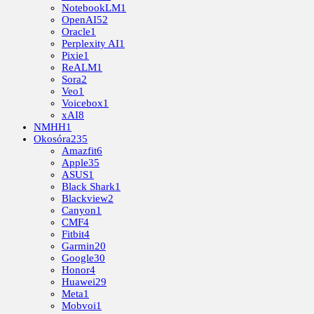
NotebookLM
1
OpenAI
52
Oracle
1
Perplexity AI
1
Pixie
1
ReALM
1
Sora
2
Veo
1
Voicebox
1
xAI
8
NMHH
1
Okosóra
235
Amazfit
6
Apple
35
ASUS
1
Black Shark
1
Blackview
2
Canyon
1
CMF
4
Fitbit
4
Garmin
20
Google
30
Honor
4
Huawei
29
Meta
1
Mobvoi
1