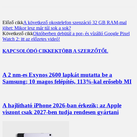
Előző cikk
A következő okostelefon szenzáció 32 GB RAM-mal
jöhet: Mikor lesz már túl sok a sok?
Következő cikk
Októberben debütál a por- és vízálló Google Pixel
Watch 2: itt az előzetes videó!
KAPCSOLÓDÓ CIKKEK
TÖBB A SZERZŐTŐL
A 2 nm-es Exynos 2600 lapkát mutatta be a
Samsung; 10 magos felépítés, 113%-kal erősebb MI
A hajlítható iPhone 2026-ban érkezik; az Apple
viszont csak 2027-ben tudja rendesen gyártani