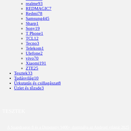
realme
93
REDMAGIC
7
Redmi
78
Samsung
445
Sharp
1
Sony
19
T Phone
1
TCL
12
Tecno
3
Telekom
1
Ulefone
2
vivo
70
Xiaomi
191
ZTE
25
Tesztek
33
Tudásvilág
10
Űrkutatás és csillagászat
8
Üzlet és tőzsde
3
TESZTEK
A Snapdragon 8 és a Dimensity 9400+ dominálja az Android világát 2025