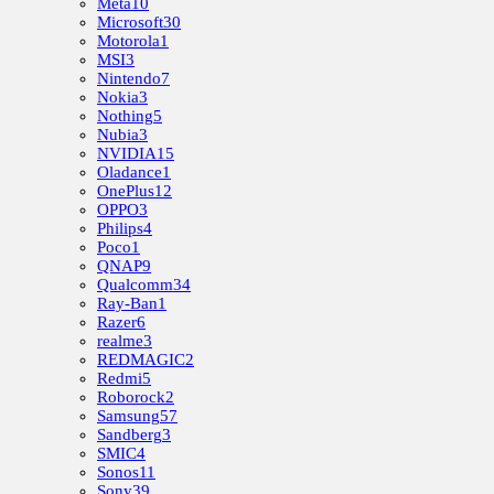
Meta
10
Microsoft
30
Motorola
1
MSI
3
Nintendo
7
Nokia
3
Nothing
5
Nubia
3
NVIDIA
15
Oladance
1
OnePlus
12
OPPO
3
Philips
4
Poco
1
QNAP
9
Qualcomm
34
Ray-Ban
1
Razer
6
realme
3
REDMAGIC
2
Redmi
5
Roborock
2
Samsung
57
Sandberg
3
SMIC
4
Sonos
11
Sony
39