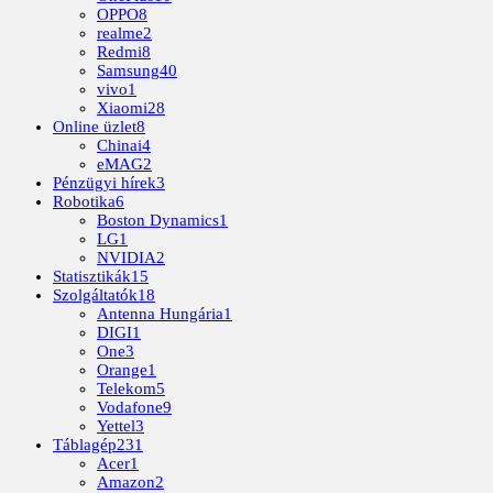
OPPO
8
realme
2
Redmi
8
Samsung
40
vivo
1
Xiaomi
28
Online üzlet
8
Chinai
4
eMAG
2
Pénzügyi hírek
3
Robotika
6
Boston Dynamics
1
LG
1
NVIDIA
2
Statisztikák
15
Szolgáltatók
18
Antenna Hungária
1
DIGI
1
One
3
Orange
1
Telekom
5
Vodafone
9
Yettel
3
Táblagép
231
Acer
1
Amazon
2