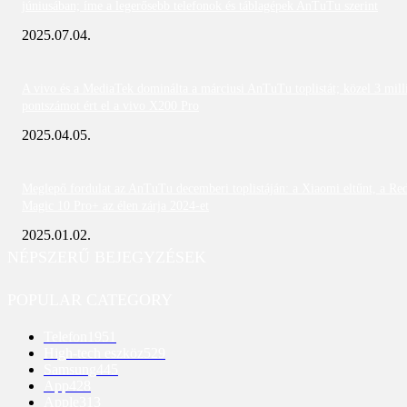
júniusában; íme a legerősebb telefonok és táblagépek AnTuTu szerint
2025.07.04.
A vivo és a MediaTek dominálta a márciusi AnTuTu toplistát; közel 3 mill
pontszámot ért el a vivo X200 Pro
2025.04.05.
Meglepő fordulat az AnTuTu decemberi toplistáján: a Xiaomi eltűnt, a Re
Magic 10 Pro+ az élen zárja 2024-et
2025.01.02.
NÉPSZERŰ BEJEGYZÉSEK
POPULAR CATEGORY
Telefon
1951
High-tech eszköz
529
Samsung
445
App
428
Apple
313