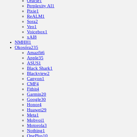
Oracle
1
Perplexity AI
1
Pixie
1
ReALM
1
Sora
2
Veo
1
Voicebox
1
xAI
8
NMHH
1
Okosóra
235
Amazfit
6
Apple
35
ASUS
1
Black Shark
1
Blackview
2
Canyon
1
CMF
4
Fitbit
4
Garmin
20
Google
30
Honor
4
Huawei
29
Meta
1
Mobvoi
1
Motorola
3
Nothing
1
OnePlus
10