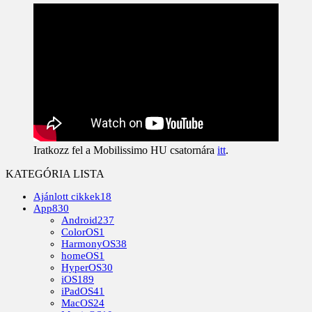
Iratkozz fel a Mobilissimo HU csatornára
itt
.
KATEGÓRIA LISTA
Ajánlott cikkek
18
App
830
Android
237
ColorOS
1
HarmonyOS
38
homeOS
1
HyperOS
30
iOS
189
iPadOS
41
MacOS
24