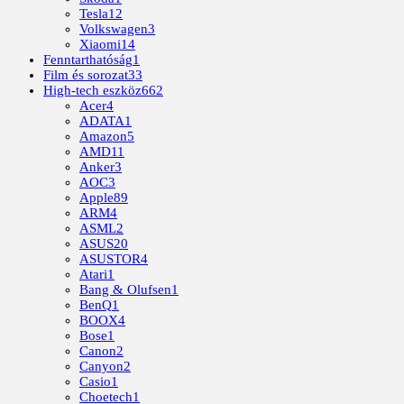
Tesla
12
Volkswagen
3
Xiaomi
14
Fenntarthatóság
1
Film és sorozat
33
High-tech eszköz
662
Acer
4
ADATA
1
Amazon
5
AMD
11
Anker
3
AOC
3
Apple
89
ARM
4
ASML
2
ASUS
20
ASUSTOR
4
Atari
1
Bang & Olufsen
1
BenQ
1
BOOX
4
Bose
1
Canon
2
Canyon
2
Casio
1
Choetech
1