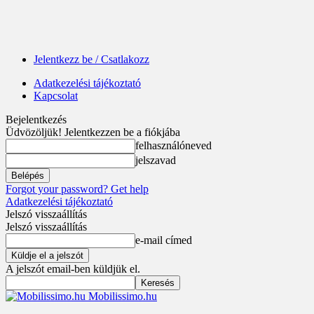
Jelentkezz be / Csatlakozz
Adatkezelési tájékoztató
Kapcsolat
Bejelentkezés
Üdvözöljük! Jelentkezzen be a fiókjába
felhasználóneved
jelszavad
Forgot your password? Get help
Adatkezelési tájékoztató
Jelszó visszaállítás
Jelszó visszaállítás
e-mail címed
A jelszót email-ben küldjük el.
Mobilissimo.hu