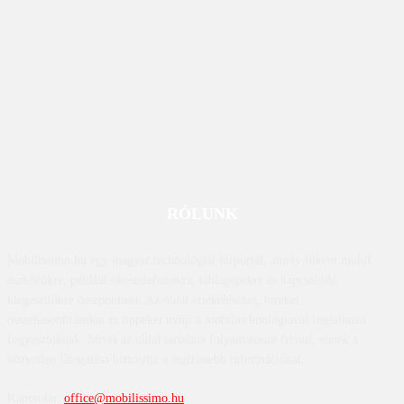
RÓLUNK
Mobilissimo.hu egy magyar technológiai hírportál, amely főként mobil
eszközökre, például okostelefonokra, táblagépekre és kapcsolódó
kiegészítőkre összpontosít. Az oldal értékeléseket, híreket,
összehasonlításokat és tippeket nyújt a mobiltechnológiával foglalkozó
fogyasztóknak. Mivel az oldal tartalma folyamatosan frissül, ennek a
közvetlen látogatása biztosítja a legfrissebb információkat.
Kapcsolat:
office@mobilissimo.hu