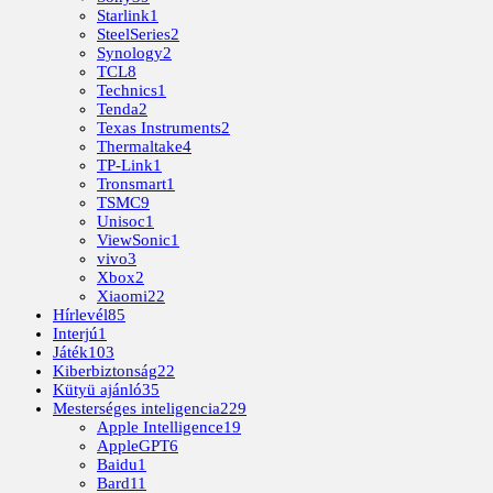
Starlink
1
SteelSeries
2
Synology
2
TCL
8
Technics
1
Tenda
2
Texas Instruments
2
Thermaltake
4
TP-Link
1
Tronsmart
1
TSMC
9
Unisoc
1
ViewSonic
1
vivo
3
Xbox
2
Xiaomi
22
Hírlevél
85
Interjú
1
Játék
103
Kiberbiztonság
22
Kütyü ajánló
35
Mesterséges inteligencia
229
Apple Intelligence
19
AppleGPT
6
Baidu
1
Bard
11