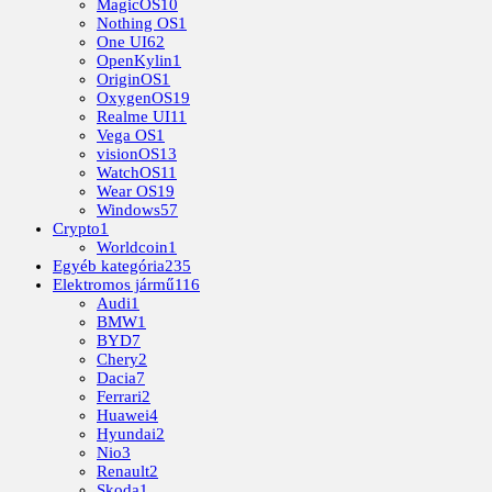
MagicOS
10
Nothing OS
1
One UI
62
OpenKylin
1
OriginOS
1
OxygenOS
19
Realme UI
11
Vega OS
1
visionOS
13
WatchOS
11
Wear OS
19
Windows
57
Crypto
1
Worldcoin
1
Egyéb kategória
235
Elektromos jármű
116
Audi
1
BMW
1
BYD
7
Chery
2
Dacia
7
Ferrari
2
Huawei
4
Hyundai
2
Nio
3
Renault
2
Skoda
1