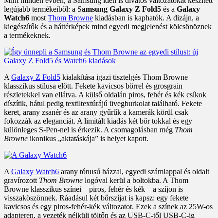
Mint minden évben, a Samsung idén is divatos változatokat készített
legújabb termékeiből: a S
amsung Galaxy Z Fold5
és a
Galaxy
Watch6
most
Thom Browne
kiadásban is kaphatók. A dizájn, a
kiegészítők és a háttérképek mind egyedi megjelenést kölcsönöznek
a termékeknek.
A
Galaxy Z Fold5
kialakítása igazi tisztelgés Thom Browne
klasszikus stílusa előtt. Fekete kavicsos bőrrel és grosgrain
részletekkel van ellátva. A külső oldalán piros, fehér és kék csíkok
díszítik, hátul pedig textiltextúrájú üvegburkolat található. Fekete
keret, arany zsanér és az arany gyűrűk a kamerák körül csak
fokozzák az eleganciát. A limitált kiadás két bőr tokkal és egy
különleges S-Pen-nel is érkezik. A csomagolásban még
Thom
Browne
ikonikus „aktatáskája” is helyet kapott.
A
Galaxy Watch6
arany tónusú házzal, egyedi számlappal és oldalt
gravírozott
Thom Browne
logóval kerül a boltokba. A Thom
Browne klasszikus színei – piros, fehér és kék – a szíjon is
visszaköszönnek. Ráadásul két bőrszíjat is kapsz: egy fekete
kavicsos és egy piros-fehér-kék változatot. Ezek a színek az 25W-os
adapteren, a vezeték nélküli töltőn és az USB-C-től USB-C-ig