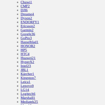
Chuwi
1
CMF
2
DJI
6
Dreame
4
Dyson
2
ENDORFY
1
Ericsson
2
Garmin
2
Google
36
GoPro
3
Hasselblad
1
HONOR
2
HP
5
HTC
4
Huawei
21
HyperX
2
Intel
23
JBL
1
Kärcher
1
Kingston
7
Leica
1
Lenovo
9
LG
14
Logitech
6
Marshall
1
Mediatek
25