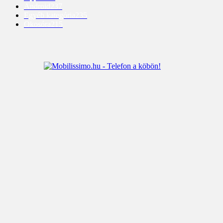
Android
237
Egyéb kategória
235
Okosóra
215