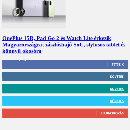
OnePlus 15R, Pad Go 2 és Watch Lite érkezik
Magyarországra; zászlóshajó SoC, stylusos tablet és
könnyű okosóra
3,452
Rajongók
TETSZIK
412
Követő
KÖVETÉS
59
Követő
KÖVETÉS
101
Követő
KÖVETÉS
2,589
Feliratkozó
FELIRATKOZÁS