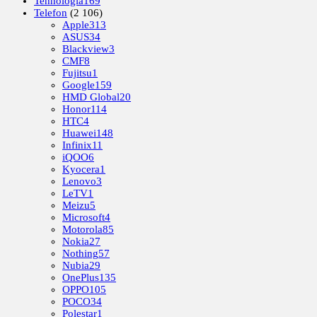
Tehnológia
169
Telefon
(2 106)
Apple
313
ASUS
34
Blackview
3
CMF
8
Fujitsu
1
Google
159
HMD Global
20
Honor
114
HTC
4
Huawei
148
Infinix
11
iQOO
6
Kyocera
1
Lenovo
3
LeTV
1
Meizu
5
Microsoft
4
Motorola
85
Nokia
27
Nothing
57
Nubia
29
OnePlus
135
OPPO
105
POCO
34
Polestar
1