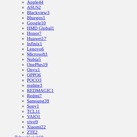
Apple
44
ASUS
2
Blackview
3
Bluegen
1
Google
10
HMD Global
1
Honor
7
Huawei
17
Infinix
1
Lenovo
6
Microsoft
1
Nubia
5
OnePlus
19
Onyx
1
OPPO
6
POCO
3
realme
3
REDMAGIC
1
Redmi
7
Samsung
39
Sony
1
TCL
11
VAIO
1
vivo
9
Xiaomi
22
ZTE
2