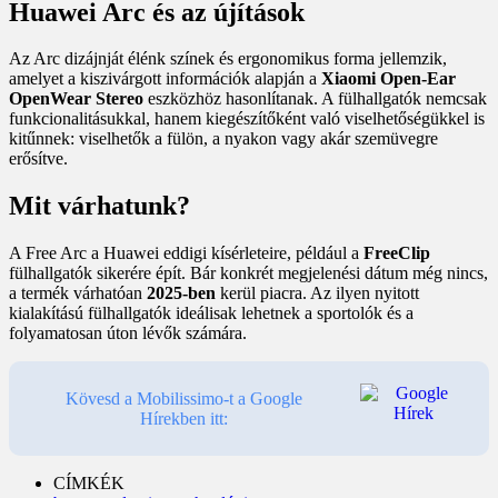
Huawei Arc és az újítások
Az Arc dizájnját élénk színek és ergonomikus forma jellemzik,
amelyet a kiszivárgott információk alapján a
Xiaomi Open-Ear
OpenWear Stereo
eszközhöz hasonlítanak. A fülhallgatók nemcsak
funkcionalitásukkal, hanem kiegészítőként való viselhetőségükkel is
kitűnnek: viselhetők a fülön, a nyakon vagy akár szemüvegre
erősítve.
Mit várhatunk?
A Free Arc a Huawei eddigi kísérleteire, például a
FreeClip
fülhallgatók sikerére épít. Bár konkrét megjelenési dátum még nincs,
a termék várhatóan
2025-ben
kerül piacra. Az ilyen nyitott
kialakítású fülhallgatók ideálisak lehetnek a sportolók és a
folyamatosan úton lévők számára.
Kövesd a Mobilissimo-t a Google
Hírekben itt:
CÍMKÉK