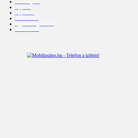
Samsung
445
App
428
Apple
313
Android
237
Egyéb kategória
235
Okosóra
215