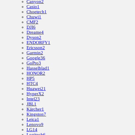
Canyon
2
Casio
1
Choetech
1
Chuwi
1
CMF
2
DJI
6
Dreame
4
Dyson
2
ENDORFY
1
Ericsson
2
Garmin
2
Google
36
GoPro
3
Hasselblad
1
HONOR
2
HP
5
HTC
4
Huawei
21
HyperX
2
Intel
23
JBL
1
Kärcher
1
Kingston
7
Leica
1
Lenovo
9
LG
14
Logitech
6