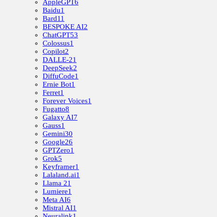
AppleGPT
6
Baidu
1
Bard
11
BESPOKE AI
2
ChatGPT
53
Colossus
1
Copilot
2
DALLE-2
1
DeepSeek
2
DiffuCode
1
Ernie Bot
1
Ferret
1
Forever Voices
1
Fugatto
8
Galaxy AI
7
Gauss
1
Gemini
30
Google
26
GPTZero
1
Grok
5
Keyframer
1
Lalaland.ai
1
Llama 2
1
Lumiere
1
Meta AI
6
Mistral AI
1
Neuralink
1