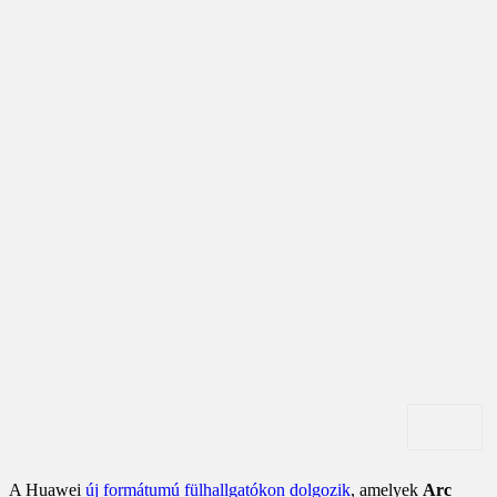
A Huawei
új formátumú fülhallgatókon dolgozik
, amelyek
Arc