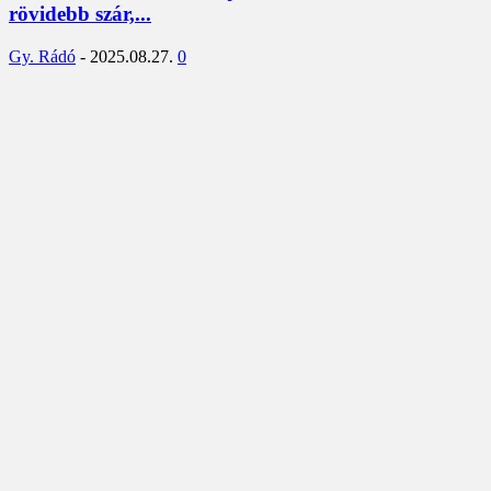
rövidebb szár,...
Gy. Rádó
-
2025.08.27.
0