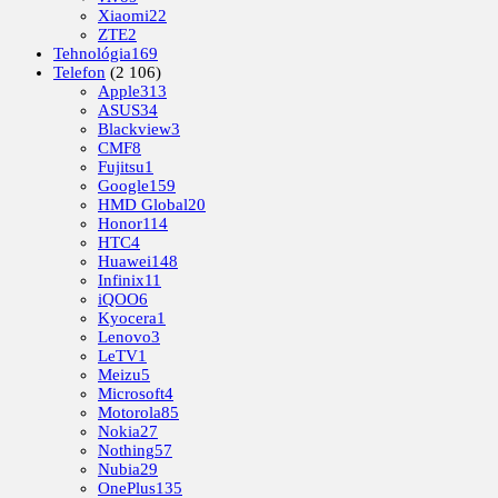
Xiaomi
22
ZTE
2
Tehnológia
169
Telefon
(2 106)
Apple
313
ASUS
34
Blackview
3
CMF
8
Fujitsu
1
Google
159
HMD Global
20
Honor
114
HTC
4
Huawei
148
Infinix
11
iQOO
6
Kyocera
1
Lenovo
3
LeTV
1
Meizu
5
Microsoft
4
Motorola
85
Nokia
27
Nothing
57
Nubia
29
OnePlus
135