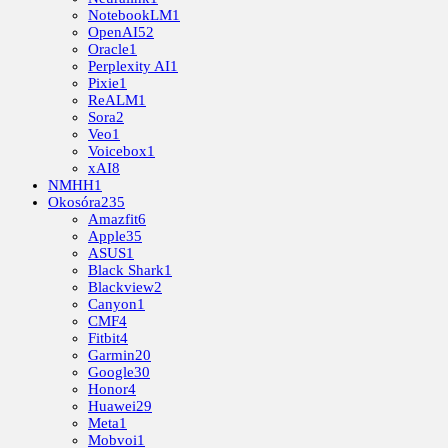
NotebookLM
1
OpenAI
52
Oracle
1
Perplexity AI
1
Pixie
1
ReALM
1
Sora
2
Veo
1
Voicebox
1
xAI
8
NMHH
1
Okosóra
235
Amazfit
6
Apple
35
ASUS
1
Black Shark
1
Blackview
2
Canyon
1
CMF
4
Fitbit
4
Garmin
20
Google
30
Honor
4
Huawei
29
Meta
1
Mobvoi
1