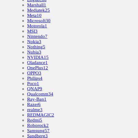
Marshall
1
Mediatek
25
Meta
10
Microsoft
30
Motorola
1
MSI
3
Nintendo
7
Nokia
3
Nothing
5
Nubia
3
NVIDIA
15
Oladance
1
OnePlus
12
OPPO
3
Philips
4
Poco
1
QNAP
9
Qualcomm
34
Ray-Ban
1
Razer
6
realme
3
REDMAGIC
2
Redmi
5
Roborock
2
Samsung
57
Sandberg
3