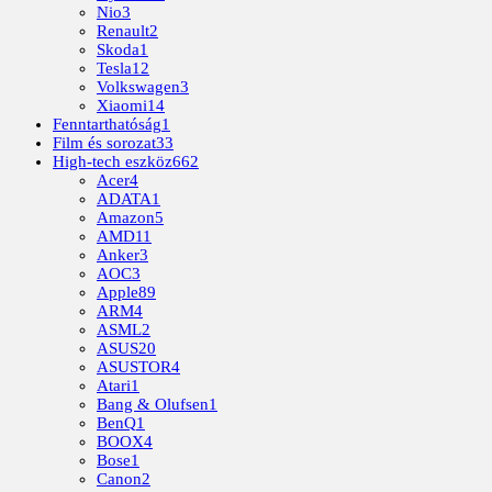
Nio
3
Renault
2
Skoda
1
Tesla
12
Volkswagen
3
Xiaomi
14
Fenntarthatóság
1
Film és sorozat
33
High-tech eszköz
662
Acer
4
ADATA
1
Amazon
5
AMD
11
Anker
3
AOC
3
Apple
89
ARM
4
ASML
2
ASUS
20
ASUSTOR
4
Atari
1
Bang & Olufsen
1
BenQ
1
BOOX
4
Bose
1
Canon
2