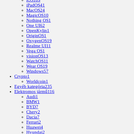
iOS
189
iPadOS
41
MacOS
24
MagicOS
10
Nothing OS
1
One UI
62
OpenKylin
1
OriginOS
1
OxygenOS
19
Realme UI
11
Vega OS
1
visionOS
13
WatchOS
11
Wear OS
19
Windows
57
Crypto
1
Worldcoin
1
Egyéb kategória
235
Elektromos jármű
116
Audi
1
BMW
1
BYD
7
Chery
2
Dacia
7
Ferrari
2
Huawei
4
Hyundai
2