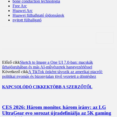
bone conduction technológia
Free Arc
Huawei Arc
Huawei fülhallgató újdonságok
nyitott fülhallgató
Előző cikk
Sketch to Image a One UI 7.0-ban: macskák
űrhajósruhában és más AI-művészetek hangvezérléssel
Következő cikk
A TikTok önként távozik az amerikai piacról:
politikai nyomás és bizonytalan jövő vezetett a döntéshez
KAPCSOLÓDÓ CIKKEK
TÖBB A SZERZŐTŐL
CES 2026: Három monitor, három irány: az LG
UltraGear evo sorozat újradefiniálja az 5K gaming