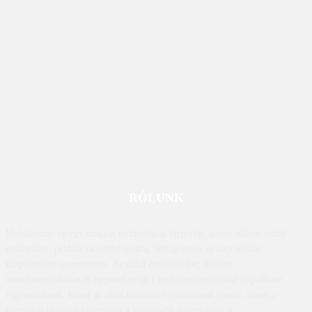
RÓLUNK
Mobilissimo.hu egy magyar technológiai hírportál, amely főként mobil
eszközökre, például okostelefonokra, táblagépekre és kapcsolódó
kiegészítőkre összpontosít. Az oldal értékeléseket, híreket,
összehasonlításokat és tippeket nyújt a mobiltechnológiával foglalkozó
fogyasztóknak. Mivel az oldal tartalma folyamatosan frissül, ennek a
közvetlen látogatása biztosítja a legfrissebb információkat.