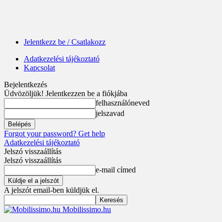
Jelentkezz be / Csatlakozz
Adatkezelési tájékoztató
Kapcsolat
Bejelentkezés
Üdvözöljük! Jelentkezzen be a fiókjába
felhasználóneved
jelszavad
Forgot your password? Get help
Adatkezelési tájékoztató
Jelszó visszaállítás
Jelszó visszaállítás
e-mail címed
A jelszót email-ben küldjük el.
Mobilissimo.hu