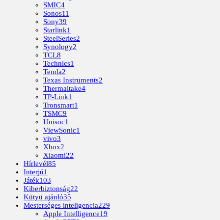
SMIC
4
Sonos
11
Sony
39
Starlink
1
SteelSeries
2
Synology
2
TCL
8
Technics
1
Tenda
2
Texas Instruments
2
Thermaltake
4
TP-Link
1
Tronsmart
1
TSMC
9
Unisoc
1
ViewSonic
1
vivo
3
Xbox
2
Xiaomi
22
Hírlevél
85
Interjú
1
Játék
103
Kiberbiztonság
22
Kütyü ajánló
35
Mesterséges inteligencia
229
Apple Intelligence
19