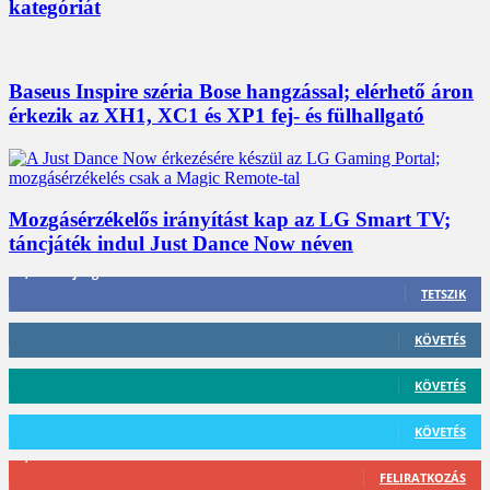
kategóriát
Baseus Inspire széria Bose hangzással; elérhető áron
érkezik az XH1, XC1 és XP1 fej- és fülhallgató
Mozgásérzékelős irányítást kap az LG Smart TV;
táncjáték indul Just Dance Now néven
3,452
Rajongók
TETSZIK
412
Követő
KÖVETÉS
59
Követő
KÖVETÉS
101
Követő
KÖVETÉS
2,589
Feliratkozó
FELIRATKOZÁS