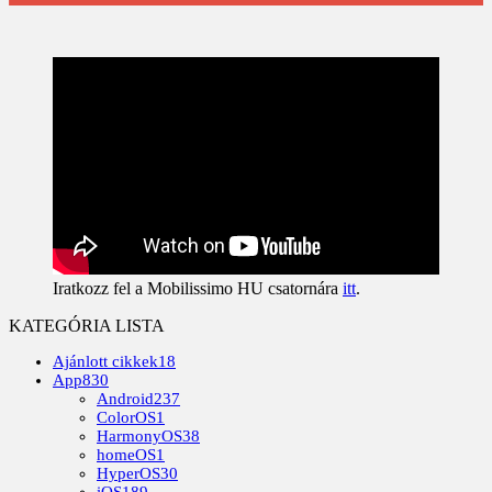
Iratkozz fel a Mobilissimo HU csatornára
itt
.
KATEGÓRIA LISTA
Ajánlott cikkek
18
App
830
Android
237
ColorOS
1
HarmonyOS
38
homeOS
1
HyperOS
30