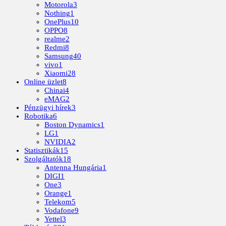
Motorola
3
Nothing
1
OnePlus
10
OPPO
8
realme
2
Redmi
8
Samsung
40
vivo
1
Xiaomi
28
Online üzlet
8
Chinai
4
eMAG
2
Pénzügyi hírek
3
Robotika
6
Boston Dynamics
1
LG
1
NVIDIA
2
Statisztikák
15
Szolgáltatók
18
Antenna Hungária
1
DIGI
1
One
3
Orange
1
Telekom
5
Vodafone
9
Yettel
3