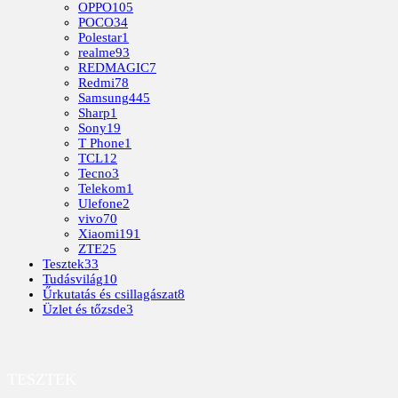
OPPO
105
POCO
34
Polestar
1
realme
93
REDMAGIC
7
Redmi
78
Samsung
445
Sharp
1
Sony
19
T Phone
1
TCL
12
Tecno
3
Telekom
1
Ulefone
2
vivo
70
Xiaomi
191
ZTE
25
Tesztek
33
Tudásvilág
10
Űrkutatás és csillagászat
8
Üzlet és tőzsde
3
TESZTEK