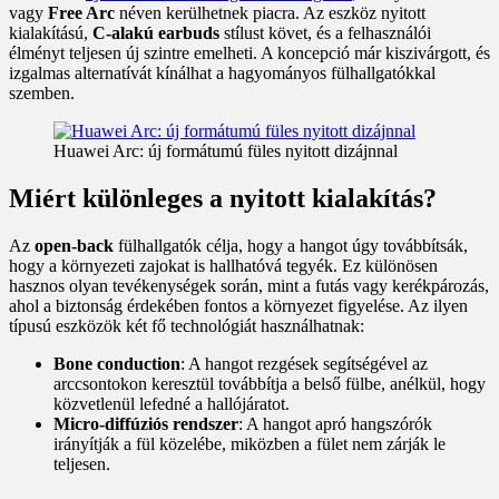
vagy
Free Arc
néven kerülhetnek piacra. Az eszköz nyitott
kialakítású,
C-alakú earbuds
stílust követ, és a felhasználói
élményt teljesen új szintre emelheti. A koncepció már kiszivárgott, és
izgalmas alternatívát kínálhat a hagyományos fülhallgatókkal
szemben.
Huawei Arc: új formátumú füles nyitott dizájnnal
Miért különleges a nyitott kialakítás?
Az
open-back
fülhallgatók célja, hogy a hangot úgy továbbítsák,
hogy a környezeti zajokat is hallhatóvá tegyék. Ez különösen
hasznos olyan tevékenységek során, mint a futás vagy kerékpározás,
ahol a biztonság érdekében fontos a környezet figyelése. Az ilyen
típusú eszközök két fő technológiát használhatnak:
Bone conduction
: A hangot rezgések segítségével az
arccsontokon keresztül továbbítja a belső fülbe, anélkül, hogy
közvetlenül lefedné a hallójáratot.
Micro-diffúziós rendszer
: A hangot apró hangszórók
irányítják a fül közelébe, miközben a fület nem zárják le
teljesen.