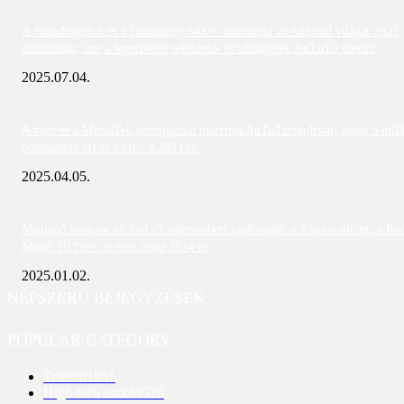
A Snapdragon 8 és a Dimensity 9400+ dominálja az Android világát 2025
júniusában; íme a legerősebb telefonok és táblagépek AnTuTu szerint
2025.07.04.
A vivo és a MediaTek dominálta a márciusi AnTuTu toplistát; közel 3 mill
pontszámot ért el a vivo X200 Pro
2025.04.05.
Meglepő fordulat az AnTuTu decemberi toplistáján: a Xiaomi eltűnt, a Re
Magic 10 Pro+ az élen zárja 2024-et
2025.01.02.
NÉPSZERŰ BEJEGYZÉSEK
POPULAR CATEGORY
Telefon
1951
High-tech eszköz
529