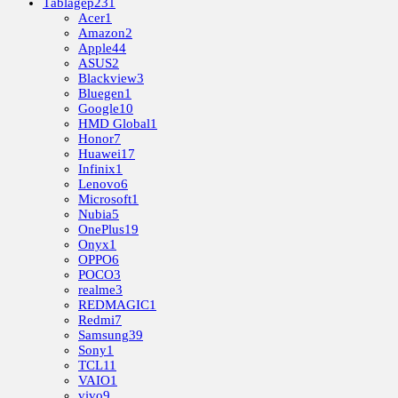
Táblagép
231
Acer
1
Amazon
2
Apple
44
ASUS
2
Blackview
3
Bluegen
1
Google
10
HMD Global
1
Honor
7
Huawei
17
Infinix
1
Lenovo
6
Microsoft
1
Nubia
5
OnePlus
19
Onyx
1
OPPO
6
POCO
3
realme
3
REDMAGIC
1
Redmi
7
Samsung
39
Sony
1
TCL
11
VAIO
1
vivo
9