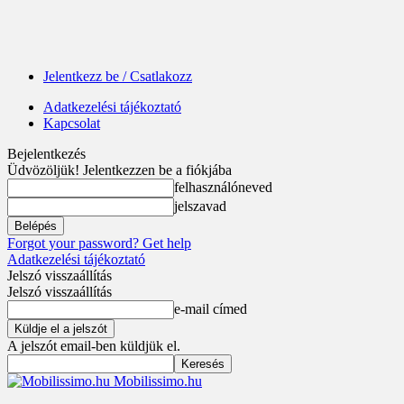
Jelentkezz be / Csatlakozz
Adatkezelési tájékoztató
Kapcsolat
Bejelentkezés
Üdvözöljük! Jelentkezzen be a fiókjába
felhasználóneved
jelszavad
Forgot your password? Get help
Adatkezelési tájékoztató
Jelszó visszaállítás
Jelszó visszaállítás
e-mail címed
A jelszót email-ben küldjük el.
Mobilissimo.hu