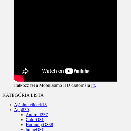
Iratkozz fel a Mobilissimo HU csatornára
itt
.
KATEGÓRIA LISTA
Ajánlott cikkek
18
App
830
Android
237
ColorOS
1
HarmonyOS
38
homeOS
1