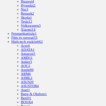
Huawei
4
Hyundai
2
Nio
3
Renault
2
Skoda
1
Tesla
12
Volkswagen
3
Xiaomi
14
Fenntarthatóság
1
Film és sorozat
33
High-tech eszköz
662
Acer
4
ADATA
1
Amazon
5
AMD
11
Anker
3
AOC
3
Apple
89
ARM
4
ASML
2
ASUS
20
ASUSTOR
4
Atari
1
Bang & Olufsen
1
BenQ
1
BOOX
4