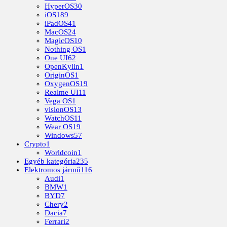
HyperOS
30
iOS
189
iPadOS
41
MacOS
24
MagicOS
10
Nothing OS
1
One UI
62
OpenKylin
1
OriginOS
1
OxygenOS
19
Realme UI
11
Vega OS
1
visionOS
13
WatchOS
11
Wear OS
19
Windows
57
Crypto
1
Worldcoin
1
Egyéb kategória
235
Elektromos jármű
116
Audi
1
BMW
1
BYD
7
Chery
2
Dacia
7
Ferrari
2