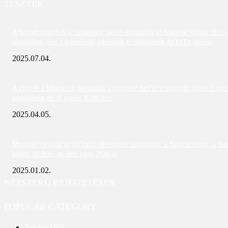
TESZTEK
A Snapdragon 8 és a Dimensity 9400+ dominálja az Android világát 2025
júniusában; íme a legerősebb telefonok és táblagépek AnTuTu szerint
2025.07.04.
A vivo és a MediaTek dominálta a márciusi AnTuTu toplistát; közel 3 mill
pontszámot ért el a vivo X200 Pro
2025.04.05.
Meglepő fordulat az AnTuTu decemberi toplistáján: a Xiaomi eltűnt, a Re
Magic 10 Pro+ az élen zárja 2024-et
2025.01.02.
NÉPSZERŰ BEJEGYZÉSEK
POPULAR CATEGORY
Telefon
1951