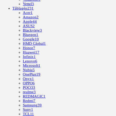
Yettel
3
Táblagép
231
Acer
1
Amazon
2
Apple
44
ASUS
2
Blackview
3
Bluegen
1
Google
10
HMD Global
1
Honor
7
Huawei
17
Infinix
1
Lenovo
6
Microsoft
1
Nubia
5
OnePlus
19
Onyx
1
OPPO
6
POCO
3
realme
3
REDMAGIC
1
Redmi
7
Samsung
39
Sony
1
TCL
11