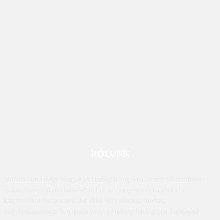
RÓLUNK
Mobilissimo.hu egy magyar technológiai hírportál, amely főként mobil
eszközökre, például okostelefonokra, táblagépekre és kapcsolódó
kiegészítőkre összpontosít. Az oldal értékeléseket, híreket,
összehasonlításokat és tippeket nyújt a mobiltechnológiával foglalkozó