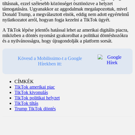
tiltásnak, ezzel szélesebb közönséget ösztönözve a helyzet
támogatására. Ugyanakkor az aggodalmak megalapozottak, mivel
Donald Trump, a megválasztott elnök, eddig nem adott egyértelmű
nyilatkozatot arról, hogyan fogja kezelni a TikTok ügyét.
A TikTok lépése jelentős hatással lehet az amerikai digitális piacra,
miközben a döntés nyomást gyakorolhat a politikai döntéshozókra
és a nyilvánosságra, hogy újragondolják a platform sorsát.
Kövesd a Mobilissimo-t a Google
Hírekben itt:
CÍMKÉK
TikTok amerikai piac
TikTok kivonulás
TikTok politikai helyzet
TikTok tiltás
Trump TikTok döntés