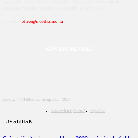
fogyasztóknak. Mivel az oldal tartalma folyamatosan frissül, ennek a
közvetlen látogatása biztosítja a legfrissebb információkat.
Kapcsolat:
office@mobilissimo.hu
KÖVESS MINKET
Copyright © Mobilissimo Group 2006 - 2026
Adatkezelési tájékoztató
Kapcsolat
TOVÁBBIAK