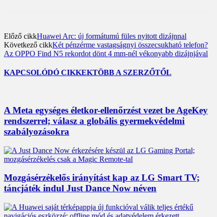
Előző cikk
Huawei Arc: új formátumú füles nyitott dizájnnal
Következő cikk
Két pénzérme vastagságnyi összecsukható telefon?
Az OPPO Find N5 rekordot dönt 4 mm-nél vékonyabb dizájnjával
KAPCSOLÓDÓ CIKKEK
TÖBB A SZERZŐTŐL
A Meta egységes életkor-ellenőrzést vezet be AgeKey
rendszerrel; válasz a globális gyermekvédelmi
szabályozásokra
Mozgásérzékelős irányítást kap az LG Smart TV;
táncjáték indul Just Dance Now néven