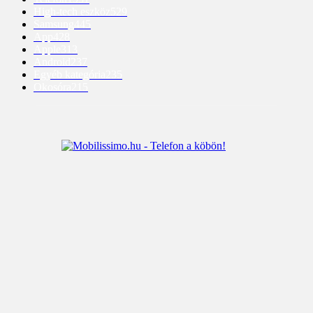
High-tech eszköz
529
Samsung
445
App
428
Apple
313
Android
237
Egyéb kategória
235
Okosóra
215