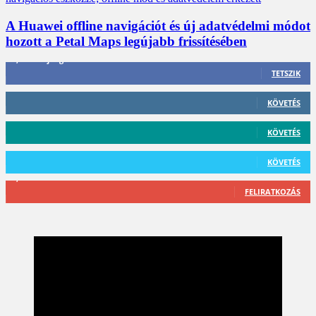
A Huawei offline navigációt és új adatvédelmi módot
hozott a Petal Maps legújabb frissítésében
3,452
Rajongók
TETSZIK
412
Követő
KÖVETÉS
59
Követő
KÖVETÉS
101
Követő
KÖVETÉS
2,589
Feliratkozó
FELIRATKOZÁS