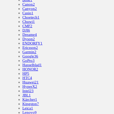
Bose
1
Canon
2
Canyon
2
Casio
1
Choetech
1
Chuwi
1
CMF
2
DJI
6
Dreame
4
Dyson
2
ENDORFY
1
Ericsson
2
Garmin
2
Google
36
GoPro
3
Hasselblad
1
HONOR
2
HP
5
HTC
4
Huawei
21
HyperX
2
Intel
23
JBL
1
Kärcher
1
Kingston
7
Leica
1
Lenovo
9