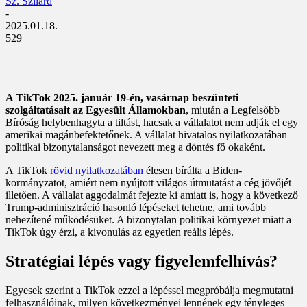
Sz. Szilárd
-
2025.01.18.
529
A TikTok 2025. január 19-én, vasárnap beszünteti
szolgáltatásait az Egyesült Államokban
, miután a Legfelsőbb
Bíróság helybenhagyta a tiltást, hacsak a vállalatot nem adják el egy
amerikai magánbefektetőnek. A vállalat hivatalos nyilatkozatában
politikai bizonytalanságot nevezett meg a döntés fő okaként.
A TikTok
rövid nyilatkozatában
élesen bírálta a Biden-
kormányzatot, amiért nem nyújtott világos útmutatást a cég jövőjét
illetően. A vállalat aggodalmát fejezte ki amiatt is, hogy a következő
Trump-adminisztráció hasonló lépéseket tehetne, ami tovább
nehezítené működésüket. A bizonytalan politikai környezet miatt a
TikTok úgy érzi, a kivonulás az egyetlen reális lépés.
Stratégiai lépés vagy figyelemfelhívás?
Egyesek szerint a TikTok ezzel a lépéssel megpróbálja megmutatni
felhasználóinak, milyen következményei lennének egy tényleges