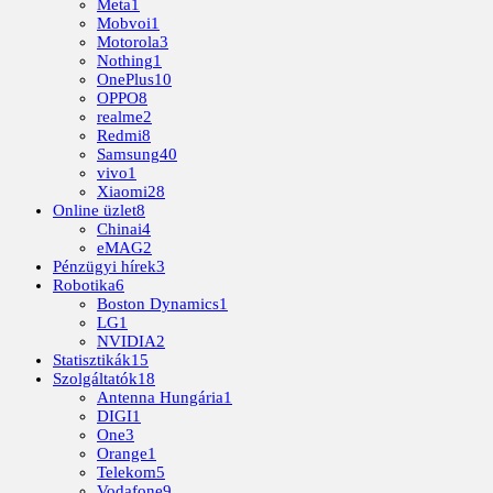
Meta
1
Mobvoi
1
Motorola
3
Nothing
1
OnePlus
10
OPPO
8
realme
2
Redmi
8
Samsung
40
vivo
1
Xiaomi
28
Online üzlet
8
Chinai
4
eMAG
2
Pénzügyi hírek
3
Robotika
6
Boston Dynamics
1
LG
1
NVIDIA
2
Statisztikák
15
Szolgáltatók
18
Antenna Hungária
1
DIGI
1
One
3
Orange
1
Telekom
5
Vodafone
9