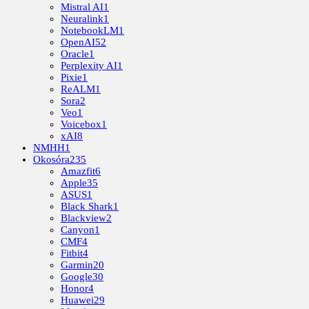
Mistral AI
1
Neuralink
1
NotebookLM
1
OpenAI
52
Oracle
1
Perplexity AI
1
Pixie
1
ReALM
1
Sora
2
Veo
1
Voicebox
1
xAI
8
NMHH
1
Okosóra
235
Amazfit
6
Apple
35
ASUS
1
Black Shark
1
Blackview
2
Canyon
1
CMF
4
Fitbit
4
Garmin
20
Google
30
Honor
4
Huawei
29