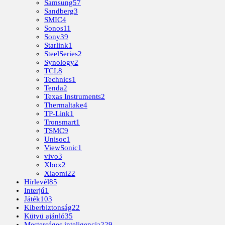
Samsung
57
Sandberg
3
SMIC
4
Sonos
11
Sony
39
Starlink
1
SteelSeries
2
Synology
2
TCL
8
Technics
1
Tenda
2
Texas Instruments
2
Thermaltake
4
TP-Link
1
Tronsmart
1
TSMC
9
Unisoc
1
ViewSonic
1
vivo
3
Xbox
2
Xiaomi
22
Hírlevél
85
Interjú
1
Játék
103
Kiberbiztonság
22
Kütyü ajánló
35
Mesterséges inteligencia
229