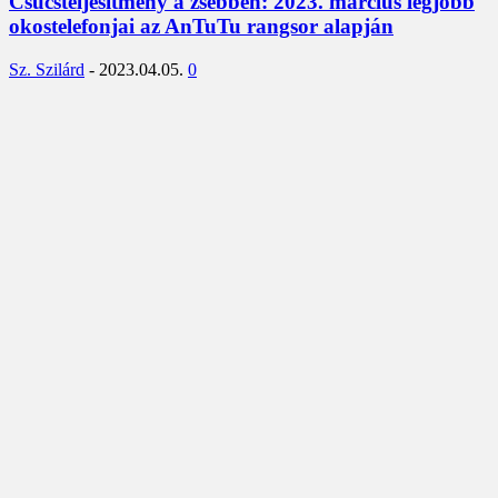
Csúcsteljesítmény a zsebben: 2023. március legjobb
okostelefonjai az AnTuTu rangsor alapján
Sz. Szilárd
-
2023.04.05.
0