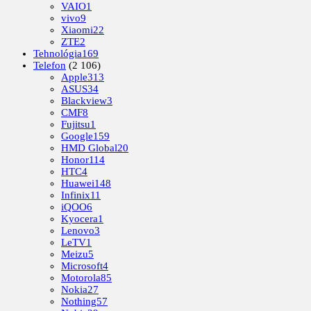
VAIO
1
vivo
9
Xiaomi
22
ZTE
2
Tehnológia
169
Telefon
(2 106)
Apple
313
ASUS
34
Blackview
3
CMF
8
Fujitsu
1
Google
159
HMD Global
20
Honor
114
HTC
4
Huawei
148
Infinix
11
iQOO
6
Kyocera
1
Lenovo
3
LeTV
1
Meizu
5
Microsoft
4
Motorola
85
Nokia
27
Nothing
57