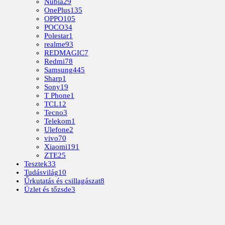
Nubia
29
OnePlus
135
OPPO
105
POCO
34
Polestar
1
realme
93
REDMAGIC
7
Redmi
78
Samsung
445
Sharp
1
Sony
19
T Phone
1
TCL
12
Tecno
3
Telekom
1
Ulefone
2
vivo
70
Xiaomi
191
ZTE
25
Tesztek
33
Tudásvilág
10
Űrkutatás és csillagászat
8
Üzlet és tőzsde
3