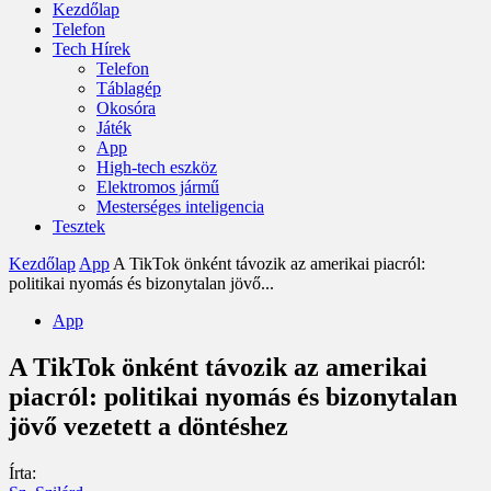
Kezdőlap
Telefon
Tech Hírek
Telefon
Táblagép
Okosóra
Játék
App
High-tech eszköz
Elektromos jármű
Mesterséges inteligencia
Tesztek
Kezdőlap
App
A TikTok önként távozik az amerikai piacról:
politikai nyomás és bizonytalan jövő...
App
A TikTok önként távozik az amerikai
piacról: politikai nyomás és bizonytalan
jövő vezetett a döntéshez
Írta: