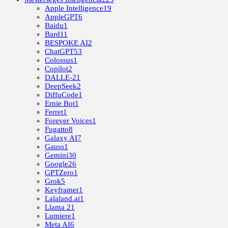
Apple Intelligence
19
AppleGPT
6
Baidu
1
Bard
11
BESPOKE AI
2
ChatGPT
53
Colossus
1
Copilot
2
DALLE-2
1
DeepSeek
2
DiffuCode
1
Ernie Bot
1
Ferret
1
Forever Voices
1
Fugatto
8
Galaxy AI
7
Gauss
1
Gemini
30
Google
26
GPTZero
1
Grok
5
Keyframer
1
Lalaland.ai
1
Llama 2
1
Lumiere
1
Meta AI
6