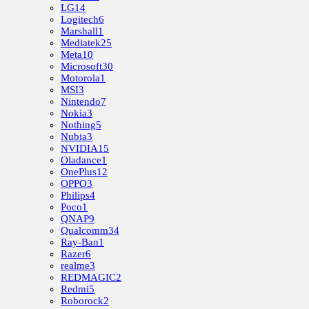
LG
14
Logitech
6
Marshall
1
Mediatek
25
Meta
10
Microsoft
30
Motorola
1
MSI
3
Nintendo
7
Nokia
3
Nothing
5
Nubia
3
NVIDIA
15
Oladance
1
OnePlus
12
OPPO
3
Philips
4
Poco
1
QNAP
9
Qualcomm
34
Ray-Ban
1
Razer
6
realme
3
REDMAGIC
2
Redmi
5
Roborock
2