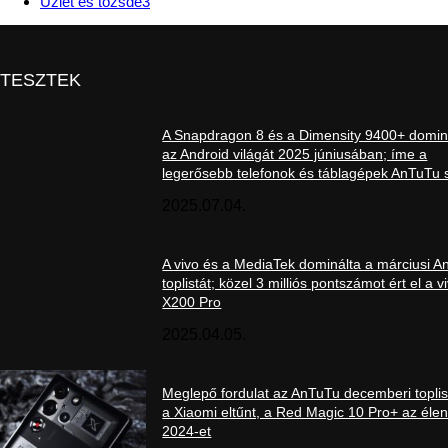
Üzlet és tőzsde
3
TESZTEK
A Snapdragon 8 és a Dimensity 9400+ domin
az Android világát 2025 júniusában; íme a
legerősebb telefonok és táblagépek AnTuTu s
2025.07.04.
A vivo és a MediaTek dominálta a márciusi 
toplistát; közel 3 milliós pontszámot ért el a v
X200 Pro
2025.04.05.
Meglepő fordulat az AnTuTu decemberi toplis
a Xiaomi eltűnt, a Red Magic 10 Pro+ az élen
2024-et