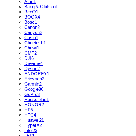
Atari
1
Bang & Olufsen
1
BenQ
1
BOOX
4
Bose
1
Canon
2
Canyon
2
Casio
1
Choetech
1
Chuwi
1
CMF
2
DJI
6
Dreame
4
Dyson
2
ENDORFY
1
Ericsson
2
Garmin
2
Google
36
GoPro
3
Hasselblad
1
HONOR
2
HP
5
HTC
4
Huawei
21
HyperX
2
Intel
23
JBL
1