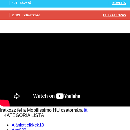
101
Követő
KÖVETÉS
2,589
Feliratkozó
FELIRATKOZÁS
Iratkozz fel a Mobilissimo HU csatornára
itt
.
KATEGÓRIA LISTA
Ajánlott cikkek
18
App
830