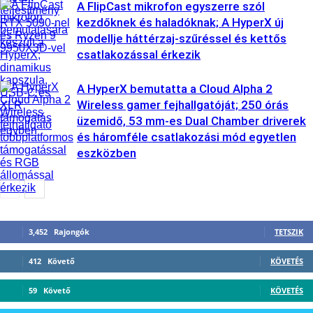
A FlipCast mikrofon egyszerre szól
kezdőknek és haladóknak; A HyperX új
modellje háttérzaj-szűréssel és kettős
csatlakozással érkezik
A HyperX bemutatta a Cloud Alpha 2
Wireless gamer fejhallgatóját; 250 órás
üzemidő, 53 mm-es Dual Chamber driverek
és háromféle csatlakozási mód egyetlen
eszközben
3,452
Rajongók
TETSZIK
412
Követő
KÖVETÉS
59
Követő
KÖVETÉS