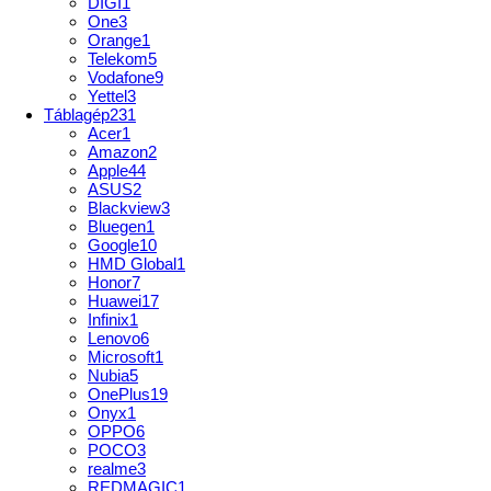
DIGI
1
One
3
Orange
1
Telekom
5
Vodafone
9
Yettel
3
Táblagép
231
Acer
1
Amazon
2
Apple
44
ASUS
2
Blackview
3
Bluegen
1
Google
10
HMD Global
1
Honor
7
Huawei
17
Infinix
1
Lenovo
6
Microsoft
1
Nubia
5
OnePlus
19
Onyx
1
OPPO
6
POCO
3
realme
3
REDMAGIC
1