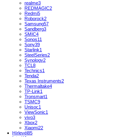
realme
3
REDMAGIC
2
Redmi
5
Roborock
2
Samsung
57
Sandberg
3
SMIC
4
Sonos
11
Sony
39
Starlink
1
SteelSeries
2
Synology
2
TCL
8
Technics
1
Tenda
2
Texas Instruments
2
Thermaltake
4
TP-Link
1
Tronsmart
1
TSMC
9
Unisoc
1
ViewSonic
1
vivo
3
Xbox
2
Xiaomi
22
Hírlevél
85