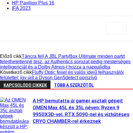
HP Pavilion Plus 16
IFA 2023
Előző cikk
Táncra fel! A JBL PartyBox Ultimate minden partit
felejthetetlenné tesz, az Authentics sorozat pedig mesterséges
intelligenciát és a Dolby Atmos-t hozza a nappalidba
Következő cikk
Fluffy Optic fejjel és valós idejű felhasználói
felülettel: így újít a Dyson Gen5detect porszívó
KAPCSOLÓDÓ CIKKEK
TÖBB A SZERZŐTŐL
A HP bemutatta új gamer asztali gépeit
OMEN Max 45L és 35L néven; Ryzen 9
9950X3D-vel, RTX 5090-nel és vízhűtéses
CRYO CHAMBER-rel érkeznek