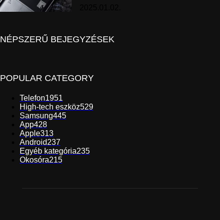
2025.01.02.
NÉPSZERŰ BEJEGYZÉSEK
POPULAR CATEGORY
Telefon
1951
High-tech eszköz
529
Samsung
445
App
428
Apple
313
Android
237
Egyéb kategória
235
Okosóra
215