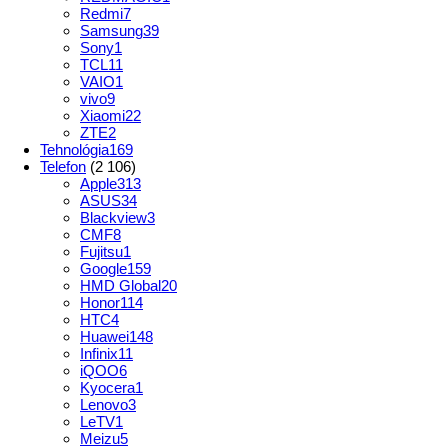
Redmi
7
Samsung
39
Sony
1
TCL
11
VAIO
1
vivo
9
Xiaomi
22
ZTE
2
Tehnológia
169
Telefon
(2 106)
Apple
313
ASUS
34
Blackview
3
CMF
8
Fujitsu
1
Google
159
HMD Global
20
Honor
114
HTC
4
Huawei
148
Infinix
11
iQOO
6
Kyocera
1
Lenovo
3
LeTV
1
Meizu
5