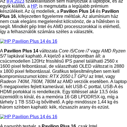
Az
IFA 2023
szakkiállításon sem hiányoztak a laptopok, és az
egyik kiállító, a
HP
, is megmutatta a legújabb prémium
készülékeit. Az új modellek, a
Pavilion Plus 14
és
Pavilion
Plus 16
, kifejezetten figyelemre méltóak. Az alumínium ház
nem csak elegáns megjelenést kölcsönöz, de a hűtésben is
segít. Mindkét gép Intel és AMD processzorokkal is elérhető,
így a felhasználók számára széles a választék.
A
Pavilion Plus 14
változata
Core i5/Core i7
vagy
AMD Ryzen
5/7
lapkával kapható. A kijelző a középpontban áll: a
csúcsmodellen 120Hz frissítésű IPS panel található 2560 x
1600 pixel felbontással, de választható OLED változat is 2880
x 1800 pixel felbontással. Grafikus teljesítményben sem kell
kompromisszumot kötni:
RTX 2050 LT GPU
az Intel, vagy
Radeon 740M, 760M, 780M
az AMD verziók esetében. A laptop
5 megapixeles fejlett kamerával, két USB-C porttal, USB-A és
HDMI portokkal is rendelkezik. Egy töltéssel akár 13,5 órás
üzemidőt is kínál, és a memória 16 GB LPDDR5X-ig, míg a
tárhely 1 TB SSD-ig bővíthető. A gép mindössze 1,44 kg és
három színben kapható: kék, rózsaszín arany és ezüst.
A nagyobb testvér, a
Pavilion Plus 16
, csak Intel