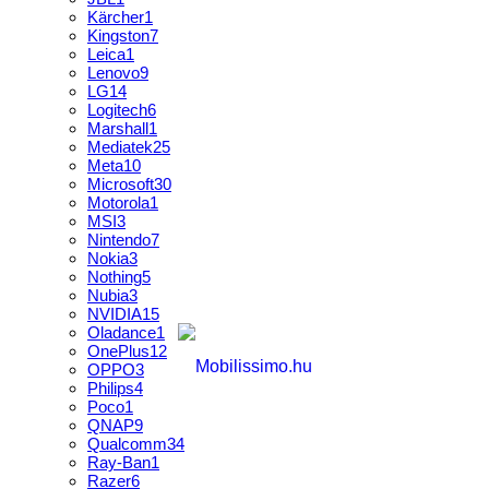
Kärcher
1
Kingston
7
Leica
1
Lenovo
9
LG
14
Logitech
6
Marshall
1
Mediatek
25
Meta
10
Microsoft
30
Motorola
1
MSI
3
Nintendo
7
Nokia
3
Nothing
5
Nubia
3
NVIDIA
15
Oladance
1
OnePlus
12
OPPO
3
Philips
4
Poco
1
QNAP
9
Qualcomm
34
Ray-Ban
1
Razer
6