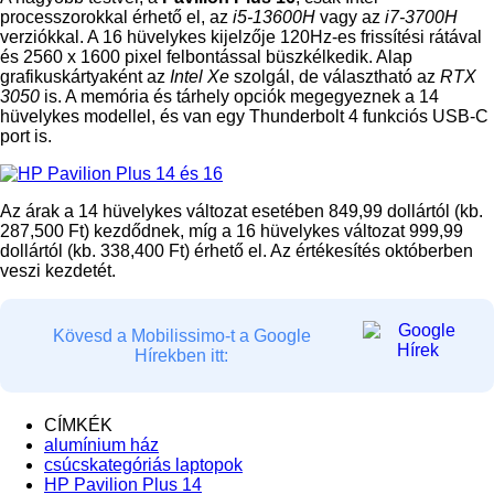
processzorokkal érhető el, az
i5-13600H
vagy az
i7-3700H
verziókkal. A 16 hüvelykes kijelzője 120Hz-es frissítési rátával
és 2560 x 1600 pixel felbontással büszkélkedik. Alap
grafikuskártyaként az
Intel Xe
szolgál, de választható az
RTX
3050
is. A memória és tárhely opciók megegyeznek a 14
hüvelykes modellel, és van egy Thunderbolt 4 funkciós USB-C
port is.
Az árak a 14 hüvelykes változat esetében 849,99 dollártól (kb.
287,500 Ft) kezdődnek, míg a 16 hüvelykes változat 999,99
dollártól (kb. 338,400 Ft) érhető el. Az értékesítés októberben
veszi kezdetét.
Kövesd a Mobilissimo-t a Google
Hírekben itt:
CÍMKÉK
alumínium ház
csúcskategóriás laptopok
HP Pavilion Plus 14