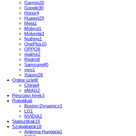
Garmin
20
Google
30
Honor
4
Huawei
29
Meta
1
Mobvoi
1
Motorola
3
Nothing
1
OnePlus
10
OPPO
8
realme
2
Redmi
8
Samsung
40
vivo
1
Xiaomi
28
Online üzlet
8
Chinai
4
eMAG
2
Pénzügyi hírek
3
Robotika
6
Boston Dynamics
1
LG
1
NVIDIA
2
Statisztikák
15
Szolgáltatók
18
Antenna Hungária
1