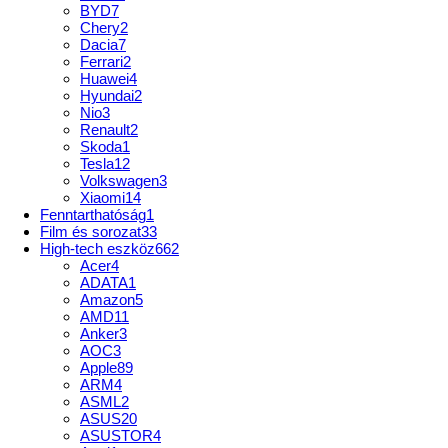
BYD
7
Chery
2
Dacia
7
Ferrari
2
Huawei
4
Hyundai
2
Nio
3
Renault
2
Skoda
1
Tesla
12
Volkswagen
3
Xiaomi
14
Fenntarthatóság
1
Film és sorozat
33
High-tech eszköz
662
Acer
4
ADATA
1
Amazon
5
AMD
11
Anker
3
AOC
3
Apple
89
ARM
4
ASML
2
ASUS
20
ASUSTOR
4