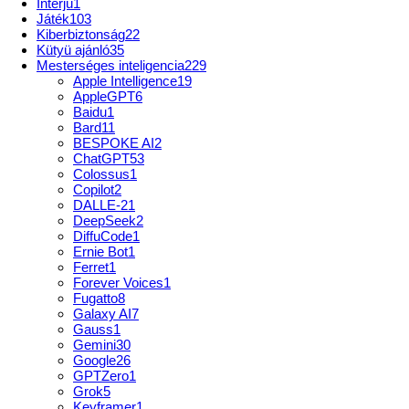
Interjú
1
Játék
103
Kiberbiztonság
22
Kütyü ajánló
35
Mesterséges inteligencia
229
Apple Intelligence
19
AppleGPT
6
Baidu
1
Bard
11
BESPOKE AI
2
ChatGPT
53
Colossus
1
Copilot
2
DALLE-2
1
DeepSeek
2
DiffuCode
1
Ernie Bot
1
Ferret
1
Forever Voices
1
Fugatto
8
Galaxy AI
7
Gauss
1
Gemini
30
Google
26
GPTZero
1
Grok
5
Keyframer
1