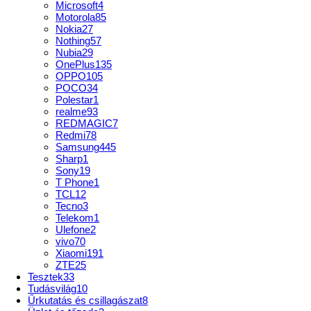
Microsoft
4
Motorola
85
Nokia
27
Nothing
57
Nubia
29
OnePlus
135
OPPO
105
POCO
34
Polestar
1
realme
93
REDMAGIC
7
Redmi
78
Samsung
445
Sharp
1
Sony
19
T Phone
1
TCL
12
Tecno
3
Telekom
1
Ulefone
2
vivo
70
Xiaomi
191
ZTE
25
Tesztek
33
Tudásvilág
10
Űrkutatás és csillagászat
8