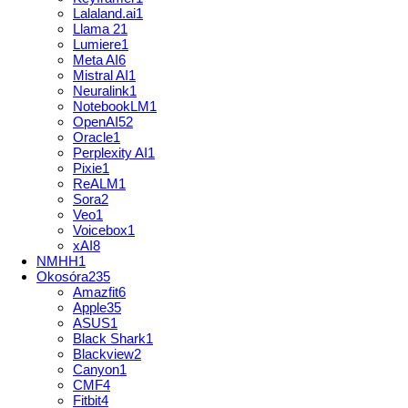
Lalaland.ai
1
Llama 2
1
Lumiere
1
Meta AI
6
Mistral AI
1
Neuralink
1
NotebookLM
1
OpenAI
52
Oracle
1
Perplexity AI
1
Pixie
1
ReALM
1
Sora
2
Veo
1
Voicebox
1
xAI
8
NMHH
1
Okosóra
235
Amazfit
6
Apple
35
ASUS
1
Black Shark
1
Blackview
2
Canyon
1
CMF
4
Fitbit
4