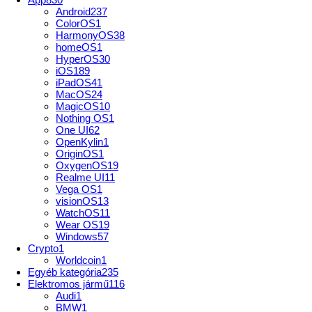
Android
237
ColorOS
1
HarmonyOS
38
homeOS
1
HyperOS
30
iOS
189
iPadOS
41
MacOS
24
MagicOS
10
Nothing OS
1
One UI
62
OpenKylin
1
OriginOS
1
OxygenOS
19
Realme UI
11
Vega OS
1
visionOS
13
WatchOS
11
Wear OS
19
Windows
57
Crypto
1
Worldcoin
1
Egyéb kategória
235
Elektromos jármű
116
Audi
1
BMW
1