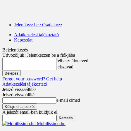
Jelentkezz be / Csatlakozz
Adatkezelési tájékoztató
Kapcsolat
Bejelentkezés
Üdvözöljük! Jelentkezzen be a fiókjába
felhasználóneved
jelszavad
Forgot your password? Get help
Adatkezelési tájékoztató
Jelszó visszaállítás
Jelszó visszaállítás
e-mail címed
A jelszót email-ben küldjük el.
Mobilissimo.hu