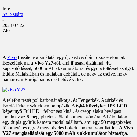
Írta:
Sz. Szilárd
-
2023.07.22.
740
A
Vivo
frissítette a kínálatát egy új, kedvező árú okostelefonnal.
Beszélünk ma a
Vivo Y27
-ről, ami ifjúsági dizájnnal, 4G
kapcsolódással, 5000 mAh akkumulátorral és gyors töltéssel szolgál.
Eddig Malajziában és Indiában debütált, de nagy az esélye, hogy
hamarosan Európában is elérhetővé válik.
A telefon testét polikarbonát alkotja, és Tengerkék, Azúrkék és
Bordó Fekete színekben pompázik. A
6,64 hüvelykes IPS LCD
képernyő
Full HD+ felbontást kínál, és csepp alakú bevágást
tartalmaz az 8 megapixeles előlapi kamera számára. A hátoldalon
egy dupla gyűrűs kamera modul található, ami egy 50 megapixeles
főkamerát és egy 2 megapixeles bokeh kamerát vonultat fel.
A Vivo
Y27 energiaellátását egy 5000 mAh-s akkumulátor biztosítja
,