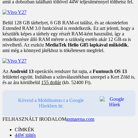
amit a dobozban található töltővel 44W teljesítménnyel tölthetsz fel.
Belül 128 GB tárhelyet, 6 GB RAM-ot találsz, és az okostelefon
Extended RAM 3.0 funkcióval is rendelkezik. Ez azt jelenti, hogy a
készülék képes a tárhely egy részét RAM-ként használni, így a
rendelkezésre álló RAM mérete a szükség esetén akár 12 GB-ra is
növelhető. Az eszköz
MediaTek Helio G85 lapkával működik
,
ami még a könnyed játékhoz is tökéletesen megfelel.
Az
Android 13
operációs rendszer fut rajta, a
Funtouch OS 13
felülettel együtt. Indiában a színválasztékban szerepel a Kert Zöld is,
és az ára körülbelül
155 dollár
(kb. 52400 Ft).
Kövesd a Mobilissimo-t a Google
Hírekben itt:
FELHASZNÁLT IRODALOM
gsmarena.com
CÍMKÉK
44W töltés