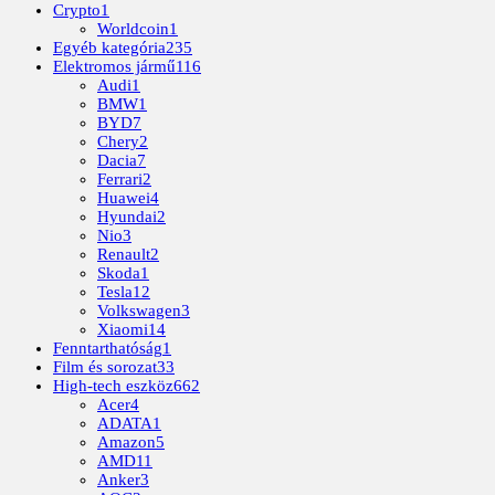
Crypto
1
Worldcoin
1
Egyéb kategória
235
Elektromos jármű
116
Audi
1
BMW
1
BYD
7
Chery
2
Dacia
7
Ferrari
2
Huawei
4
Hyundai
2
Nio
3
Renault
2
Skoda
1
Tesla
12
Volkswagen
3
Xiaomi
14
Fenntarthatóság
1
Film és sorozat
33
High-tech eszköz
662
Acer
4
ADATA
1
Amazon
5
AMD
11
Anker
3