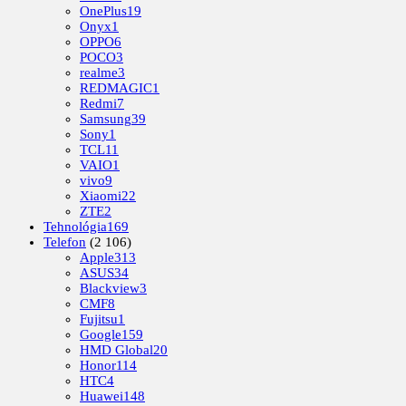
OnePlus
19
Onyx
1
OPPO
6
POCO
3
realme
3
REDMAGIC
1
Redmi
7
Samsung
39
Sony
1
TCL
11
VAIO
1
vivo
9
Xiaomi
22
ZTE
2
Tehnológia
169
Telefon
(2 106)
Apple
313
ASUS
34
Blackview
3
CMF
8
Fujitsu
1
Google
159
HMD Global
20
Honor
114
HTC
4
Huawei
148