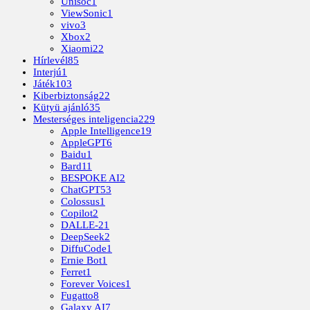
Unisoc
1
ViewSonic
1
vivo
3
Xbox
2
Xiaomi
22
Hírlevél
85
Interjú
1
Játék
103
Kiberbiztonság
22
Kütyü ajánló
35
Mesterséges inteligencia
229
Apple Intelligence
19
AppleGPT
6
Baidu
1
Bard
11
BESPOKE AI
2
ChatGPT
53
Colossus
1
Copilot
2
DALLE-2
1
DeepSeek
2
DiffuCode
1
Ernie Bot
1
Ferret
1
Forever Voices
1
Fugatto
8
Galaxy AI
7