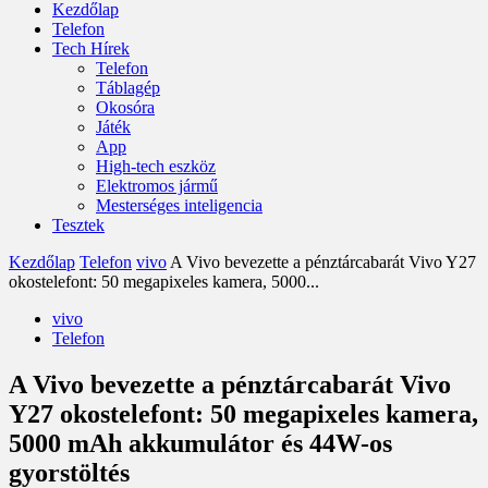
Kezdőlap
Telefon
Tech Hírek
Telefon
Táblagép
Okosóra
Játék
App
High-tech eszköz
Elektromos jármű
Mesterséges inteligencia
Tesztek
Kezdőlap
Telefon
vivo
A Vivo bevezette a pénztárcabarát Vivo Y27
okostelefont: 50 megapixeles kamera, 5000...
vivo
Telefon
A Vivo bevezette a pénztárcabarát Vivo
Y27 okostelefont: 50 megapixeles kamera,
5000 mAh akkumulátor és 44W-os
gyorstöltés