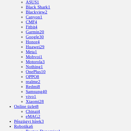
ASUS
1
Black Shark
1
Blackview
2
Canyon
1
CMF
4
Fitbit
4
Garmin
20
Google
30
Honor
4
Huawei
29
Meta
1
Mobvoi
1
Motorola
3
Nothing
1
OnePlus
10
OPPO
8
realme
2
Redmi
8
Samsung
40
vivo
1
Xiaomi
28
Online üzlet
8
Chinai
4
eMAG
2
Pénzügyi hírek
3
Robotika
6