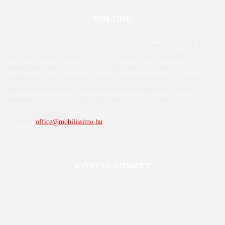
RÓLUNK
Mobilissimo.hu egy magyar technológiai hírportál, amely főként mobil
eszközökre, például okostelefonokra, táblagépekre és kapcsolódó
kiegészítőkre összpontosít. Az oldal értékeléseket, híreket,
összehasonlításokat és tippeket nyújt a mobiltechnológiával foglalkozó
fogyasztóknak. Mivel az oldal tartalma folyamatosan frissül, ennek a
közvetlen látogatása biztosítja a legfrissebb információkat.
Kapcsolat:
office@mobilissimo.hu
KÖVESS MINKET