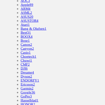
AOC
3
Apple
89
ARM
4
ASML
2
ASUS
20
ASUSTOR
4
Atari
1
Bang & Olufsen
1
BenQ
1
BOOX
4
Bose
1
Canon
2
Canyon
2
Casio
1
Choetech
1
Chuwi
1
CMF
2
DJI
6
Dreame
4
Dyson
2
ENDORFY
1
Ericsson
2
Garmin
2
Google
36
GoPro
3
Hasselblad
1
HONOR
2