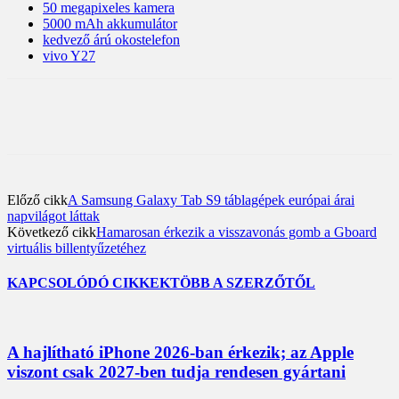
50 megapixeles kamera
5000 mAh akkumulátor
kedvező árú okostelefon
vivo Y27
Előző cikk
A Samsung Galaxy Tab S9 táblagépek európai árai
napvilágot láttak
Következő cikk
Hamarosan érkezik a visszavonás gomb a Gboard
virtuális billentyűzetéhez
KAPCSOLÓDÓ CIKKEK
TÖBB A SZERZŐTŐL
A hajlítható iPhone 2026-ban érkezik; az Apple
viszont csak 2027-ben tudja rendesen gyártani