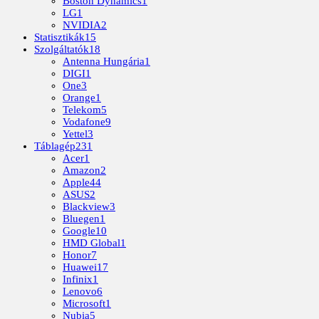
Boston Dynamics
1
LG
1
NVIDIA
2
Statisztikák
15
Szolgáltatók
18
Antenna Hungária
1
DIGI
1
One
3
Orange
1
Telekom
5
Vodafone
9
Yettel
3
Táblagép
231
Acer
1
Amazon
2
Apple
44
ASUS
2
Blackview
3
Bluegen
1
Google
10
HMD Global
1
Honor
7
Huawei
17
Infinix
1
Lenovo
6
Microsoft
1
Nubia
5