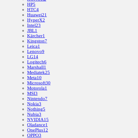
HP
5
HTC
4
Huawei
21
HyperX
2
Intel
23
JBL
1
Kärcher
1
Kingston
7
Leica
1
Lenovo
9
LG
14
Logitech
6
Marshall
1
Mediatek
25
Meta
10
Microsoft
30
Motorola
1
MSI
3
Nintendo
7
Nokia
3
Nothing
5
Nubia
3
NVIDIA
15
Oladance
1
OnePlus
12
OPPO
3