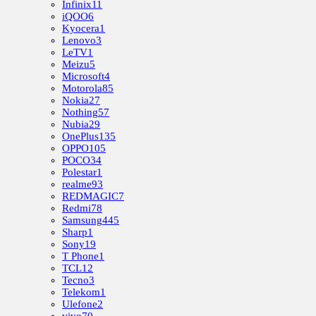
Infinix
11
iQOO
6
Kyocera
1
Lenovo
3
LeTV
1
Meizu
5
Microsoft
4
Motorola
85
Nokia
27
Nothing
57
Nubia
29
OnePlus
135
OPPO
105
POCO
34
Polestar
1
realme
93
REDMAGIC
7
Redmi
78
Samsung
445
Sharp
1
Sony
19
T Phone
1
TCL
12
Tecno
3
Telekom
1
Ulefone
2
vivo
70