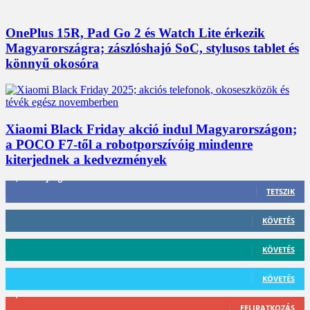
OnePlus 15R, Pad Go 2 és Watch Lite érkezik
Magyarországra; zászlóshajó SoC, stylusos tablet és
könnyű okosóra
Xiaomi Black Friday akció indul Magyarországon;
a POCO F7-től a robotporszívóig mindenre
kiterjednek a kedvezmények
3,452
Rajongók
TETSZIK
412
Követő
KÖVETÉS
59
Követő
KÖVETÉS
101
Követő
KÖVETÉS
2,589
Feliratkozó
FELIRATKOZÁS