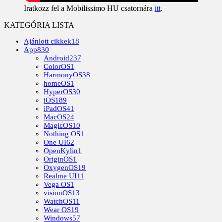
Iratkozz fel a Mobilissimo HU csatornára
itt
.
KATEGÓRIA LISTA
Ajánlott cikkek
18
App
830
Android
237
ColorOS
1
HarmonyOS
38
homeOS
1
HyperOS
30
iOS
189
iPadOS
41
MacOS
24
MagicOS
10
Nothing OS
1
One UI
62
OpenKylin
1
OriginOS
1
OxygenOS
19
Realme UI
11
Vega OS
1
visionOS
13
WatchOS
11
Wear OS
19
Windows
57