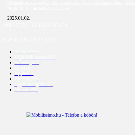
Meglepő fordulat az AnTuTu decemberi toplistáján: a Xiaomi eltűnt, a Re
Magic 10 Pro+ az élen zárja 2024-et
2025.01.02.
NÉPSZERŰ BEJEGYZÉSEK
POPULAR CATEGORY
Telefon
1951
High-tech eszköz
529
Samsung
445
App
428
Apple
313
Android
237
Egyéb kategória
235
Okosóra
215