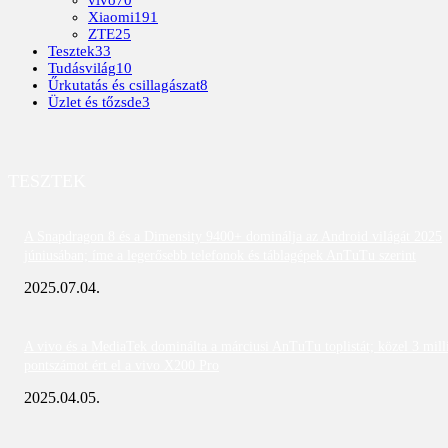
Xiaomi
191
ZTE
25
Tesztek
33
Tudásvilág
10
Űrkutatás és csillagászat
8
Üzlet és tőzsde
3
TESZTEK
A Snapdragon 8 és a Dimensity 9400+ dominálja az Android világát 2025
júniusában; íme a legerősebb telefonok és táblagépek AnTuTu szerint
2025.07.04.
A vivo és a MediaTek dominálta a márciusi AnTuTu toplistát; közel 3 mill
pontszámot ért el a vivo X200 Pro
2025.04.05.