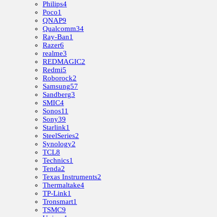
Philips
4
Poco
1
QNAP
9
Qualcomm
34
Ray-Ban
1
Razer
6
realme
3
REDMAGIC
2
Redmi
5
Roborock
2
Samsung
57
Sandberg
3
SMIC
4
Sonos
11
Sony
39
Starlink
1
SteelSeries
2
Synology
2
TCL
8
Technics
1
Tenda
2
Texas Instruments
2
Thermaltake
4
TP-Link
1
Tronsmart
1
TSMC
9