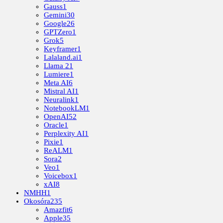
Gauss
1
Gemini
30
Google
26
GPTZero
1
Grok
5
Keyframer
1
Lalaland.ai
1
Llama 2
1
Lumiere
1
Meta AI
6
Mistral AI
1
Neuralink
1
NotebookLM
1
OpenAI
52
Oracle
1
Perplexity AI
1
Pixie
1
ReALM
1
Sora
2
Veo
1
Voicebox
1
xAI
8
NMHH
1
Okosóra
235
Amazfit
6
Apple
35