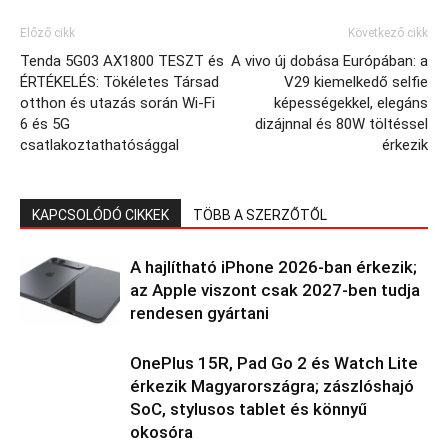
Előző cikk
Következő cikk
Tenda 5G03 AX1800 TESZT és
A vivo új dobása Európában: a
ÉRTÉKELÉS: Tökéletes Társad
V29 kiemelkedő selfie
otthon és utazás során Wi-Fi
képességekkel, elegáns
6 és 5G
dizájnnal és 80W töltéssel
csatlakoztathatósággal
érkezik
KAPCSOLÓDÓ CIKKEK
TÖBB A SZERZŐTŐL
A hajlítható iPhone 2026-ban érkezik;
az Apple viszont csak 2027-ben tudja
rendesen gyártani
OnePlus 15R, Pad Go 2 és Watch Lite
érkezik Magyarországra; zászlóshajó
SoC, stylusos tablet és könnyű
okosóra