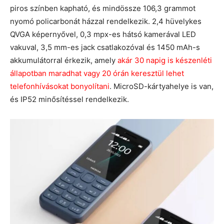
piros színben kapható, és mindössze 106,3 grammot
nyomó policarbonát házzal rendelkezik. 2,4 hüvelykes
QVGA képernyővel, 0,3 mpx-es hátsó kamerával LED
vakuval, 3,5 mm-es jack csatlakozóval és 1450 mAh-s
akkumulátorral érkezik, amely
akár 30 napig is készenléti
állapotban maradhat vagy 20 órán keresztül lehet
telefonhívásokat bonyolítani
. MicroSD-kártyahelye is van,
és IP52 minősítéssel rendelkezik.