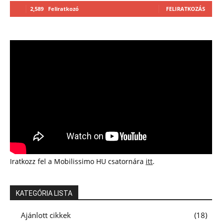
2,589
Feliratkozó
FELIRATKOZÁS
Iratkozz fel a Mobilissimo HU csatornára
itt
.
KATEGÓRIA LISTA
Ajánlott cikkek
18