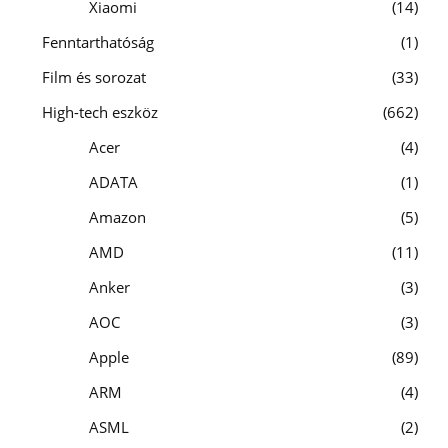
Xiaomi
14
Fenntarthatóság
1
Film és sorozat
33
High-tech eszköz
662
Acer
4
ADATA
1
Amazon
5
AMD
11
Anker
3
AOC
3
Apple
89
ARM
4
ASML
2