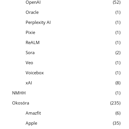
OpenAI
52
Oracle
1
Perplexity AI
1
Pixie
1
ReALM
1
Sora
2
Veo
1
Voicebox
1
xAI
8
NMHH
1
Okosóra
235
Amazfit
6
Apple
35