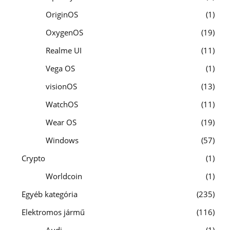
OriginOS
1
OxygenOS
19
Realme UI
11
Vega OS
1
visionOS
13
WatchOS
11
Wear OS
19
Windows
57
Crypto
1
Worldcoin
1
Egyéb kategória
235
Elektromos jármű
116