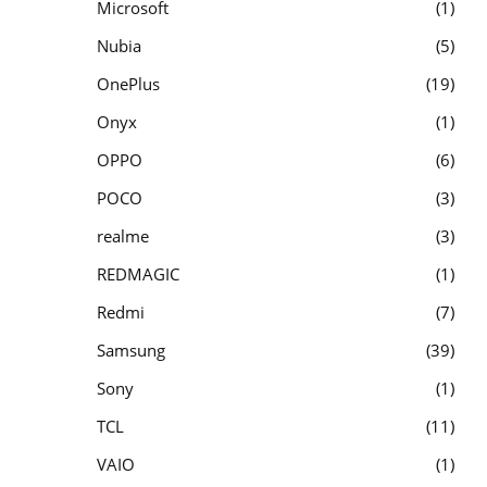
Microsoft
1
Nubia
5
OnePlus
19
Onyx
1
OPPO
6
POCO
3
realme
3
REDMAGIC
1
Redmi
7
Samsung
39
Sony
1
TCL
11
VAIO
1