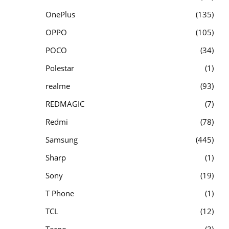
OnePlus
135
OPPO
105
POCO
34
Polestar
1
realme
93
REDMAGIC
7
Redmi
78
Samsung
445
Sharp
1
Sony
19
T Phone
1
TCL
12