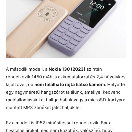
A második modell, a
Nokia 130 (2023)
szintén
rendelkezik 1450 mAh-s akkumulátorral és 2,4 hüvelykes
kijelzővel, de
nem található rajta hátsó kamer
a. Helyette
egy nagyméretű hangszórót találunk, amellyel kedvenc
rádióállomásainkat hallgathatjuk vagy a microSD-kártyára
mentett MP3 zenéket játszhatjuk le.
Ez a modell is IP52 minősítéssel rendelkezik. Bár a
hivatalos árakat még nem közölték, valószínű, hogy