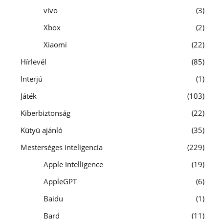
vivo
3
Xbox
2
Xiaomi
22
Hírlevél
85
Interjú
1
Játék
103
Kiberbiztonság
22
Kütyü ajánló
35
Mesterséges inteligencia
229
Apple Intelligence
19
AppleGPT
6
Baidu
1
Bard
11