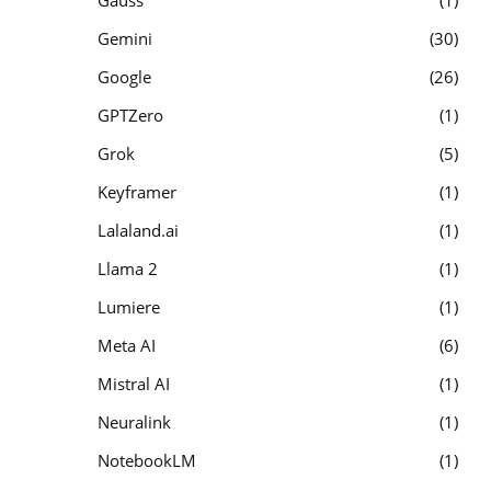
Gauss
1
Gemini
30
Google
26
GPTZero
1
Grok
5
Keyframer
1
Lalaland.ai
1
Llama 2
1
Lumiere
1
Meta AI
6
Mistral AI
1
Neuralink
1
NotebookLM
1