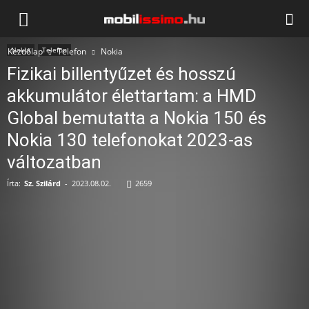
Mobilissimo.hu
Nokia
Telefon
Kezdőlap
Telefon
Nokia
Fizikai billentyűzet és hosszú
akkumulátor élettartam: a HMD
Global bemutatta a Nokia 150 és
Nokia 130 telefonokat 2023-as
változatban
Írta:
Sz. Szilárd
-
2023.08.02.
2659