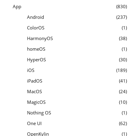
App
830
Android
237
ColorOS
1
HarmonyOS
38
homeOS
1
HyperOS
30
iOS
189
iPadOS
41
MacOS
24
MagicOS
10
Nothing OS
1
One UI
62
OpenKylin
1