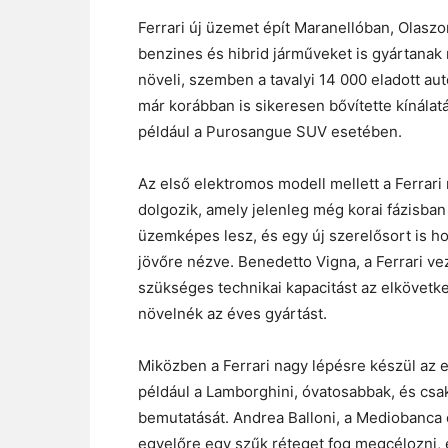
Ferrari új üzemet épít Maranellóban, Olas
benzines és hibrid járműveket is gyártanak 
növeli, szemben a tavalyi 14 000 eladott aut
már korábban is sikeresen bővítette kínálatá
például a Purosangue SUV esetében.
Az első elektromos modell mellett a Ferrari
dolgozik, amely jelenleg még korai fázisba
üzemképes lesz, és egy új szerelősort is h
jövőre nézve. Benedetto Vigna, a Ferrari ve
szükséges technikai kapacitást az elkövetk
növelnék az éves gyártást.
Miközben a Ferrari nagy lépésre készül az 
például a Lamborghini, óvatosabbak, és csa
bemutatását. Andrea Balloni, a Mediobanca 
egyelőre egy szűk réteget fog megcélozni, é