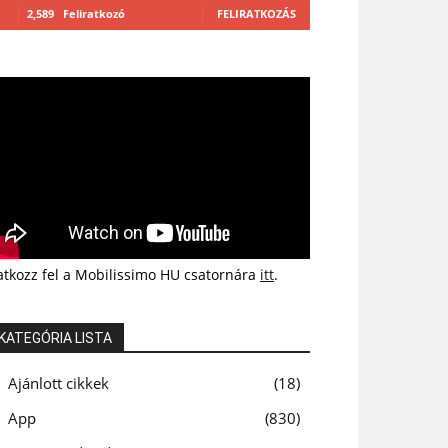
2,589
Feliratkozó
FELIRATKOZÁS
atkozz fel a Mobilissimo HU csatornára
itt
.
KATEGÓRIA LISTA
Ajánlott cikkek
18
App
830