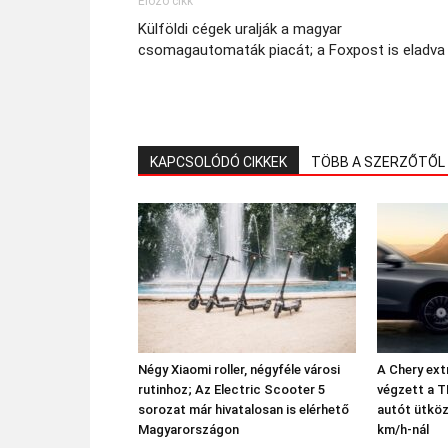
Előző cikk
Külföldi cégek uralják a magyar
csomagautomaták piacát; a Foxpost is eladva
KAPCSOLÓDÓ CIKKEK
TÖBB A SZERZŐTŐL
Négy Xiaomi roller, négyféle városi
A Chery ext
rutinhoz; Az Electric Scooter 5
végzett a T
sorozat már hivatalosan is elérhető
autót ütköz
Magyarországon
km/h-nál