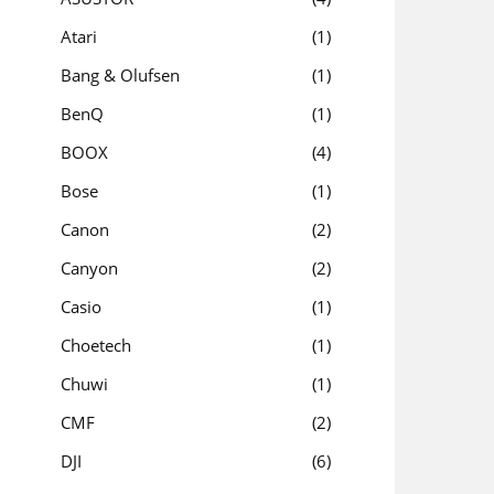
Atari
1
Bang & Olufsen
1
BenQ
1
BOOX
4
Bose
1
Canon
2
Canyon
2
Casio
1
Choetech
1
Chuwi
1
CMF
2
DJI
6