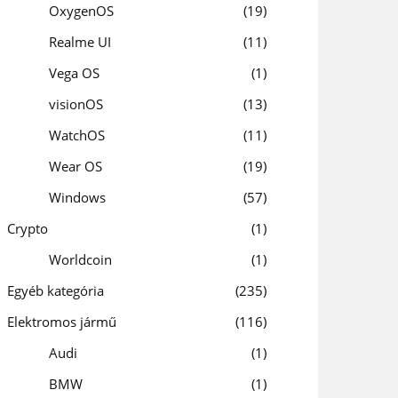
OxygenOS
19
Realme UI
11
Vega OS
1
visionOS
13
WatchOS
11
Wear OS
19
Windows
57
Crypto
1
Worldcoin
1
Egyéb kategória
235
Elektromos jármű
116
Audi
1
BMW
1