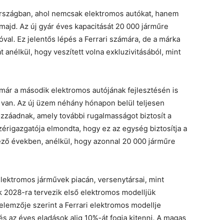
zországban, ahol nemcsak elektromos autókat, hanem
majd. Az új gyár éves kapacitását 20 000 járműre
óval. Ez jelentős lépés a Ferrari számára, de a márka
t anélkül, hogy veszített volna exkluzivitásából, mint
 már a második elektromos autójának fejlesztésén is
n van. Az új üzem néhány hónapon belül teljesen
ozzáadnak, amely további rugalmasságot biztosít a
zérigazgatója elmondta, hogy ez az egység biztosítja a
ező években, anélkül, hogy azonnal 20 000 járműre
elektromos járművek piacán, versenytársai, mint
k 2028-ra tervezik első elektromos modelljük
elemzője szerint a Ferrari elektromos modellje
s az éves eladások alig 10%-át fogja kitenni. A magas