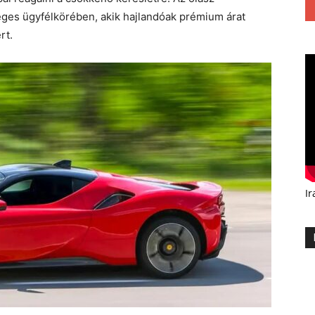
éges ügyfélkörében, akik hajlandóak prémium árat
rt.
Ir