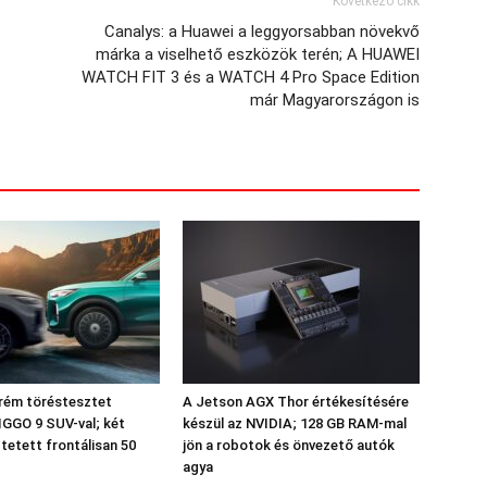
Következő cikk
Canalys: a Huawei a leggyorsabban növekvő
márka a viselhető eszközök terén; A HUAWEI
WATCH FIT 3 és a WATCH 4 Pro Space Edition
már Magyarországon is
rém töréstesztet
A Jetson AGX Thor értékesítésére
IGGO 9 SUV-val; két
készül az NVIDIA; 128 GB RAM-mal
tetett frontálisan 50
jön a robotok és önvezető autók
agya