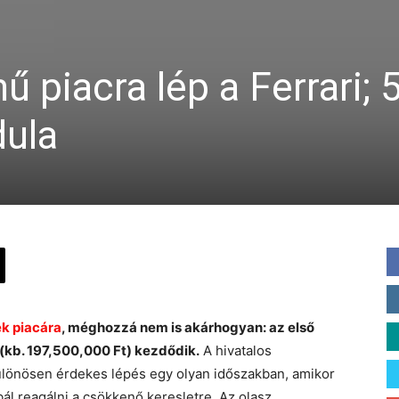
 piacra lép a Ferrari; 
dula
k piacára
, méghozzá nem is akárhogyan: az első
(kb. 197,500,000 Ft) kezdődik.
A hivatalos
ülönösen érdekes lépés egy olyan időszakban, amikor
ál reagálni a csökkenő keresletre. Az olasz