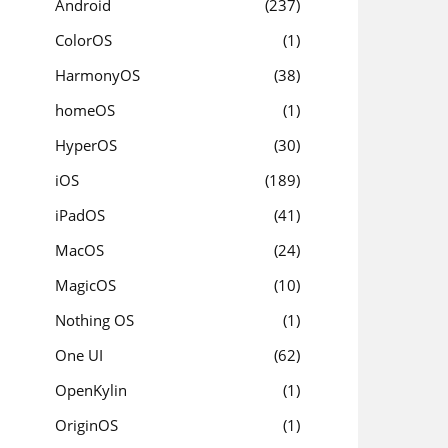
Android
237
ColorOS
1
HarmonyOS
38
homeOS
1
HyperOS
30
iOS
189
iPadOS
41
MacOS
24
MagicOS
10
Nothing OS
1
One UI
62
OpenKylin
1
OriginOS
1