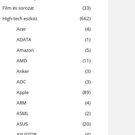
Film és sorozat
33
High-tech eszköz
662
Acer
4
ADATA
1
Amazon
5
AMD
11
Anker
3
AOC
3
Apple
89
ARM
4
ASML
2
ASUS
20
ASUSTOR
4