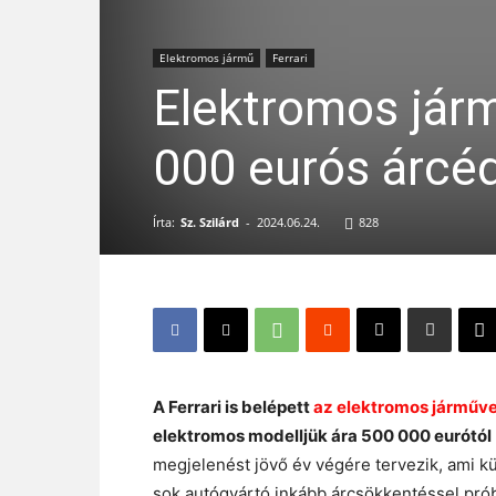
Elektromos jármű
Ferrari
Elektromos jármű
000 eurós árcé
Írta:
Sz. Szilárd
-
2024.06.24.
828
A Ferrari is belépett
az elektromos járműve
elektromos modelljük ára 500 000 eurótól 
megjelenést jövő év végére tervezik, ami k
sok autógyártó inkább árcsökkentéssel prób