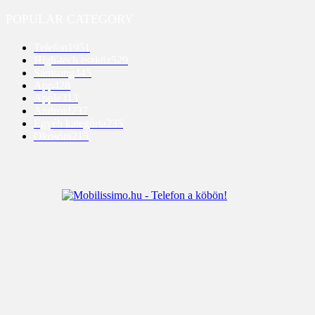
POPULAR CATEGORY
Telefon
1951
High-tech eszköz
529
Samsung
445
App
428
Apple
313
Android
237
Egyéb kategória
235
Okosóra
215