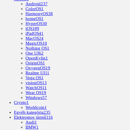
Android
237
ColorOS
1
HarmonyOS
38
homeOS
1
HyperOS
30
iOS
189
iPadOS
41
MacOS
24
MagicOS
10
Nothing OS
1
One UI
62
OpenKylin
1
OriginOS
1
OxygenOS
19
Realme UI
11
Vega OS
1
visionOS
13
WatchOS
11
Wear OS
19
Windows
57
Crypto
1
Worldcoin
1
Egyéb kategória
235
Elektromos jármű
116
Audi
1
BMW
1