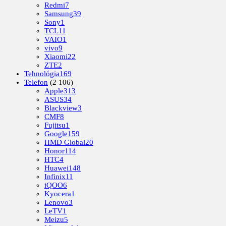
Redmi
7
Samsung
39
Sony
1
TCL
11
VAIO
1
vivo
9
Xiaomi
22
ZTE
2
Tehnológia
169
Telefon
(2 106)
Apple
313
ASUS
34
Blackview
3
CMF
8
Fujitsu
1
Google
159
HMD Global
20
Honor
114
HTC
4
Huawei
148
Infinix
11
iQOO
6
Kyocera
1
Lenovo
3
LeTV
1
Meizu
5