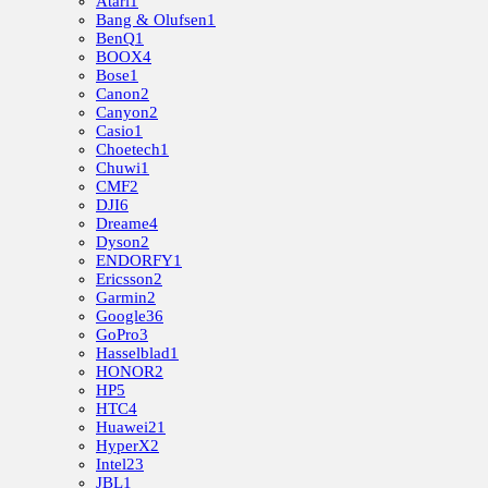
Atari
1
Bang & Olufsen
1
BenQ
1
BOOX
4
Bose
1
Canon
2
Canyon
2
Casio
1
Choetech
1
Chuwi
1
CMF
2
DJI
6
Dreame
4
Dyson
2
ENDORFY
1
Ericsson
2
Garmin
2
Google
36
GoPro
3
Hasselblad
1
HONOR
2
HP
5
HTC
4
Huawei
21
HyperX
2
Intel
23
JBL
1