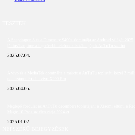
TESZTEK
A Snapdragon 8 és a Dimensity 9400+ dominálja az Android világát 2025
júniusában; íme a legerősebb telefonok és táblagépek AnTuTu szerint
2025.07.04.
A vivo és a MediaTek dominálta a márciusi AnTuTu toplistát; közel 3 mill
pontszámot ért el a vivo X200 Pro
2025.04.05.
Meglepő fordulat az AnTuTu decemberi toplistáján: a Xiaomi eltűnt, a Re
Magic 10 Pro+ az élen zárja 2024-et
2025.01.02.
NÉPSZERŰ BEJEGYZÉSEK