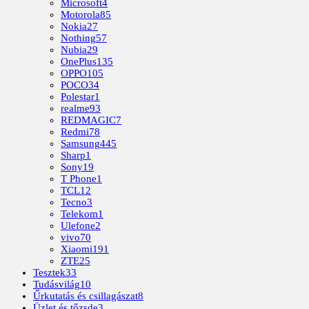
Microsoft
4
Motorola
85
Nokia
27
Nothing
57
Nubia
29
OnePlus
135
OPPO
105
POCO
34
Polestar
1
realme
93
REDMAGIC
7
Redmi
78
Samsung
445
Sharp
1
Sony
19
T Phone
1
TCL
12
Tecno
3
Telekom
1
Ulefone
2
vivo
70
Xiaomi
191
ZTE
25
Tesztek
33
Tudásvilág
10
Űrkutatás és csillagászat
8
Üzlet és tőzsde
3