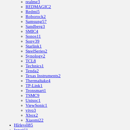
realme
3
REDMAGIC
2
Redmi
5
Roborock
2
Samsung
57
Sandberg
3
SMIC
4
Sonos
11
Sony
39
Starlink
1
SteelSeries
2
Synology
2
TCL
8
Technics
1
Tenda
2
Texas Instruments
2
Thermaltake
4
TP-Link
1
Tronsmart
1
TSMC
9
Unisoc
1
ViewSonic
1
vivo
3
Xbox
2
Xiaomi
22
Hírlevél
85
Interjú
1