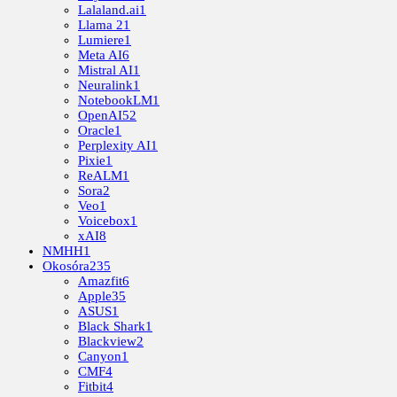
Lalaland.ai
1
Llama 2
1
Lumiere
1
Meta AI
6
Mistral AI
1
Neuralink
1
NotebookLM
1
OpenAI
52
Oracle
1
Perplexity AI
1
Pixie
1
ReALM
1
Sora
2
Veo
1
Voicebox
1
xAI
8
NMHH
1
Okosóra
235
Amazfit
6
Apple
35
ASUS
1
Black Shark
1
Blackview
2
Canyon
1
CMF
4
Fitbit
4