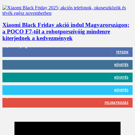
Xiaomi Black Friday akció indul Magyarországon;
a POCO F7-től a robotporszívóig mindenre
kiterjednek a kedvezmények
3,452
Rajongók
TETSZIK
412
Követő
KÖVETÉS
59
Követő
KÖVETÉS
101
Követő
KÖVETÉS
2,589
Feliratkozó
FELIRATKOZÁS