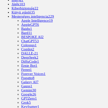
Játék
103
Kiberbiztonság
22
Kütyü ajánló
35
Mesterséges inteligencia
229
Apple Intelligence
19
AppleGPT
6
Baidu
1
Bard
11
BESPOKE AI
2
ChatGPT
53
Colossus
1
Copilot
2
DALLE-2
1
DeepSeek
2
DiffuCode
1
Ernie Bot
1
Ferret
1
Forever Voices
1
Fugatto
8
Galaxy AI
7
Gauss
1
Gemini
30
Google
26
GPTZero
1
Grok
5
Keyframer
1