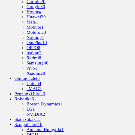
Garmin
20
Google
30
Honor
4
Huawei
29
Meta
1
Mobvoi
1
Motorola
3
Nothing
1
OnePlus
10
OPPO
8
realme
2
Redmi
8
Samsung
40
vivo
1
Xiaomi
28
Online üzlet
8
Chinai
4
eMAG
2
Pénzügyi hírek
3
Robotika
6
Boston Dynamics
1
LG
1
NVIDIA
2
Statisztikák
15
Szolgáltatók
18
Antenna Hungária
1
DIGI
1