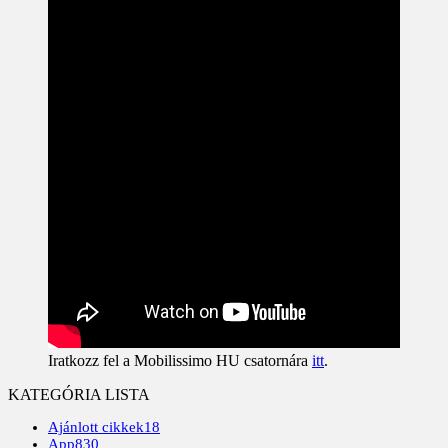
Iratkozz fel a Mobilissimo HU csatornára
itt
.
KATEGÓRIA LISTA
Ajánlott cikkek
18
App
830