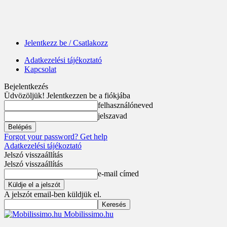
Jelentkezz be / Csatlakozz
Adatkezelési tájékoztató
Kapcsolat
Bejelentkezés
Üdvözöljük! Jelentkezzen be a fiókjába
felhasználóneved
jelszavad
Forgot your password? Get help
Adatkezelési tájékoztató
Jelszó visszaállítás
Jelszó visszaállítás
e-mail címed
A jelszót email-ben küldjük el.
Mobilissimo.hu