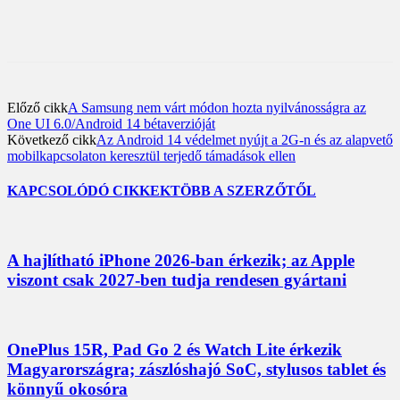
Előző cikk
A Samsung nem várt módon hozta nyilvánosságra az
One UI 6.0/Android 14 bétaverzióját
Következő cikk
Az Android 14 védelmet nyújt a 2G-n és az alapvető
mobilkapcsolaton keresztül terjedő támadások ellen
KAPCSOLÓDÓ CIKKEK
TÖBB A SZERZŐTŐL
A hajlítható iPhone 2026-ban érkezik; az Apple
viszont csak 2027-ben tudja rendesen gyártani
OnePlus 15R, Pad Go 2 és Watch Lite érkezik
Magyarországra; zászlóshajó SoC, stylusos tablet és
könnyű okosóra