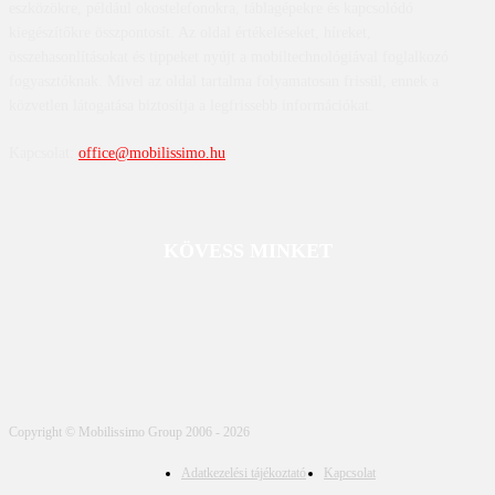
eszközökre, például okostelefonokra, táblagépekre és kapcsolódó
kiegészítőkre összpontosít. Az oldal értékeléseket, híreket,
összehasonlításokat és tippeket nyújt a mobiltechnológiával foglalkozó
fogyasztóknak. Mivel az oldal tartalma folyamatosan frissül, ennek a
közvetlen látogatása biztosítja a legfrissebb információkat.
Kapcsolat:
office@mobilissimo.hu
KÖVESS MINKET
Copyright © Mobilissimo Group 2006 - 2026
Adatkezelési tájékoztató
Kapcsolat