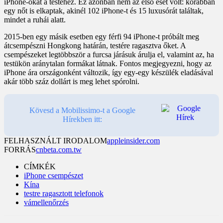
iPhone-okat a testéhez. Ez azonban nem az első eset volt: korábban
egy nőt is elkaptak, akinél 102 iPhone-t és 15 luxusórát találtak,
mindet a ruhái alatt.
2015-ben egy másik esetben egy férfi 94 iPhone-t próbált meg
átcsempészni Hongkong határán, testére ragasztva őket. A
csempészeket legtöbbször a furcsa járásuk árulja el, valamint az, ha
testükön aránytalan formákat látnak. Fontos megjegyezni, hogy az
iPhone ára országonként változik, így egy-egy készülék eladásával
akár több száz dollárt is meg lehet spórolni.
Kövesd a Mobilissimo-t a Google
Hírekben itt:
FELHASZNÁLT IRODALOM
appleinsider.com
FORRÁS
cnbeta.com.tw
CÍMKÉK
iPhone csempészet
Kína
testre ragasztott telefonok
vámellenőrzés