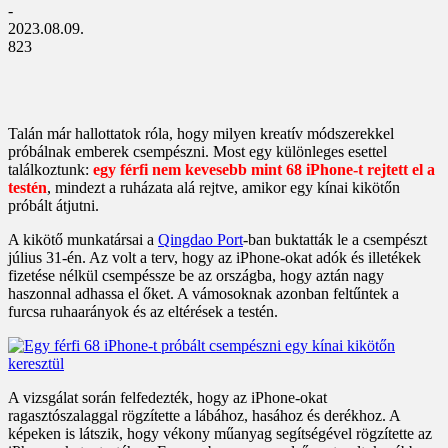
-
2023.08.09.
823
Talán már hallottatok róla, hogy milyen kreatív módszerekkel
próbálnak emberek csempészni. Most egy különleges esettel
találkoztunk:
egy férfi nem kevesebb mint 68 iPhone-t rejtett el a
testén
, mindezt a ruházata alá rejtve, amikor egy kínai kikötőn
próbált átjutni.
A kikötő munkatársai a
Qingdao Port
-ban buktatták le a csempészt
július 31-én. Az volt a terv, hogy az iPhone-okat adók és illetékek
fizetése nélkül csempéssze be az országba, hogy aztán nagy
haszonnal adhassa el őket. A vámosoknak azonban feltűntek a
furcsa ruhaarányok és az eltérések a testén.
A vizsgálat során felfedezték, hogy az iPhone-okat
ragasztószalaggal rögzítette a lábához, hasához és derékhoz. A
képeken is látszik, hogy vékony műanyag segítségével rögzítette az