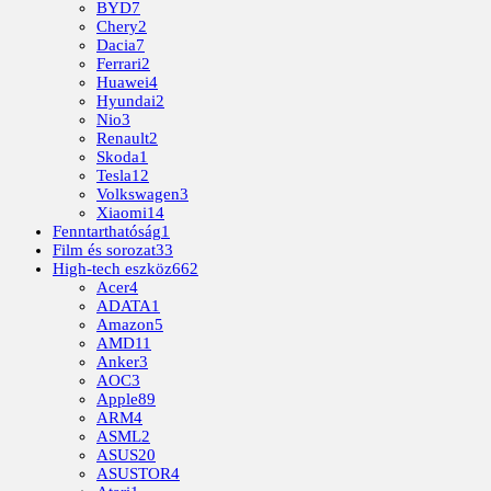
BYD
7
Chery
2
Dacia
7
Ferrari
2
Huawei
4
Hyundai
2
Nio
3
Renault
2
Skoda
1
Tesla
12
Volkswagen
3
Xiaomi
14
Fenntarthatóság
1
Film és sorozat
33
High-tech eszköz
662
Acer
4
ADATA
1
Amazon
5
AMD
11
Anker
3
AOC
3
Apple
89
ARM
4
ASML
2
ASUS
20
ASUSTOR
4