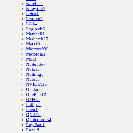
Kärcher
1
Kingston
7
Leica
1
Lenovo
9
LG
14
Logitech
6
Marshall
1
Mediatek
25
Meta
10
Microsoft
30
Motorola
1
MSI
3
Nintendo
7
Nokia
3
Nothing
5
Nubia
3
NVIDIA
15
Oladance
1
OnePlus
12
OPPO
3
Philips
4
Poco
1
QNAP
9
Qualcomm
34
Ray-Ban
1
Razer
6