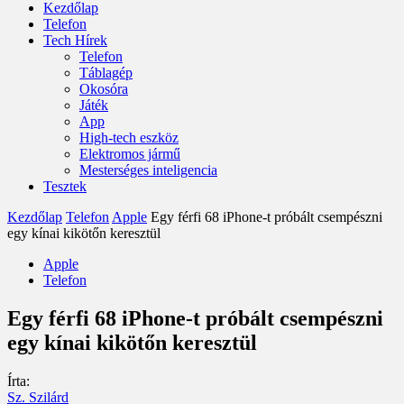
Kezdőlap
Telefon
Tech Hírek
Telefon
Táblagép
Okosóra
Játék
App
High-tech eszköz
Elektromos jármű
Mesterséges inteligencia
Tesztek
Kezdőlap
Telefon
Apple
Egy férfi 68 iPhone-t próbált csempészni
egy kínai kikötőn keresztül
Apple
Telefon
Egy férfi 68 iPhone-t próbált csempészni
egy kínai kikötőn keresztül
Írta:
Sz. Szilárd