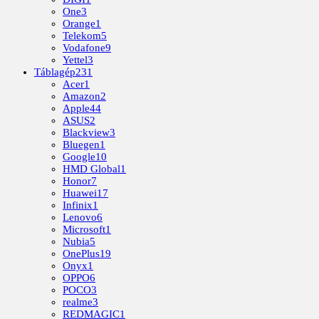
One
3
Orange
1
Telekom
5
Vodafone
9
Yettel
3
Táblagép
231
Acer
1
Amazon
2
Apple
44
ASUS
2
Blackview
3
Bluegen
1
Google
10
HMD Global
1
Honor
7
Huawei
17
Infinix
1
Lenovo
6
Microsoft
1
Nubia
5
OnePlus
19
Onyx
1
OPPO
6
POCO
3
realme
3
REDMAGIC
1