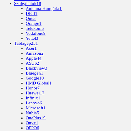
Szolgáltatók
18
Antenna Hungária
1
DIGI
1
One
3
Orange
1
Telekom
5
Vodafone
9
Yettel
3
Táblagép
231
Acer
1
Amazon
2
Apple
44
ASUS
2
Blackview
3
Bluegen
1
Google
10
HMD Global
1
Honor
7
Huawei
17
Infinix
1
Lenovo
6
Microsoft
1
Nubia
5
OnePlus
19
Onyx
1
OPPO
6