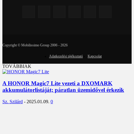
Copyright © Mobilissimo Group 2006 - 2026
Adatkezelési tájékoztató
Kapcsolat
TOVÁBBIAK
A HONOR Magic7 Lite vezeti a DXOMARK
akkumulátorlistáját; páratlan üzemidővel érkezik
Sz. Szilárd
-
2025.01.09.
0