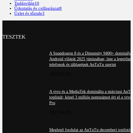
Tudásvilág
10
Űrkutatás és csillagászat
8
Üzlet és tőzsde
3
TESZTEK
A Snapdragon 8 és a Dimensity 9400+ dominálja 
Android világát 2025 júniusában; íme a legerőseb
telefonok és táblagépek AnTuTu szerint
2025.07.04.
A vivo és a MediaTek dominálta a márciusi AnT
toplistát; közel 3 milliós pontszámot ért el a viv
Pro
2025.04.05.
Meglepő fordulat az AnTuTu decemberi toplistájá