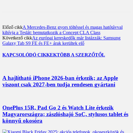
Előző cikk
A Mercedes-Benz gyors töltéssel és magas hatótávval
kihívja a Teslát: bemutatkozik a Concept CLA Class
Következő cikk
Az európai kereskedők már listázzák: Samsung
Galaxy Tab S9 FE és FE+ árak kerültek elő
KAPCSOLÓDÓ CIKKEK
TÖBB A SZERZŐTŐL
A hajlítható iPhone 2026-ban érkezik; az Apple
viszont csak 2027-ben tudja rendesen gyártani
OnePlus 15R, Pad Go 2 és Watch Lite érkezik
Magyarországra; zászlóshajó SoC, stylusos tablet és
könnyű okosóra