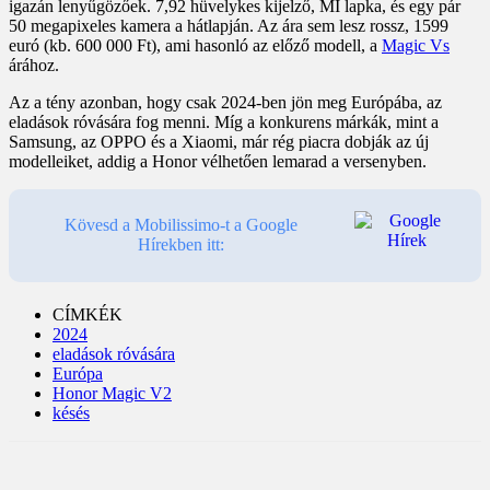
igazán lenyűgözőek. 7,92 hüvelykes kijelző, MI lapka, és egy pár
50 megapixeles kamera a hátlapján. Az ára sem lesz rossz, 1599
euró (kb. 600 000 Ft), ami hasonló az előző modell, a
Magic Vs
árához.
Az a tény azonban, hogy csak 2024-ben jön meg Európába, az
eladások róvására fog menni. Míg a konkurens márkák, mint a
Samsung, az OPPO és a Xiaomi, már rég piacra dobják az új
modelleiket, addig a Honor vélhetően lemarad a versenyben.
Kövesd a Mobilissimo-t a Google
Hírekben itt:
CÍMKÉK
2024
eladások róvására
Európa
Honor Magic V2
késés