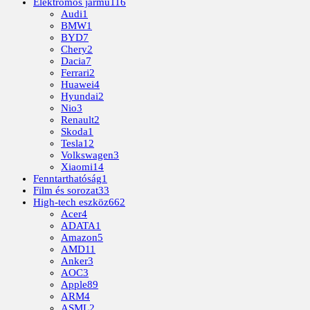
Elektromos jármű
116
Audi
1
BMW
1
BYD
7
Chery
2
Dacia
7
Ferrari
2
Huawei
4
Hyundai
2
Nio
3
Renault
2
Skoda
1
Tesla
12
Volkswagen
3
Xiaomi
14
Fenntarthatóság
1
Film és sorozat
33
High-tech eszköz
662
Acer
4
ADATA
1
Amazon
5
AMD
11
Anker
3
AOC
3
Apple
89
ARM
4
ASML
2