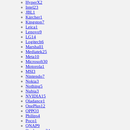
HyperX
2
Intel
23
JBL
1
Kärcher
1
Kingston
7
Leica
1
Lenovo
9
LG
14
Logitech
6
Marshall
1
Mediatek
25
Meta
10
Microsoft
30
Motorola
1
MSI
3
Nintendo
7
Nokia
3
Nothing
5
Nubia
3
NVIDIA
15
Oladance
1
OnePlus
12
OPPO
3
Philips
4
Poco
1
QNAP
9