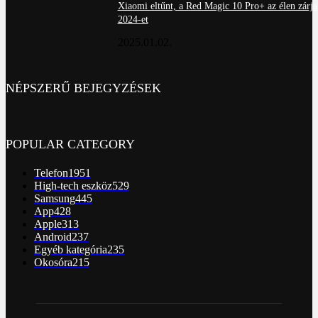
Xiaomi eltűnt, a Red Magic 10 Pro+ az élen zárja
2024-et
2025.01.02.
NÉPSZERŰ BEJEGYZÉSEK
POPULAR CATEGORY
Telefon
1951
High-tech eszköz
529
Samsung
445
App
428
Apple
313
Android
237
Egyéb kategória
235
Okosóra
215