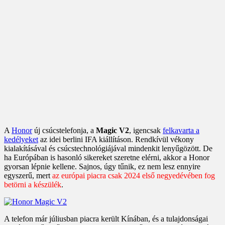
A
Honor
új csúcstelefonja, a
Magic V2
, igencsak
felkavarta a
kedélyeket
az idei berlini IFA kiállításon. Rendkívül vékony
kialakításával és csúcstechnológiájával mindenkit lenyűgözött. De
ha Európában is hasonló sikereket szeretne elérni, akkor a Honor
gyorsan lépnie kellene. Sajnos, úgy tűnik, ez nem lesz ennyire
egyszerű, mert
az európai piacra csak 2024 első negyedévében fog
betörni a készülék
.
A telefon már júliusban piacra került Kínában, és a tulajdonságai