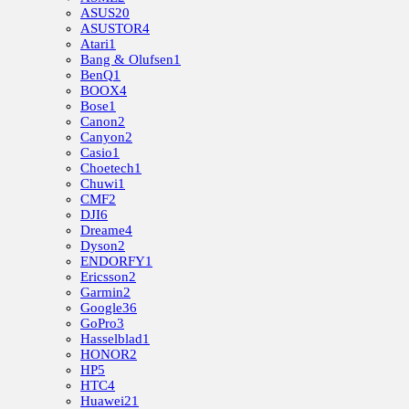
ASUS
20
ASUSTOR
4
Atari
1
Bang & Olufsen
1
BenQ
1
BOOX
4
Bose
1
Canon
2
Canyon
2
Casio
1
Choetech
1
Chuwi
1
CMF
2
DJI
6
Dreame
4
Dyson
2
ENDORFY
1
Ericsson
2
Garmin
2
Google
36
GoPro
3
Hasselblad
1
HONOR
2
HP
5
HTC
4
Huawei
21