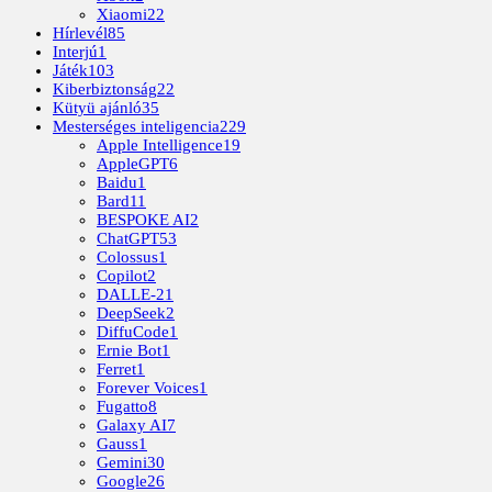
Xiaomi
22
Hírlevél
85
Interjú
1
Játék
103
Kiberbiztonság
22
Kütyü ajánló
35
Mesterséges inteligencia
229
Apple Intelligence
19
AppleGPT
6
Baidu
1
Bard
11
BESPOKE AI
2
ChatGPT
53
Colossus
1
Copilot
2
DALLE-2
1
DeepSeek
2
DiffuCode
1
Ernie Bot
1
Ferret
1
Forever Voices
1
Fugatto
8
Galaxy AI
7
Gauss
1
Gemini
30
Google
26