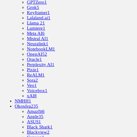
GPTZero
1
Grok
5
Keyframer
1
Lalaland.ai
1
Llama 2
1
Lumiere
1
Meta AI
6
Mistral AI
1
Neuralink
1
NotebookLM
1
OpenAI
52
Oracle
1
Perplexity AI
1
Pixie
1
ReALM
1
Sora
2
Veo
1
Voicebox
1
xAI
8
NMHH
1
Okosóra
235
Amazfit
6
Apple
35
ASUS
1
Black Shark
1
Blackview
2