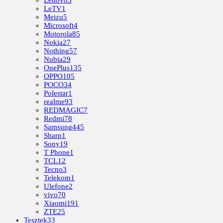
LeTV
1
Meizu
5
Microsoft
4
Motorola
85
Nokia
27
Nothing
57
Nubia
29
OnePlus
135
OPPO
105
POCO
34
Polestar
1
realme
93
REDMAGIC
7
Redmi
78
Samsung
445
Sharp
1
Sony
19
T Phone
1
TCL
12
Tecno
3
Telekom
1
Ulefone
2
vivo
70
Xiaomi
191
ZTE
25
Tesztek
33