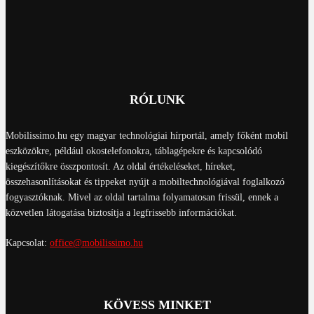
RÓLUNK
Mobilissimo.hu egy magyar technológiai hírportál, amely főként mobil
eszközökre, például okostelefonokra, táblagépekre és kapcsolódó
kiegészítőkre összpontosít. Az oldal értékeléseket, híreket,
összehasonlításokat és tippeket nyújt a mobiltechnológiával foglalkozó
fogyasztóknak. Mivel az oldal tartalma folyamatosan frissül, ennek a
közvetlen látogatása biztosítja a legfrissebb információkat.
Kapcsolat:
office@mobilissimo.hu
KÖVESS MINKET