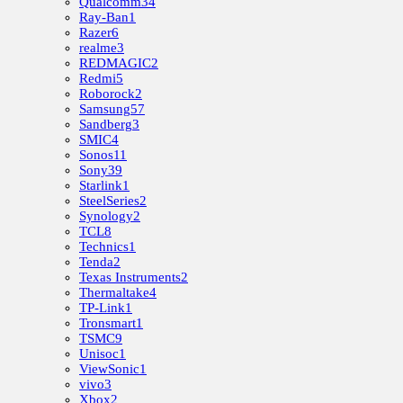
Qualcomm
34
Ray-Ban
1
Razer
6
realme
3
REDMAGIC
2
Redmi
5
Roborock
2
Samsung
57
Sandberg
3
SMIC
4
Sonos
11
Sony
39
Starlink
1
SteelSeries
2
Synology
2
TCL
8
Technics
1
Tenda
2
Texas Instruments
2
Thermaltake
4
TP-Link
1
Tronsmart
1
TSMC
9
Unisoc
1
ViewSonic
1
vivo
3
Xbox
2