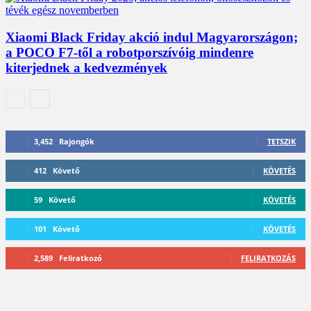
Xiaomi Black Friday akció indul Magyarországon;
a POCO F7-től a robotporszívóig mindenre
kiterjednek a kedvezmények
3,452
Rajongók
TETSZIK
412
Követő
KÖVETÉS
59
Követő
KÖVETÉS
101
Követő
KÖVETÉS
2,589
Feliratkozó
FELIRATKOZÁS