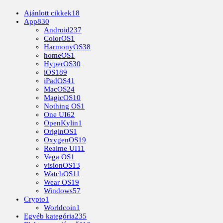
Ajánlott cikkek
18
App
830
Android
237
ColorOS
1
HarmonyOS
38
homeOS
1
HyperOS
30
iOS
189
iPadOS
41
MacOS
24
MagicOS
10
Nothing OS
1
One UI
62
OpenKylin
1
OriginOS
1
OxygenOS
19
Realme UI
11
Vega OS
1
visionOS
13
WatchOS
11
Wear OS
19
Windows
57
Crypto
1
Worldcoin
1
Egyéb kategória
235