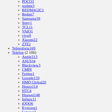
POCO
3
realme
3
REDMAGIC
1
Redmi
7
Samsung
39
Sony
1
TCL
11
VAIO
1
vivo
9
Xiaomi
22
ZTE
2
Tehnológia
169
Telefon
(2 106)
Apple
313
ASUS
34
Blackview
3
CMF
8
Fujitsu
1
Google
159
HMD Global
20
Honor
114
HTC
4
Huawei
148
Infinix
11
iQOO
6
Kyocera
1
Lenovo
3