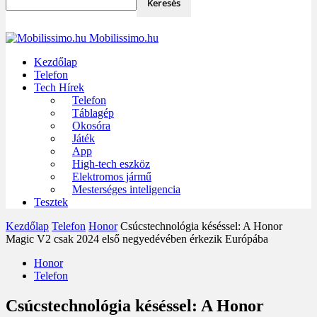
Mobilissimo.hu
Kezdőlap
Telefon
Tech Hírek
Telefon
Táblagép
Okosóra
Játék
App
High-tech eszköz
Elektromos jármű
Mesterséges inteligencia
Tesztek
Kezdőlap
Telefon
Honor
Csúcstechnológia késéssel: A Honor
Magic V2 csak 2024 első negyedévében érkezik Európába
Honor
Telefon
Csúcstechnológia késéssel: A Honor