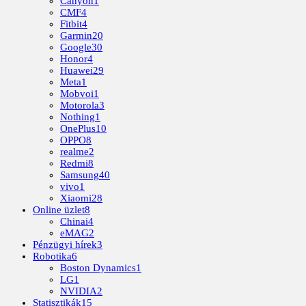
Canyon
1
CMF
4
Fitbit
4
Garmin
20
Google
30
Honor
4
Huawei
29
Meta
1
Mobvoi
1
Motorola
3
Nothing
1
OnePlus
10
OPPO
8
realme
2
Redmi
8
Samsung
40
vivo
1
Xiaomi
28
Online üzlet
8
Chinai
4
eMAG
2
Pénzügyi hírek
3
Robotika
6
Boston Dynamics
1
LG
1
NVIDIA
2
Statisztikák
15