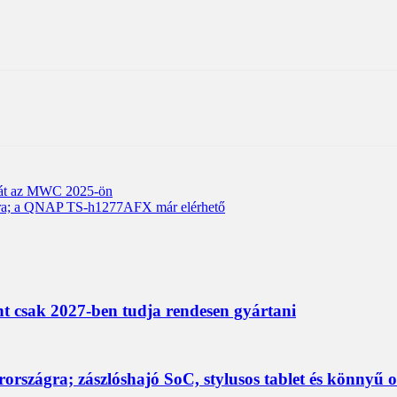
nját az MWC 2025-ön
ásra; a QNAP TS-h1277AFX már elérhető
nt csak 2027-ben tudja rendesen gyártani
rszágra; zászlóshajó SoC, stylusos tablet és könnyű 