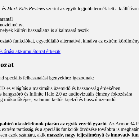
, és
Mark Ellis Reviews
szerint az egyik legjobb termék lett a kiállításo
arantál
 moziélményt
elyek kültéri használatra is alkalmassá teszik
oztató funkciókat, egyedülálló alternatívát kínálva az extrém körülmén
rozat
ind speciális felhasználási igényekhez igazodnak:
D-es világítás a maximális üzemidő és hasznosság érdekében
hangszóró és Infinite Halo 2.0 az audiovizuális élmény fokozására
g működőképes, valamint kettős kijelző és hosszú üzemidő
apabíró okostelefonok piacán az egyik vezető gyártó
. Az Armor 34 P
 az extrém tartósság és a speciális funkciók ötvözése továbbra is megha
ösen azok számára, akik
masszív, nagy teljesítményű és innovatív fun