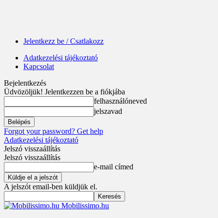
Jelentkezz be / Csatlakozz
Adatkezelési tájékoztató
Kapcsolat
Bejelentkezés
Üdvözöljük! Jelentkezzen be a fiókjába
felhasználóneved
jelszavad
Forgot your password? Get help
Adatkezelési tájékoztató
Jelszó visszaállítás
Jelszó visszaállítás
e-mail címed
A jelszót email-ben küldjük el.
Mobilissimo.hu