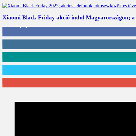
Xiaomi Black Friday akció indul Magyarországon; a
3,452
Rajongók
412
Követő
59
Követő
101
Követő
2,589
Feliratkozó