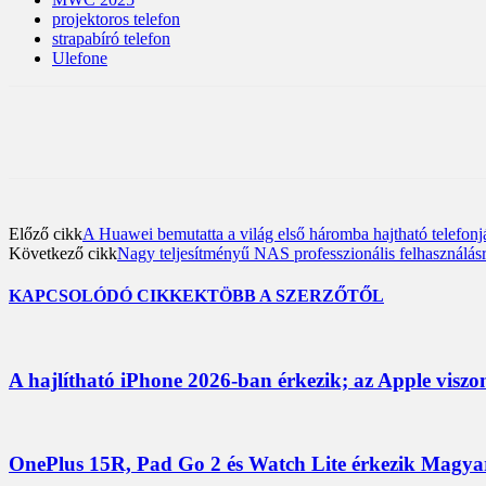
projektoros telefon
strapabíró telefon
Ulefone
Előző cikk
A Huawei bemutatta a világ első háromba hajtható telefo
Következő cikk
Nagy teljesítményű NAS professzionális felhasznál
KAPCSOLÓDÓ CIKKEK
TÖBB A SZERZŐTŐL
A hajlítható iPhone 2026-ban érkezik; az Apple viszo
OnePlus 15R, Pad Go 2 és Watch Lite érkezik Magyaro