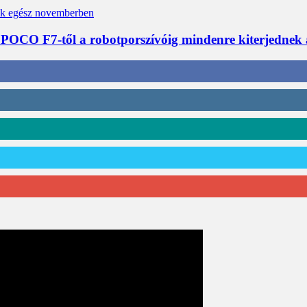
 POCO F7-től a robotporszívóig mindenre kiterjednek