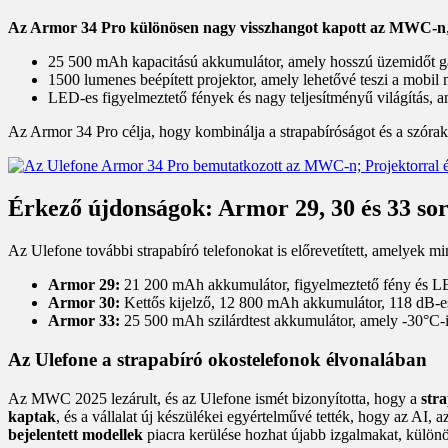
Az Armor 34 Pro különösen nagy visszhangot kapott az MWC-n
25 500 mAh kapacitású akkumulátor, amely hosszú üzemidőt g
1500 lumenes beépített projektor, amely lehetővé teszi a mobil
LED-es figyelmeztető fények és nagy teljesítményű világítás, am
Az Armor 34 Pro célja, hogy kombinálja a strapabíróságot és a szórak
Érkező újdonságok: Armor 29, 30 és 33 so
Az Ulefone további strapabíró telefonokat is előrevetített, amelyek m
Armor 29:
21 200 mAh akkumulátor, figyelmeztető fény és LE
Armor 30:
Kettős kijelző, 12 800 mAh akkumulátor, 118 dB-es 
Armor 33:
25 500 mAh szilárdtest akkumulátor, amely -30°C-i
Az Ulefone a strapabíró okostelefonok élvonalában
Az MWC 2025 lezárult, és az Ulefone ismét bizonyította, hogy a
str
kaptak
, és a vállalat új készülékei egyértelművé tették, hogy az AI,
bejelentett modellek
piacra kerülése hozhat újabb izgalmakat, külön