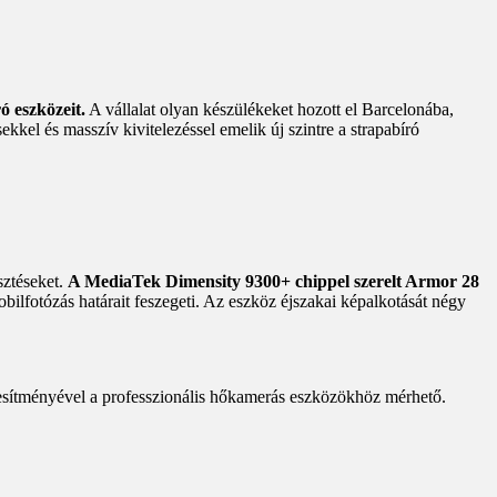
ó eszközeit.
A vállalat olyan készülékeket hozott el Barcelonába,
ekkel és masszív kivitelezéssel emelik új szintre a strapabíró
sztéseket.
A MediaTek Dimensity 9300+ chippel szerelt Armor 28
ilfotózás határait feszegeti. Az eszköz éjszakai képalkotását négy
jesítményével a professzionális hőkamerás eszközökhöz mérhető.