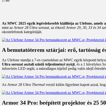
1786
Az MWC 2025 egyik legérdekesebb kiállítója az Ulefone, amely 
mint az
Armor 28 Ultra sorozat
, az érkező
Armor 29, 30, 33 és 34 szé
okostelefonok kategóriáját.
A bemutatóterem sztárjai: erő, tartósság é
Az Ulefone standja a 7-es csarnokban az MWC egyik központi helyszíne
Ultra sorozat asztali szintű teljesítményt nyújt
, és a 1 hüvelykes S
infravörös LED segíti, a másodlagos kijelző pedig valós idejű értesíté
Az
Armor 28 Ultra Thermal
verzió külön figyelmet kapott azzal, ho
Armor 34 Pro: beépített projektor és 25 