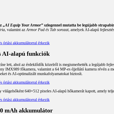
az
„AI Equip Your Armor”
szlogennel mutatta be legújabb strapabír
ria
, valamint az
Armor Pad és Tab sorozat
, amelyek AI-alapú fejlesztés
s AI-alapú funkciók
 lett, ahol az érdeklődők közelről is megismerhették a legújabb fejle
ony IMX989 főkamera, valamint a 64 MP-es éjjellátó kamera révén a mob
seket és AI-optimalizált munkafolyamatokat biztosít.
gy világelsőként 640×512 pixeles AI-alapú hőkamerát kapott, amely tel
500 mAh akkumulátor