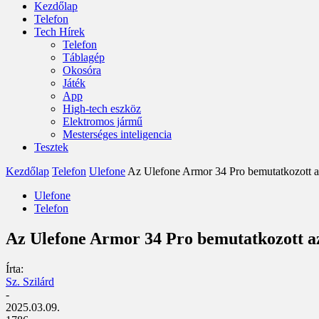
Kezdőlap
Telefon
Tech Hírek
Telefon
Táblagép
Okosóra
Játék
App
High-tech eszköz
Elektromos jármű
Mesterséges inteligencia
Tesztek
Kezdőlap
Telefon
Ulefone
Az Ulefone Armor 34 Pro bemutatkozott az
Ulefone
Telefon
Az Ulefone Armor 34 Pro bemutatkozott a
Írta:
Sz. Szilárd
-
2025.03.09.