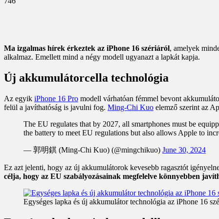
746
Ma izgalmas hírek érkeztek az iPhone 16 szériáról
, amelyek minde
alkalmaz. Emellett mind a négy modell ugyanazt a lapkát kapja.
Új akkumulátorcella technológia
Az egyik
iPhone 16 Pro
modell várhatóan fémmel bevont akkumulátorc
felül a javíthatóság is javulni fog.
Ming-Chi Kuo
elemző szerint az Ap
The EU regulates that by 2027, all smartphones must be equipped
the battery to meet EU regulations but also allows Apple to in
— 郭明錤 (Ming-Chi Kuo) (@mingchikuo)
June 30, 2024
Ez azt jelenti, hogy az új akkumulátorok kevesebb ragasztót igényeln
célja, hogy az EU szabályozásainak megfelelve könnyebben javíth
Egységes lapka és új akkumulátor technológia az iPhone 16 sz