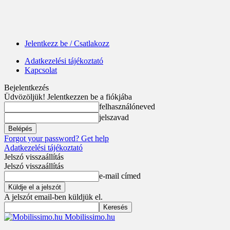
Jelentkezz be / Csatlakozz
Adatkezelési tájékoztató
Kapcsolat
Bejelentkezés
Üdvözöljük! Jelentkezzen be a fiókjába
felhasználóneved
jelszavad
Forgot your password? Get help
Adatkezelési tájékoztató
Jelszó visszaállítás
Jelszó visszaállítás
e-mail címed
A jelszót email-ben küldjük el.
Mobilissimo.hu