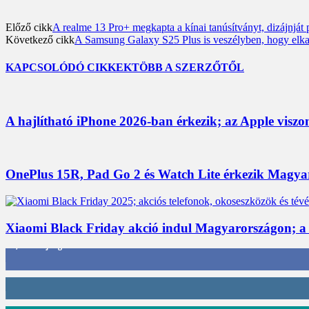
Előző cikk
A realme 13 Pro+ megkapta a kínai tanúsítványt, dizájnját
Következő cikk
A Samsung Galaxy S25 Plus is veszélyben, hogy elkas
KAPCSOLÓDÓ CIKKEK
TÖBB A SZERZŐTŐL
A hajlítható iPhone 2026-ban érkezik; az Apple viszo
OnePlus 15R, Pad Go 2 és Watch Lite érkezik Magyaro
Xiaomi Black Friday akció indul Magyarországon; a
3,452
Rajongók
412
Követő
59
Követő