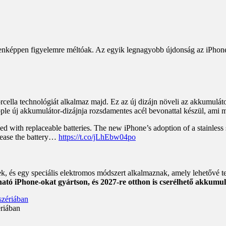
nképpen figyelemre méltóak. Az egyik legnagyobb újdonság az iPhone 1
ella technológiát alkalmaz majd. Ez az új dizájn növeli az akkumulát
ple új akkumulátor-dizájnja rozsdamentes acél bevonattal készül, ami m
 with replaceable batteries. The new iPhone’s adoption of a stainless s
crease the battery…
https://t.co/jLhEbw04po
ek, és egy speciális elektromos módszert alkalmaznak, amely lehetővé 
ató iPhone-okat gyártson, és 2027-re otthon is cserélhető akkumu
ériában