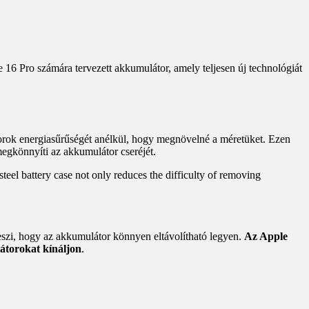
6 Pro számára tervezett akkumulátor, amely teljesen új technológiát
orok energiasűrűségét anélkül, hogy megnövelné a méretüket. Ezen
egkönnyíti az akkumulátor cseréjét.
teel battery case not only reduces the difficulty of removing
teszi, hogy az akkumulátor könnyen eltávolítható legyen.
Az Apple
látorokat kínáljon
.