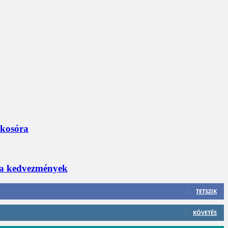
okosóra
 a kedvezmények
TETSZIK
KÖVETÉS