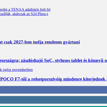
 pedig a TENAA adatbázis fedi fel
zálják, akárcsak az S24 Plusz-t
nt csak 2027-ben tudja rendesen gyártani
rszágra; zászlóshajó SoC, stylusos tablet és könnyű 
 POCO F7-től a robotporszívóig mindenre kiterjednek