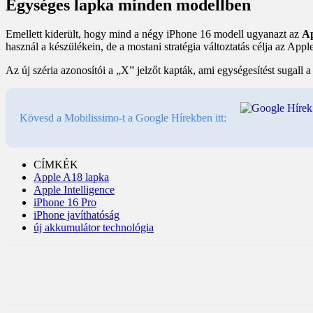
Egységes lapka minden modellben
Emellett kiderült, hogy mind a négy iPhone 16 modell ugyanazt az
Ap
használ a készülékein, de a mostani stratégia változtatás célja az Ap
Az új széria azonosítói a „X” jelzőt kapták, ami egységesítést sugall
Kövesd a Mobilissimo-t a Google Hírekben itt:
CÍMKÉK
Apple A18 lapka
Apple Intelligence
iPhone 16 Pro
iPhone javíthatóság
új akkumulátor technológia