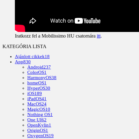
Iratkozz fel a Mobilissimo HU csatornára
itt
.
KATEGÓRIA LISTA
Ajánlott cikkek
18
App
830
Android
237
ColorOS
1
HarmonyOS
38
homeOS
1
HyperOS
30
iOS
189
iPadOS
41
MacOS
24
MagicOS
10
Nothing OS
1
One UI
62
OpenKylin
1
OriginOS
1
OxygenOS
19