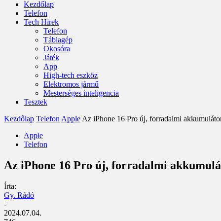
Kezdőlap
Telefon
Tech Hírek
Telefon
Táblagép
Okosóra
Játék
App
High-tech eszköz
Elektromos jármű
Mesterséges inteligencia
Tesztek
Kezdőlap
Telefon
Apple
Az iPhone 16 Pro új, forradalmi akkumulátor
Apple
Telefon
Az iPhone 16 Pro új, forradalmi akkumulá
Írta:
Gy. Rádó
-
2024.07.04.