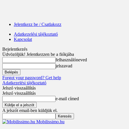
Jelentkezz be / Csatlakozz
Adatkezelési tájékoztató
Kapcsolat
Bejelentkezés
Üdvözöljük! Jelentkezzen be a fiókjába
felhasználóneved
jelszavad
Forgot your password? Get help
Adatkezelési tájékoztató
Jelszó visszaállítás
Jelszó visszaállítás
e-mail címed
A jelszót email-ben küldjük el.
Mobilissimo.hu