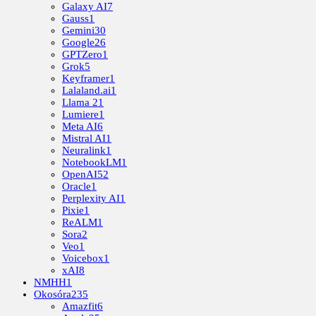
Galaxy AI
7
Gauss
1
Gemini
30
Google
26
GPTZero
1
Grok
5
Keyframer
1
Lalaland.ai
1
Llama 2
1
Lumiere
1
Meta AI
6
Mistral AI
1
Neuralink
1
NotebookLM
1
OpenAI
52
Oracle
1
Perplexity AI
1
Pixie
1
ReALM
1
Sora
2
Veo
1
Voicebox
1
xAI
8
NMHH
1
Okosóra
235
Amazfit
6