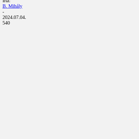
Írta:
B. Mihály
-
2024.07.04.
540