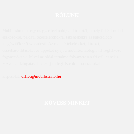
RÓLUNK
Mobilissimo.hu egy magyar technológiai hírportál, amely főként mobil
eszközökre, például okostelefonokra, táblagépekre és kapcsolódó
kiegészítőkre összpontosít. Az oldal értékeléseket, híreket,
összehasonlításokat és tippeket nyújt a mobiltechnológiával foglalkozó
fogyasztóknak. Mivel az oldal tartalma folyamatosan frissül, ennek a
közvetlen látogatása biztosítja a legfrissebb információkat.
Kapcsolat:
office@mobilissimo.hu
KÖVESS MINKET