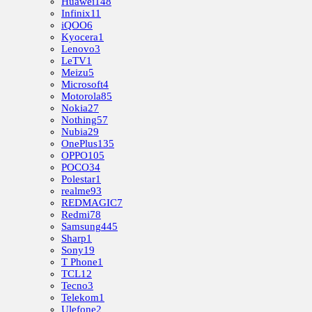
Huawei
148
Infinix
11
iQOO
6
Kyocera
1
Lenovo
3
LeTV
1
Meizu
5
Microsoft
4
Motorola
85
Nokia
27
Nothing
57
Nubia
29
OnePlus
135
OPPO
105
POCO
34
Polestar
1
realme
93
REDMAGIC
7
Redmi
78
Samsung
445
Sharp
1
Sony
19
T Phone
1
TCL
12
Tecno
3
Telekom
1
Ulefone
2