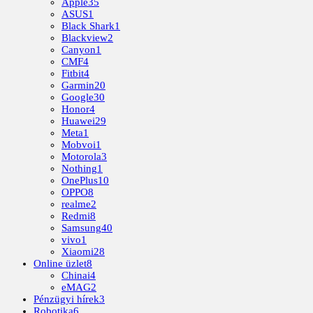
Apple
35
ASUS
1
Black Shark
1
Blackview
2
Canyon
1
CMF
4
Fitbit
4
Garmin
20
Google
30
Honor
4
Huawei
29
Meta
1
Mobvoi
1
Motorola
3
Nothing
1
OnePlus
10
OPPO
8
realme
2
Redmi
8
Samsung
40
vivo
1
Xiaomi
28
Online üzlet
8
Chinai
4
eMAG
2
Pénzügyi hírek
3
Robotika
6