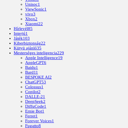
Unisoc
1
ViewSonic
1
vivo
3
Xbox
2
Xiaomi
22
Hírlevél
85
Interjú
1
Játék
103
Kiberbiztonság
22
Kütyü ajánló
35
Mesterséges inteligencia
229
Apple Intelligence
19
AppleGPT
6
Baidu
1
Bard
11
BESPOKE AI
2
ChatGPT
53
Colossus
1
Copilot
2
DALLE-2
1
DeepSeek
2
DiffuCode
1
Ernie Bot
1
Ferret
1
Forever Voices
1
Fugatto
8