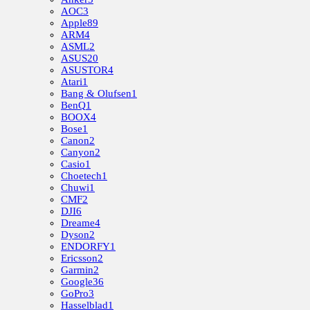
AOC
3
Apple
89
ARM
4
ASML
2
ASUS
20
ASUSTOR
4
Atari
1
Bang & Olufsen
1
BenQ
1
BOOX
4
Bose
1
Canon
2
Canyon
2
Casio
1
Choetech
1
Chuwi
1
CMF
2
DJI
6
Dreame
4
Dyson
2
ENDORFY
1
Ericsson
2
Garmin
2
Google
36
GoPro
3
Hasselblad
1