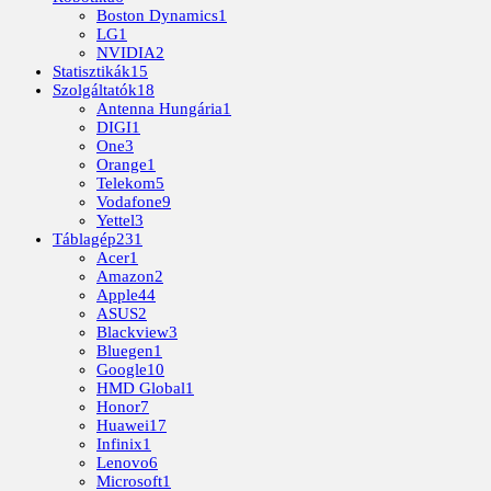
Boston Dynamics
1
LG
1
NVIDIA
2
Statisztikák
15
Szolgáltatók
18
Antenna Hungária
1
DIGI
1
One
3
Orange
1
Telekom
5
Vodafone
9
Yettel
3
Táblagép
231
Acer
1
Amazon
2
Apple
44
ASUS
2
Blackview
3
Bluegen
1
Google
10
HMD Global
1
Honor
7
Huawei
17
Infinix
1
Lenovo
6
Microsoft
1