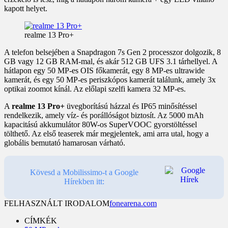
kapott helyet.
realme 13 Pro+
A telefon belsejében a Snapdragon 7s Gen 2 processzor dolgozik, 8
GB vagy 12 GB RAM-mal, és akár 512 GB UFS 3.1 tárhellyel. A
hátlapon egy 50 MP-es OIS főkamerát, egy 8 MP-es ultrawide
kamerát, és egy 50 MP-es periszkópos kamerát találunk, amely 3x
optikai zoomot kínál. Az előlapi szelfi kamera 32 MP-es.
A
realme 13 Pro+
üvegborítású házzal és IP65 minősítéssel
rendelkezik, amely víz- és porállóságot biztosít. Az 5000 mAh
kapacitású akkumulátor 80W-os SuperVOOC gyorstöltéssel
tölthető. Az első teaserek már megjelentek, ami arra utal, hogy a
globális bemutató hamarosan várható.
Kövesd a Mobilissimo-t a Google
Hírekben itt:
FELHASZNÁLT IRODALOM
fonearena.com
CÍMKÉK