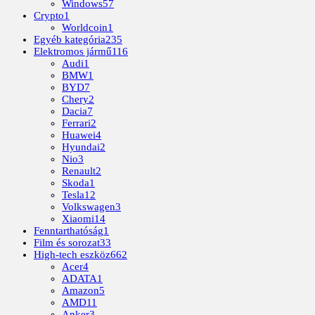
Windows
57
Crypto
1
Worldcoin
1
Egyéb kategória
235
Elektromos jármű
116
Audi
1
BMW
1
BYD
7
Chery
2
Dacia
7
Ferrari
2
Huawei
4
Hyundai
2
Nio
3
Renault
2
Skoda
1
Tesla
12
Volkswagen
3
Xiaomi
14
Fenntarthatóság
1
Film és sorozat
33
High-tech eszköz
662
Acer
4
ADATA
1
Amazon
5
AMD
11
Anker
3