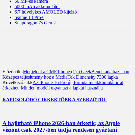
50 MP-es kamera
5000 mAh akkumulátor
6.7 hüvelykes AMOLED kijelző
realme 13 Pro+
Snapdragon 7s Gen 2
Előző cikk
Megjelent a CMF Phone (1) a GeekBench adatbázisban;
Közepes teljesítmény hoz a MediaTek Dimensity 7300 lapka
Következő cikk
Az iPhone 16 Pro új, forradalmi akkumulátorral
érkezhet; Minden modell ugyanazt a lapkát használja
KAPCSOLÓDÓ CIKKEK
TÖBB A SZERZŐTŐL
A hajlítható iPhone 2026-ban érkezik; az Apple
viszont csak 2027-ben tudja rendesen gyártani