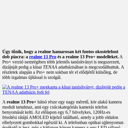
Úgy tűnik, hogy a realme hamarosan két fontos okostelefont
dob piacra: a
realme 13 Pro
és a realme 13 Pro+ modelleket.
A
Pro+ verzió nemrégiben több jelentős tanúsítványt is megszerzett,
dizájnját pedig a kínai
TENAA
adatbázisában is megcsodálhattuk. A
részletek alapján a Pro+ nem sokban tér el elődjétől külsőleg, de
több izgalmas újítással is szolgál.
A
realme 13 Pro+
hátsó része egy nagy méretű, kör alakú kamera
modult tartalmaz, ami egy csúcskategóriás kamerás telefon
benyomását kelti. Az előlapon egy 6,7 hüvelykes, 120Hz-es
frissítési rátájú AMOLED kijelző található, amely a jobb oldalon
elhelyezett gombokkal egészül ki. A telefonban optikai ujjlenyomat-
érzékelő is lesz, míg a hátlapon három kamera + egy LED villanó