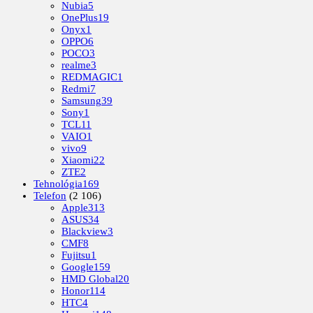
Nubia
5
OnePlus
19
Onyx
1
OPPO
6
POCO
3
realme
3
REDMAGIC
1
Redmi
7
Samsung
39
Sony
1
TCL
11
VAIO
1
vivo
9
Xiaomi
22
ZTE
2
Tehnológia
169
Telefon
(2 106)
Apple
313
ASUS
34
Blackview
3
CMF
8
Fujitsu
1
Google
159
HMD Global
20
Honor
114
HTC
4