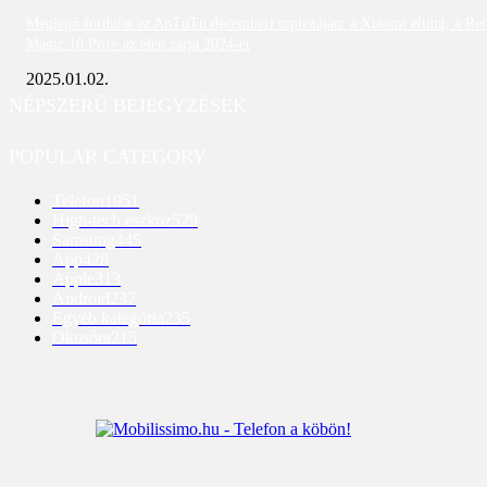
Meglepő fordulat az AnTuTu decemberi toplistáján: a Xiaomi eltűnt, a Re
Magic 10 Pro+ az élen zárja 2024-et
2025.01.02.
NÉPSZERŰ BEJEGYZÉSEK
POPULAR CATEGORY
Telefon
1951
High-tech eszköz
529
Samsung
445
App
428
Apple
313
Android
237
Egyéb kategória
235
Okosóra
215