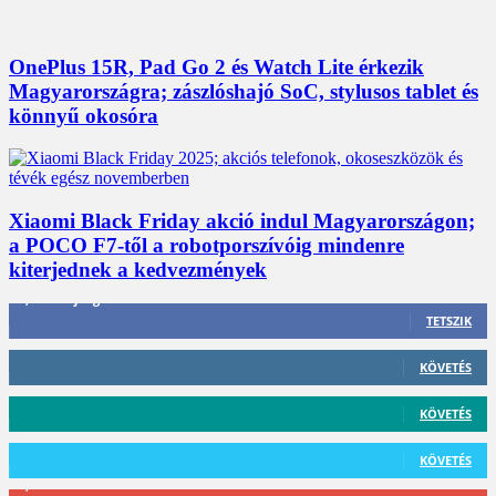
OnePlus 15R, Pad Go 2 és Watch Lite érkezik
Magyarországra; zászlóshajó SoC, stylusos tablet és
könnyű okosóra
Xiaomi Black Friday akció indul Magyarországon;
a POCO F7-től a robotporszívóig mindenre
kiterjednek a kedvezmények
3,452
Rajongók
TETSZIK
412
Követő
KÖVETÉS
59
Követő
KÖVETÉS
101
Követő
KÖVETÉS
2,589
Feliratkozó