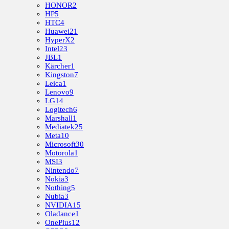
HONOR
2
HP
5
HTC
4
Huawei
21
HyperX
2
Intel
23
JBL
1
Kärcher
1
Kingston
7
Leica
1
Lenovo
9
LG
14
Logitech
6
Marshall
1
Mediatek
25
Meta
10
Microsoft
30
Motorola
1
MSI
3
Nintendo
7
Nokia
3
Nothing
5
Nubia
3
NVIDIA
15
Oladance
1
OnePlus
12