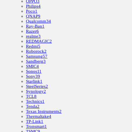
OPPO
3
Philips
4
Poco
1
QNAP
9
Qualcomm
34
Ray-Ban
1
Razer
6
realme
3
REDMAGIC
2
Redmi
5
Roborock
2
Samsung
57
Sandberg
3
SMIC
4
Sonos
11
Sony
39
Starlink
1
SteelSeries
2
Synology
2
TCL
8
Technics
1
Tenda
2
Texas Instruments
2
Thermaltake
4
TP-Link
1
Tronsmart
1
TSMC
9