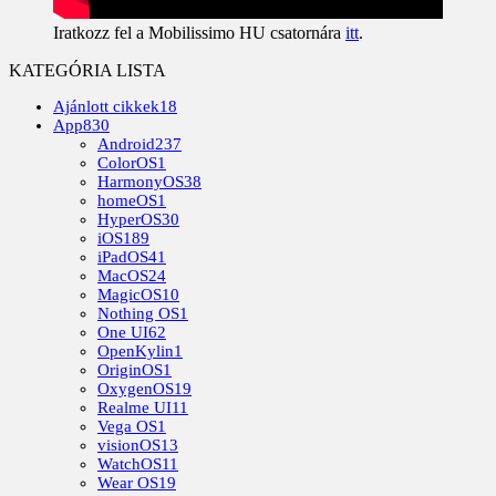
Iratkozz fel a Mobilissimo HU csatornára
itt
.
KATEGÓRIA LISTA
Ajánlott cikkek
18
App
830
Android
237
ColorOS
1
HarmonyOS
38
homeOS
1
HyperOS
30
iOS
189
iPadOS
41
MacOS
24
MagicOS
10
Nothing OS
1
One UI
62
OpenKylin
1
OriginOS
1
OxygenOS
19
Realme UI
11
Vega OS
1
visionOS
13
WatchOS
11
Wear OS
19