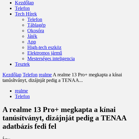
Kezdőlap
Telefon
Tech Hírek
Telefon
Táblagép
Okosóra
Játék
App
High-tech eszköz
Elektromos jármű
Mesterséges inteligencia
Tesztek
Kezdőlap
Telefon
realme
A realme 13 Pro+ megkapta a kínai
tanúsítványt, dizájnját pedig a TENAA...
realme
Telefon
A realme 13 Pro+ megkapta a kínai
tanúsítványt, dizájnját pedig a TENAA
adatbázis fedi fel