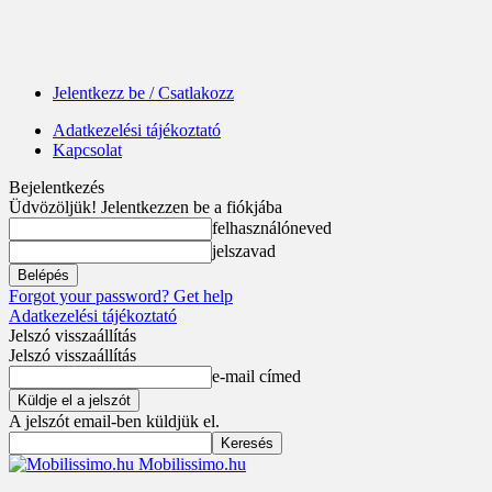
Jelentkezz be / Csatlakozz
Adatkezelési tájékoztató
Kapcsolat
Bejelentkezés
Üdvözöljük! Jelentkezzen be a fiókjába
felhasználóneved
jelszavad
Forgot your password? Get help
Adatkezelési tájékoztató
Jelszó visszaállítás
Jelszó visszaállítás
e-mail címed
A jelszót email-ben küldjük el.
Mobilissimo.hu