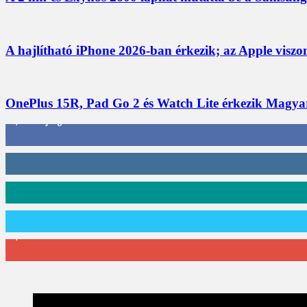
A hajlítható iPhone 2026-ban érkezik; az Apple viszo
OnePlus 15R, Pad Go 2 és Watch Lite érkezik Magyaro
3,452
Rajongók
412
Követő
59
Követő
101
Követő
2,589
Feliratkozó