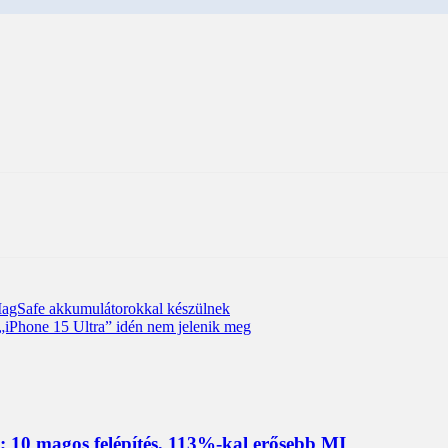
 MagSafe akkumulátorokkal készülnek
 „iPhone 15 Ultra” idén nem jelenik meg
 10 magos felépítés, 113%-kal erősebb MI