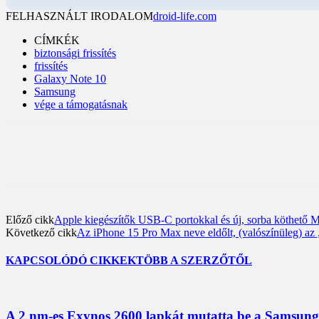
FELHASZNÁLT IRODALOM
droid-life.com
CÍMKÉK
biztonsági frissítés
frissítés
Galaxy Note 10
Samsung
vége a támogatásnak
Előző cikk
Apple kiegészítők USB-C portokkal és új, sorba köthető
Következő cikk
Az iPhone 15 Pro Max neve eldőlt, (valószínüleg) az
KAPCSOLÓDÓ CIKKEK
TÖBB A SZERZŐTŐL
A 2 nm-es Exynos 2600 lapkát mutatta be a Samsung;