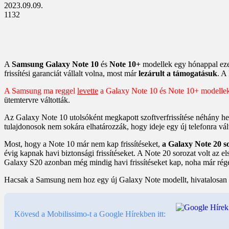
2023.09.09.
1132
A
Samsung Galaxy Note 10
és
Note 10+
modellek egy hónappal ezel
frissítési garanciát vállalt volna, most már
lezárult a támogatásuk
. A
A Samsung ma reggel
levette
a Galaxy Note 10 és Note 10+ modelleket
ütemtervre váltották.
Az Galaxy Note 10 utolsóként megkapott szoftverfrissítése néhány hete
tulajdonosok nem sokára elhatározzák, hogy ideje egy új telefonra vált
Most, hogy a Note 10 már nem kap frissítéseket,
a Galaxy Note 20 so
évig kapnak havi biztonsági frissítéseket. A Note 20 sorozat volt az el
Galaxy S20 azonban még mindig havi frissítéseket kap, noha már rége
Hacsak a Samsung nem hoz egy új Galaxy Note modellt, hivatalosan is 
Kövesd a Mobilissimo-t a Google Hírekben itt: