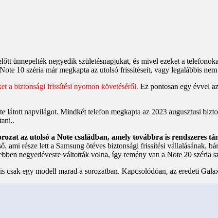
őtt ünnepelték negyedik születésnapjukat, és mivel ezeket a telefonok
 Note 10 széria már megkapta az utolsó frissítéseit, vagy legalábbis ne
 a biztonsági frissítési nyomon követéséről.
Ez pontosan egy évvel azu
 látott napvilágot. Mindkét telefon megkapta az 2023 augusztusi biztons
ani..
rozat az utolsó a Note családban, amely továbbra is rendszeres tá
ső, ami része lett a Samsung ötéves biztonsági frissítési vállalásának, b
bben negyedévesre váltották volna, így remény van a Note 20 széria s
csak egy modell marad a sorozatban. Kapcsolódóan, az eredeti Galaxy Z 