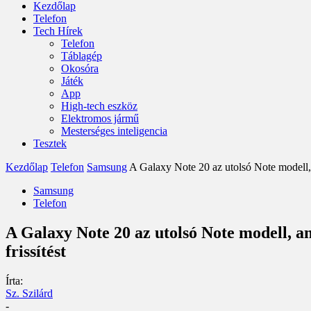
Kezdőlap
Telefon
Tech Hírek
Telefon
Táblagép
Okosóra
Játék
App
High-tech eszköz
Elektromos jármű
Mesterséges inteligencia
Tesztek
Kezdőlap
Telefon
Samsung
A Galaxy Note 20 az utolsó Note modell, 
Samsung
Telefon
A Galaxy Note 20 az utolsó Note modell, a
frissítést
Írta:
Sz. Szilárd
-