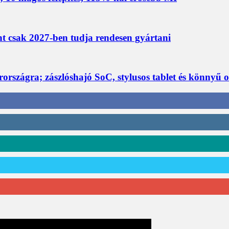
nt csak 2027-ben tudja rendesen gyártani
rszágra; zászlóshajó SoC, stylusos tablet és könnyű 