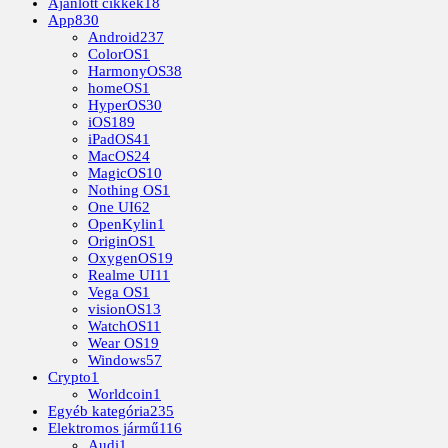
Ajánlott cikkek
18
App
830
Android
237
ColorOS
1
HarmonyOS
38
homeOS
1
HyperOS
30
iOS
189
iPadOS
41
MacOS
24
MagicOS
10
Nothing OS
1
One UI
62
OpenKylin
1
OriginOS
1
OxygenOS
19
Realme UI
11
Vega OS
1
visionOS
13
WatchOS
11
Wear OS
19
Windows
57
Crypto
1
Worldcoin
1
Egyéb kategória
235
Elektromos jármű
116
Audi
1