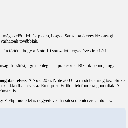
at még azelőtt dobták piacra, hogy a Samsung ötéves biztonsági
m várhatóak továbbiak.
tán történt, hogy a Note 10 sorozatot negyedéves frissítési
ági frissítést, így jelenleg is naprakészek. Bízunk benne, hogy a
mogatást élvez.
A Note 20 és Note 20 Ultra modellek még további két
ár ezt akkoriban csak az Enterprise Edition telefonokra gondolták. A
zámára is.
Flip modellet is negyedéves frissítési ütemtervre állították.