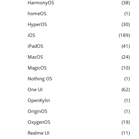
HarmonyOS
38
homeOS
1
HyperOS
30
iOS
189
iPadOS
41
MacOS
24
MagicOS
10
Nothing OS
1
One UI
62
OpenKylin
1
OriginOS
1
OxygenOS
19
Realme UI
11