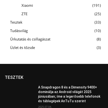
Xiaomi
191
ZTE
25
Tesztek
33
Tudásvilág
10
Űrkutatás és csillagászat
8
Üzlet és tőzsde
3
TESZTEK
A Snapdragon 8 és a Dimensity 9400+
dominálja az Android világát 2025
júniusában; íme a legerősebb telefonok
és táblagépek AnTuTu szerint
2025.07.04.