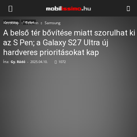
Mobilissimo.hu
Samsung
Telefon
Kezdőlap
Telefon
Samsung
A belső tér bővítése miatt szorulhat ki
az S Pen; a Galaxy S27 Ultra új
hardveres prioritásokat kap
Írta:
Gy. Rádó
-
2025.04.10.
1072