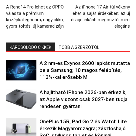
A Reno14 Pro lehet az OPPO
Az iPhone 17 Air túl vékony
válasza a prémium
lehet a saját érdekében; az új
középkategóriára; nagy akku,
dizájn inkább megosztó, mint
gyors töltés, új kameradizájn
elegáns
KAPCSOLÓDÓ CIKKEK
TÖBB A SZERZŐTŐL
A 2 nm-es Exynos 2600 lapkát mutatta
be a Samsung; 10 magos felépítés,
113%-kal erősebb MI
A hajlítható iPhone 2026-ban érkezik;
az Apple viszont csak 2027-ben tudja
rendesen gyártani
OnePlus 15R, Pad Go 2 és Watch Lite
érkezik Magyarországra; zászlóshajó
SoC, stylusos tablet és könnyű