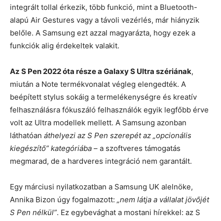
integrált tollal érkezik, több funkció, mint a Bluetooth-
alapú Air Gestures vagy a távoli vezérlés, már hiányzik
belőle. A Samsung ezt azzal magyarázta, hogy ezek a
funkciók alig érdekeltek valakit.
Az S Pen 2022 óta része a Galaxy S Ultra szériának
,
miután a Note termékvonalat végleg elengedték. A
beépített stylus sokáig a termelékenységre és kreatív
felhasználásra fókuszáló felhasználók egyik legfőbb érve
volt az Ultra modellek mellett. A Samsung azonban
láthatóan
áthelyezi az S Pen szerepét az „opcionális
kiegészítő” kategóriába
– a szoftveres támogatás
megmarad, de a hardveres integráció nem garantált.
Egy márciusi nyilatkozatban a Samsung UK alelnöke,
Annika Bizon úgy fogalmazott:
„nem látja a vállalat jövőjét
S Pen nélkül”
. Ez egybevághat a mostani hírekkel: az S