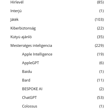
Hírlevél
85
Interjú
1
Játék
103
Kiberbiztonság
22
Kütyü ajánló
35
Mesterséges inteligencia
229
Apple Intelligence
19
AppleGPT
6
Baidu
1
Bard
11
BESPOKE AI
2
ChatGPT
53
Colossus
1