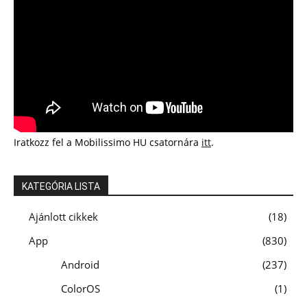
Iratkozz fel a Mobilissimo HU csatornára
itt
.
KATEGÓRIA LISTA
Ajánlott cikkek
18
App
830
Android
237
ColorOS
1