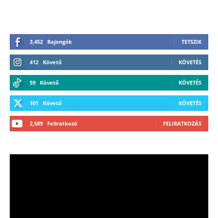
3,452
Rajongók
TETSZIK
412
Követő
KÖVETÉS
59
Követő
KÖVETÉS
101
Követő
KÖVETÉS
2,589
Feliratkozó
FELIRATKOZÁS