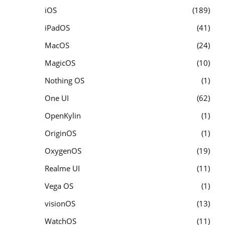
iOS
189
iPadOS
41
MacOS
24
MagicOS
10
Nothing OS
1
One UI
62
OpenKylin
1
OriginOS
1
OxygenOS
19
Realme UI
11
Vega OS
1
visionOS
13
WatchOS
11