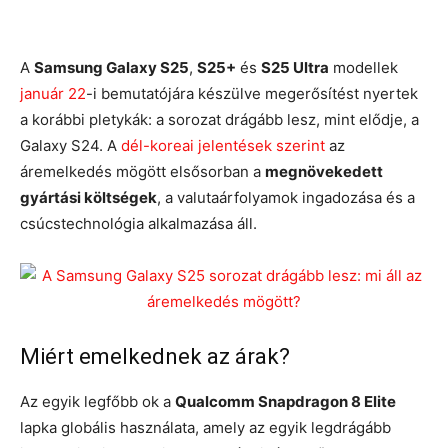
A
Samsung Galaxy S25
,
S25+
és
S25 Ultra
modellek
január 22
-i bemutatójára készülve megerősítést nyertek
a korábbi pletykák: a sorozat drágább lesz, mint elődje, a
Galaxy S24. A
dél-koreai jelentések szerint
az
áremelkedés mögött elsősorban a
megnövekedett
gyártási költségek
, a valutaárfolyamok ingadozása és a
csúcstechnológia alkalmazása áll.
Miért emelkednek az árak?
Az egyik legfőbb ok a
Qualcomm Snapdragon 8 Elite
lapka globális használata, amely az egyik legdrágább