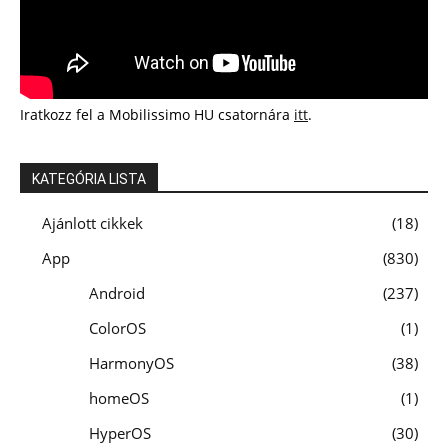
Iratkozz fel a Mobilissimo HU csatornára
itt
.
KATEGÓRIA LISTA
Ajánlott cikkek
18
App
830
Android
237
ColorOS
1
HarmonyOS
38
homeOS
1
HyperOS
30