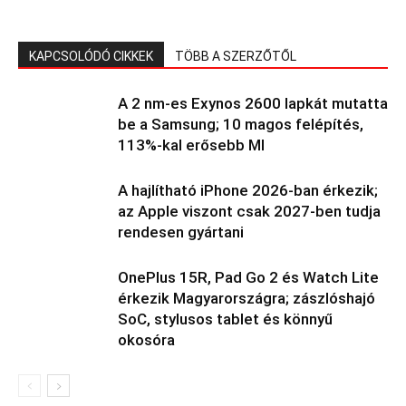
KAPCSOLÓDÓ CIKKEK
TÖBB A SZERZŐTŐL
A 2 nm-es Exynos 2600 lapkát mutatta
be a Samsung; 10 magos felépítés,
113%-kal erősebb MI
A hajlítható iPhone 2026-ban érkezik;
az Apple viszont csak 2027-ben tudja
rendesen gyártani
OnePlus 15R, Pad Go 2 és Watch Lite
érkezik Magyarországra; zászlóshajó
SoC, stylusos tablet és könnyű
okosóra