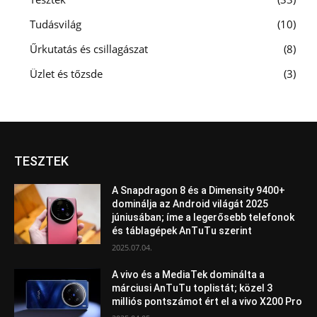
Tudásvilág
10
Űrkutatás és csillagászat
8
Üzlet és tőzsde
3
TESZTEK
A Snapdragon 8 és a Dimensity 9400+
dominálja az Android világát 2025
júniusában; íme a legerősebb telefonok
és táblagépek AnTuTu szerint
2025.07.04.
A vivo és a MediaTek dominálta a
márciusi AnTuTu toplistát; közel 3
milliós pontszámot ért el a vivo X200 Pro