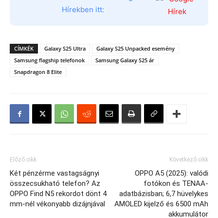
Hírekben itt:
CÍMKÉK
Galaxy S25 Ultra
Galaxy S25 Unpacked esemény
Samsung flagship telefonok
Samsung Galaxy S25 ár
Snapdragon 8 Elite
Előző cikk
Következő cikk
Két pénzérme vastagságnyi
OPPO A5 (2025): valódi
összecsukható telefon? Az
fotókon és TENAA-
OPPO Find N5 rekordot dönt 4
adatbázisban; 6,7 hüvelykes
mm-nél vékonyabb dizájnjával
AMOLED kijelző és 6500 mAh
akkumulátor