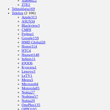
Xiaomi
22
ZTE
2
Tehnológia
169
Telefon
(2 106)
Apple
313
ASUS
34
Blackview
3
CMF
8
Fujitsu
1
Google
159
HMD Global
20
Honor
114
HTC
4
Huawei
148
Infinix
11
iQOO
6
Kyocera
1
Lenovo
3
LeTV
1
Meizu
5
Microsoft
4
Motorola
85
Nokia
27
Nothing
57
Nubia
29
OnePlus
135
OPPO
105