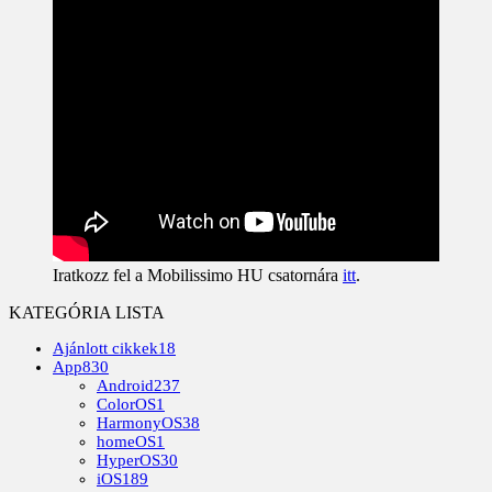
Iratkozz fel a Mobilissimo HU csatornára
itt
.
KATEGÓRIA LISTA
Ajánlott cikkek
18
App
830
Android
237
ColorOS
1
HarmonyOS
38
homeOS
1
HyperOS
30
iOS
189