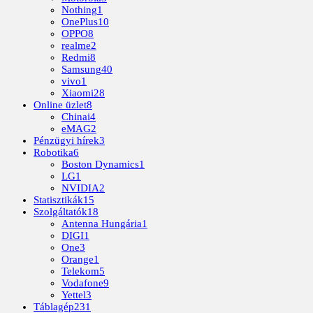
Nothing
1
OnePlus
10
OPPO
8
realme
2
Redmi
8
Samsung
40
vivo
1
Xiaomi
28
Online üzlet
8
Chinai
4
eMAG
2
Pénzügyi hírek
3
Robotika
6
Boston Dynamics
1
LG
1
NVIDIA
2
Statisztikák
15
Szolgáltatók
18
Antenna Hungária
1
DIGI
1
One
3
Orange
1
Telekom
5
Vodafone
9
Yettel
3
Táblagép
231