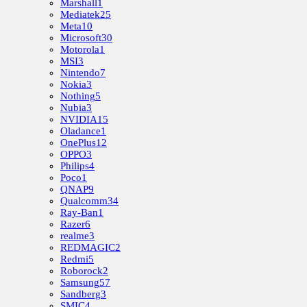
Marshall
1
Mediatek
25
Meta
10
Microsoft
30
Motorola
1
MSI
3
Nintendo
7
Nokia
3
Nothing
5
Nubia
3
NVIDIA
15
Oladance
1
OnePlus
12
OPPO
3
Philips
4
Poco
1
QNAP
9
Qualcomm
34
Ray-Ban
1
Razer
6
realme
3
REDMAGIC
2
Redmi
5
Roborock
2
Samsung
57
Sandberg
3
SMIC
4