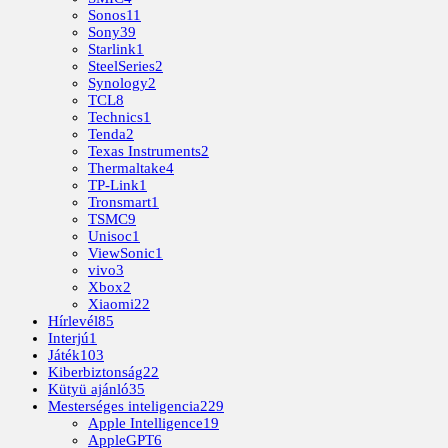
Sonos
11
Sony
39
Starlink
1
SteelSeries
2
Synology
2
TCL
8
Technics
1
Tenda
2
Texas Instruments
2
Thermaltake
4
TP-Link
1
Tronsmart
1
TSMC
9
Unisoc
1
ViewSonic
1
vivo
3
Xbox
2
Xiaomi
22
Hírlevél
85
Interjú
1
Játék
103
Kiberbiztonság
22
Kütyü ajánló
35
Mesterséges inteligencia
229
Apple Intelligence
19
AppleGPT
6