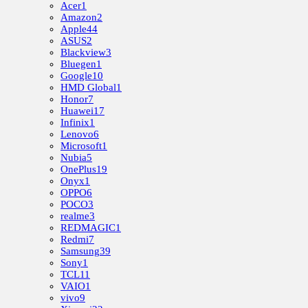
Acer
1
Amazon
2
Apple
44
ASUS
2
Blackview
3
Bluegen
1
Google
10
HMD Global
1
Honor
7
Huawei
17
Infinix
1
Lenovo
6
Microsoft
1
Nubia
5
OnePlus
19
Onyx
1
OPPO
6
POCO
3
realme
3
REDMAGIC
1
Redmi
7
Samsung
39
Sony
1
TCL
11
VAIO
1
vivo
9