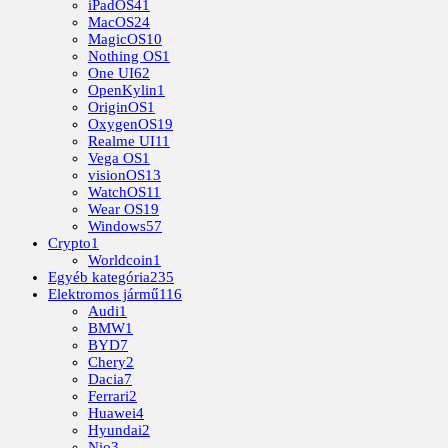
iPadOS
41
MacOS
24
MagicOS
10
Nothing OS
1
One UI
62
OpenKylin
1
OriginOS
1
OxygenOS
19
Realme UI
11
Vega OS
1
visionOS
13
WatchOS
11
Wear OS
19
Windows
57
Crypto
1
Worldcoin
1
Egyéb kategória
235
Elektromos jármű
116
Audi
1
BMW
1
BYD
7
Chery
2
Dacia
7
Ferrari
2
Huawei
4
Hyundai
2
Nio
3