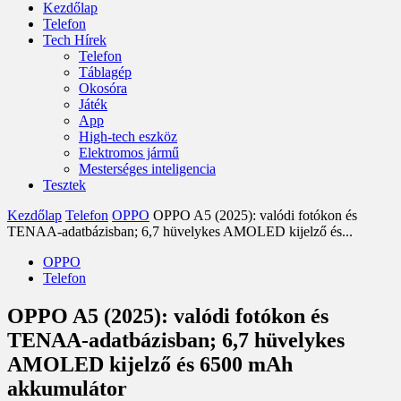
Kezdőlap
Telefon
Tech Hírek
Telefon
Táblagép
Okosóra
Játék
App
High-tech eszköz
Elektromos jármű
Mesterséges inteligencia
Tesztek
Kezdőlap
Telefon
OPPO
OPPO A5 (2025): valódi fotókon és
TENAA-adatbázisban; 6,7 hüvelykes AMOLED kijelző és...
OPPO
Telefon
OPPO A5 (2025): valódi fotókon és
TENAA-adatbázisban; 6,7 hüvelykes
AMOLED kijelző és 6500 mAh
akkumulátor