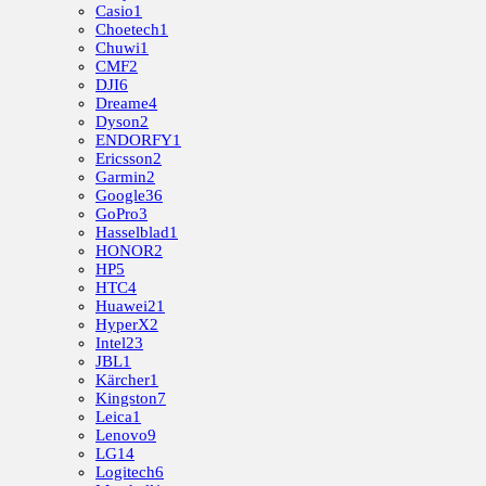
Casio
1
Choetech
1
Chuwi
1
CMF
2
DJI
6
Dreame
4
Dyson
2
ENDORFY
1
Ericsson
2
Garmin
2
Google
36
GoPro
3
Hasselblad
1
HONOR
2
HP
5
HTC
4
Huawei
21
HyperX
2
Intel
23
JBL
1
Kärcher
1
Kingston
7
Leica
1
Lenovo
9
LG
14
Logitech
6