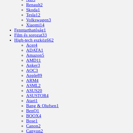
Renault
2
Skoda
1
Tesla
12
Volkswagen
3
Xiaomi
14
Fenntarthatóság
1
Film és sorozat
33
High-tech eszköz
662
Acer
4
ADATA
1
Amazon
5
AMD
11
Anker
3
AOC
3
Apple
89
ARM
4
ASML
2
ASUS
20
ASUSTOR
4
Atari
1
Bang & Olufsen
1
BenQ
1
BOOX
4
Bose
1
Canon
2
Canyon
2