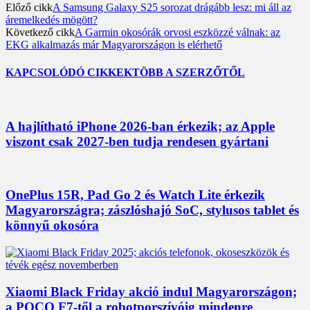
Előző cikk
A Samsung Galaxy S25 sorozat drágább lesz: mi áll az
áremelkedés mögött?
Következő cikk
A Garmin okosórák orvosi eszközzé válnak: az
EKG alkalmazás már Magyarországon is elérhető
KAPCSOLÓDÓ CIKKEK
TÖBB A SZERZŐTŐL
A hajlítható iPhone 2026-ban érkezik; az Apple
viszont csak 2027-ben tudja rendesen gyártani
OnePlus 15R, Pad Go 2 és Watch Lite érkezik
Magyarországra; zászlóshajó SoC, stylusos tablet és
könnyű okosóra
Xiaomi Black Friday akció indul Magyarországon;
a POCO F7-től a robotporszívóig mindenre