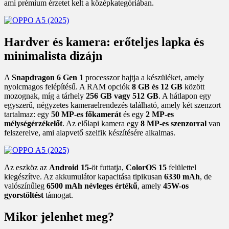
ami prémium érzetet kelt a középkategóriában.
Hardver és kamera: erőteljes lapka és
minimalista dizájn
A
Snapdragon 6 Gen 1
processzor hajtja a készüléket, amely
nyolcmagos felépítésű. A RAM opciók
8 GB és 12 GB
között
mozognak, míg a tárhely
256 GB vagy 512 GB
. A hátlapon egy
egyszerű, négyzetes kameraelrendezés található, amely két szenzort
tartalmaz: egy
50 MP-es főkamerát
és egy
2 MP-es
mélységérzékelőt
. Az előlapi kamera egy
8 MP-es szenzorral
van
felszerelve, ami alapvető szelfik készítésére alkalmas.
Az eszköz az
Android 15
-öt futtatja,
ColorOS 15
felülettel
kiegészítve. Az akkumulátor kapacitása tipikusan
6330 mAh
, de
valószínűleg
6500 mAh névleges értékű
, amely
45W-os
gyorstöltést
támogat.
Mikor jelenhet meg?