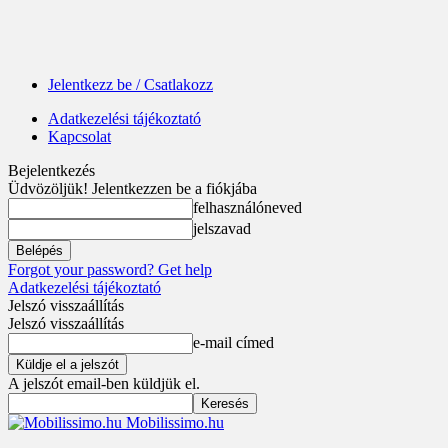
Jelentkezz be / Csatlakozz
Adatkezelési tájékoztató
Kapcsolat
Bejelentkezés
Üdvözöljük! Jelentkezzen be a fiókjába
felhasználóneved
jelszavad
Forgot your password? Get help
Adatkezelési tájékoztató
Jelszó visszaállítás
Jelszó visszaállítás
e-mail címed
A jelszót email-ben küldjük el.
Mobilissimo.hu