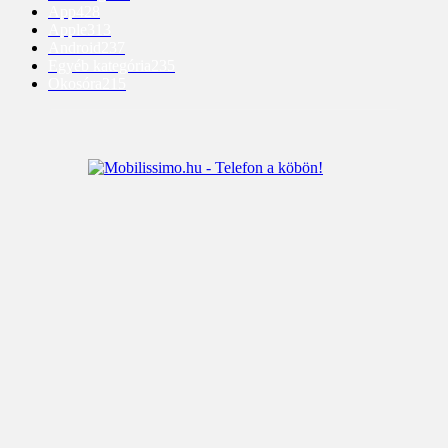
App
428
Apple
313
Android
237
Egyéb kategória
235
Okosóra
215