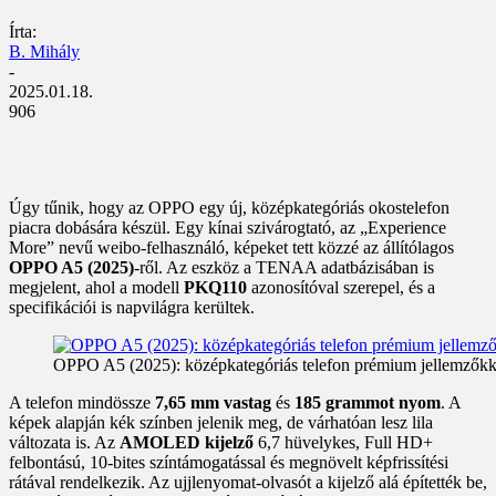
Írta:
B. Mihály
-
2025.01.18.
906
Úgy tűnik, hogy az OPPO egy új, középkategóriás okostelefon
piacra dobására készül. Egy kínai szivárogtató, az „Experience
More” nevű weibo-felhasználó, képeket tett közzé az állítólagos
OPPO A5 (2025)
-ről. Az eszköz a TENAA adatbázisában is
megjelent, ahol a modell
PKQ110
azonosítóval szerepel, és a
specifikációi is napvilágra kerültek.
OPPO A5 (2025): középkategóriás telefon prémium jellemzőkk
A telefon mindössze
7,65 mm vastag
és
185 grammot nyom
. A
képek alapján kék színben jelenik meg, de várhatóan lesz lila
változata is. Az
AMOLED kijelző
6,7 hüvelykes, Full HD+
felbontású, 10-bites színtámogatással és megnövelt képfrissítési
rátával rendelkezik. Az ujjlenyomat-olvasót a kijelző alá építették be,