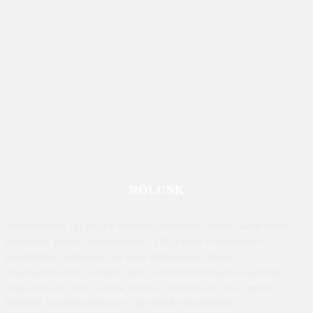
RÓLUNK
Mobilissimo.hu egy magyar technológiai hírportál, amely főként mobil
eszközökre, például okostelefonokra, táblagépekre és kapcsolódó
kiegészítőkre összpontosít. Az oldal értékeléseket, híreket,
összehasonlításokat és tippeket nyújt a mobiltechnológiával foglalkozó
fogyasztóknak. Mivel az oldal tartalma folyamatosan frissül, ennek a
közvetlen látogatása biztosítja a legfrissebb információkat.