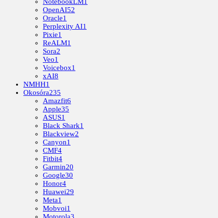
NotebookLM
1
OpenAI
52
Oracle
1
Perplexity AI
1
Pixie
1
ReALM
1
Sora
2
Veo
1
Voicebox
1
xAI
8
NMHH
1
Okosóra
235
Amazfit
6
Apple
35
ASUS
1
Black Shark
1
Blackview
2
Canyon
1
CMF
4
Fitbit
4
Garmin
20
Google
30
Honor
4
Huawei
29
Meta
1
Mobvoi
1
Motorola
3