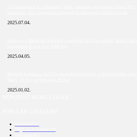
A Snapdragon 8 és a Dimensity 9400+ dominálja az Android világát 2025
júniusában; íme a legerősebb telefonok és táblagépek AnTuTu szerint
2025.07.04.
A vivo és a MediaTek dominálta a márciusi AnTuTu toplistát; közel 3 mill
pontszámot ért el a vivo X200 Pro
2025.04.05.
Meglepő fordulat az AnTuTu decemberi toplistáján: a Xiaomi eltűnt, a Re
Magic 10 Pro+ az élen zárja 2024-et
2025.01.02.
NÉPSZERŰ BEJEGYZÉSEK
POPULAR CATEGORY
Telefon
1951
High-tech eszköz
529
Samsung
445