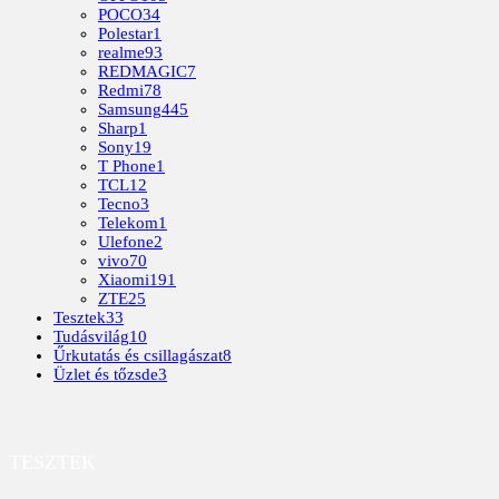
POCO
34
Polestar
1
realme
93
REDMAGIC
7
Redmi
78
Samsung
445
Sharp
1
Sony
19
T Phone
1
TCL
12
Tecno
3
Telekom
1
Ulefone
2
vivo
70
Xiaomi
191
ZTE
25
Tesztek
33
Tudásvilág
10
Űrkutatás és csillagászat
8
Üzlet és tőzsde
3
TESZTEK