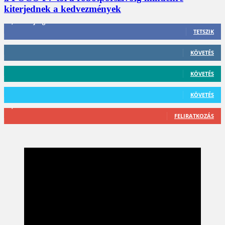
kiterjednek a kedvezmények
3,452
Rajongók
TETSZIK
412
Követő
KÖVETÉS
59
Követő
KÖVETÉS
101
Követő
KÖVETÉS
2,589
Feliratkozó
FELIRATKOZÁS