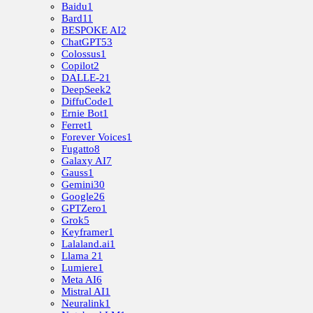
Baidu
1
Bard
11
BESPOKE AI
2
ChatGPT
53
Colossus
1
Copilot
2
DALLE-2
1
DeepSeek
2
DiffuCode
1
Ernie Bot
1
Ferret
1
Forever Voices
1
Fugatto
8
Galaxy AI
7
Gauss
1
Gemini
30
Google
26
GPTZero
1
Grok
5
Keyframer
1
Lalaland.ai
1
Llama 2
1
Lumiere
1
Meta AI
6
Mistral AI
1
Neuralink
1