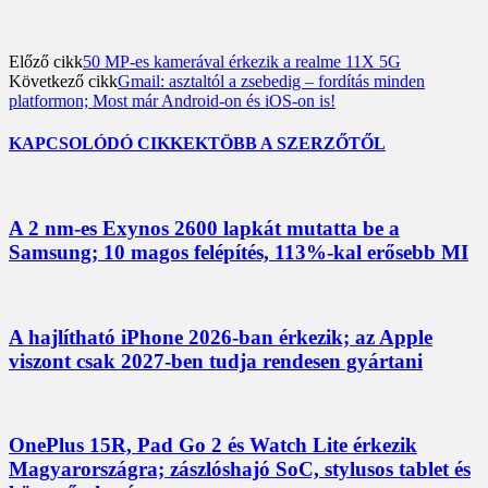
Előző cikk
50 MP-es kamerával érkezik a realme 11X 5G
Következő cikk
Gmail: asztaltól a zsebedig – fordítás minden
platformon; Most már Android-on és iOS-on is!
KAPCSOLÓDÓ CIKKEK
TÖBB A SZERZŐTŐL
A 2 nm-es Exynos 2600 lapkát mutatta be a
Samsung; 10 magos felépítés, 113%-kal erősebb MI
A hajlítható iPhone 2026-ban érkezik; az Apple
viszont csak 2027-ben tudja rendesen gyártani
OnePlus 15R, Pad Go 2 és Watch Lite érkezik
Magyarországra; zászlóshajó SoC, stylusos tablet és