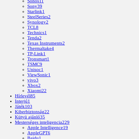
Sonos
11
Sony
39
Starlink
1
SteelSeries
2
Synology
2
TCL
8
Technics
1
Tenda
2
Texas Instruments
2
Thermaltake
4
TP-Link
1
Tronsmart
1
TSMC
9
Unisoc
1
ViewSonic
1
vivo
3
Xbox
2
Xiaomi
22
Hírlevél
85
Interjú
1
Játék
103
Kiberbiztonság
22
Kütyü ajánló
35
Mesterséges inteligencia
229
Apple Intelligence
19
AppleGPT
6
Baidu
1