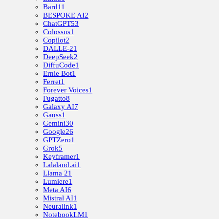
Bard
11
BESPOKE AI
2
ChatGPT
53
Colossus
1
Copilot
2
DALLE-2
1
DeepSeek
2
DiffuCode
1
Ernie Bot
1
Ferret
1
Forever Voices
1
Fugatto
8
Galaxy AI
7
Gauss
1
Gemini
30
Google
26
GPTZero
1
Grok
5
Keyframer
1
Lalaland.ai
1
Llama 2
1
Lumiere
1
Meta AI
6
Mistral AI
1
Neuralink
1
NotebookLM
1