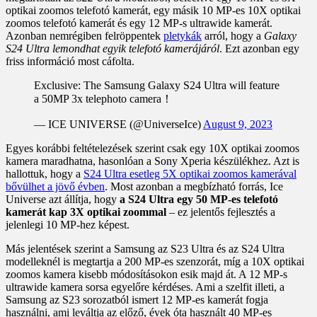
optikai zoomos telefotó kamerát, egy másik 10 MP-es 10X optikai
zoomos telefotó kamerát és egy 12 MP-s ultrawide kamerát.
Azonban nemrégiben felröppentek
pletykák
arról, hogy a
Galaxy
S24 Ultra lemondhat egyik telefotó kamerájáról
. Ezt azonban egy
friss információ most cáfolta.
Exclusive: The Samsung Galaxy S24 Ultra will feature
a 50MP 3x telephoto camera！
— ICE UNIVERSE (@UniverseIce)
August 9, 2023
Egyes korábbi feltételezések szerint csak egy 10X optikai zoomos
kamera maradhatna, hasonlóan a Sony Xperia készülékhez. Azt is
hallottuk, hogy a
S24 Ultra esetleg 5X optikai zoomos kamerával
bővülhet a jövő évben
. Most azonban a megbízható forrás, Ice
Universe azt állítja, hogy
a S24 Ultra egy 50 MP-es telefotó
kamerát kap 3X optikai zoommal
– ez jelentős fejlesztés a
jelenlegi 10 MP-hez képest.
Más jelentések szerint a Samsung az S23 Ultra és az S24 Ultra
modelleknél is megtartja a 200 MP-es szenzorát, míg a 10X optikai
zoomos kamera kisebb módosításokon esik majd át. A 12 MP-s
ultrawide kamera sorsa egyelőre kérdéses. Ami a szelfit illeti, a
Samsung az S23 sorozatból ismert 12 MP-es kamerát fogja
használni, ami leváltja az előző, évek óta használt 40 MP-es