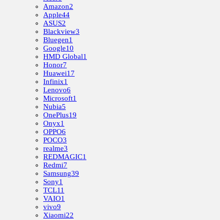
Amazon
2
Apple
44
ASUS
2
Blackview
3
Bluegen
1
Google
10
HMD Global
1
Honor
7
Huawei
17
Infinix
1
Lenovo
6
Microsoft
1
Nubia
5
OnePlus
19
Onyx
1
OPPO
6
POCO
3
realme
3
REDMAGIC
1
Redmi
7
Samsung
39
Sony
1
TCL
11
VAIO
1
vivo
9
Xiaomi
22