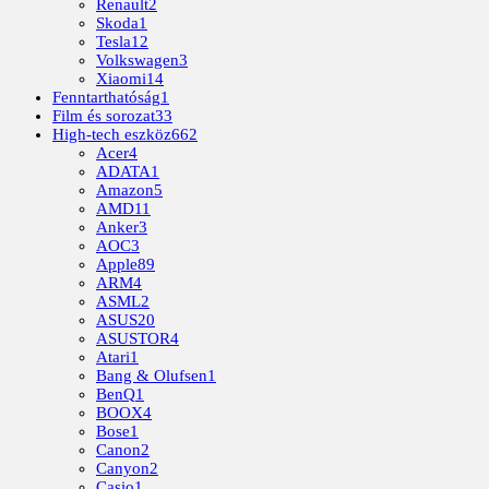
Renault
2
Skoda
1
Tesla
12
Volkswagen
3
Xiaomi
14
Fenntarthatóság
1
Film és sorozat
33
High-tech eszköz
662
Acer
4
ADATA
1
Amazon
5
AMD
11
Anker
3
AOC
3
Apple
89
ARM
4
ASML
2
ASUS
20
ASUSTOR
4
Atari
1
Bang & Olufsen
1
BenQ
1
BOOX
4
Bose
1
Canon
2
Canyon
2
Casio
1