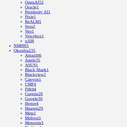
OpenAI
52
Oracle
1
Perplexity AI
1
Pixie
1
ReALM
1
Sora
2
Veo
1
Voicebox
1
xAI
8
NMHH
1
Okosóra
235
Amazfit
6
Apple
35
ASUS
1
Black Shark
1
Blackview
2
Canyon
1
CMF
4
Fitbit
4
Garmin
20
Google
30
Honor
4
Huawei
29
Meta
1
Mobvoi
1
Motorola
3