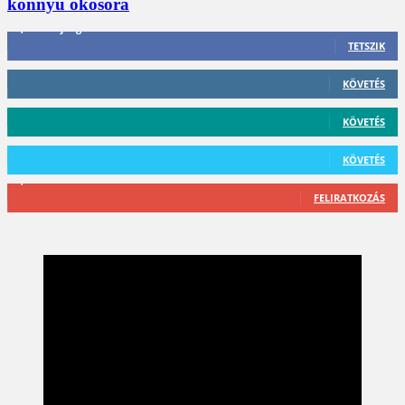
könnyű okosóra
3,452
Rajongók
TETSZIK
412
Követő
KÖVETÉS
59
Követő
KÖVETÉS
101
Követő
KÖVETÉS
2,589
Feliratkozó
FELIRATKOZÁS