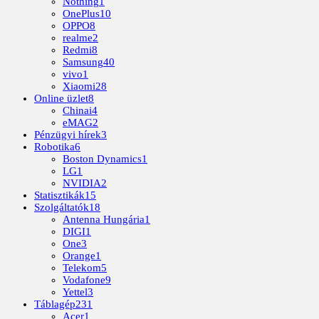
Nothing
1
OnePlus
10
OPPO
8
realme
2
Redmi
8
Samsung
40
vivo
1
Xiaomi
28
Online üzlet
8
Chinai
4
eMAG
2
Pénzügyi hírek
3
Robotika
6
Boston Dynamics
1
LG
1
NVIDIA
2
Statisztikák
15
Szolgáltatók
18
Antenna Hungária
1
DIGI
1
One
3
Orange
1
Telekom
5
Vodafone
9
Yettel
3
Táblagép
231
Acer
1