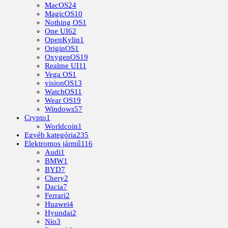
MacOS
24
MagicOS
10
Nothing OS
1
One UI
62
OpenKylin
1
OriginOS
1
OxygenOS
19
Realme UI
11
Vega OS
1
visionOS
13
WatchOS
11
Wear OS
19
Windows
57
Crypto
1
Worldcoin
1
Egyéb kategória
235
Elektromos jármű
116
Audi
1
BMW
1
BYD
7
Chery
2
Dacia
7
Ferrari
2
Huawei
4
Hyundai
2
Nio
3