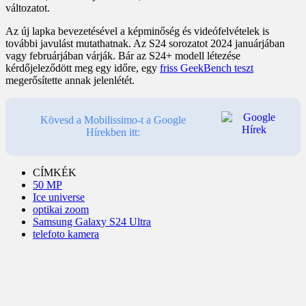
változatot.
Az új lapka bevezetésével a képminőség és videófelvételek is
további javulást mutathatnak. Az S24 sorozatot 2024 januárjában
vagy februárjában várják. Bár az S24+ modell létezése
kérdőjeleződött meg egy időre, egy
friss GeekBench teszt
megerősítette annak jelenlétét.
Kövesd a Mobilissimo-t a Google
Hírekben itt:
CÍMKÉK
50 MP
Ice universe
optikai zoom
Samsung Galaxy S24 Ultra
telefoto kamera