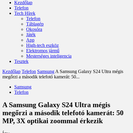
Kezdőlap
Telefon
Tech Hírek
Telefon
Táblagép
Okosóra
Játék
App
High-tech eszköz
Elektromos jármű
Mesterséges inteligencia
Tesztek
Kezdőlap
Telefon
Samsung
A Samsung Galaxy S24 Ultra mégis
megőrzi a második telefotó kamerát: 50...
Samsung
Telefon
A Samsung Galaxy S24 Ultra mégis
megőrzi a második telefotó kamerát: 50
MP, 3X optikai zoommal érkezik