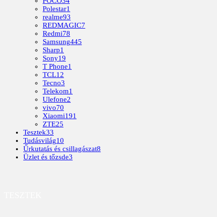
POCO
34
Polestar
1
realme
93
REDMAGIC
7
Redmi
78
Samsung
445
Sharp
1
Sony
19
T Phone
1
TCL
12
Tecno
3
Telekom
1
Ulefone
2
vivo
70
Xiaomi
191
ZTE
25
Tesztek
33
Tudásvilág
10
Űrkutatás és csillagászat
8
Üzlet és tőzsde
3
TESZTEK