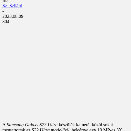
Írta:
Sz. Szilárd
-
2023.08.09.
804
A
Samsung Galaxy S23 Ultra
készülék kamerái közül sokat
megtartottak az
S22 Ultra modellből
, beleértve egy 10 MP-es 3X