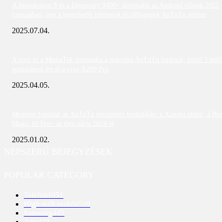
A Snapdragon 8 és a Dimensity 9400+ dominálja az Android világát 2025
júniusában; íme a legerősebb telefonok és táblagépek AnTuTu szerint
2025.07.04.
A vivo és a MediaTek dominálta a márciusi AnTuTu toplistát; közel 3 mill
pontszámot ért el a vivo X200 Pro
2025.04.05.
Meglepő fordulat az AnTuTu decemberi toplistáján: a Xiaomi eltűnt, a Re
Magic 10 Pro+ az élen zárja 2024-et
2025.01.02.
NÉPSZERŰ BEJEGYZÉSEK
POPULAR CATEGORY
Telefon
1951
High-tech eszköz
529
Samsung
445
App
428