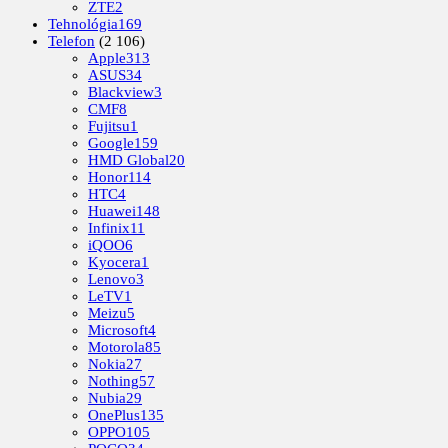
ZTE
2
Tehnológia
169
Telefon
(2 106)
Apple
313
ASUS
34
Blackview
3
CMF
8
Fujitsu
1
Google
159
HMD Global
20
Honor
114
HTC
4
Huawei
148
Infinix
11
iQOO
6
Kyocera
1
Lenovo
3
LeTV
1
Meizu
5
Microsoft
4
Motorola
85
Nokia
27
Nothing
57
Nubia
29
OnePlus
135
OPPO
105