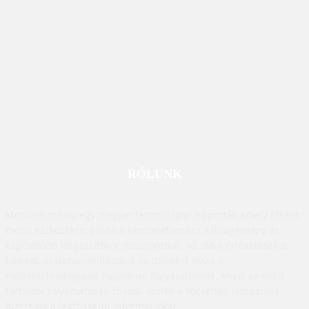
RÓLUNK
Mobilissimo.hu egy magyar technológiai hírportál, amely főként
mobil eszközökre, például okostelefonokra, táblagépekre és
kapcsolódó kiegészítőkre összpontosít. Az oldal értékeléseket,
híreket, összehasonlításokat és tippeket nyújt a
mobiltechnológiával foglalkozó fogyasztóknak. Mivel az oldal
tartalma folyamatosan frissül, ennek a közvetlen látogatása
biztosítja a legfrissebb információkat.