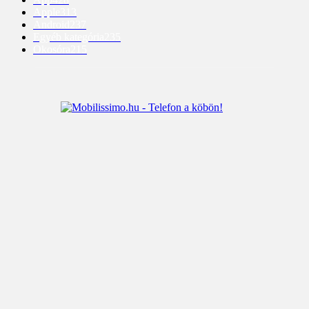
Apple
313
Android
237
Egyéb kategória
235
Okosóra
215