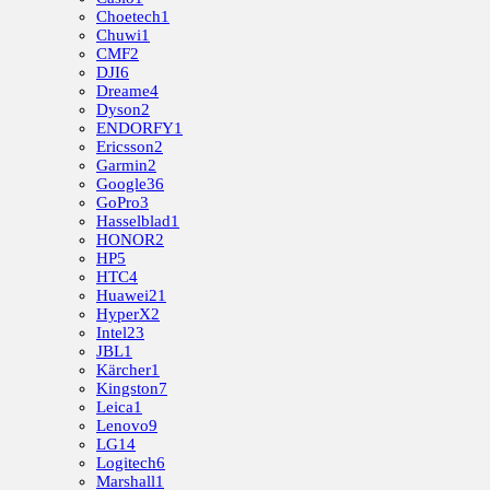
Choetech
1
Chuwi
1
CMF
2
DJI
6
Dreame
4
Dyson
2
ENDORFY
1
Ericsson
2
Garmin
2
Google
36
GoPro
3
Hasselblad
1
HONOR
2
HP
5
HTC
4
Huawei
21
HyperX
2
Intel
23
JBL
1
Kärcher
1
Kingston
7
Leica
1
Lenovo
9
LG
14
Logitech
6
Marshall
1