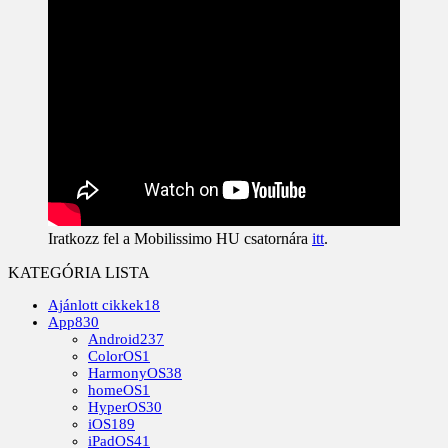
Iratkozz fel a Mobilissimo HU csatornára
itt
.
KATEGÓRIA LISTA
Ajánlott cikkek
18
App
830
Android
237
ColorOS
1
HarmonyOS
38
homeOS
1
HyperOS
30
iOS
189
iPadOS
41