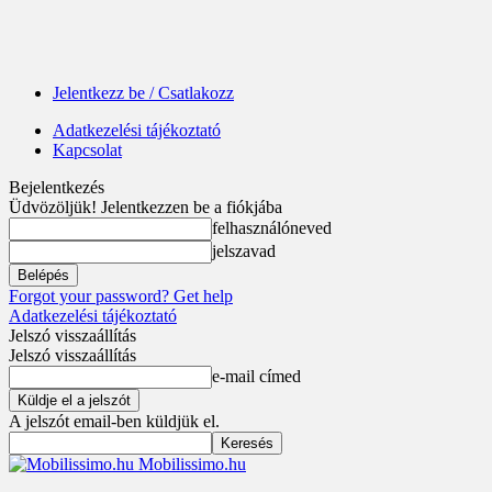
Jelentkezz be / Csatlakozz
Adatkezelési tájékoztató
Kapcsolat
Bejelentkezés
Üdvözöljük! Jelentkezzen be a fiókjába
felhasználóneved
jelszavad
Forgot your password? Get help
Adatkezelési tájékoztató
Jelszó visszaállítás
Jelszó visszaállítás
e-mail címed
A jelszót email-ben küldjük el.
Mobilissimo.hu