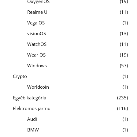
OxygenOS
19
Realme UI
11
Vega OS
1
visionOS
13
WatchOS
11
Wear OS
19
Windows
57
Crypto
1
Worldcoin
1
Egyéb kategória
235
Elektromos jármű
116
Audi
1
BMW
1