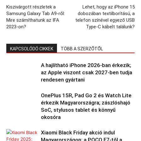
Kiszivárgott részletek a
Lehet, hogy az iPhone 15
Samsung Galaxy Tab A9-ről:
dobozában textilborítású, a
Mire számíthatunk az IFA
telefon színével egyező USB
2023-on?
Type-C kábelt találunk?
KAPCSOLÓDÓ CIKKEK
TÖBB A SZERZŐTŐL
A hajlítható iPhone 2026-ban érkezik;
az Apple viszont csak 2027-ben tudja
rendesen gyártani
OnePlus 15R, Pad Go 2 és Watch Lite
érkezik Magyarországra; zászlóshajó
SoC, stylusos tablet és könnyű
okosóra
Xiaomi Black Friday akció indul
Magyarországon; a POCO F7-től a