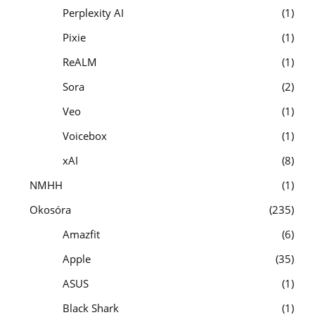
Perplexity AI
1
Pixie
1
ReALM
1
Sora
2
Veo
1
Voicebox
1
xAI
8
NMHH
1
Okosóra
235
Amazfit
6
Apple
35
ASUS
1
Black Shark
1