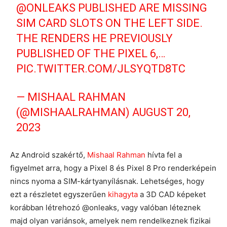
@ONLEAKS
PUBLISHED ARE MISSING
SIM CARD SLOTS ON THE LEFT SIDE.
THE RENDERS HE PREVIOUSLY
PUBLISHED OF THE PIXEL 6,…
PIC.TWITTER.COM/JLSYQTD8TC
— MISHAAL RAHMAN
(@MISHAALRAHMAN)
AUGUST 20,
2023
Az Android szakértő,
Mishaal Rahman
hívta fel a
figyelmet arra, hogy a Pixel 8 és Pixel 8 Pro renderképein
nincs nyoma a SIM-kártyanyílásnak. Lehetséges, hogy
ezt a részletet egyszerűen
kihagyta
a 3D CAD képeket
korábban létrehozó @onleaks, vagy valóban léteznek
majd olyan variánsok, amelyek nem rendelkeznek fizikai