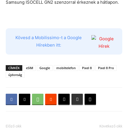
Samsung ISOCELL GN2 szenzorral érkeznek a hátlapon.
Kövesd a Mobilissimo-t a Google
Hírekben itt:
CÍMKÉK
eSIM
Google
mobiltelefon
Pixel 8
Pixel 8 Pro
újdonság
Előző cikk
Következő cikk