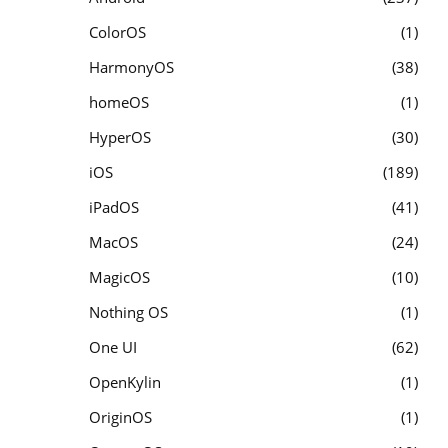
ColorOS
1
HarmonyOS
38
homeOS
1
HyperOS
30
iOS
189
iPadOS
41
MacOS
24
MagicOS
10
Nothing OS
1
One UI
62
OpenKylin
1
OriginOS
1