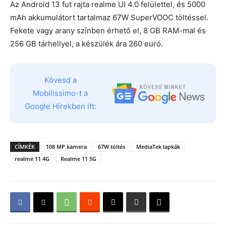
Az Android 13 fut rajta realme UI 4.0 felülettel, és 5000
mAh akkumulátort tartalmaz 67W SuperVOOC töltéssel.
Fekete vagy arany színben érhető el, 8 GB RAM-mal és
256 GB tárhellyel, a készülék ára 260 euró.
Kövesd a
Mobilissimo-t a
Google Hírekben itt:
CÍMKÉK
108 MP kamera
67W töltés
MediaTek lapkák
realme 11 4G
Realme 11 5G