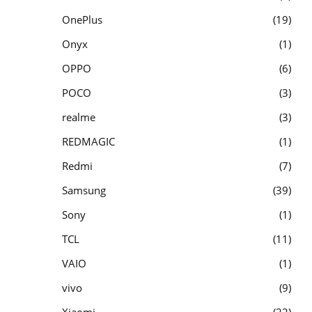
OnePlus
19
Onyx
1
OPPO
6
POCO
3
realme
3
REDMAGIC
1
Redmi
7
Samsung
39
Sony
1
TCL
11
VAIO
1
vivo
9
Xiaomi
22