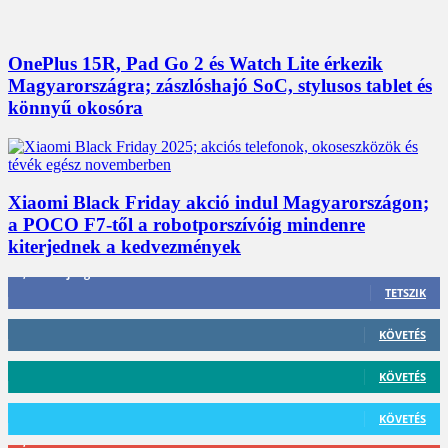
OnePlus 15R, Pad Go 2 és Watch Lite érkezik
Magyarországra; zászlóshajó SoC, stylusos tablet és
könnyű okosóra
Xiaomi Black Friday akció indul Magyarországon;
a POCO F7-től a robotporszívóig mindenre
kiterjednek a kedvezmények
3,452
Rajongók
TETSZIK
412
Követő
KÖVETÉS
59
Követő
KÖVETÉS
101
Követő
KÖVETÉS
2,589
Feliratkozó