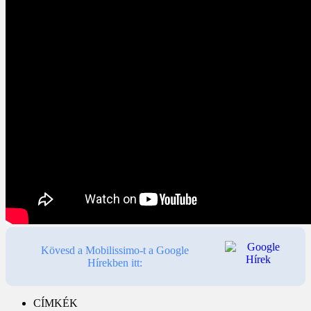
Kövesd a Mobilissimo-t a Google
Hírekben itt:
CÍMKÉK