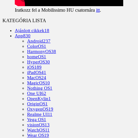
Iratkozz fel a Mobilissimo HU csatornára
itt
.
KATEGÓRIA LISTA
Ajánlott cikkek
18
App
830
Android
237
ColorOS
1
HarmonyOS
38
homeOS
1
HyperOS
30
iOS
189
iPadOS
41
MacOS
24
MagicOS
10
Nothing OS
1
One UI
62
OpenKylin
1
OriginOS
1
OxygenOS
19
Realme UI
11
Vega OS
1
visionOS
13
WatchOS
11
Wear OS
19