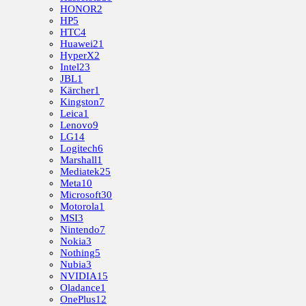
HONOR
2
HP
5
HTC
4
Huawei
21
HyperX
2
Intel
23
JBL
1
Kärcher
1
Kingston
7
Leica
1
Lenovo
9
LG
14
Logitech
6
Marshall
1
Mediatek
25
Meta
10
Microsoft
30
Motorola
1
MSI
3
Nintendo
7
Nokia
3
Nothing
5
Nubia
3
NVIDIA
15
Oladance
1
OnePlus
12