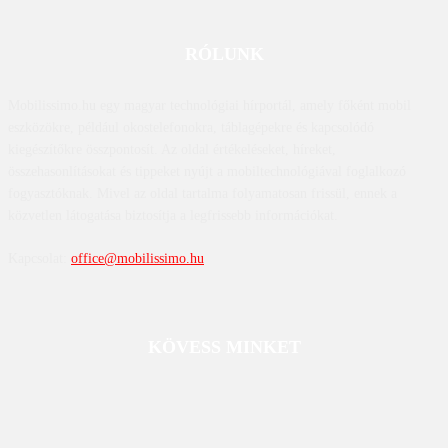
RÓLUNK
Mobilissimo.hu egy magyar technológiai hírportál, amely főként mobil
eszközökre, például okostelefonokra, táblagépekre és kapcsolódó
kiegészítőkre összpontosít. Az oldal értékeléseket, híreket,
összehasonlításokat és tippeket nyújt a mobiltechnológiával foglalkozó
fogyasztóknak. Mivel az oldal tartalma folyamatosan frissül, ennek a
közvetlen látogatása biztosítja a legfrissebb információkat.
Kapcsolat:
office@mobilissimo.hu
KÖVESS MINKET