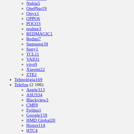
Nubia
5
OnePlus
19
Onyx
1
OPPO
6
POCO
3
realme
3
REDMAGIC
1
Redmi
7
Samsung
39
Sony
1
TCL
11
VAIO
1
vivo
9
Xiaomi
22
ZTE
2
Tehnológia
169
Telefon
(2 106)
Apple
313
ASUS
34
Blackview
3
CMF
8
Fujitsu
1
Google
159
HMD Global
20
Honor
114
HTC
4