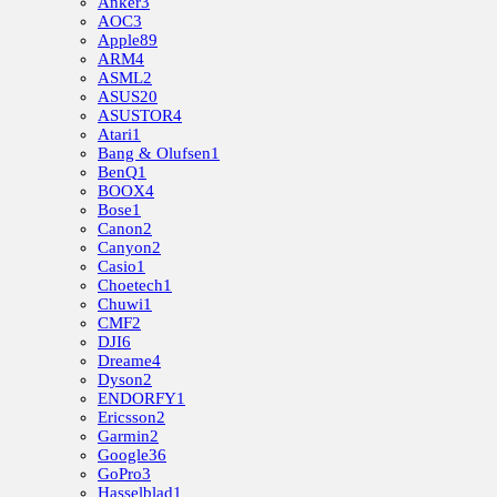
Anker
3
AOC
3
Apple
89
ARM
4
ASML
2
ASUS
20
ASUSTOR
4
Atari
1
Bang & Olufsen
1
BenQ
1
BOOX
4
Bose
1
Canon
2
Canyon
2
Casio
1
Choetech
1
Chuwi
1
CMF
2
DJI
6
Dreame
4
Dyson
2
ENDORFY
1
Ericsson
2
Garmin
2
Google
36
GoPro
3
Hasselblad
1