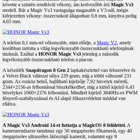
követte a szintén rendkívül vékony, ám kedvezőbb árú
Magic Vs3
modell. Bár a Magic Vs3 vastagsága magasabb a V3-nál, mégis
kifejezetten vékony: összecsukott állapotban 9,8 mm, kinyitva pedig
4,65 mm.
A telefon 0,1 mm-rel vékonyabb, mint elődje, a
Magic V2
, amely
korábban tartotta a világ legvékonyabb összecsukható telefonjának
titulusát. Ezáltal a
HONOR Magic Vs3
jelenleg a második
legvékonyabb összecsukható telefon a piacon.
A készülék
Snapdragon 8 Gen 2
lapkakészlettel van felszerelve és
a Velvet Black változat súlya 229 gram, míg a többi változaté 231
gram. Az eszköz belső, hajlítható kijelzője 7,92 hüvelyk méretű,
2344×2156-as felbontással büszkélkedhet, míg a külső kijelző 6,43
hüvelykes 1060×2376 felbontású. Mindkét kijelző 3840Hz-es PWM
fényerő-szabályozással és AI alapú fókuszvédelmi móddal van
ellátva.
A Magic Vs3 Android 14-et futtatja a MagicOS 8 felülettel.
A
kamerarendszere tartalmaz egy 50 megapixeles főkamerát, egy 40
megapixeles ultraszéles látószögű kamerát, valamint egy 8