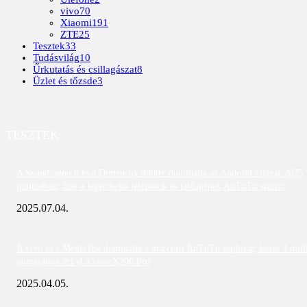
vivo
70
Xiaomi
191
ZTE
25
Tesztek
33
Tudásvilág
10
Űrkutatás és csillagászat
8
Üzlet és tőzsde
3
TESZTEK
A Snapdragon 8 és a Dimensity 9400+ dominálja az Android világát 2025
júniusában; íme a legerősebb telefonok és táblagépek AnTuTu szerint
2025.07.04.
A vivo és a MediaTek dominálta a márciusi AnTuTu toplistát; közel 3 mill
pontszámot ért el a vivo X200 Pro
2025.04.05.