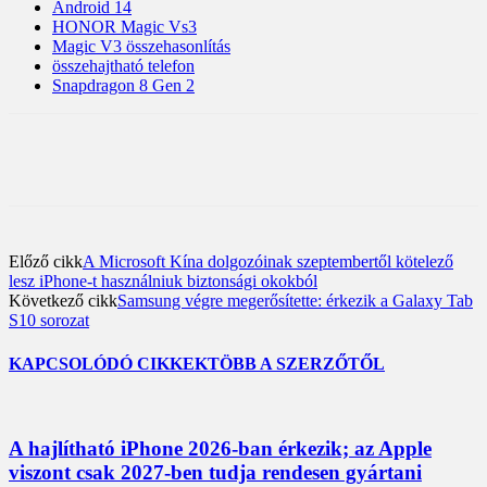
Android 14
HONOR Magic Vs3
Magic V3 összehasonlítás
összehajtható telefon
Snapdragon 8 Gen 2
Előző cikk
A Microsoft Kína dolgozóinak szeptembertől kötelező
lesz iPhone-t használniuk biztonsági okokból
Következő cikk
Samsung végre megerősítette: érkezik a Galaxy Tab
S10 sorozat
KAPCSOLÓDÓ CIKKEK
TÖBB A SZERZŐTŐL
A hajlítható iPhone 2026-ban érkezik; az Apple
viszont csak 2027-ben tudja rendesen gyártani