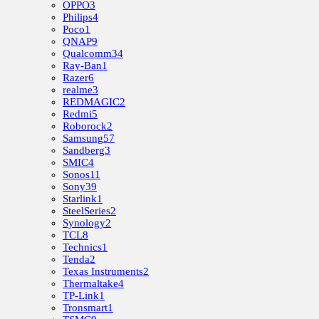
OPPO
3
Philips
4
Poco
1
QNAP
9
Qualcomm
34
Ray-Ban
1
Razer
6
realme
3
REDMAGIC
2
Redmi
5
Roborock
2
Samsung
57
Sandberg
3
SMIC
4
Sonos
11
Sony
39
Starlink
1
SteelSeries
2
Synology
2
TCL
8
Technics
1
Tenda
2
Texas Instruments
2
Thermaltake
4
TP-Link
1
Tronsmart
1