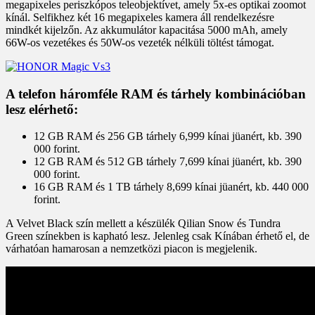
megapixeles periszkópos teleobjektívet, amely 5x-es optikai zoomot
kínál. Selfikhez két 16 megapixeles kamera áll rendelkezésre
mindkét kijelzőn. Az akkumulátor kapacitása 5000 mAh, amely
66W-os vezetékes és 50W-os vezeték nélküli töltést támogat.
A telefon háromféle RAM és tárhely kombinációban
lesz elérhető:
12 GB RAM és 256 GB tárhely 6,999 kínai jüanért, kb. 390
000 forint.
12 GB RAM és 512 GB tárhely 7,699 kínai jüanért, kb. 390
000 forint.
16 GB RAM és 1 TB tárhely 8,699 kínai jüanért, kb. 440 000
forint.
A Velvet Black szín mellett a készülék Qilian Snow és Tundra
Green színekben is kapható lesz. Jelenleg csak Kínában érhető el, de
várhatóan hamarosan a nemzetközi piacon is megjelenik.