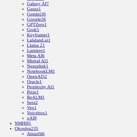
Galaxy AI
7
Gauss
1
Gemini
30
Google
26
GPTZero
1
Grok
5
Keyframer
1
Lalaland.ai
1
Llama 2
1
Lumiere
1
Meta AI
6
Mistral AI
1
Neuralink
1
NotebookLM
1
OpenAI
52
Oracle
1
Perplexity AI
1
Pixie
1
ReALM
1
Sora
2
Veo
1
Voicebox
1
xAI
8
NMHH
1
Okosóra
235
Amazfit
6