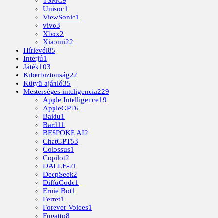
TSMC
9
Unisoc
1
ViewSonic
1
vivo
3
Xbox
2
Xiaomi
22
Hírlevél
85
Interjú
1
Játék
103
Kiberbiztonság
22
Kütyü ajánló
35
Mesterséges inteligencia
229
Apple Intelligence
19
AppleGPT
6
Baidu
1
Bard
11
BESPOKE AI
2
ChatGPT
53
Colossus
1
Copilot
2
DALLE-2
1
DeepSeek
2
DiffuCode
1
Ernie Bot
1
Ferret
1
Forever Voices
1
Fugatto
8