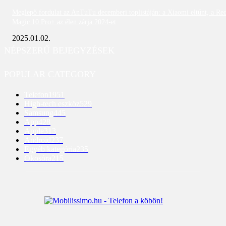
Meglepő fordulat az AnTuTu decemberi toplistáján: a Xiaomi eltűnt, a Re
Magic 10 Pro+ az élen zárja 2024-et
2025.01.02.
NÉPSZERŰ BEJEGYZÉSEK
POPULAR CATEGORY
Telefon
1951
High-tech eszköz
529
Samsung
445
App
428
Apple
313
Android
237
Egyéb kategória
235
Okosóra
215