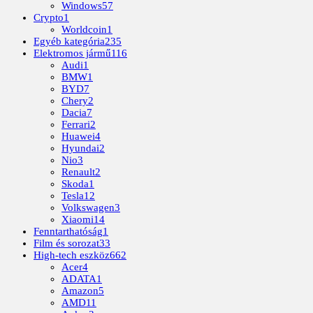
Windows
57
Crypto
1
Worldcoin
1
Egyéb kategória
235
Elektromos jármű
116
Audi
1
BMW
1
BYD
7
Chery
2
Dacia
7
Ferrari
2
Huawei
4
Hyundai
2
Nio
3
Renault
2
Skoda
1
Tesla
12
Volkswagen
3
Xiaomi
14
Fenntarthatóság
1
Film és sorozat
33
High-tech eszköz
662
Acer
4
ADATA
1
Amazon
5
AMD
11