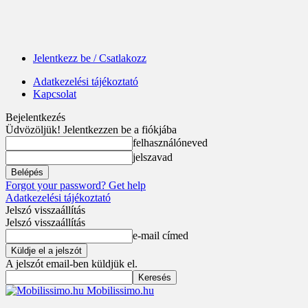
Jelentkezz be / Csatlakozz
Adatkezelési tájékoztató
Kapcsolat
Bejelentkezés
Üdvözöljük! Jelentkezzen be a fiókjába
felhasználóneved
jelszavad
Forgot your password? Get help
Adatkezelési tájékoztató
Jelszó visszaállítás
Jelszó visszaállítás
e-mail címed
A jelszót email-ben küldjük el.
Mobilissimo.hu