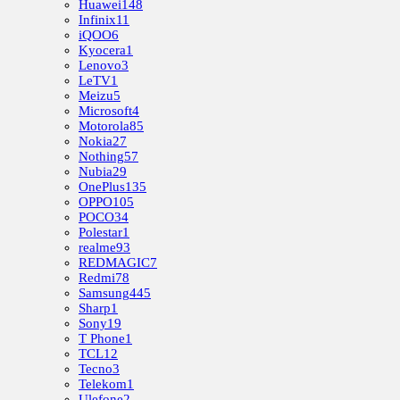
Huawei
148
Infinix
11
iQOO
6
Kyocera
1
Lenovo
3
LeTV
1
Meizu
5
Microsoft
4
Motorola
85
Nokia
27
Nothing
57
Nubia
29
OnePlus
135
OPPO
105
POCO
34
Polestar
1
realme
93
REDMAGIC
7
Redmi
78
Samsung
445
Sharp
1
Sony
19
T Phone
1
TCL
12
Tecno
3
Telekom
1
Ulefone
2