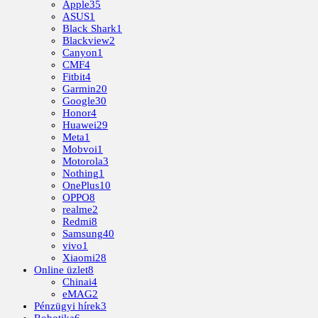
Apple
35
ASUS
1
Black Shark
1
Blackview
2
Canyon
1
CMF
4
Fitbit
4
Garmin
20
Google
30
Honor
4
Huawei
29
Meta
1
Mobvoi
1
Motorola
3
Nothing
1
OnePlus
10
OPPO
8
realme
2
Redmi
8
Samsung
40
vivo
1
Xiaomi
28
Online üzlet
8
Chinai
4
eMAG
2
Pénzügyi hírek
3