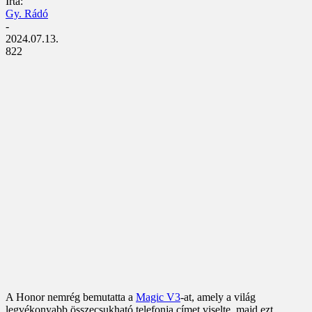
Írta:
Gy. Rádó
-
2024.07.13.
822
A Honor nemrég bemutatta a
Magic V3
-at, amely a világ
legvékonyabb összecsukható telefonja címet viselte, majd ezt