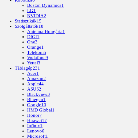
Robotika
6
Boston Dynamics
1
LG
1
NVIDIA
2
Statisztikák
15
Szolgáltatók
18
Antenna Hungária
1
DIGI
1
One
3
Orange
1
Telekom
5
Vodafone
9
Yettel
3
Táblagép
231
Acer
1
Amazon
2
Apple
44
ASUS
2
Blackview
3
Bluegen
1
Google
10
HMD Global
1
Honor
7
Huawei
17
Infinix
1
Lenovo
6
Microsoft
1