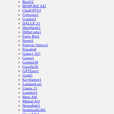
Bard
11
BESPOKE AI
2
ChatGPT
53
Colossus
1
Copilot
2
DALLE-2
1
DeepSeek
2
DiffuCode
1
Ernie Bot
1
Ferret
1
Forever Voices
1
Fugatto
8
Galaxy AI
7
Gauss
1
Gemini
30
Google
26
GPTZero
1
Grok
5
Keyframer
1
Lalaland.ai
1
Llama 2
1
Lumiere
1
Meta AI
6
Mistral AI
1
Neuralink
1
NotebookLM
1