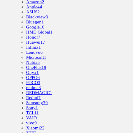
Amazon
2
Apple
44
ASUS
2
Blackview
3
Bluegen
1
Google
10
HMD Global
1
Honor
7
Huawei
17
Infinix
1
Lenovo
6
Microsoft
1
Nubia
5
OnePlus
19
Onyx
1
OPPO
6
POCO
3
realme
3
REDMAGIC
1
Redmi
7
Samsung
39
Sony
1
TCL
11
VAIO
1
vivo
9
Xiaomi
22
ZTE
2