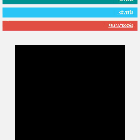
101
Követő
KÖVETÉS
2,589
Feliratkozó
FELIRATKOZÁS