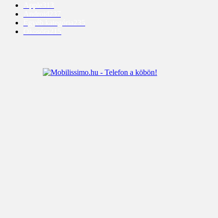
Apple
313
Android
237
Egyéb kategória
235
Okosóra
215