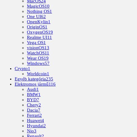
MacOS
24
MagicOS
10
Nothing OS
1
One UI
62
OpenKylin
1
OriginOS
1
OxygenOS
19
Realme UI
11
Vega OS
1
visionOS
13
WatchOS
11
Wear OS
19
Windows
57
Crypto
1
Worldcoin
1
Egyéb kategória
235
Elektromos jármű
116
Audi
1
BMW
1
BYD
7
Chery
2
Dacia
7
Ferrari
2
Huawei
4
Hyundai
2
Nio
3
Renault
2