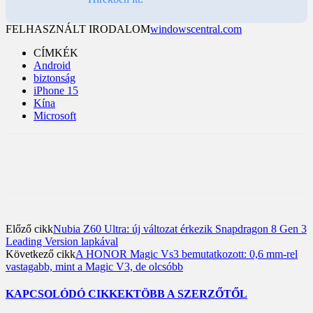
FELHASZNÁLT IRODALOM
windowscentral.com
CÍMKÉK
Android
biztonság
iPhone 15
Kína
Microsoft
Előző cikk
Nubia Z60 Ultra: új változat érkezik Snapdragon 8 Gen 3
Leading Version lapkával
Következő cikk
A HONOR Magic Vs3 bemutatkozott: 0,6 mm-rel
vastagabb, mint a Magic V3, de olcsóbb
KAPCSOLÓDÓ CIKKEK
TÖBB A SZERZŐTŐL