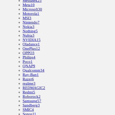
Mediatek
25
Meta
10
Microsoft
30
Motorola
1
MSI
3
Nintendo
7
Nokia
3
Nothing
5
Nubia
3
NVIDIA
15
Oladance
1
OnePlus
12
OPPO
3
Philips
4
Poco
1
QNAP
9
Qualcomm
34
Ray-Ban
1
Razer
6
realme
3
REDMAGIC
2
Redmi
5
Roborock
2
Samsung
57
Sandberg
3
SMIC
4
Sonos
11