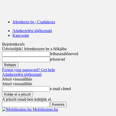
Jelentkezz be / Csatlakozz
Adatkezelési tájékoztató
Kapcsolat
Bejelentkezés
Üdvözöljük! Jelentkezzen be a fiókjába
felhasználóneved
jelszavad
Forgot your password? Get help
Adatkezelési tájékoztató
Jelszó visszaállítás
Jelszó visszaállítás
e-mail címed
A jelszót email-ben küldjük el.
Mobilissimo.hu