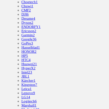
Choetech
1
Chuwi
1
CMF
2
DJI
6
Dreame
4
Dyson
2
ENDORFY
1
Ericsson
2
Garmin
2
Google
36
GoPro
3
Hasselblad
1
HONOR
2
HP
5
HTC
4
Huawei
21
HyperX
2
Intel
23
JBL
1
Kärcher
1
Kingston
7
Leica
1
Lenovo
9
LG
14
Logitech
6
Marshall
1