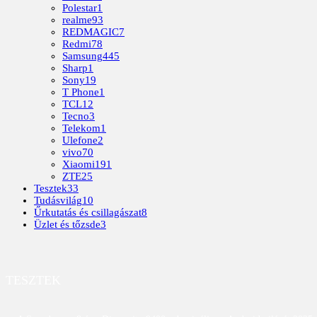
Polestar
1
realme
93
REDMAGIC
7
Redmi
78
Samsung
445
Sharp
1
Sony
19
T Phone
1
TCL
12
Tecno
3
Telekom
1
Ulefone
2
vivo
70
Xiaomi
191
ZTE
25
Tesztek
33
Tudásvilág
10
Űrkutatás és csillagászat
8
Üzlet és tőzsde
3
TESZTEK