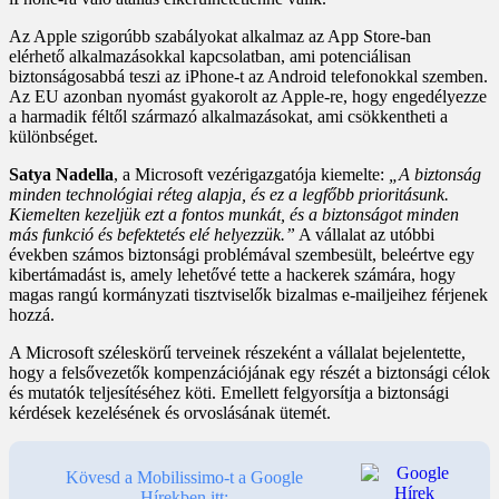
Az Apple szigorúbb szabályokat alkalmaz az App Store-ban
elérhető alkalmazásokkal kapcsolatban, ami potenciálisan
biztonságosabbá teszi az iPhone-t az Android telefonokkal szemben.
Az EU azonban nyomást gyakorolt az Apple-re, hogy engedélyezze
a harmadik féltől származó alkalmazásokat, ami csökkentheti a
különbséget.
Satya Nadella
, a Microsoft vezérigazgatója kiemelte:
„A biztonság
minden technológiai réteg alapja, és ez a legfőbb prioritásunk.
Kiemelten kezeljük ezt a fontos munkát, és a biztonságot minden
más funkció és befektetés elé helyezzük.”
A vállalat az utóbbi
években számos biztonsági problémával szembesült, beleértve egy
kibertámadást is, amely lehetővé tette a hackerek számára, hogy
magas rangú kormányzati tisztviselők bizalmas e-mailjeihez férjenek
hozzá.
A Microsoft széleskörű terveinek részeként a vállalat bejelentette,
hogy a felsővezetők kompenzációjának egy részét a biztonsági célok
és mutatók teljesítéséhez köti. Emellett felgyorsítja a biztonsági
kérdések kezelésének és orvoslásának ütemét.
Kövesd a Mobilissimo-t a Google
Hírekben itt: