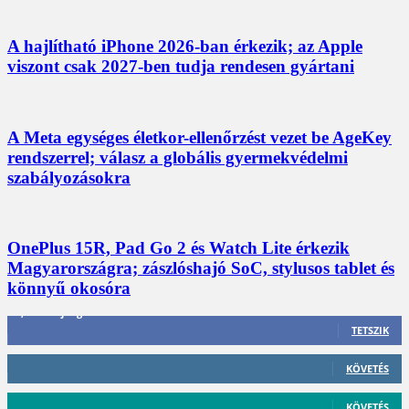
A hajlítható iPhone 2026-ban érkezik; az Apple
viszont csak 2027-ben tudja rendesen gyártani
A Meta egységes életkor-ellenőrzést vezet be AgeKey
rendszerrel; válasz a globális gyermekvédelmi
szabályozásokra
OnePlus 15R, Pad Go 2 és Watch Lite érkezik
Magyarországra; zászlóshajó SoC, stylusos tablet és
könnyű okosóra
3,452
Rajongók
TETSZIK
412
Követő
KÖVETÉS
59
Követő
KÖVETÉS