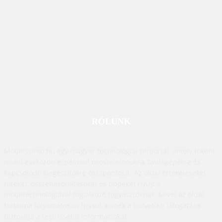
RÓLUNK
Mobilissimo.hu egy magyar technológiai hírportál, amely főként
mobil eszközökre, például okostelefonokra, táblagépekre és
kapcsolódó kiegészítőkre összpontosít. Az oldal értékeléseket,
híreket, összehasonlításokat és tippeket nyújt a
mobiltechnológiával foglalkozó fogyasztóknak. Mivel az oldal
tartalma folyamatosan frissül, ennek a közvetlen látogatása
biztosítja a legfrissebb információkat.