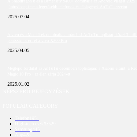
A Snapdragon 8 és a Dimensity 9400+ dominálja az Android világát 2025
júniusában; íme a legerősebb telefonok és táblagépek AnTuTu szerint
2025.07.04.
A vivo és a MediaTek dominálta a márciusi AnTuTu toplistát; közel 3 mill
pontszámot ért el a vivo X200 Pro
2025.04.05.
Meglepő fordulat az AnTuTu decemberi toplistáján: a Xiaomi eltűnt, a Re
Magic 10 Pro+ az élen zárja 2024-et
2025.01.02.
NÉPSZERŰ BEJEGYZÉSEK
POPULAR CATEGORY
Telefon
1951
High-tech eszköz
529
Samsung
445
App
428