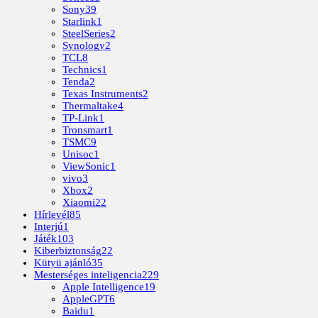
Sony
39
Starlink
1
SteelSeries
2
Synology
2
TCL
8
Technics
1
Tenda
2
Texas Instruments
2
Thermaltake
4
TP-Link
1
Tronsmart
1
TSMC
9
Unisoc
1
ViewSonic
1
vivo
3
Xbox
2
Xiaomi
22
Hírlevél
85
Interjú
1
Játék
103
Kiberbiztonság
22
Kütyü ajánló
35
Mesterséges inteligencia
229
Apple Intelligence
19
AppleGPT
6
Baidu
1