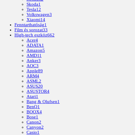
Skoda
1
Tesla
12
Volkswagen
3
Xiaomi
14
Fenntarthatóság
1
Film és sorozat
33
High-tech eszköz
662
Acer
4
ADATA
1
Amazon
5
AMD
11
Anker
3
AOC
3
Apple
89
ARM
4
ASML
2
ASUS
20
ASUSTOR
4
Atari
1
Bang & Olufsen
1
BenQ
1
BOOX
4
Bose
1
Canon
2
Canyon
2
Casio
1