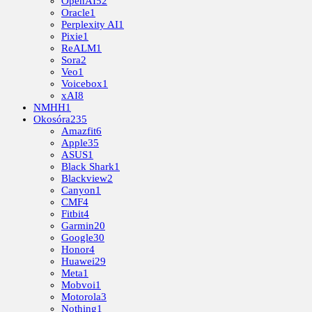
OpenAI
52
Oracle
1
Perplexity AI
1
Pixie
1
ReALM
1
Sora
2
Veo
1
Voicebox
1
xAI
8
NMHH
1
Okosóra
235
Amazfit
6
Apple
35
ASUS
1
Black Shark
1
Blackview
2
Canyon
1
CMF
4
Fitbit
4
Garmin
20
Google
30
Honor
4
Huawei
29
Meta
1
Mobvoi
1
Motorola
3
Nothing
1