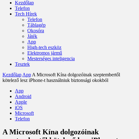
Kezdőlap
Telefon
Tech Hírek
Telefon
Táblagép
Okosóra
Játék
App
High-tech eszköz
Elektromos jármű
Mesterséges inteligencia
Tesztek
Kezdőlap
App
A Microsoft Kína dolgozóinak szeptembertől
kötelező lesz iPhone-t használniuk biztonsági okokból
App
Android
Apple
iOS
Microsoft
Telefon
A Microsoft Kína dolgozóinak