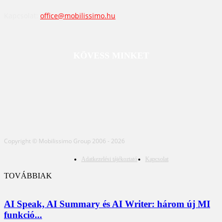
Kapcsolat:
office@mobilissimo.hu
KÖVESS MINKET
Copyright © Mobilissimo Group 2006 - 2026
Adatkezelési tájékoztató
Kapcsolat
TOVÁBBIAK
AI Speak, AI Summary és AI Writer: három új MI
funkció...