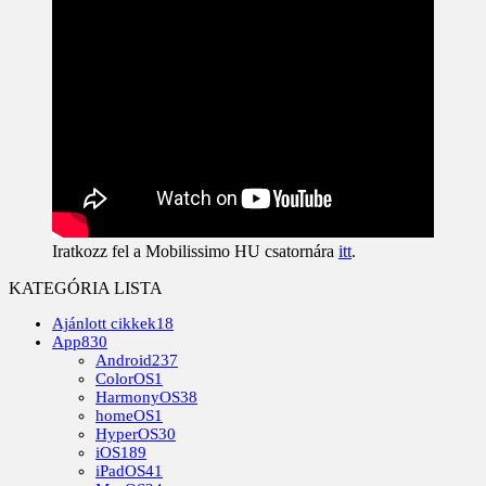
Iratkozz fel a Mobilissimo HU csatornára
itt
.
KATEGÓRIA LISTA
Ajánlott cikkek
18
App
830
Android
237
ColorOS
1
HarmonyOS
38
homeOS
1
HyperOS
30
iOS
189
iPadOS
41