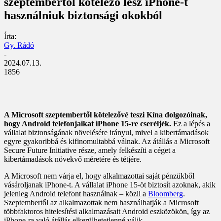
szeptembertől kötelező lesz iPhone-t
használniuk biztonsági okokból
Írta:
Gy. Rádó
-
2024.07.13.
1856
A Microsoft szeptembertől kötelezővé teszi Kína dolgozóinak,
hogy Android telefonjaikat iPhone 15-re cseréljék.
Ez a lépés a
vállalat biztonságának növelésére irányul, mivel a kibertámadások
egyre gyakoribbá és kifinomultabbá válnak. Az átállás a Microsoft
Secure Future Initiative része, amely felkészíti a céget a
kibertámadások növekvő méretére és tétjére.
A Microsoft nem várja el, hogy alkalmazottai saját pénzükből
vásároljanak iPhone-t. A vállalat iPhone 15-öt biztosít azoknak, akik
jelenleg Android telefont használnak – közli a
Bloomberg
.
Szeptembertől az alkalmazottak nem használhatják a Microsoft
többfaktoros hitelesítési alkalmazásait Android eszközökön, így az
iPhone-ra való átállás elkerülhetetlenné válik.