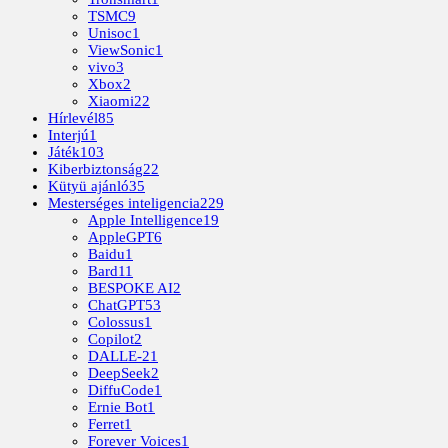
TSMC
9
Unisoc
1
ViewSonic
1
vivo
3
Xbox
2
Xiaomi
22
Hírlevél
85
Interjú
1
Játék
103
Kiberbiztonság
22
Kütyü ajánló
35
Mesterséges inteligencia
229
Apple Intelligence
19
AppleGPT
6
Baidu
1
Bard
11
BESPOKE AI
2
ChatGPT
53
Colossus
1
Copilot
2
DALLE-2
1
DeepSeek
2
DiffuCode
1
Ernie Bot
1
Ferret
1
Forever Voices
1