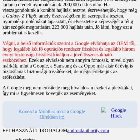
tartania eredeti nyomatékának 200,000 ciklus után. Ha
visszagondolunk a korábbi hajlítási tesztre, észrevehetjük, hogy még
a
Galaxy Z Flip5
, amely összességében jól szerepelt a teszten,
nyomatékproblémákat tapasztalt, és elvesztette a képességét a félig
zárt szögek megtartására 223,000 hajlítás után. Jó látni, hogy ezt a
problémát is kezelik.
Végül, a belső információk szerint a Google elvárhatja az OEM-től,
hogy legalább két fő operációs rendszer frissítést és legalább három
évnyi biztonsági frissítést kínáljon a jövő összecsukható
eszközeihez.
Ezek az elvárások nem annyira fontosak, mivel olyan
márkák, mint a Google, a Samsung és az Oppo már akár öt évig is
biztosítanak biztonsági frissítéseket, de mégis értékeljük az
erőfeszítést.
A Google még nem erősítette meg hivatalosan ezeket a pletykákat,
így mi is figyelmesen követjük az eseményeket.
Kövesd a Mobilissimo-t a Google
Hírekben itt:
FELHASZNÁLT IRODALOM
androidauthority.com