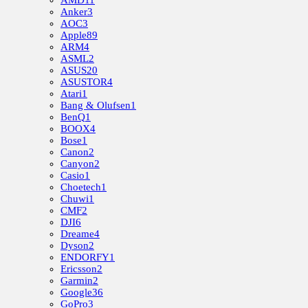
Anker
3
AOC
3
Apple
89
ARM
4
ASML
2
ASUS
20
ASUSTOR
4
Atari
1
Bang & Olufsen
1
BenQ
1
BOOX
4
Bose
1
Canon
2
Canyon
2
Casio
1
Choetech
1
Chuwi
1
CMF
2
DJI
6
Dreame
4
Dyson
2
ENDORFY
1
Ericsson
2
Garmin
2
Google
36
GoPro
3