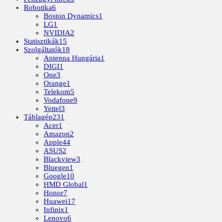
Robotika
6
Boston Dynamics
1
LG
1
NVIDIA
2
Statisztikák
15
Szolgáltatók
18
Antenna Hungária
1
DIGI
1
One
3
Orange
1
Telekom
5
Vodafone
9
Yettel
3
Táblagép
231
Acer
1
Amazon
2
Apple
44
ASUS
2
Blackview
3
Bluegen
1
Google
10
HMD Global
1
Honor
7
Huawei
17
Infinix
1
Lenovo
6