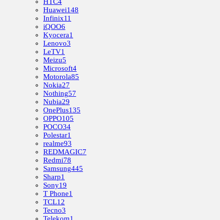
HTC
4
Huawei
148
Infinix
11
iQOO
6
Kyocera
1
Lenovo
3
LeTV
1
Meizu
5
Microsoft
4
Motorola
85
Nokia
27
Nothing
57
Nubia
29
OnePlus
135
OPPO
105
POCO
34
Polestar
1
realme
93
REDMAGIC
7
Redmi
78
Samsung
445
Sharp
1
Sony
19
T Phone
1
TCL
12
Tecno
3
Telekom
1