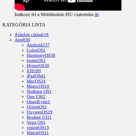
Iratkozz fel a Mobilissimo HU csatornára
itt
.
KATEGÓRIA LISTA
Ajánlott cikkek
18
App
830
Android
237
ColorOS
1
HarmonyOS
38
homeOS
1
HyperOS
30
iOS
189
iPadOS
41
MacOS
24
MagicOS
10
Nothing OS
1
One UI
62
OpenKylin
1
OriginOS
1
OxygenOS
19
Realme UI
11
Vega OS
1
visionOS
13
WatchOS
11