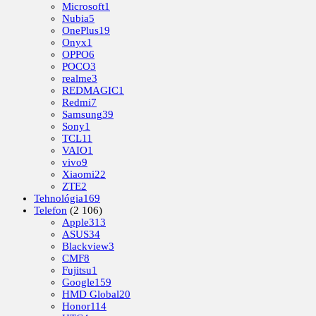
Microsoft
1
Nubia
5
OnePlus
19
Onyx
1
OPPO
6
POCO
3
realme
3
REDMAGIC
1
Redmi
7
Samsung
39
Sony
1
TCL
11
VAIO
1
vivo
9
Xiaomi
22
ZTE
2
Tehnológia
169
Telefon
(2 106)
Apple
313
ASUS
34
Blackview
3
CMF
8
Fujitsu
1
Google
159
HMD Global
20
Honor
114