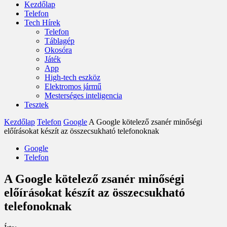
Kezdőlap
Telefon
Tech Hírek
Telefon
Táblagép
Okosóra
Játék
App
High-tech eszköz
Elektromos jármű
Mesterséges inteligencia
Tesztek
Kezdőlap
Telefon
Google
A Google kötelező zsanér minőségi
előírásokat készít az összecsukható telefonoknak
Google
Telefon
A Google kötelező zsanér minőségi
előírásokat készít az összecsukható
telefonoknak