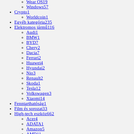
Wear OS
19
Windows
57
Crypto
1
Worldcoin
1
Egyéb kategória
235
Elektromos jármű
116
Audi
1
BMW
1
BYD
7
Chery
2
Dacia
7
Ferrari
2
Huawei
4
Hyundai
2
Nio
3
Renault
2
Skoda
1
Tesla
12
Volkswagen
3
Xiaomi
14
Fenntarthatóság
1
Film és sorozat
33
High-tech eszköz
662
Acer
4
ADATA
1
Amazon
5
AMD
11