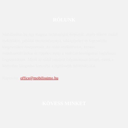
RÓLUNK
Mobilissimo.hu egy magyar technológiai hírportál, amely főként mobil
eszközökre, például okostelefonokra, táblagépekre és kapcsolódó
kiegészítőkre összpontosít. Az oldal értékeléseket, híreket,
összehasonlításokat és tippeket nyújt a mobiltechnológiával foglalkozó
fogyasztóknak. Mivel az oldal tartalma folyamatosan frissül, ennek a
közvetlen látogatása biztosítja a legfrissebb információkat.
Kapcsolat:
office@mobilissimo.hu
KÖVESS MINKET