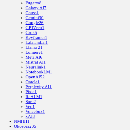
Fugatto
8
Galaxy AI
7
Gauss
1
Gemini
30
Google
26
GPTZero
1
Grok
5
Keyframer
1
Lalaland.ai
1
Llama 2
1
Lumiere
1
Meta AI
6
Mistral AI
1
Neuralink
1
NotebookLM
1
OpenAI
52
Oracle
1
Perplexity AI
1
Pixie
1
ReALM
1
Sora
2
Veo
1
Voicebox
1
xAI
8
NMHH
1
Okosóra
235