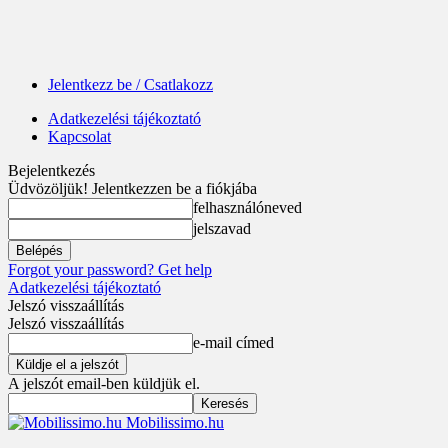
Jelentkezz be / Csatlakozz
Adatkezelési tájékoztató
Kapcsolat
Bejelentkezés
Üdvözöljük! Jelentkezzen be a fiókjába
felhasználóneved
jelszavad
Forgot your password? Get help
Adatkezelési tájékoztató
Jelszó visszaállítás
Jelszó visszaállítás
e-mail címed
A jelszót email-ben küldjük el.
Mobilissimo.hu