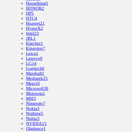
Hasselblad
1
HONOR
2
HP
5
HTC
4
Huawei
21
HyperX
2
Intel
23
JBL
1
Kärcher
1
Kingston
7
Leica
1
Lenovo
9
LG
14
Logitech
6
Marshall
1
Mediatek
25
Meta
10
Microsoft
30
Motorola
1
MSI
3
Nintendo
7
Nokia
3
Nothing
5
Nubia
3
NVIDIA
15
Oladance
1