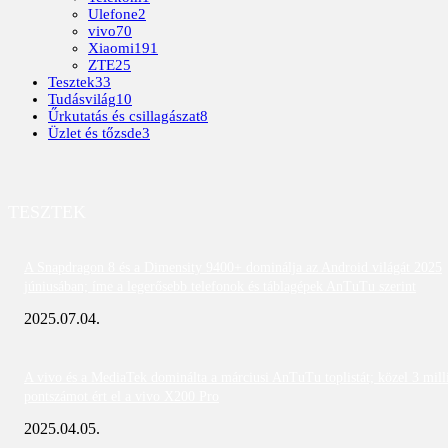
Ulefone
2
vivo
70
Xiaomi
191
ZTE
25
Tesztek
33
Tudásvilág
10
Űrkutatás és csillagászat
8
Üzlet és tőzsde
3
TESZTEK
A Snapdragon 8 és a Dimensity 9400+ dominálja az Android világát 2025
júniusában; íme a legerősebb telefonok és táblagépek AnTuTu szerint
2025.07.04.
A vivo és a MediaTek dominálta a márciusi AnTuTu toplistát; közel 3 mill
pontszámot ért el a vivo X200 Pro
2025.04.05.