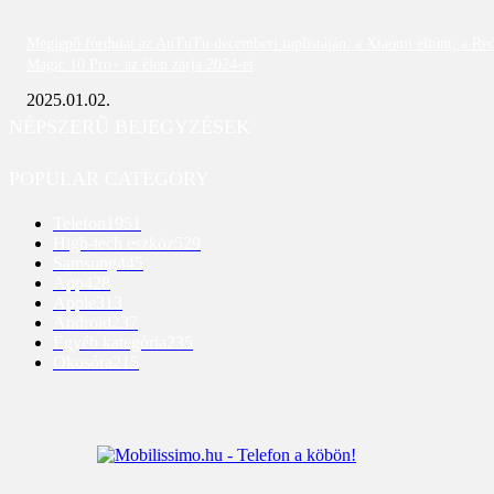
Meglepő fordulat az AnTuTu decemberi toplistáján: a Xiaomi eltűnt, a Re
Magic 10 Pro+ az élen zárja 2024-et
2025.01.02.
NÉPSZERŰ BEJEGYZÉSEK
POPULAR CATEGORY
Telefon
1951
High-tech eszköz
529
Samsung
445
App
428
Apple
313
Android
237
Egyéb kategória
235
Okosóra
215