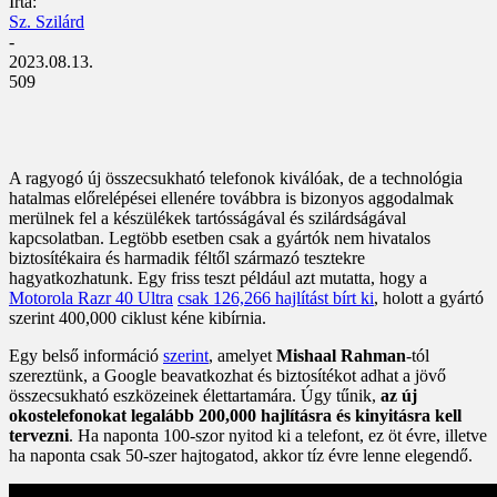
Írta:
Sz. Szilárd
-
2023.08.13.
509
A ragyogó új összecsukható telefonok kiválóak, de a technológia
hatalmas előrelépései ellenére továbbra is bizonyos aggodalmak
merülnek fel a készülékek tartósságával és szilárdságával
kapcsolatban. Legtöbb esetben csak a gyártók nem hivatalos
biztosítékaira és harmadik féltől származó tesztekre
hagyatkozhatunk. Egy friss teszt például azt mutatta, hogy a
Motorola Razr 40 Ultra
csak 126,266 hajlítást bírt ki
, holott a gyártó
szerint 400,000 ciklust kéne kibírnia.
Egy belső információ
szerint
, amelyet
Mishaal Rahman
-tól
szereztünk, a Google beavatkozhat és biztosítékot adhat a jövő
összecsukható eszközeinek élettartamára. Úgy tűnik,
az új
okostelefonokat legalább 200,000 hajlításra és kinyitásra kell
tervezni
. Ha naponta 100-szor nyitod ki a telefont, ez öt évre, illetve
ha naponta csak 50-szer hajtogatod, akkor tíz évre lenne elegendő.