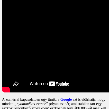
A zsanérral kapcsolatban úgy tűnik, a
Google
azt is előírhatja, hogy
minden
„nyomatékos zsanér”
(olyan zsanér, ami stabilan tart egy
eszközt különböző szögekben) eszköznek legalább 80%-át meg kell