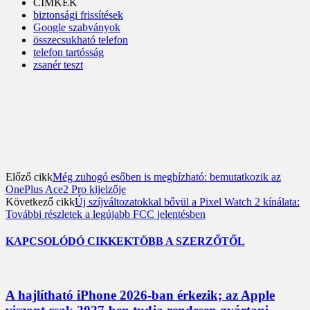
CÍMKÉK
biztonsági frissítések
Google szabványok
összecsukható telefon
telefon tartósság
zsanér teszt
Előző cikk
Még zuhogó esőben is megbízható: bemutatkozik az
OnePlus Ace2 Pro kijelzője
Következő cikk
Új szíjváltozatokkal bővül a Pixel Watch 2 kínálata:
További részletek a legújabb FCC jelentésben
KAPCSOLÓDÓ CIKKEK
TÖBB A SZERZŐTŐL
A hajlítható iPhone 2026-ban érkezik; az Apple