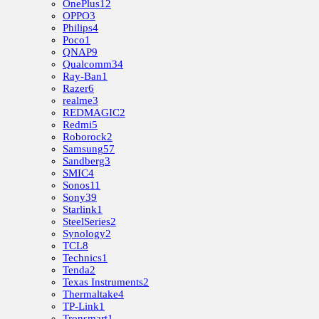
OnePlus
12
OPPO
3
Philips
4
Poco
1
QNAP
9
Qualcomm
34
Ray-Ban
1
Razer
6
realme
3
REDMAGIC
2
Redmi
5
Roborock
2
Samsung
57
Sandberg
3
SMIC
4
Sonos
11
Sony
39
Starlink
1
SteelSeries
2
Synology
2
TCL
8
Technics
1
Tenda
2
Texas Instruments
2
Thermaltake
4
TP-Link
1
Tronsmart
1