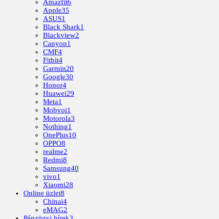
Amazfit
6
Apple
35
ASUS
1
Black Shark
1
Blackview
2
Canyon
1
CMF
4
Fitbit
4
Garmin
20
Google
30
Honor
4
Huawei
29
Meta
1
Mobvoi
1
Motorola
3
Nothing
1
OnePlus
10
OPPO
8
realme
2
Redmi
8
Samsung
40
vivo
1
Xiaomi
28
Online üzlet
8
Chinai
4
eMAG
2
Pénzügyi hírek
3