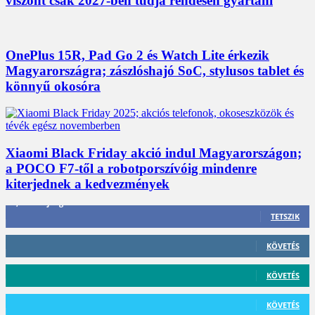
viszont csak 2027-ben tudja rendesen gyártani
OnePlus 15R, Pad Go 2 és Watch Lite érkezik
Magyarországra; zászlóshajó SoC, stylusos tablet és
könnyű okosóra
Xiaomi Black Friday akció indul Magyarországon;
a POCO F7-től a robotporszívóig mindenre
kiterjednek a kedvezmények
3,452
Rajongók
TETSZIK
412
Követő
KÖVETÉS
59
Követő
KÖVETÉS
101
Követő
KÖVETÉS