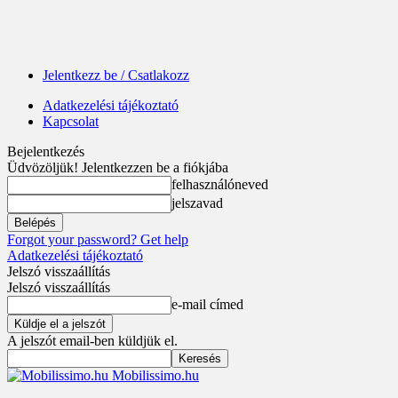
Jelentkezz be / Csatlakozz
Adatkezelési tájékoztató
Kapcsolat
Bejelentkezés
Üdvözöljük! Jelentkezzen be a fiókjába
felhasználóneved
jelszavad
Forgot your password? Get help
Adatkezelési tájékoztató
Jelszó visszaállítás
Jelszó visszaállítás
e-mail címed
A jelszót email-ben küldjük el.
Mobilissimo.hu