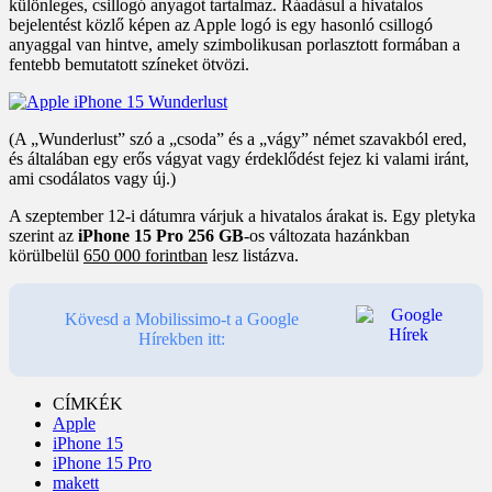
különleges, csillogó anyagot tartalmaz. Ráadásul a hivatalos
bejelentést közlő képen az Apple logó is egy hasonló csillogó
anyaggal van hintve, amely szimbolikusan porlasztott formában a
fentebb bemutatott színeket ötvözi.
(A „Wunderlust” szó a „csoda” és a „vágy” német szavakból ered,
és általában egy erős vágyat vagy érdeklődést fejez ki valami iránt,
ami csodálatos vagy új.)
A szeptember 12-i dátumra várjuk a hivatalos árakat is. Egy pletyka
szerint az
iPhone 15 Pro 256 GB
-os változata hazánkban
körülbelül
650 000 forintban
lesz listázva.
Kövesd a Mobilissimo-t a Google
Hírekben itt:
CÍMKÉK
Apple
iPhone 15
iPhone 15 Pro
makett