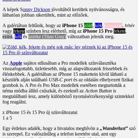
A képek S
onny Dickson
jóvoltából kerültek nyilvánosságra, és
láthatóan jobban sikerültek, mint az előzőek.
A galériában feltűnik, hogy az
iPhone 15
zöld
,
kék
,
rózsaszín
,
fehér
vagy
fekete
színben lesz elérhető, míg az
iPhone 15 Pro
fekete
,
ezüst
,
kék
és
szürke (Titan Gray)
változatban jelenik meg.
Az
Apple
sajátos stílusában a Pro modellek színválasztéka
visszafogottabb, üzletiesebb, míg az alapváltozatok frissebbek és
élénkebbek. A galériában az iPhone 15 makettein kívül látható a
készülék alján található
USB-C port
és az oldalán elhelyezett fizikai
gombok is. A Pro és Pro Max modellek esetében megtartották a
néma módba állító csúszkát, és ezeknél az
Action Button
is
megtalálható lesz, amely különböző nyomásérzékenységi szintekkel
fog reagálni.
z iPhone 15 és 15 Pro új színváltozatai
1
a 5
Egy érdekes adalék, hogy a hivatalos meghívón a
„Wunderlust”
szó
is szerepel. Ez valószínűleg a telefon keretére utal, ami egy