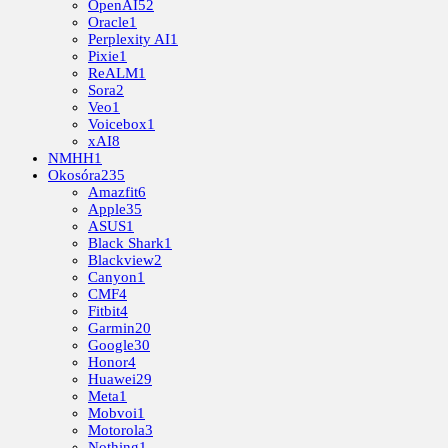
OpenAI
52
Oracle
1
Perplexity AI
1
Pixie
1
ReALM
1
Sora
2
Veo
1
Voicebox
1
xAI
8
NMHH
1
Okosóra
235
Amazfit
6
Apple
35
ASUS
1
Black Shark
1
Blackview
2
Canyon
1
CMF
4
Fitbit
4
Garmin
20
Google
30
Honor
4
Huawei
29
Meta
1
Mobvoi
1
Motorola
3
Nothing
1