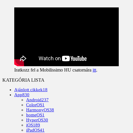
Iratkozz fel a Mobilissimo HU csatornára
itt
.
KATEGÓRIA LISTA
Ajánlott cikkek
18
App
830
Android
237
ColorOS
1
HarmonyOS
38
homeOS
1
HyperOS
30
iOS
189
iPadOS
41