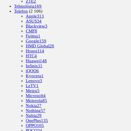
ZTE
2
Tehnológia
169
Telefon
(2 106)
Apple
313
ASUS
34
Blackview
3
CMF
8
Fujitsu
1
Google
159
HMD Global
20
Honor
114
HTC
4
Huawei
148
Infinix
11
iQOO
6
Kyocera
1
Lenovo
3
LeTV
1
Meizu
5
Microsoft
4
Motorola
85
Nokia
27
Nothing
57
Nubia
29
OnePlus
135
OPPO
105
POCO
34