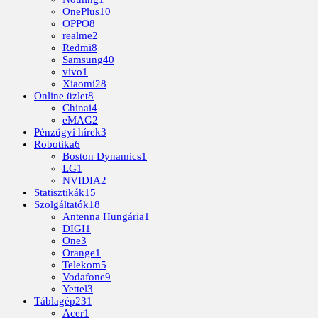
OnePlus
10
OPPO
8
realme
2
Redmi
8
Samsung
40
vivo
1
Xiaomi
28
Online üzlet
8
Chinai
4
eMAG
2
Pénzügyi hírek
3
Robotika
6
Boston Dynamics
1
LG
1
NVIDIA
2
Statisztikák
15
Szolgáltatók
18
Antenna Hungária
1
DIGI
1
One
3
Orange
1
Telekom
5
Vodafone
9
Yettel
3
Táblagép
231
Acer
1