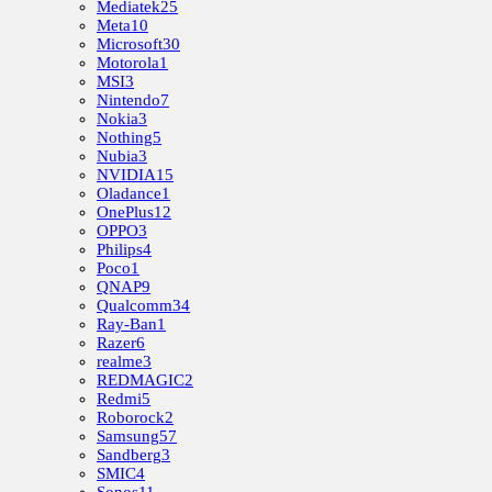
Mediatek
25
Meta
10
Microsoft
30
Motorola
1
MSI
3
Nintendo
7
Nokia
3
Nothing
5
Nubia
3
NVIDIA
15
Oladance
1
OnePlus
12
OPPO
3
Philips
4
Poco
1
QNAP
9
Qualcomm
34
Ray-Ban
1
Razer
6
realme
3
REDMAGIC
2
Redmi
5
Roborock
2
Samsung
57
Sandberg
3
SMIC
4
Sonos
11