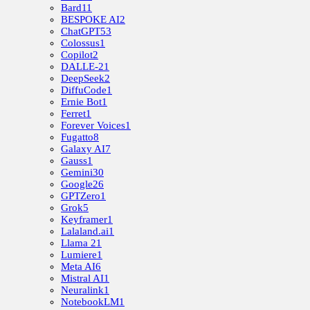
Bard
11
BESPOKE AI
2
ChatGPT
53
Colossus
1
Copilot
2
DALLE-2
1
DeepSeek
2
DiffuCode
1
Ernie Bot
1
Ferret
1
Forever Voices
1
Fugatto
8
Galaxy AI
7
Gauss
1
Gemini
30
Google
26
GPTZero
1
Grok
5
Keyframer
1
Lalaland.ai
1
Llama 2
1
Lumiere
1
Meta AI
6
Mistral AI
1
Neuralink
1
NotebookLM
1