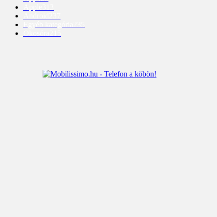
Apple
313
Android
237
Egyéb kategória
235
Okosóra
215