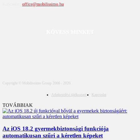
Kapcsolat:
office@mobilissimo.hu
KÖVESS MINKET
Copyright © Mobilissimo Group 2006 - 2026
Adatkezelési tájékoztató
Kapcsolat
TOVÁBBIAK
Az iOS 18.2 gyermekbiztonsági funkciója
automatikusan szűri a kéretlen képeket