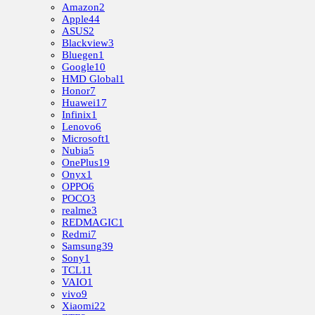
Amazon
2
Apple
44
ASUS
2
Blackview
3
Bluegen
1
Google
10
HMD Global
1
Honor
7
Huawei
17
Infinix
1
Lenovo
6
Microsoft
1
Nubia
5
OnePlus
19
Onyx
1
OPPO
6
POCO
3
realme
3
REDMAGIC
1
Redmi
7
Samsung
39
Sony
1
TCL
11
VAIO
1
vivo
9
Xiaomi
22