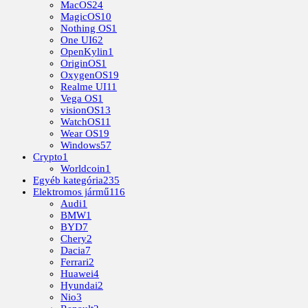
MacOS
24
MagicOS
10
Nothing OS
1
One UI
62
OpenKylin
1
OriginOS
1
OxygenOS
19
Realme UI
11
Vega OS
1
visionOS
13
WatchOS
11
Wear OS
19
Windows
57
Crypto
1
Worldcoin
1
Egyéb kategória
235
Elektromos jármű
116
Audi
1
BMW
1
BYD
7
Chery
2
Dacia
7
Ferrari
2
Huawei
4
Hyundai
2
Nio
3