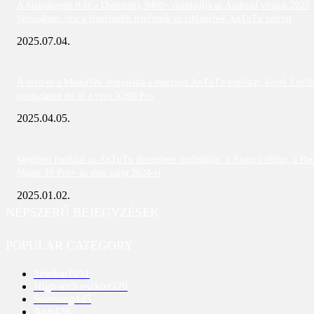
A Snapdragon 8 és a Dimensity 9400+ dominálja az Android világát 2025
júniusában; íme a legerősebb telefonok és táblagépek AnTuTu szerint
2025.07.04.
A vivo és a MediaTek dominálta a márciusi AnTuTu toplistát; közel 3 mill
pontszámot ért el a vivo X200 Pro
2025.04.05.
Meglepő fordulat az AnTuTu decemberi toplistáján: a Xiaomi eltűnt, a Re
Magic 10 Pro+ az élen zárja 2024-et
2025.01.02.
NÉPSZERŰ BEJEGYZÉSEK
POPULAR CATEGORY
Telefon
1951
High-tech eszköz
529
Samsung
445
App
428