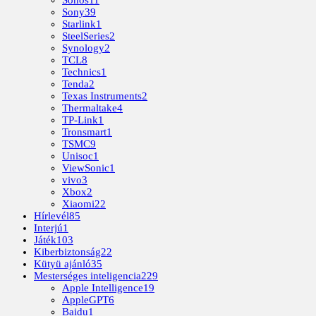
Sony
39
Starlink
1
SteelSeries
2
Synology
2
TCL
8
Technics
1
Tenda
2
Texas Instruments
2
Thermaltake
4
TP-Link
1
Tronsmart
1
TSMC
9
Unisoc
1
ViewSonic
1
vivo
3
Xbox
2
Xiaomi
22
Hírlevél
85
Interjú
1
Játék
103
Kiberbiztonság
22
Kütyü ajánló
35
Mesterséges inteligencia
229
Apple Intelligence
19
AppleGPT
6
Baidu
1