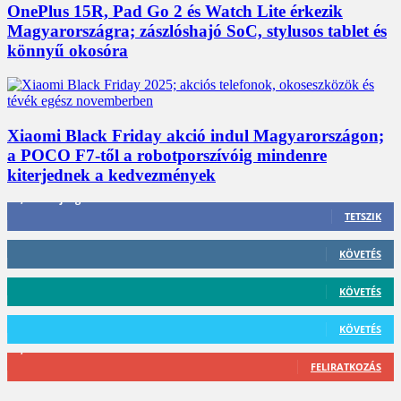
OnePlus 15R, Pad Go 2 és Watch Lite érkezik
Magyarországra; zászlóshajó SoC, stylusos tablet és
könnyű okosóra
Xiaomi Black Friday akció indul Magyarországon;
a POCO F7-től a robotporszívóig mindenre
kiterjednek a kedvezmények
3,452
Rajongók
TETSZIK
412
Követő
KÖVETÉS
59
Követő
KÖVETÉS
101
Követő
KÖVETÉS
2,589
Feliratkozó
FELIRATKOZÁS