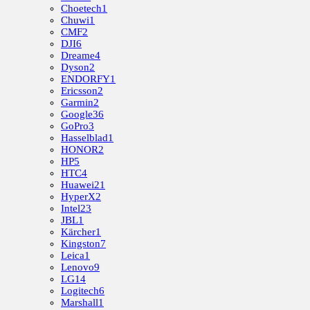
Choetech
1
Chuwi
1
CMF
2
DJI
6
Dreame
4
Dyson
2
ENDORFY
1
Ericsson
2
Garmin
2
Google
36
GoPro
3
Hasselblad
1
HONOR
2
HP
5
HTC
4
Huawei
21
HyperX
2
Intel
23
JBL
1
Kärcher
1
Kingston
7
Leica
1
Lenovo
9
LG
14
Logitech
6
Marshall
1