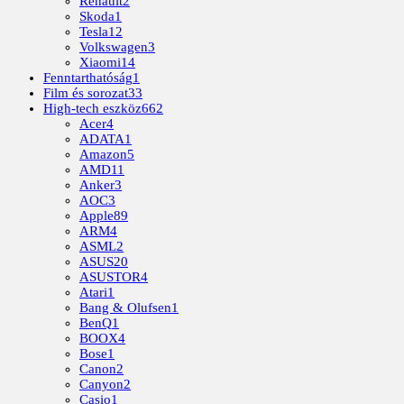
Renault
2
Skoda
1
Tesla
12
Volkswagen
3
Xiaomi
14
Fenntarthatóság
1
Film és sorozat
33
High-tech eszköz
662
Acer
4
ADATA
1
Amazon
5
AMD
11
Anker
3
AOC
3
Apple
89
ARM
4
ASML
2
ASUS
20
ASUSTOR
4
Atari
1
Bang & Olufsen
1
BenQ
1
BOOX
4
Bose
1
Canon
2
Canyon
2
Casio
1