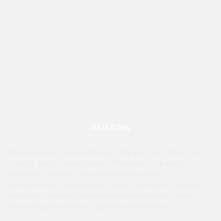
RÓLUNK
Mobilissimo.hu egy magyar technológiai hírportál, amely főként mobil
eszközökre, például okostelefonokra, táblagépekre és kapcsolódó
kiegészítőkre összpontosít. Az oldal értékeléseket, híreket,
összehasonlításokat és tippeket nyújt a mobiltechnológiával foglalkozó
fogyasztóknak. Mivel az oldal tartalma folyamatosan frissül, ennek a
közvetlen látogatása biztosítja a legfrissebb információkat.