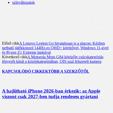
színváltozatok
Előző cikk
A Lenovo Legion Go hivatalosan is a piacon: Kézben
tartható játékkonzol 144Hz-es QHD+ kijelzővel, Windows 11-gyel
és Ryzen Z1 Extreme lapkával
Következő cikk
A Motorola Moto G84 kijelzője csúcskategóriás
fényerőt kínál a középkategóriában, OIS-szal felszerelt kamera
KAPCSOLÓDÓ CIKKEK
TÖBB A SZERZŐTŐL
A hajlítható iPhone 2026-ban érkezik; az Apple
viszont csak 2027-ben tudja rendesen gyártani