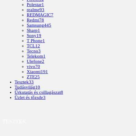
Polestar
1
realme
93
REDMAGIC
7
Redmi
78
Samsung
445
Sharp
1
Sony
19
T Phone
1
TCL
12
Tecno
3
Telekom
1
Ulefone
2
vivo
70
Xiaomi
191
ZTE
25
Tesztek
33
Tudásvilág
10
Űrkutatás és csillagászat
8
Üzlet és tőzsde
3
TESZTEK