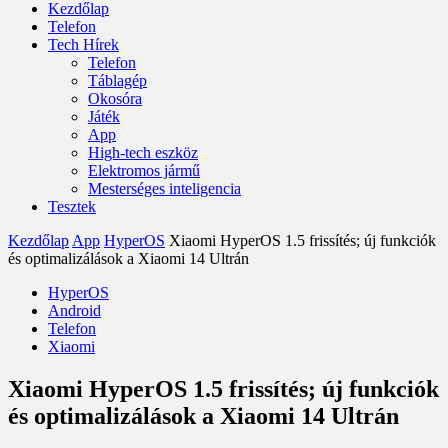
Kezdőlap
Telefon
Tech Hírek
Telefon
Táblagép
Okosóra
Játék
App
High-tech eszköz
Elektromos jármű
Mesterséges inteligencia
Tesztek
Kezdőlap
App
HyperOS
Xiaomi HyperOS 1.5 frissítés; új funkciók
és optimalizálások a Xiaomi 14 Ultrán
HyperOS
Android
Telefon
Xiaomi
Xiaomi HyperOS 1.5 frissítés; új funkciók
és optimalizálások a Xiaomi 14 Ultrán