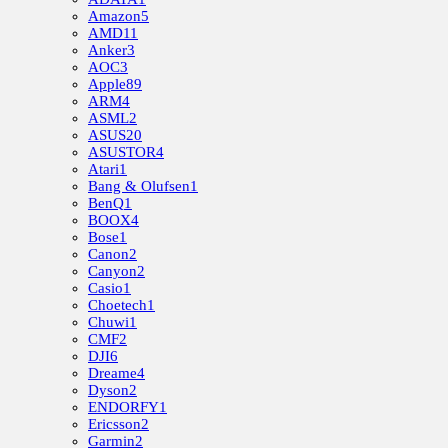
Amazon
5
AMD
11
Anker
3
AOC
3
Apple
89
ARM
4
ASML
2
ASUS
20
ASUSTOR
4
Atari
1
Bang & Olufsen
1
BenQ
1
BOOX
4
Bose
1
Canon
2
Canyon
2
Casio
1
Choetech
1
Chuwi
1
CMF
2
DJI
6
Dreame
4
Dyson
2
ENDORFY
1
Ericsson
2
Garmin
2