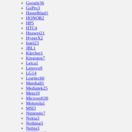
Google
36
GoPro
3
Hasselblad
1
HONOR
2
HP
5
HTC
4
Huawei
21
HyperX
2
Intel
23
JBL
1
Kärcher
1
Kingston
7
Leica
1
Lenovo
9
LG
14
Logitech
6
Marshall
1
Mediatek
25
Meta
10
Microsoft
30
Motorola
1
MSI
3
Nintendo
7
Nokia
3
Nothing
5
Nubia
3