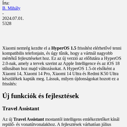
Írta:
B. Mihály
-
2024.07.01.
5328
Xiaomi nemrég kezdte el a
HyperOS 1.5
frissítést elérhetővé tenni
kompatibilis telefonjain, és úgy tűnik, hogy a vártnál nagyobb
mértékű fejlesztéseket hoz. Ez az új verzió az előfutára a HyperOS
2.0-nak, amely a tervek szerint az Apple Intelligence és az iOS 18
stílusában hoz majd változásokat. A HyperOS 1.5-öt elsőként a
Xiaomi 14, Xiaomi 14 Pro, Xiaomi 14 Ultra és Redmi K50 Ultra
készülékek kapták meg. Lássuk, milyen újdonságokat hozott ez a
frissítés:
Új funkciók és fejlesztések
Travel Assistant
Az új
Travel Assistant
mostantól intelligens emlékeztetőket kínál
repülő- és vonatútvonalakhoz. A fejlesztések várhatóan július