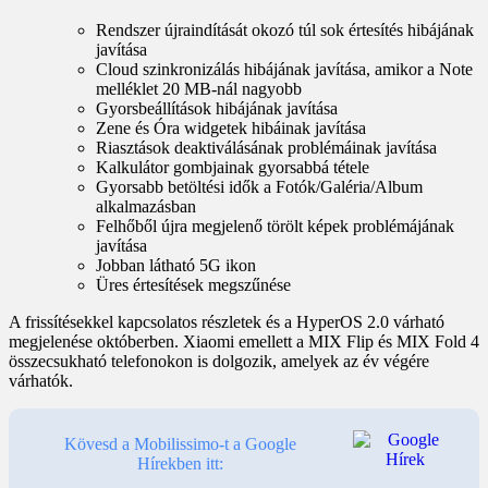
Rendszer újraindítását okozó túl sok értesítés hibájának
javítása
Cloud szinkronizálás hibájának javítása, amikor a Note
melléklet 20 MB-nál nagyobb
Gyorsbeállítások hibájának javítása
Zene és Óra widgetek hibáinak javítása
Riasztások deaktiválásának problémáinak javítása
Kalkulátor gombjainak gyorsabbá tétele
Gyorsabb betöltési idők a Fotók/Galéria/Album
alkalmazásban
Felhőből újra megjelenő törölt képek problémájának
javítása
Jobban látható 5G ikon
Üres értesítések megszűnése
A frissítésekkel kapcsolatos részletek és a HyperOS 2.0 várható
megjelenése októberben. Xiaomi emellett a MIX Flip és MIX Fold 4
összecsukható telefonokon is dolgozik, amelyek az év végére
várhatók.
Kövesd a Mobilissimo-t a Google
Hírekben itt: