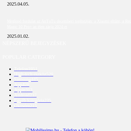
2025.04.05.
Meglepő fordulat az AnTuTu decemberi toplistáján: a Xiaomi eltűnt, a Re
Magic 10 Pro+ az élen zárja 2024-et
2025.01.02.
NÉPSZERŰ BEJEGYZÉSEK
POPULAR CATEGORY
Telefon
1951
High-tech eszköz
529
Samsung
445
App
428
Apple
313
Android
237
Egyéb kategória
235
Okosóra
215