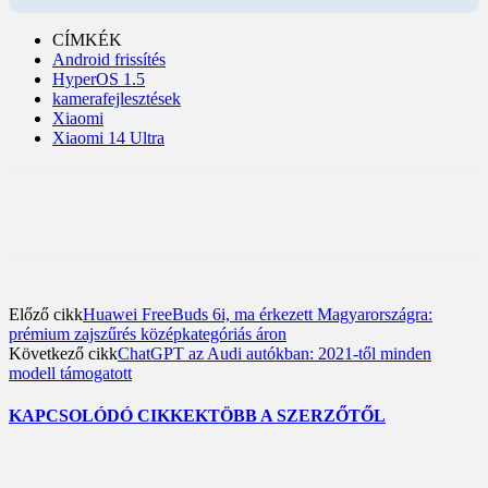
CÍMKÉK
Android frissítés
HyperOS 1.5
kamerafejlesztések
Xiaomi
Xiaomi 14 Ultra
Előző cikk
Huawei FreeBuds 6i, ma érkezett Magyarországra:
prémium zajszűrés középkategóriás áron
Következő cikk
ChatGPT az Audi autókban: 2021-től minden
modell támogatott
KAPCSOLÓDÓ CIKKEK
TÖBB A SZERZŐTŐL