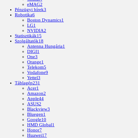
eMAG
2
Pénzügyi hírek
3
Robotika
6
Boston Dynamics
1
LG
1
NVIDIA
2
Statisztikák
15
Szolgáltatók
18
Antenna Hungária
1
DIGI
1
One
3
Orange
1
Telekom
5
Vodafone
9
Yettel
3
Táblagép
231
Acer
1
Amazon
2
Apple
44
ASUS
2
Blackview
3
Bluegen
1
Google
10
HMD Global
1
Honor
7
Huawei
17