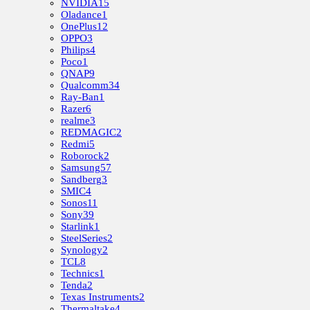
NVIDIA
15
Oladance
1
OnePlus
12
OPPO
3
Philips
4
Poco
1
QNAP
9
Qualcomm
34
Ray-Ban
1
Razer
6
realme
3
REDMAGIC
2
Redmi
5
Roborock
2
Samsung
57
Sandberg
3
SMIC
4
Sonos
11
Sony
39
Starlink
1
SteelSeries
2
Synology
2
TCL
8
Technics
1
Tenda
2
Texas Instruments
2
Thermaltake
4