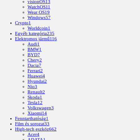
visionOS
13
WatchOS
11
Wear OS
19
Windows
57
Crypto
1
Worldcoin
1
Egyéb kategória
235
Elektromos jármű
116
Audi
1
BMW
1
BYD
7
Chery
2
Dacia
7
Ferrari
2
Huawei
4
Hyundai
2
Nio
3
Renault
2
Skoda
1
Tesla
12
Volkswagen
3
Xiaomi
14
Fenntarthatóság
1
Film és sorozat
33
High-tech eszköz
662
Acer
4
ADATA
1