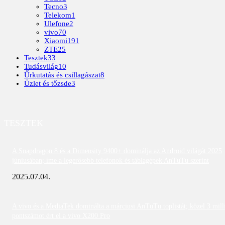
Tecno
3
Telekom
1
Ulefone
2
vivo
70
Xiaomi
191
ZTE
25
Tesztek
33
Tudásvilág
10
Űrkutatás és csillagászat
8
Üzlet és tőzsde
3
TESZTEK
A Snapdragon 8 és a Dimensity 9400+ dominálja az Android világát 2025
júniusában; íme a legerősebb telefonok és táblagépek AnTuTu szerint
2025.07.04.
A vivo és a MediaTek dominálta a márciusi AnTuTu toplistát; közel 3 mill
pontszámot ért el a vivo X200 Pro