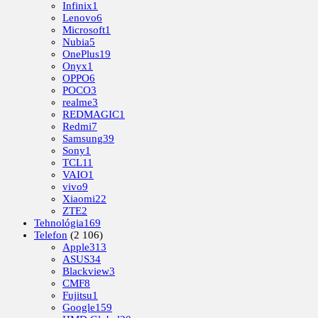
Infinix
1
Lenovo
6
Microsoft
1
Nubia
5
OnePlus
19
Onyx
1
OPPO
6
POCO
3
realme
3
REDMAGIC
1
Redmi
7
Samsung
39
Sony
1
TCL
11
VAIO
1
vivo
9
Xiaomi
22
ZTE
2
Tehnológia
169
Telefon
(2 106)
Apple
313
ASUS
34
Blackview
3
CMF
8
Fujitsu
1
Google
159