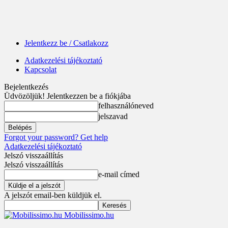
Jelentkezz be / Csatlakozz
Adatkezelési tájékoztató
Kapcsolat
Bejelentkezés
Üdvözöljük! Jelentkezzen be a fiókjába
felhasználóneved
jelszavad
Forgot your password? Get help
Adatkezelési tájékoztató
Jelszó visszaállítás
Jelszó visszaállítás
e-mail címed
A jelszót email-ben küldjük el.
Mobilissimo.hu