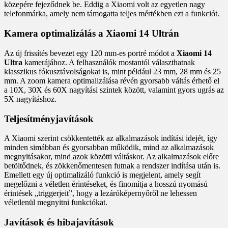
közepére fejeződnek be. Eddig a Xiaomi volt az egyetlen nagy
telefonmárka, amely nem támogatta teljes mértékben ezt a funkciót.
Kamera optimalizálás a Xiaomi 14 Ultrán
Az új frissítés bevezet egy 120 mm-es portré módot a
Xiaomi 14
Ultra
kamerájához. A felhasználók mostantól választhatnak
klasszikus fókusztávolságokat is, mint például 23 mm, 28 mm és 25
mm. A zoom kamera optimalizálása révén gyorsabb váltás érhető el
a 10X, 30X és 60X nagyítási szintek között, valamint gyors ugrás az
5X nagyításhoz.
Teljesítményjavítások
A Xiaomi szerint csökkentették az alkalmazások indítási idejét, így
minden simábban és gyorsabban működik, mind az alkalmazások
megnyitásakor, mind azok közötti váltáskor. Az alkalmazások előre
betöltődnek, és zökkenőmentesen futnak a rendszer indítása után is.
Emellett egy új optimalizáló funkció is megjelent, amely segít
megelőzni a véletlen érintéseket, és finomítja a hosszú nyomású
érintések „triggerjeit”, hogy a lezáróképernyőről ne lehessen
véletlenül megnyitni funkciókat.
Javítások és hibajavítások