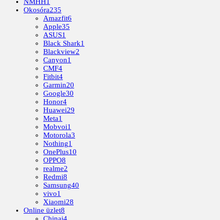
NMHH
1
Okosóra
235
Amazfit
6
Apple
35
ASUS
1
Black Shark
1
Blackview
2
Canyon
1
CMF
4
Fitbit
4
Garmin
20
Google
30
Honor
4
Huawei
29
Meta
1
Mobvoi
1
Motorola
3
Nothing
1
OnePlus
10
OPPO
8
realme
2
Redmi
8
Samsung
40
vivo
1
Xiaomi
28
Online üzlet
8
Chinai
4