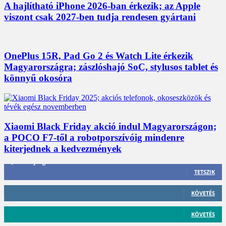
A hajlítható iPhone 2026-ban érkezik; az Apple
viszont csak 2027-ben tudja rendesen gyártani
OnePlus 15R, Pad Go 2 és Watch Lite érkezik
Magyarországra; zászlóshajó SoC, stylusos tablet és
könnyű okosóra
Xiaomi Black Friday akció indul Magyarországon;
a POCO F7-től a robotporszívóig mindenre
kiterjednek a kedvezmények
3,452
Rajongók
TETSZIK
412
Követő
KÖVETÉS
59
Követő
KÖVETÉS
101
Követő