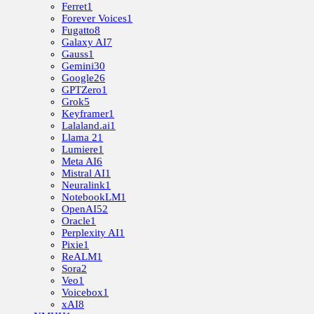
Ferret
1
Forever Voices
1
Fugatto
8
Galaxy AI
7
Gauss
1
Gemini
30
Google
26
GPTZero
1
Grok
5
Keyframer
1
Lalaland.ai
1
Llama 2
1
Lumiere
1
Meta AI
6
Mistral AI
1
Neuralink
1
NotebookLM
1
OpenAI
52
Oracle
1
Perplexity AI
1
Pixie
1
ReALM
1
Sora
2
Veo
1
Voicebox
1
xAI
8