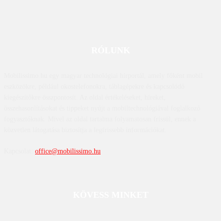
RÓLUNK
Mobilissimo.hu egy magyar technológiai hírportál, amely főként mobil
eszközökre, például okostelefonokra, táblagépekre és kapcsolódó
kiegészítőkre összpontosít. Az oldal értékeléseket, híreket,
összehasonlításokat és tippeket nyújt a mobiltechnológiával foglalkozó
fogyasztóknak. Mivel az oldal tartalma folyamatosan frissül, ennek a
közvetlen látogatása biztosítja a legfrissebb információkat.
Kapcsolat:
office@mobilissimo.hu
KÖVESS MINKET