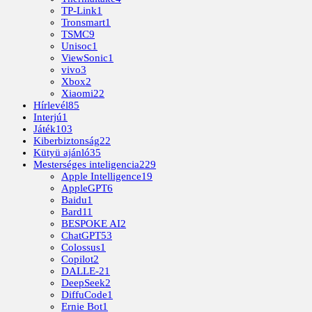
TP-Link
1
Tronsmart
1
TSMC
9
Unisoc
1
ViewSonic
1
vivo
3
Xbox
2
Xiaomi
22
Hírlevél
85
Interjú
1
Játék
103
Kiberbiztonság
22
Kütyü ajánló
35
Mesterséges inteligencia
229
Apple Intelligence
19
AppleGPT
6
Baidu
1
Bard
11
BESPOKE AI
2
ChatGPT
53
Colossus
1
Copilot
2
DALLE-2
1
DeepSeek
2
DiffuCode
1
Ernie Bot
1