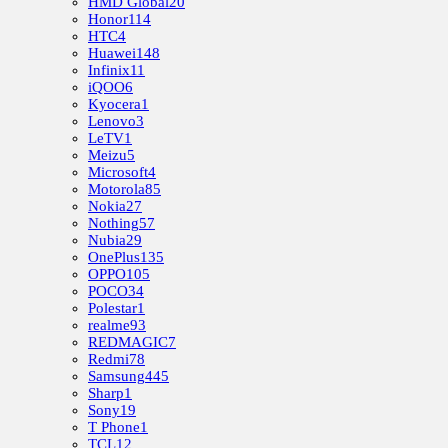
HMD Global
20
Honor
114
HTC
4
Huawei
148
Infinix
11
iQOO
6
Kyocera
1
Lenovo
3
LeTV
1
Meizu
5
Microsoft
4
Motorola
85
Nokia
27
Nothing
57
Nubia
29
OnePlus
135
OPPO
105
POCO
34
Polestar
1
realme
93
REDMAGIC
7
Redmi
78
Samsung
445
Sharp
1
Sony
19
T Phone
1
TCL
12