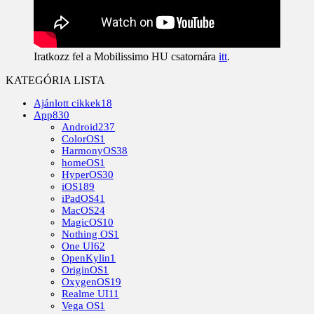
Iratkozz fel a Mobilissimo HU csatornára
itt
.
KATEGÓRIA LISTA
Ajánlott cikkek
18
App
830
Android
237
ColorOS
1
HarmonyOS
38
homeOS
1
HyperOS
30
iOS
189
iPadOS
41
MacOS
24
MagicOS
10
Nothing OS
1
One UI
62
OpenKylin
1
OriginOS
1
OxygenOS
19
Realme UI
11
Vega OS
1