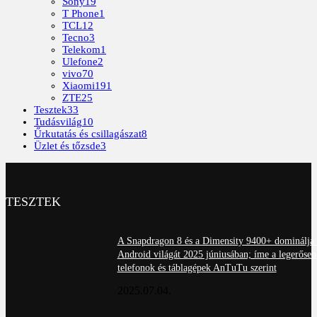
Sony
19
T Phone
1
TCL
12
Tecno
3
Telekom
1
Ulefone
2
vivo
70
Xiaomi
191
ZTE
25
Tesztek
33
Tudásvilág
10
Űrkutatás és csillagászat
8
Üzlet és tőzsde
3
TESZTEK
A Snapdragon 8 és a Dimensity 9400+ dominálja 
Android világát 2025 júniusában; íme a legerőseb
telefonok és táblagépek AnTuTu szerint
2025.07.04.