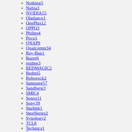
Nothing
5
Nubia
3
NVIDIA
15
Oladance
1
OnePlus
12
OPPO
3
Philips
4
Poco
1
QNAP
9
Qualcomm
34
Ray-Ban
1
Razer
6
realme
3
REDMAGIC
2
Redmi
5
Roborock
2
Samsung
57
Sandberg
3
SMIC
4
Sonos
11
Sony
39
Starlink
1
SteelSeries
2
Synology
2
TCL
8
Technics
1