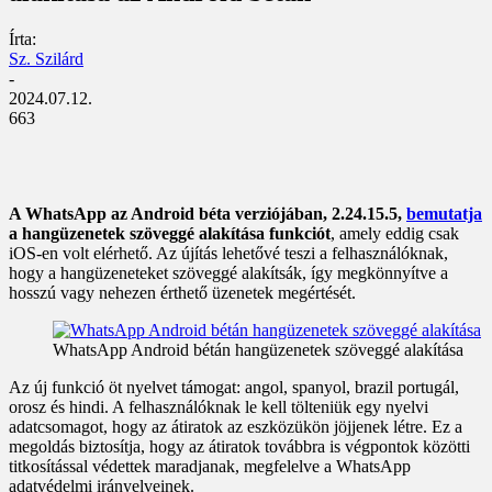
Írta:
Sz. Szilárd
-
2024.07.12.
663
A WhatsApp az Android béta verziójában, 2.24.15.5,
bemutatja
a hangüzenetek szöveggé alakítása funkciót
, amely eddig csak
iOS-en volt elérhető. Az újítás lehetővé teszi a felhasználóknak,
hogy a hangüzeneteket szöveggé alakítsák, így megkönnyítve a
hosszú vagy nehezen érthető üzenetek megértését.
WhatsApp Android bétán hangüzenetek szöveggé alakítása
Az új funkció öt nyelvet támogat: angol, spanyol, brazil portugál,
orosz és hindi. A felhasználóknak le kell tölteniük egy nyelvi
adatcsomagot, hogy az átiratok az eszközükön jöjjenek létre. Ez a
megoldás biztosítja, hogy az átiratok továbbra is végpontok közötti
titkosítással védettek maradjanak, megfelelve a WhatsApp
adatvédelmi irányelveinek.