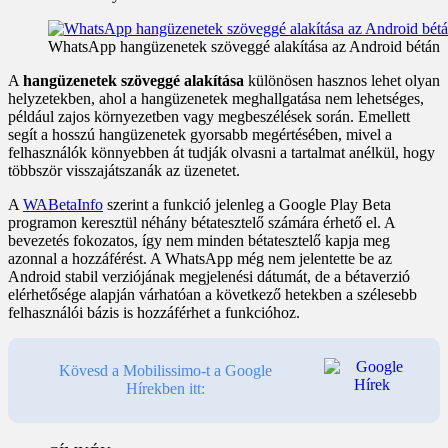
WhatsApp hangüzenetek szöveggé alakítása az Android bétán
A
hangüzenetek szöveggé alakítása
különösen hasznos lehet olyan
helyzetekben, ahol a hangüzenetek meghallgatása nem lehetséges,
például zajos környezetben vagy megbeszélések során. Emellett
segít a hosszú hangüzenetek gyorsabb megértésében, mivel a
felhasználók könnyebben át tudják olvasni a tartalmat anélkül, hogy
többször visszajátszanák az üzenetet.
A
WABetaInfo
szerint a funkció jelenleg a Google Play Beta
programon keresztül néhány bétatesztelő számára érhető el. A
bevezetés fokozatos, így nem minden bétatesztelő kapja meg
azonnal a hozzáférést. A WhatsApp még nem jelentette be az
Android stabil verziójának megjelenési dátumát, de a bétaverzió
elérhetősége alapján várhatóan a következő hetekben a szélesebb
felhasználói bázis is hozzáférhet a funkcióhoz.
Kövesd a Mobilissimo-t a Google
Hírekben itt: