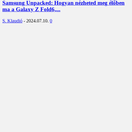
Samsung Unpacked: Hogyan nézheted meg élőben
ma a Galaxy Z Fold6,...
S. Klaudió
-
2024.07.10.
0