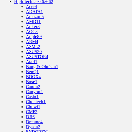
High-tech eszköz
662
Acer
4
ADATA
1
Amazon
5
AMD
11
Anker
3
AOC
3
Apple
89
ARM
4
ASML
2
ASUS
20
ASUSTOR
4
Atari
1
Bang & Olufsen
1
BenQ
1
BOOX
4
Bose
1
Canon
2
Canyon
2
Casio
1
Choetech
1
Chuwi
1
CMF
2
DJI
6
Dreame
4
Dyson
2
ENDORFY
1