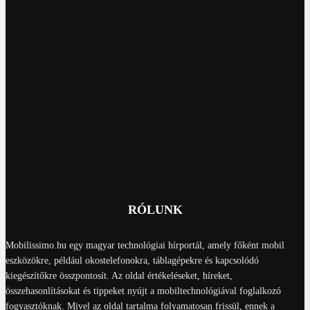
RÓLUNK
Mobilissimo.hu egy magyar technológiai hírportál, amely főként mobil
eszközökre, például okostelefonokra, táblagépekre és kapcsolódó
kiegészítőkre összpontosít. Az oldal értékeléseket, híreket,
összehasonlításokat és tippeket nyújt a mobiltechnológiával foglalkozó
fogyasztóknak. Mivel az oldal tartalma folyamatosan frissül, ennek a