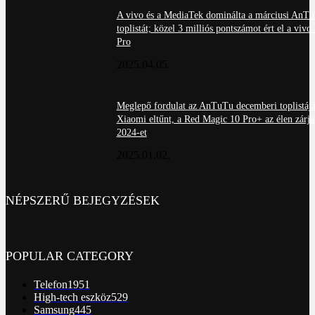
A vivo és a MediaTek dominálta a márciusi AnT
toplistát; közel 3 milliós pontszámot ért el a viv
Pro
2025.04.05.
Meglepő fordulat az AnTuTu decemberi toplistájá
Xiaomi eltűnt, a Red Magic 10 Pro+ az élen zárja
2024-et
2025.01.02.
NÉPSZERŰ BEJEGYZÉSEK
POPULAR CATEGORY
Telefon
1951
High-tech eszköz
529
Samsung
445