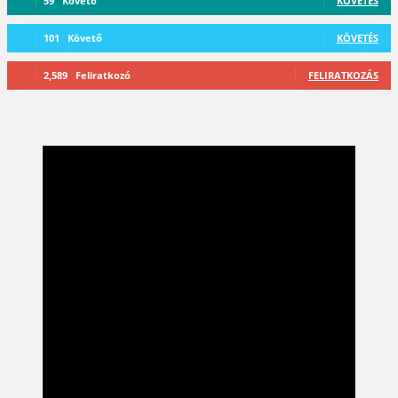
59
Követő
KÖVETÉS
101
Követő
KÖVETÉS
2,589
Feliratkozó
FELIRATKOZÁS