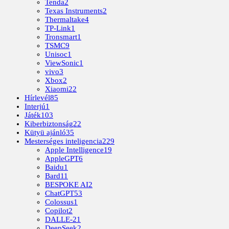
Tenda
2
Texas Instruments
2
Thermaltake
4
TP-Link
1
Tronsmart
1
TSMC
9
Unisoc
1
ViewSonic
1
vivo
3
Xbox
2
Xiaomi
22
Hírlevél
85
Interjú
1
Játék
103
Kiberbiztonság
22
Kütyü ajánló
35
Mesterséges inteligencia
229
Apple Intelligence
19
AppleGPT
6
Baidu
1
Bard
11
BESPOKE AI
2
ChatGPT
53
Colossus
1
Copilot
2
DALLE-2
1
DeepSeek
2