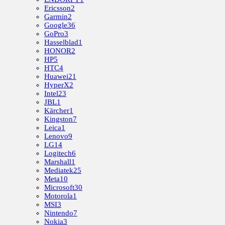
Ericsson
2
Garmin
2
Google
36
GoPro
3
Hasselblad
1
HONOR
2
HP
5
HTC
4
Huawei
21
HyperX
2
Intel
23
JBL
1
Kärcher
1
Kingston
7
Leica
1
Lenovo
9
LG
14
Logitech
6
Marshall
1
Mediatek
25
Meta
10
Microsoft
30
Motorola
1
MSI
3
Nintendo
7
Nokia
3