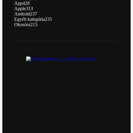
App
428
Apple
313
Android
237
Egyéb kategória
235
Okosóra
215