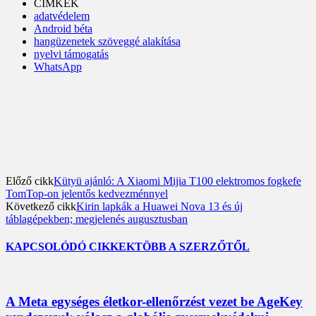
CÍMKÉK
adatvédelem
Android béta
hangüzenetek szöveggé alakítása
nyelvi támogatás
WhatsApp
Előző cikk
Kütyü ajánló: A Xiaomi Mijia T100 elektromos fogkefe
TomTop-on jelentős kedvezménnyel
Következő cikk
Kirin lapkák a Huawei Nova 13 és új
táblagépekben; megjelenés augusztusban
KAPCSOLÓDÓ CIKKEK
TÖBB A SZERZŐTŐL
A Meta egységes életkor-ellenőrzést vezet be AgeKey