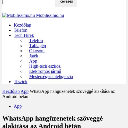
Mobilissimo.hu
Kezdőlap
Telefon
Tech Hírek
Telefon
Táblagép
Okosóra
Játék
App
High-tech eszköz
Elektromos jármű
Mesterséges inteligencia
Tesztek
Kezdőlap
App
WhatsApp hangüzenetek szöveggé alakítása az
Android bétán
App
WhatsApp hangüzenetek szöveggé
alakítása az Android bétán