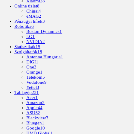
Xiaomi
28
Online üzlet
8
Chinai
4
eMAG
2
Pénzügyi hírek
3
Robotika
6
Boston Dynamics
1
LG
1
NVIDIA
2
Statisztikák
15
Szolgáltatók
18
Antenna Hungária
1
DIGI
1
One
3
Orange
1
Telekom
5
Vodafone
9
Yettel
3
Táblagép
231
Acer
1
Amazon
2
Apple
44
ASUS
2
Blackview
3
Bluegen
1
Google
10
HMD Global
1