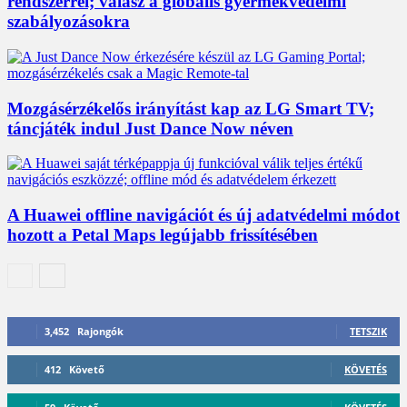
rendszerrel; válasz a globális gyermekvédelmi
szabályozásokra
Mozgásérzékelős irányítást kap az LG Smart TV;
táncjáték indul Just Dance Now néven
A Huawei offline navigációt és új adatvédelmi módot
hozott a Petal Maps legújabb frissítésében
3,452
Rajongók
TETSZIK
412
Követő
KÖVETÉS