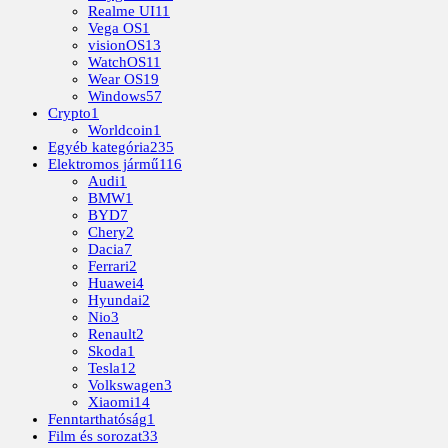
Realme UI
11
Vega OS
1
visionOS
13
WatchOS
11
Wear OS
19
Windows
57
Crypto
1
Worldcoin
1
Egyéb kategória
235
Elektromos jármű
116
Audi
1
BMW
1
BYD
7
Chery
2
Dacia
7
Ferrari
2
Huawei
4
Hyundai
2
Nio
3
Renault
2
Skoda
1
Tesla
12
Volkswagen
3
Xiaomi
14
Fenntarthatóság
1
Film és sorozat
33