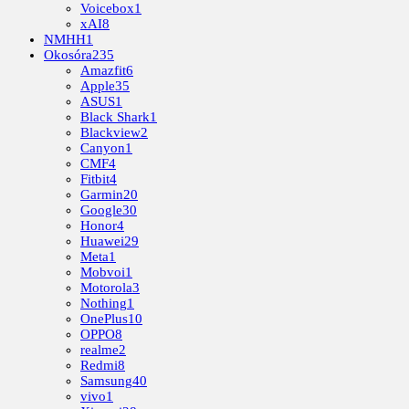
Voicebox
1
xAI
8
NMHH
1
Okosóra
235
Amazfit
6
Apple
35
ASUS
1
Black Shark
1
Blackview
2
Canyon
1
CMF
4
Fitbit
4
Garmin
20
Google
30
Honor
4
Huawei
29
Meta
1
Mobvoi
1
Motorola
3
Nothing
1
OnePlus
10
OPPO
8
realme
2
Redmi
8
Samsung
40
vivo
1