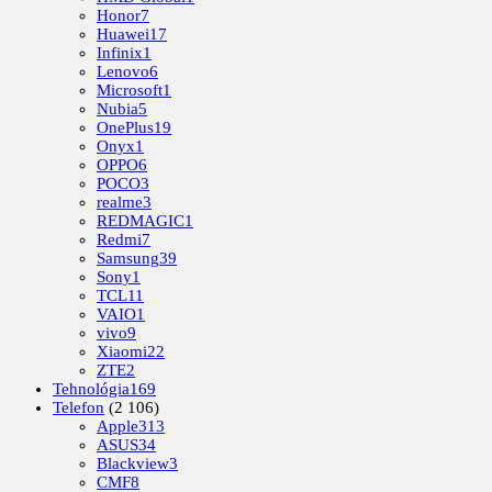
Honor
7
Huawei
17
Infinix
1
Lenovo
6
Microsoft
1
Nubia
5
OnePlus
19
Onyx
1
OPPO
6
POCO
3
realme
3
REDMAGIC
1
Redmi
7
Samsung
39
Sony
1
TCL
11
VAIO
1
vivo
9
Xiaomi
22
ZTE
2
Tehnológia
169
Telefon
(2 106)
Apple
313
ASUS
34
Blackview
3
CMF
8