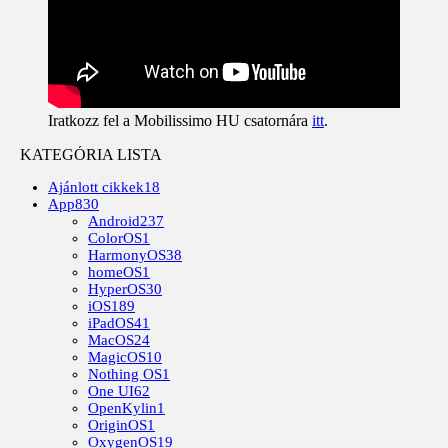
Iratkozz fel a Mobilissimo HU csatornára
itt
.
KATEGÓRIA LISTA
Ajánlott cikkek
18
App
830
Android
237
ColorOS
1
HarmonyOS
38
homeOS
1
HyperOS
30
iOS
189
iPadOS
41
MacOS
24
MagicOS
10
Nothing OS
1
One UI
62
OpenKylin
1
OriginOS
1
OxygenOS
19