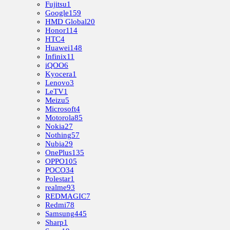
Fujitsu
1
Google
159
HMD Global
20
Honor
114
HTC
4
Huawei
148
Infinix
11
iQOO
6
Kyocera
1
Lenovo
3
LeTV
1
Meizu
5
Microsoft
4
Motorola
85
Nokia
27
Nothing
57
Nubia
29
OnePlus
135
OPPO
105
POCO
34
Polestar
1
realme
93
REDMAGIC
7
Redmi
78
Samsung
445
Sharp
1