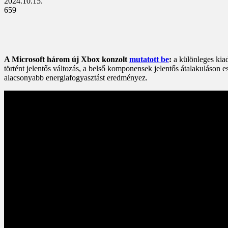
2024.10.15.
659
A Microsoft három új Xbox konzolt
mutatott be
:
a különleges kia
történt jelentős változás, a belső komponensek jelentős átalakuláson e
alacsonyabb energiafogyasztást eredményez.