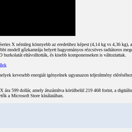
ries X némileg könnyebb az eredetihez képest (4,14 kg vs 4,36 kg), a d
égebbi modell gőzkamrája helyett hagyományos rézcsöves radiátoros me
burkolatát eltávolították, és kisebb komponenseken is változtattak.
melyek kevesebb energiát igényelnek ugyanazon teljesítmény eléréséhe
 ára 599 dollár, amely átszámítva körülbelül 219 468 forint, a digitáli
tők a Microsoft Store kínálatában.