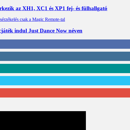
érkezik az XH1, XC1 és XP1 fej- és fülhallgató
cjáték indul Just Dance Now néven