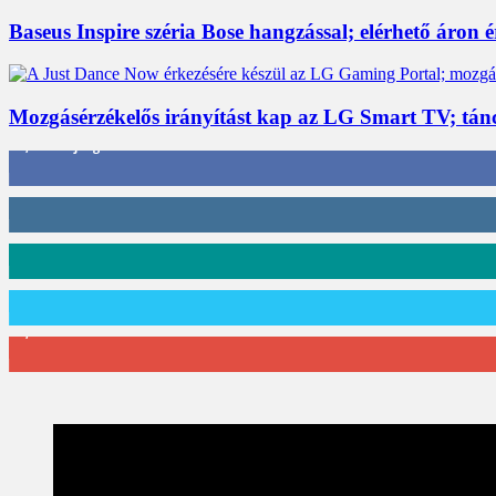
Baseus Inspire széria Bose hangzással; elérhető áron 
Mozgásérzékelős irányítást kap az LG Smart TV; tán
3,452
Rajongók
412
Követő
59
Követő
101
Követő
2,589
Feliratkozó