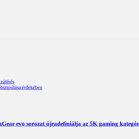
zzáférés
biztosítása érdekében
ear evo sorozat újradefiniálja az 5K gaming kategór