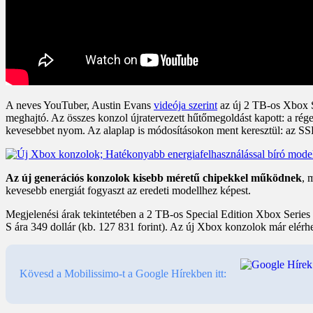
A neves YouTuber, Austin Evans
videója szerint
az új 2 TB-os Xbox Se
meghajtó. Az összes konzol újratervezett hűtőmegoldást kapott: a r
kevesebbet nyom. Az alaplap is módosításokon ment keresztül: az SSD 
Az új generációs konzolok kisebb méretű chipekkel működnek
, 
kevesebb energiát fogyaszt az eredeti modellhez képest.
Megjelenési árak tekintetében a 2 TB-os Special Edition Xbox Series X
S ára 349 dollár (kb. 127 831 forint). Az új Xbox konzolok már elérhe
Kövesd a Mobilissimo-t a Google Hírekben itt: