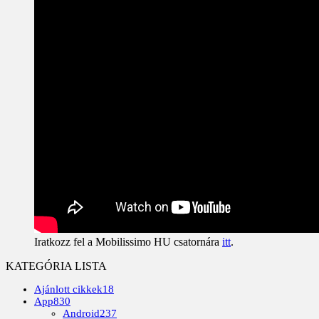
Iratkozz fel a Mobilissimo HU csatornára
itt
.
KATEGÓRIA LISTA
Ajánlott cikkek
18
App
830
Android
237