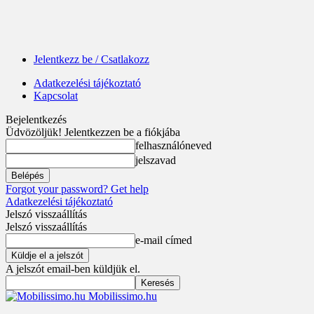
Jelentkezz be / Csatlakozz
Adatkezelési tájékoztató
Kapcsolat
Bejelentkezés
Üdvözöljük! Jelentkezzen be a fiókjába
felhasználóneved
jelszavad
Forgot your password? Get help
Adatkezelési tájékoztató
Jelszó visszaállítás
Jelszó visszaállítás
e-mail címed
A jelszót email-ben küldjük el.
Mobilissimo.hu