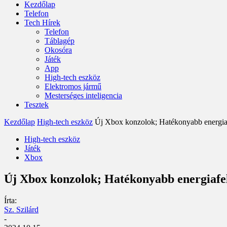
Kezdőlap
Telefon
Tech Hírek
Telefon
Táblagép
Okosóra
Játék
App
High-tech eszköz
Elektromos jármű
Mesterséges inteligencia
Tesztek
Kezdőlap
High-tech eszköz
Új Xbox konzolok; Hatékonyabb energiaf
High-tech eszköz
Játék
Xbox
Új Xbox konzolok; Hatékonyabb energiafel
Írta:
Sz. Szilárd
-