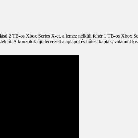
dású 2 TB-os Xbox Series X-et, a lemez nélküli fehér 1 TB-os Xbox Ser
stek át. A konzolok újratervezett alaplapot és hűtést kaptak, valamint ki