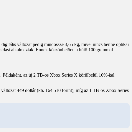
igitális változat pedig mindössze 3,65 kg, mivel nincs benne optikai
goldást alkalmaztak. Ennek köszönhetően a hűtő 100 grammal
z. Példaként, az új 2 TB-os Xbox Series X körülbelül 10%-kal
s változat 449 dollár (kb. 164 510 forint), míg az 1 TB-os Xbox Series