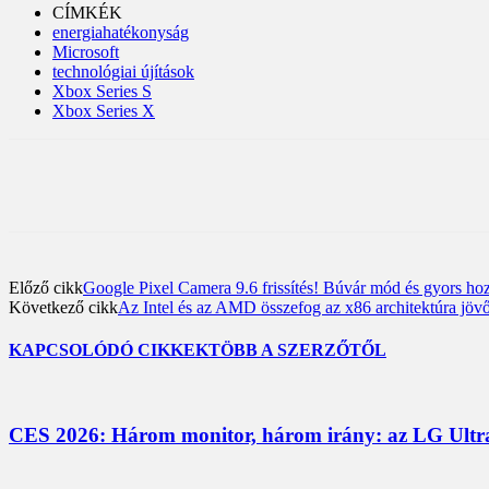
CÍMKÉK
energiahatékonyság
Microsoft
technológiai újítások
Xbox Series S
Xbox Series X
Előző cikk
Google Pixel Camera 9.6 frissítés! Búvár mód és gyors ho
Következő cikk
Az Intel és az AMD összefog az x86 architektúra jövő
KAPCSOLÓDÓ CIKKEK
TÖBB A SZERZŐTŐL
CES 2026: Három monitor, három irány: az LG UltraG