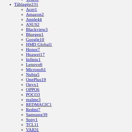
Táblagép
231
Acer
1
Amazon
2
Apple
44
ASUS
2
Blackview
3
Bluegen
1
Google
10
HMD Global
1
Honor
7
Huawei
17
Infinix
1
Lenovo
6
Microsoft
1
Nubia
5
OnePlus
19
Onyx
1
OPPO
6
POCO
3
realme
3
REDMAGIC
1
Redmi
7
Samsung
39
Sony
1
TCL
11
VAIO
1