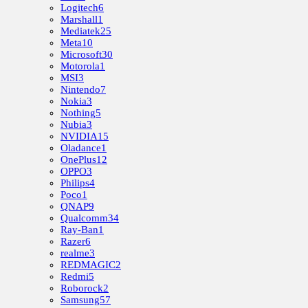
Logitech
6
Marshall
1
Mediatek
25
Meta
10
Microsoft
30
Motorola
1
MSI
3
Nintendo
7
Nokia
3
Nothing
5
Nubia
3
NVIDIA
15
Oladance
1
OnePlus
12
OPPO
3
Philips
4
Poco
1
QNAP
9
Qualcomm
34
Ray-Ban
1
Razer
6
realme
3
REDMAGIC
2
Redmi
5
Roborock
2
Samsung
57