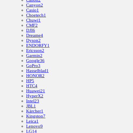
Canon
2
Canyon
2
Casio
1
Choetech
1
Chuwi
1
CMF
2
DJI
6
Dreame
4
Dyson
2
ENDORFY
1
Ericsson
2
Garmin
2
Google
36
GoPro
3
Hasselblad
1
HONOR
2
HP
5
HTC
4
Huawei
21
HyperX
2
Intel
23
JBL
1
Kärcher
1
Kingston
7
Leica
1
Lenovo
9
LG
14