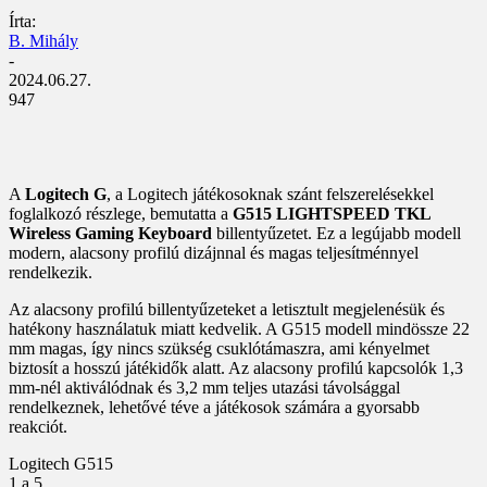
Írta:
B. Mihály
-
2024.06.27.
947
A
Logitech G
, a Logitech játékosoknak szánt felszerelésekkel
foglalkozó részlege, bemutatta a
G515 LIGHTSPEED TKL
Wireless Gaming Keyboard
billentyűzetet. Ez a legújabb modell
modern, alacsony profilú dizájnnal és magas teljesítménnyel
rendelkezik.
Az alacsony profilú billentyűzeteket a letisztult megjelenésük és
hatékony használatuk miatt kedvelik. A G515 modell mindössze 22
mm magas, így nincs szükség csuklótámaszra, ami kényelmet
biztosít a hosszú játékidők alatt. Az alacsony profilú kapcsolók 1,3
mm-nél aktiválódnak és 3,2 mm teljes utazási távolsággal
rendelkeznek, lehetővé téve a játékosok számára a gyorsabb
reakciót.
Logitech G515
1
a 5