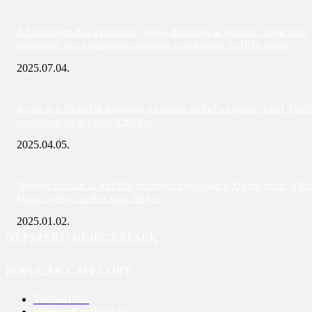
A Snapdragon 8 és a Dimensity 9400+ dominálja az Android világát 2025
júniusában; íme a legerősebb telefonok és táblagépek AnTuTu szerint
2025.07.04.
A vivo és a MediaTek dominálta a márciusi AnTuTu toplistát; közel 3 mill
pontszámot ért el a vivo X200 Pro
2025.04.05.
Meglepő fordulat az AnTuTu decemberi toplistáján: a Xiaomi eltűnt, a Re
Magic 10 Pro+ az élen zárja 2024-et
2025.01.02.
NÉPSZERŰ BEJEGYZÉSEK
POPULAR CATEGORY
Telefon
1951
High-tech eszköz
529