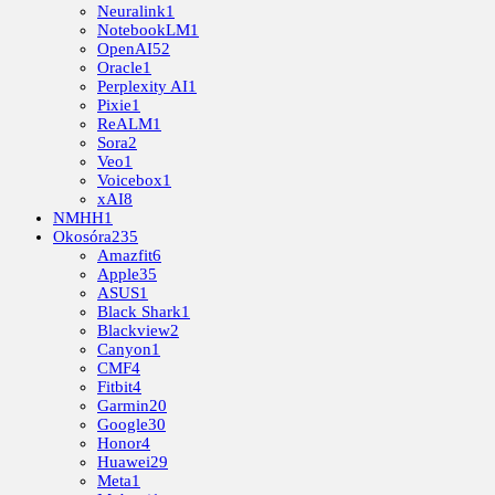
Neuralink
1
NotebookLM
1
OpenAI
52
Oracle
1
Perplexity AI
1
Pixie
1
ReALM
1
Sora
2
Veo
1
Voicebox
1
xAI
8
NMHH
1
Okosóra
235
Amazfit
6
Apple
35
ASUS
1
Black Shark
1
Blackview
2
Canyon
1
CMF
4
Fitbit
4
Garmin
20
Google
30
Honor
4
Huawei
29
Meta
1