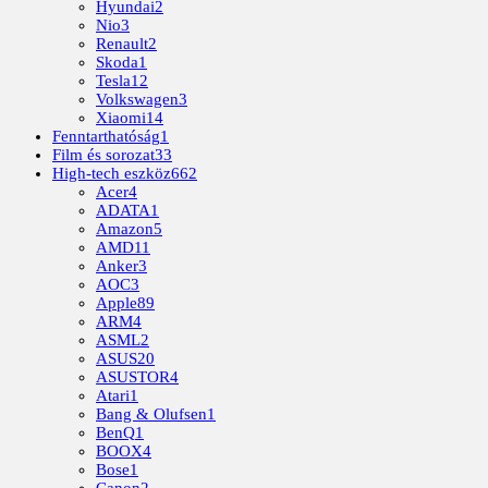
Hyundai
2
Nio
3
Renault
2
Skoda
1
Tesla
12
Volkswagen
3
Xiaomi
14
Fenntarthatóság
1
Film és sorozat
33
High-tech eszköz
662
Acer
4
ADATA
1
Amazon
5
AMD
11
Anker
3
AOC
3
Apple
89
ARM
4
ASML
2
ASUS
20
ASUSTOR
4
Atari
1
Bang & Olufsen
1
BenQ
1
BOOX
4
Bose
1