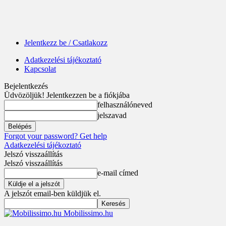
Jelentkezz be / Csatlakozz
Adatkezelési tájékoztató
Kapcsolat
Bejelentkezés
Üdvözöljük! Jelentkezzen be a fiókjába
felhasználóneved
jelszavad
Forgot your password? Get help
Adatkezelési tájékoztató
Jelszó visszaállítás
Jelszó visszaállítás
e-mail címed
A jelszót email-ben küldjük el.
Mobilissimo.hu