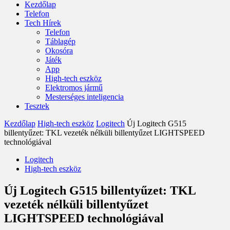
Kezdőlap
Telefon
Tech Hírek
Telefon
Táblagép
Okosóra
Játék
App
High-tech eszköz
Elektromos jármű
Mesterséges inteligencia
Tesztek
Kezdőlap
High-tech eszköz
Logitech
Új Logitech G515
billentyűzet: TKL vezeték nélküli billentyűzet LIGHTSPEED
technológiával
Logitech
High-tech eszköz
Új Logitech G515 billentyűzet: TKL
vezeték nélküli billentyűzet
LIGHTSPEED technológiával