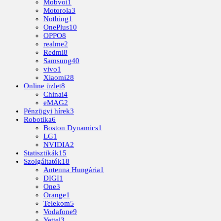
Mobvoi
1
Motorola
3
Nothing
1
OnePlus
10
OPPO
8
realme
2
Redmi
8
Samsung
40
vivo
1
Xiaomi
28
Online üzlet
8
Chinai
4
eMAG
2
Pénzügyi hírek
3
Robotika
6
Boston Dynamics
1
LG
1
NVIDIA
2
Statisztikák
15
Szolgáltatók
18
Antenna Hungária
1
DIGI
1
One
3
Orange
1
Telekom
5
Vodafone
9
Yettel
3