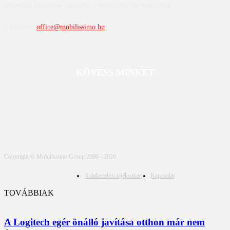
közvetlen látogatása biztosítja a legfrissebb információkat.
Kapcsolat:
office@mobilissimo.hu
KÖVESS MINKET
Copyright © Mobilissimo Group 2006 - 2026
Adatkezelési tájékoztató
Kapcsolat
TOVÁBBIAK
A Logitech egér önálló javítása otthon már nem