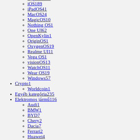
iOS
189
iPadOS
41
MacOS
24
MagicOS
10
Nothing OS
1
One UI
62
OpenKylin
1
OriginOS
1
OxygenOS
19
Realme UI
11
Vega OS
1
visionOS
13
WatchOS
11
Wear OS
19
Windows
57
Crypto
1
Worldcoin
1
Egyéb kategória
235
Elektromos jármű
116
Audi
1
BMW
1
BYD
7
Chery
2
Dacia
7
Ferrari
2
Huawei
4