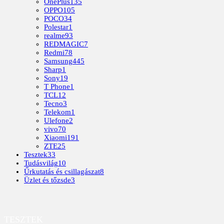
OnePlus
135
OPPO
105
POCO
34
Polestar
1
realme
93
REDMAGIC
7
Redmi
78
Samsung
445
Sharp
1
Sony
19
T Phone
1
TCL
12
Tecno
3
Telekom
1
Ulefone
2
vivo
70
Xiaomi
191
ZTE
25
Tesztek
33
Tudásvilág
10
Űrkutatás és csillagászat
8
Üzlet és tőzsde
3
TESZTEK