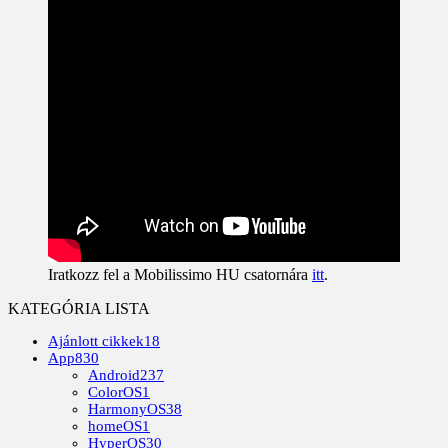
Iratkozz fel a Mobilissimo HU csatornára
itt
.
KATEGÓRIA LISTA
Ajánlott cikkek
18
App
830
Android
237
ColorOS
1
HarmonyOS
38
homeOS
1
HyperOS
30