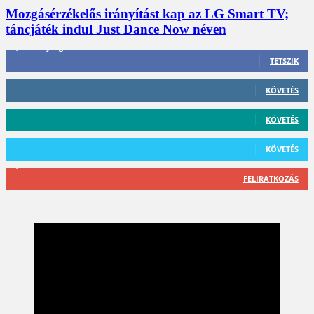
Mozgásérzékelős irányítást kap az LG Smart TV;
táncjáték indul Just Dance Now néven
3,452
Rajongók
TETSZIK
412
Követő
KÖVETÉS
59
Követő
KÖVETÉS
101
Követő
KÖVETÉS
2,589
Feliratkozó
FELIRATKOZÁS