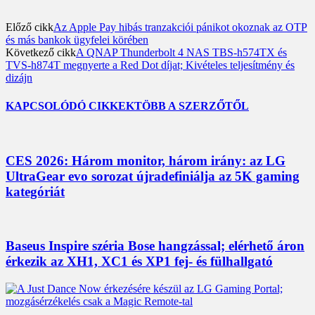
Előző cikk
Az Apple Pay hibás tranzakciói pánikot okoznak az OTP
és más bankok ügyfelei körében
Következő cikk
A QNAP Thunderbolt 4 NAS TBS-h574TX és
TVS-h874T megnyerte a Red Dot díjat; Kivételes teljesítmény és
dizájn
KAPCSOLÓDÓ CIKKEK
TÖBB A SZERZŐTŐL
CES 2026: Három monitor, három irány: az LG
UltraGear evo sorozat újradefiniálja az 5K gaming
kategóriát
Baseus Inspire széria Bose hangzással; elérhető áron
érkezik az XH1, XC1 és XP1 fej- és fülhallgató