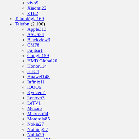
vivo
9
Xiaomi
22
ZTE
2
Tehnológia
169
Telefon
(2 106)
Apple
313
ASUS
34
Blackview
3
CMF
8
Fujitsu
1
Google
159
HMD Global
20
Honor
114
HTC
4
Huawei
148
Infinix
11
iQOO
6
Kyocera
1
Lenovo
3
LeTV
1
Meizu
5
Microsoft
4
Motorola
85
Nokia
27
Nothing
57
Nubia
29