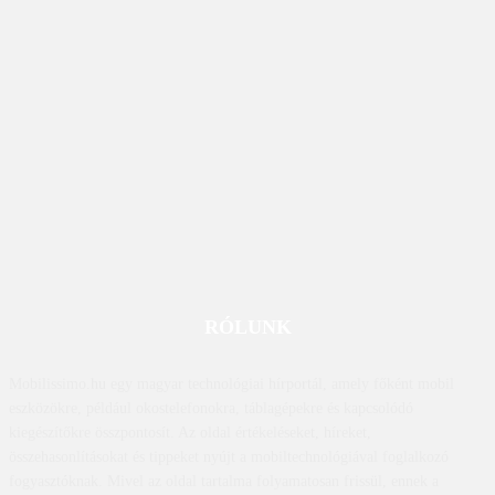
RÓLUNK
Mobilissimo.hu egy magyar technológiai hírportál, amely főként mobil
eszközökre, például okostelefonokra, táblagépekre és kapcsolódó
kiegészítőkre összpontosít. Az oldal értékeléseket, híreket,
összehasonlításokat és tippeket nyújt a mobiltechnológiával foglalkozó
fogyasztóknak. Mivel az oldal tartalma folyamatosan frissül, ennek a