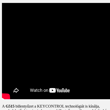
A
G515
billentyűzet a KEYCONTROL technológiát is kínálja,