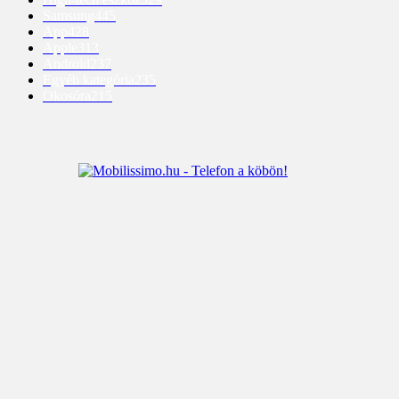
Samsung
445
App
428
Apple
313
Android
237
Egyéb kategória
235
Okosóra
215