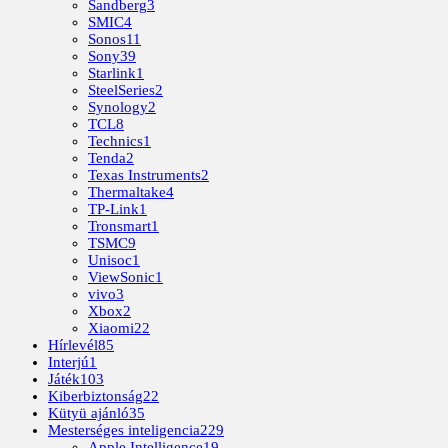
Sandberg
3
SMIC
4
Sonos
11
Sony
39
Starlink
1
SteelSeries
2
Synology
2
TCL
8
Technics
1
Tenda
2
Texas Instruments
2
Thermaltake
4
TP-Link
1
Tronsmart
1
TSMC
9
Unisoc
1
ViewSonic
1
vivo
3
Xbox
2
Xiaomi
22
Hírlevél
85
Interjú
1
Játék
103
Kiberbiztonság
22
Kütyü ajánló
35
Mesterséges inteligencia
229
Apple Intelligence
19