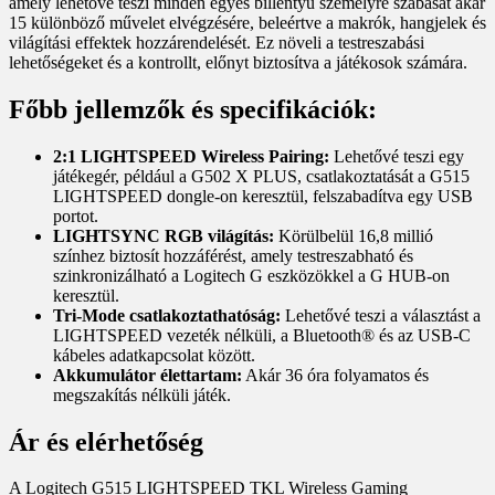
amely lehetővé teszi minden egyes billentyű személyre szabását akár
15 különböző művelet elvégzésére, beleértve a makrók, hangjelek és
világítási effektek hozzárendelését. Ez növeli a testreszabási
lehetőségeket és a kontrollt, előnyt biztosítva a játékosok számára.
Főbb jellemzők és specifikációk:
2:1 LIGHTSPEED Wireless Pairing:
Lehetővé teszi egy
játékegér, például a G502 X PLUS, csatlakoztatását a G515
LIGHTSPEED dongle-on keresztül, felszabadítva egy USB
portot.
LIGHTSYNC RGB világítás:
Körülbelül 16,8 millió
színhez biztosít hozzáférést, amely testreszabható és
szinkronizálható a Logitech G eszközökkel a G HUB-on
keresztül.
Tri-Mode csatlakoztathatóság:
Lehetővé teszi a választást a
LIGHTSPEED vezeték nélküli, a Bluetooth® és az USB-C
kábeles adatkapcsolat között.
Akkumulátor élettartam:
Akár 36 óra folyamatos és
megszakítás nélküli játék.
Ár és elérhetőség
A Logitech G515 LIGHTSPEED TKL Wireless Gaming