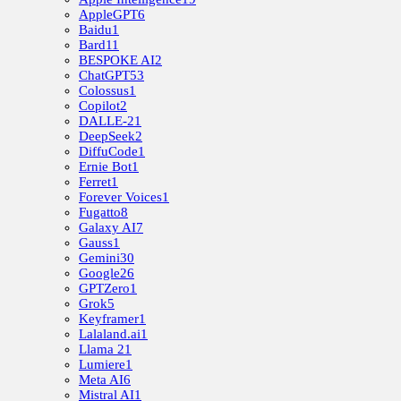
AppleGPT
6
Baidu
1
Bard
11
BESPOKE AI
2
ChatGPT
53
Colossus
1
Copilot
2
DALLE-2
1
DeepSeek
2
DiffuCode
1
Ernie Bot
1
Ferret
1
Forever Voices
1
Fugatto
8
Galaxy AI
7
Gauss
1
Gemini
30
Google
26
GPTZero
1
Grok
5
Keyframer
1
Lalaland.ai
1
Llama 2
1
Lumiere
1
Meta AI
6
Mistral AI
1