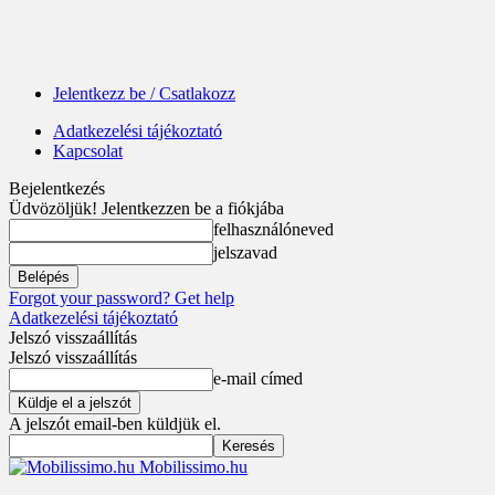
Jelentkezz be / Csatlakozz
Adatkezelési tájékoztató
Kapcsolat
Bejelentkezés
Üdvözöljük! Jelentkezzen be a fiókjába
felhasználóneved
jelszavad
Forgot your password? Get help
Adatkezelési tájékoztató
Jelszó visszaállítás
Jelszó visszaállítás
e-mail címed
A jelszót email-ben küldjük el.
Mobilissimo.hu