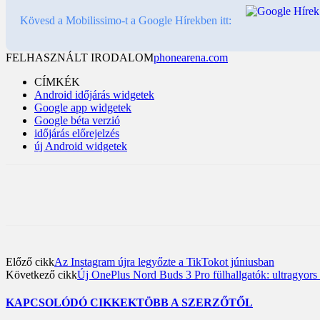
Kövesd a Mobilissimo-t a Google Hírekben itt:
FELHASZNÁLT IRODALOM
phonearena.com
CÍMKÉK
Android időjárás widgetek
Google app widgetek
Google béta verzió
időjárás előrejelzés
új Android widgetek
Előző cikk
Az Instagram újra legyőzte a TikTokot júniusban
Következő cikk
Új OnePlus Nord Buds 3 Pro fülhallgatók: ultragyors t
KAPCSOLÓDÓ CIKKEK
TÖBB A SZERZŐTŐL