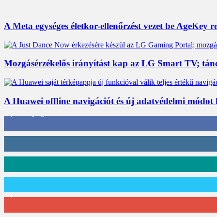
A Meta egységes életkor-ellenőrzést vezet be AgeKey 
Mozgásérzékelős irányítást kap az LG Smart TV; tán
A Huawei offline navigációt és új adatvédelmi módot h
3,452
Rajongók
412
Követő
59
Követő
101
Követő
2,589
Feliratkozó