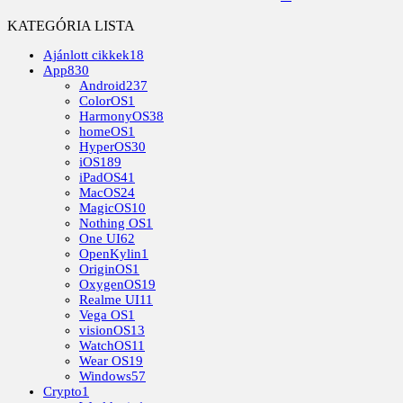
KATEGÓRIA LISTA
Ajánlott cikkek
18
App
830
Android
237
ColorOS
1
HarmonyOS
38
homeOS
1
HyperOS
30
iOS
189
iPadOS
41
MacOS
24
MagicOS
10
Nothing OS
1
One UI
62
OpenKylin
1
OriginOS
1
OxygenOS
19
Realme UI
11
Vega OS
1
visionOS
13
WatchOS
11
Wear OS
19
Windows
57
Crypto
1