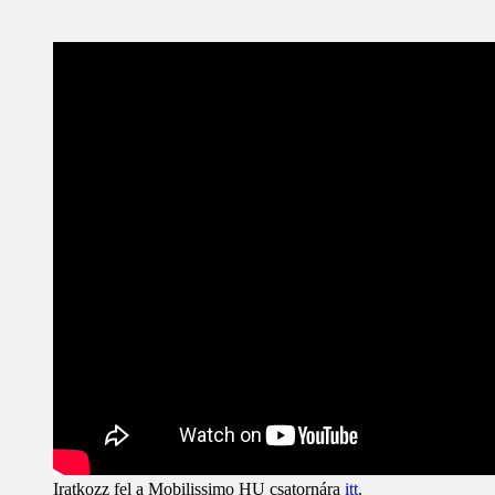
Iratkozz fel a Mobilissimo HU csatornára
itt
.