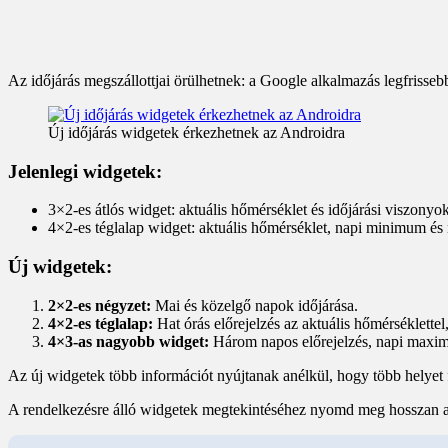
Az időjárás megszállottjai örülhetnek: a Google alkalmazás legfrissebb
Új időjárás widgetek érkezhetnek az Androidra
Jelenlegi widgetek:
3×2-es átlós widget: aktuális hőmérséklet és időjárási viszonyok 
4×2-es téglalap widget: aktuális hőmérséklet, napi minimum és
Új widgetek:
2×2-es négyzet:
Mai és közelgő napok időjárása.
4×2-es téglalap:
Hat órás előrejelzés az aktuális hőmérséklett
4×3-as nagyobb widget:
Három napos előrejelzés, napi maximu
Az új widgetek több információt nyújtanak anélkül, hogy több helyet 
A rendelkezésre álló widgetek megtekintéséhez nyomd meg hosszan a