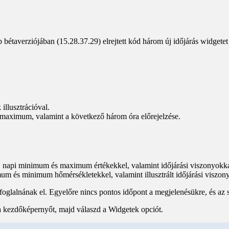
 bétaverziójában (15.28.37.29) elrejtett kód három új időjárás widgetet
illusztrációval.
 maximum, valamint a következő három óra előrejelzése.
el, napi minimum és maximum értékekkel, valamint időjárási viszonyokka
m és minimum hőmérsékletekkel, valamint illusztrált időjárási viszon
foglalnának el. Egyelőre nincs pontos időpont a megjelenésükre, és az 
 kezdőképernyőt, majd válaszd a Widgetek opciót.