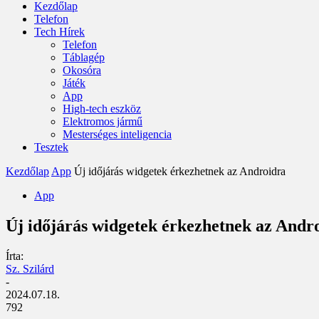
Kezdőlap
Telefon
Tech Hírek
Telefon
Táblagép
Okosóra
Játék
App
High-tech eszköz
Elektromos jármű
Mesterséges inteligencia
Tesztek
Kezdőlap
App
Új időjárás widgetek érkezhetnek az Androidra
App
Új időjárás widgetek érkezhetnek az Andr
Írta:
Sz. Szilárd
-
2024.07.18.
792