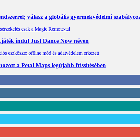
rendszerrel; válasz a globális gyermekvédelmi szabályo
cjáték indul Just Dance Now néven
ozott a Petal Maps legújabb frissítésében