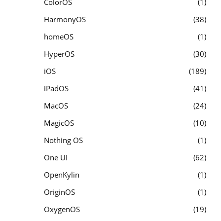
ColorOS
1
HarmonyOS
38
homeOS
1
HyperOS
30
iOS
189
iPadOS
41
MacOS
24
MagicOS
10
Nothing OS
1
One UI
62
OpenKylin
1
OriginOS
1
OxygenOS
19