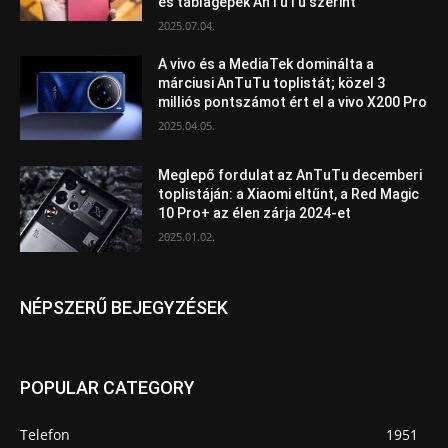
és táblagépek AnTuTu szerint
2025.07.04.
A vivo és a MediaTek dominálta a
márciusi AnTuTu toplistát; közel 3
milliós pontszámot ért el a vivo X200 Pro
2025.04.05.
Meglepő fordulat az AnTuTu decemberi
toplistáján: a Xiaomi eltűnt, a Red Magic
10 Pro+ az élen zárja 2024-et
2025.01.02.
NÉPSZERŰ BEJEGYZÉSEK
POPULAR CATEGORY
Telefon
1951