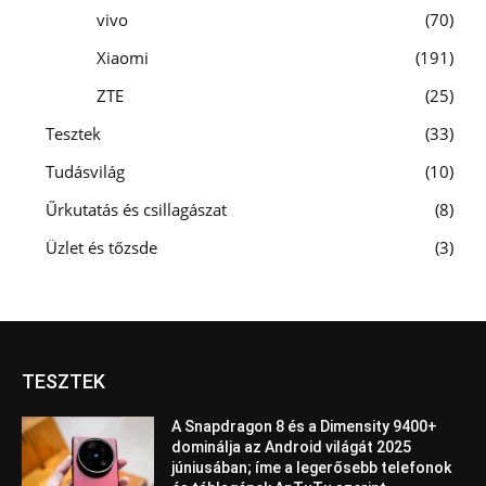
vivo
70
Xiaomi
191
ZTE
25
Tesztek
33
Tudásvilág
10
Űrkutatás és csillagászat
8
Üzlet és tőzsde
3
TESZTEK
A Snapdragon 8 és a Dimensity 9400+
dominálja az Android világát 2025
júniusában; íme a legerősebb telefonok