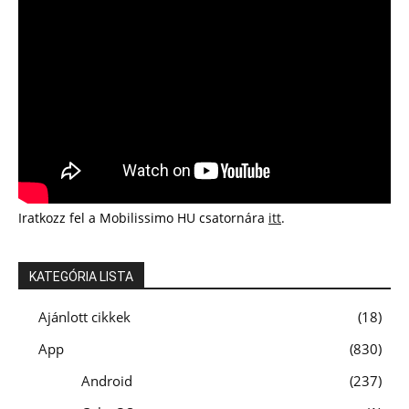
Iratkozz fel a Mobilissimo HU csatornára
itt
.
KATEGÓRIA LISTA
Ajánlott cikkek
18
App
830
Android
237