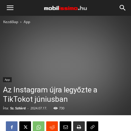
Mobilissimo.hu
Kezdőlap
App
App
Az Instagram újra legyőzte a
TikTokot júniusban
Írta:
Sz. Szilárd
-
2024.07.17.
730