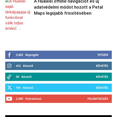
A Huawei offline navigációt és új
adatvédelmi módot hozott a Petal
Maps legújabb frissítésében
3,452
Rajongók
TETSZIK
412
Követő
KÖVETÉS
59
Követő
KÖVETÉS
101
Követő
KÖVETÉS
2,589
Feliratkozó
FELIRATKOZÁS