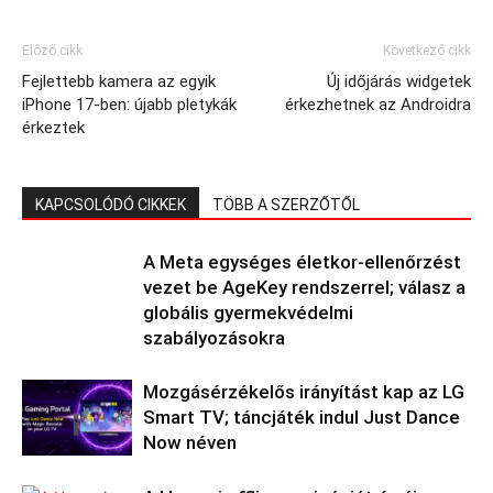
Előző cikk
Következő cikk
Fejlettebb kamera az egyik
Új időjárás widgetek
iPhone 17-ben: újabb pletykák
érkezhetnek az Androidra
érkeztek
KAPCSOLÓDÓ CIKKEK
TÖBB A SZERZŐTŐL
A Meta egységes életkor-ellenőrzést
vezet be AgeKey rendszerrel; válasz a
globális gyermekvédelmi
szabályozásokra
Mozgásérzékelős irányítást kap az LG
Smart TV; táncjáték indul Just Dance
Now néven