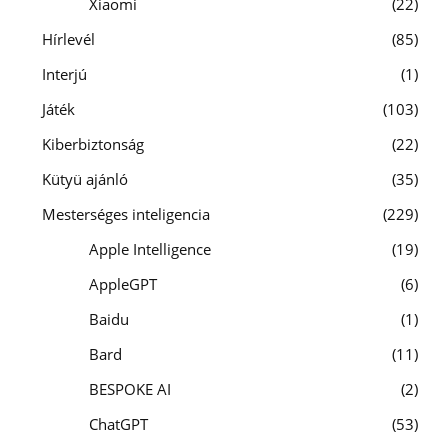
Xiaomi
22
Hírlevél
85
Interjú
1
Játék
103
Kiberbiztonság
22
Kütyü ajánló
35
Mesterséges inteligencia
229
Apple Intelligence
19
AppleGPT
6
Baidu
1
Bard
11
BESPOKE AI
2
ChatGPT
53