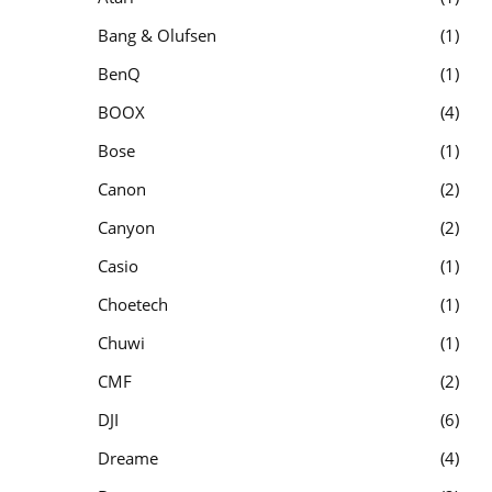
Bang & Olufsen
1
BenQ
1
BOOX
4
Bose
1
Canon
2
Canyon
2
Casio
1
Choetech
1
Chuwi
1
CMF
2
DJI
6
Dreame
4