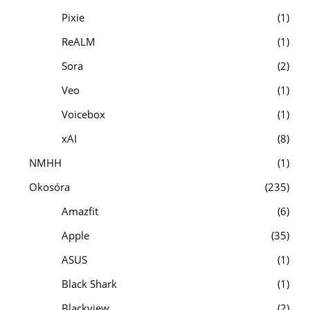
Pixie
1
ReALM
1
Sora
2
Veo
1
Voicebox
1
xAI
8
NMHH
1
Okosóra
235
Amazfit
6
Apple
35
ASUS
1
Black Shark
1
Blackview
2