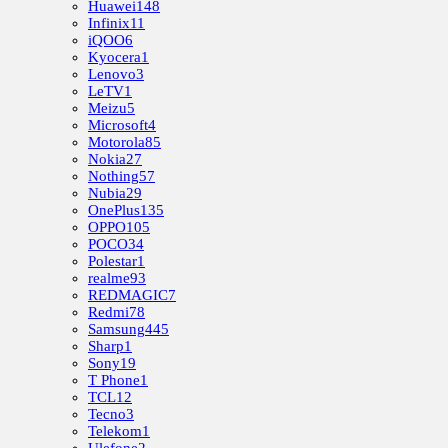
Huawei
148
Infinix
11
iQOO
6
Kyocera
1
Lenovo
3
LeTV
1
Meizu
5
Microsoft
4
Motorola
85
Nokia
27
Nothing
57
Nubia
29
OnePlus
135
OPPO
105
POCO
34
Polestar
1
realme
93
REDMAGIC
7
Redmi
78
Samsung
445
Sharp
1
Sony
19
T Phone
1
TCL
12
Tecno
3
Telekom
1
Ulefone
2