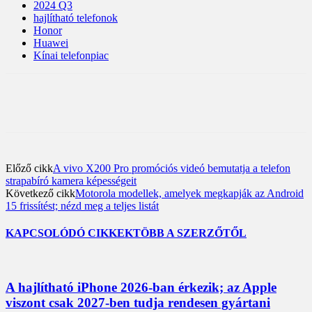
2024 Q3
hajlítható telefonok
Honor
Huawei
Kínai telefonpiac
Előző cikk
A vivo X200 Pro promóciós videó bemutatja a telefon
strapabíró kamera képességeit
Következő cikk
Motorola modellek, amelyek megkapják az Android
15 frissítést; nézd meg a teljes listát
KAPCSOLÓDÓ CIKKEK
TÖBB A SZERZŐTŐL
A hajlítható iPhone 2026-ban érkezik; az Apple
viszont csak 2027-ben tudja rendesen gyártani