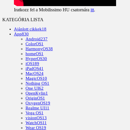
Iratkozz fel a Mobilissimo HU csatornára
itt
.
KATEGÓRIA LISTA
Ajánlott cikkek
18
App
830
Android
237
ColorOS
1
HarmonyOS
38
homeOS
1
HyperOS
30
iOS
189
iPadOS
41
MacOS
24
MagicOS
10
Nothing OS
1
One UI
62
OpenKylin
1
OriginOS
1
OxygenOS
19
Realme UI
11
Vega OS
1
visionOS
13
WatchOS
11
Wear OS
19