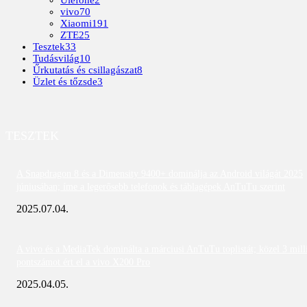
vivo
70
Xiaomi
191
ZTE
25
Tesztek
33
Tudásvilág
10
Űrkutatás és csillagászat
8
Üzlet és tőzsde
3
TESZTEK
A Snapdragon 8 és a Dimensity 9400+ dominálja az Android világát 2025
júniusában; íme a legerősebb telefonok és táblagépek AnTuTu szerint
2025.07.04.
A vivo és a MediaTek dominálta a márciusi AnTuTu toplistát; közel 3 mill
pontszámot ért el a vivo X200 Pro
2025.04.05.