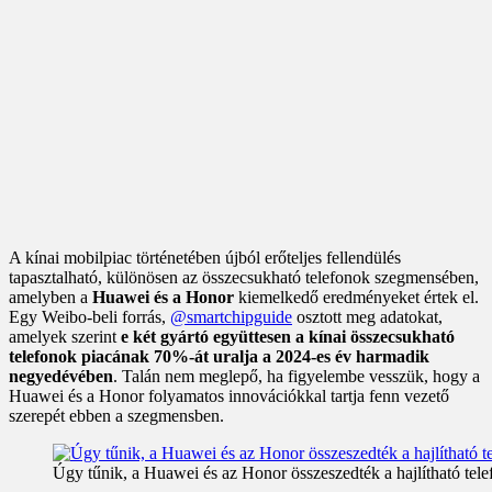
A kínai mobilpiac történetében újból erőteljes fellendülés
tapasztalható, különösen az összecsukható telefonok szegmensében,
amelyben a
Huawei és a Honor
kiemelkedő eredményeket értek el.
Egy Weibo-beli forrás,
@smartchipguide
osztott meg adatokat,
amelyek szerint
e két gyártó együttesen a kínai összecsukható
telefonok piacának 70%-át uralja a 2024-es év harmadik
negyedévében
. Talán nem meglepő, ha figyelembe vesszük, hogy a
Huawei és a Honor folyamatos innovációkkal tartja fenn vezető
szerepét ebben a szegmensben.
Úgy tűnik, a Huawei és az Honor összeszedték a hajlítható tel