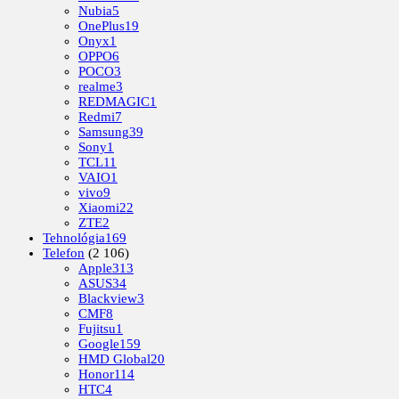
Nubia
5
OnePlus
19
Onyx
1
OPPO
6
POCO
3
realme
3
REDMAGIC
1
Redmi
7
Samsung
39
Sony
1
TCL
11
VAIO
1
vivo
9
Xiaomi
22
ZTE
2
Tehnológia
169
Telefon
(2 106)
Apple
313
ASUS
34
Blackview
3
CMF
8
Fujitsu
1
Google
159
HMD Global
20
Honor
114
HTC
4