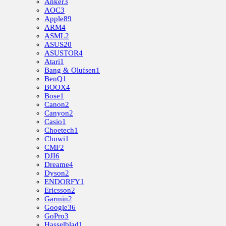
Anker
3
AOC
3
Apple
89
ARM
4
ASML
2
ASUS
20
ASUSTOR
4
Atari
1
Bang & Olufsen
1
BenQ
1
BOOX
4
Bose
1
Canon
2
Canyon
2
Casio
1
Choetech
1
Chuwi
1
CMF
2
DJI
6
Dreame
4
Dyson
2
ENDORFY
1
Ericsson
2
Garmin
2
Google
36
GoPro
3
Hasselblad
1