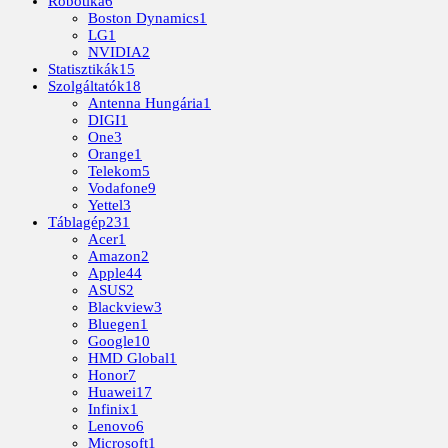
Robotika
6
Boston Dynamics
1
LG
1
NVIDIA
2
Statisztikák
15
Szolgáltatók
18
Antenna Hungária
1
DIGI
1
One
3
Orange
1
Telekom
5
Vodafone
9
Yettel
3
Táblagép
231
Acer
1
Amazon
2
Apple
44
ASUS
2
Blackview
3
Bluegen
1
Google
10
HMD Global
1
Honor
7
Huawei
17
Infinix
1
Lenovo
6
Microsoft
1