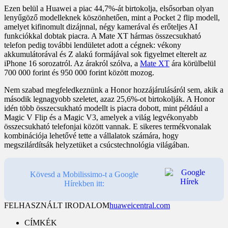
Ezen belül a Huawei a piac 44,7%-át birtokolja, elsősorban olyan
lenyűgöző modelleknek köszönhetően, mint a Pocket 2 flip modell,
amelyet kifinomult dizájnnal, négy kamerával és erőteljes AI
funkciókkal dobtak piacra. A Mate XT hármas összecsukható
telefon pedig további lendületet adott a cégnek: vékony
akkumulátorával és Z alakú formájával sok figyelmet elterelt az
iPhone 16 sorozatról. Az árakról szólva, a
Mate XT
ára körülbelül
700 000 forint és 950 000 forint között mozog.
Nem szabad megfeledkeznünk a Honor hozzájárulásáról sem, akik a
második legnagyobb szeletet, azaz 25,6%-ot birtokolják. A Honor
idén több összecsukható modellt is piacra dobott, mint például a
Magic V Flip és a Magic V3, amelyek a világ legvékonyabb
összecsukható telefonjai között vannak. E sikeres termékvonalak
kombinációja lehetővé tette a vállalatok számára, hogy
megszilárdítsák helyzetüket a csúcstechnológia világában.
Kövesd a Mobilissimo-t a Google
Hírekben itt:
FELHASZNÁLT IRODALOM
huaweicentral.com
CÍMKÉK