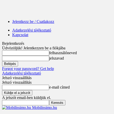
Jelentkezz be / Csatlakozz
Adatkezelési tájékoztató
Kapcsolat
Bejelentkezés
Üdvözöljük! Jelentkezzen be a fiókjába
felhasználóneved
jelszavad
Forgot your password? Get help
Adatkezelési tájékoztató
Jelszó visszaállítás
Jelszó visszaállítás
e-mail címed
A jelszót email-ben küldjük el.
Mobilissimo.hu