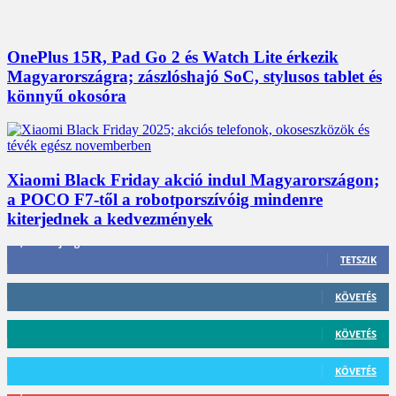
OnePlus 15R, Pad Go 2 és Watch Lite érkezik
Magyarországra; zászlóshajó SoC, stylusos tablet és
könnyű okosóra
Xiaomi Black Friday akció indul Magyarországon;
a POCO F7-től a robotporszívóig mindenre
kiterjednek a kedvezmények
3,452
Rajongók
TETSZIK
412
Követő
KÖVETÉS
59
Követő
KÖVETÉS
101
Követő
KÖVETÉS
2,589
Feliratkozó