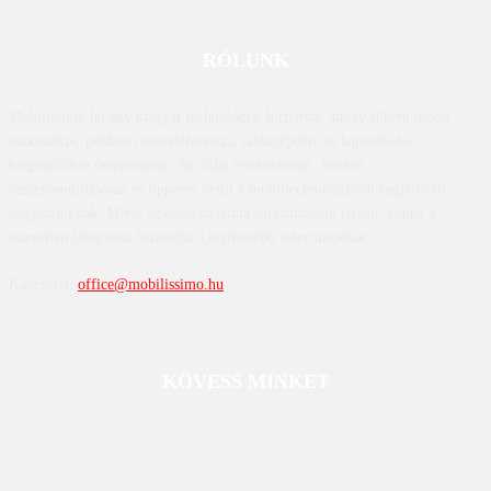
RÓLUNK
Mobilissimo.hu egy magyar technológiai hírportál, amely főként mobil
eszközökre, például okostelefonokra, táblagépekre és kapcsolódó
kiegészítőkre összpontosít. Az oldal értékeléseket, híreket,
összehasonlításokat és tippeket nyújt a mobiltechnológiával foglalkozó
fogyasztóknak. Mivel az oldal tartalma folyamatosan frissül, ennek a
közvetlen látogatása biztosítja a legfrissebb információkat.
Kapcsolat:
office@mobilissimo.hu
KÖVESS MINKET