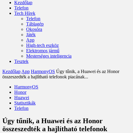
Kezdőlap
Telefon
Tech Hírek
Telefon
Táblagép
Okosóra
Játék
App
High-tech eszköz
Elektromos jármű
Mesterséges inteligencia
Tesztek
Kezdőlap
App
HarmonyOS
Úgy tűnik, a Huawei és az Honor
összeszedték a hajlítható telefonok piacának...
HarmonyOS
Honor
Huawei
Statisztikák
Telefon
Úgy tűnik, a Huawei és az Honor
összeszedték a hajlítható telefonok