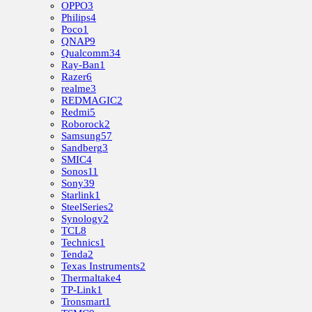
OPPO
3
Philips
4
Poco
1
QNAP
9
Qualcomm
34
Ray-Ban
1
Razer
6
realme
3
REDMAGIC
2
Redmi
5
Roborock
2
Samsung
57
Sandberg
3
SMIC
4
Sonos
11
Sony
39
Starlink
1
SteelSeries
2
Synology
2
TCL
8
Technics
1
Tenda
2
Texas Instruments
2
Thermaltake
4
TP-Link
1
Tronsmart
1