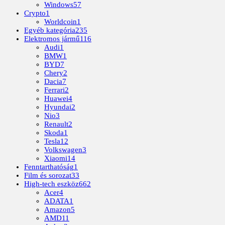
Windows
57
Crypto
1
Worldcoin
1
Egyéb kategória
235
Elektromos jármű
116
Audi
1
BMW
1
BYD
7
Chery
2
Dacia
7
Ferrari
2
Huawei
4
Hyundai
2
Nio
3
Renault
2
Skoda
1
Tesla
12
Volkswagen
3
Xiaomi
14
Fenntarthatóság
1
Film és sorozat
33
High-tech eszköz
662
Acer
4
ADATA
1
Amazon
5
AMD
11