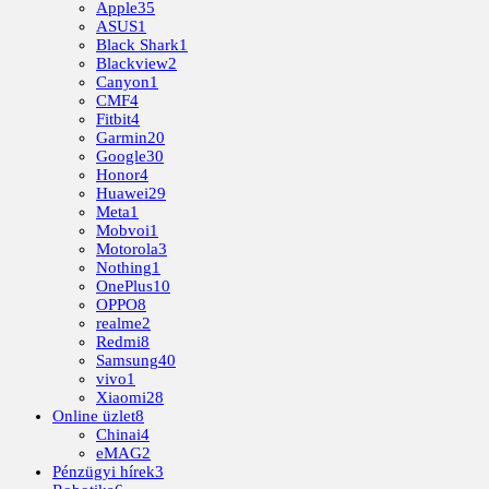
Apple
35
ASUS
1
Black Shark
1
Blackview
2
Canyon
1
CMF
4
Fitbit
4
Garmin
20
Google
30
Honor
4
Huawei
29
Meta
1
Mobvoi
1
Motorola
3
Nothing
1
OnePlus
10
OPPO
8
realme
2
Redmi
8
Samsung
40
vivo
1
Xiaomi
28
Online üzlet
8
Chinai
4
eMAG
2
Pénzügyi hírek
3