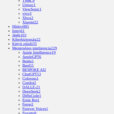
TSMC
9
Unisoc
1
ViewSonic
1
vivo
3
Xbox
2
Xiaomi
22
Hírlevél
85
Interjú
1
Játék
103
Kiberbiztonság
22
Kütyü ajánló
35
Mesterséges inteligencia
229
Apple Intelligence
19
AppleGPT
6
Baidu
1
Bard
11
BESPOKE AI
2
ChatGPT
53
Colossus
1
Copilot
2
DALLE-2
1
DeepSeek
2
DiffuCode
1
Ernie Bot
1
Ferret
1
Forever Voices
1
Fugatto
8