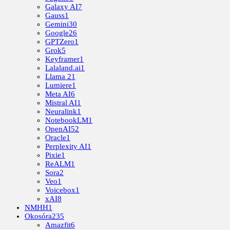
Galaxy AI
7
Gauss
1
Gemini
30
Google
26
GPTZero
1
Grok
5
Keyframer
1
Lalaland.ai
1
Llama 2
1
Lumiere
1
Meta AI
6
Mistral AI
1
Neuralink
1
NotebookLM
1
OpenAI
52
Oracle
1
Perplexity AI
1
Pixie
1
ReALM
1
Sora
2
Veo
1
Voicebox
1
xAI
8
NMHH
1
Okosóra
235
Amazfit
6