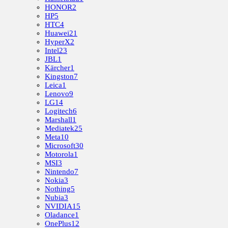
HONOR
2
HP
5
HTC
4
Huawei
21
HyperX
2
Intel
23
JBL
1
Kärcher
1
Kingston
7
Leica
1
Lenovo
9
LG
14
Logitech
6
Marshall
1
Mediatek
25
Meta
10
Microsoft
30
Motorola
1
MSI
3
Nintendo
7
Nokia
3
Nothing
5
Nubia
3
NVIDIA
15
Oladance
1
OnePlus
12