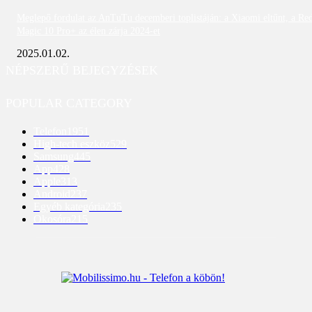
Meglepő fordulat az AnTuTu decemberi toplistáján: a Xiaomi eltűnt, a Re
Magic 10 Pro+ az élen zárja 2024-et
2025.01.02.
NÉPSZERŰ BEJEGYZÉSEK
POPULAR CATEGORY
Telefon
1951
High-tech eszköz
529
Samsung
445
App
428
Apple
313
Android
237
Egyéb kategória
235
Okosóra
215