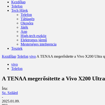
Kezdőlap
Telefon
Tech Hírek
Telefon
Táblagép
Okosóra
Játék
App
High-tech eszköz
Elektromos jármű
Mesterséges inteligencia
Tesztek
Kezdőlap
Telefon
vivo
A TENAA megerősítette a Vivo X200 Ultra spe
vivo
Telefon
A TENAA megerősítette a Vivo X200 Ultra
Írta:
Sz. Szilárd
-
2025.01.09.