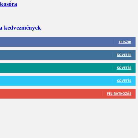
okosóra
 a kedvezmények
TETSZIK
KÖVETÉS
KÖVETÉS
KÖVETÉS
FELIRATKOZÁS