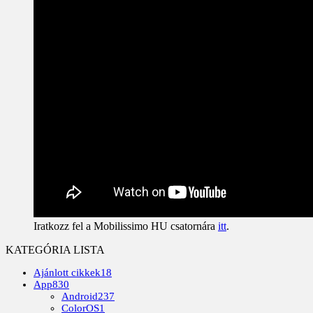
Iratkozz fel a Mobilissimo HU csatornára
itt
.
KATEGÓRIA LISTA
Ajánlott cikkek
18
App
830
Android
237
ColorOS
1