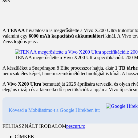
893
A
TENAA
hivatalosan is megerősítette a Vivo X200 Ultra kulcsfonto
valamint egy
6000 mAh kapacitású akkumulátort
kínál. A Vivo tov
Zeiss logó is jelez.
TENAA megerősítette a Vivo X200 Ultra specifikációit: 200 
A készüléket a Snapdragon 8 Elite processzor hajtja, akár
1 TB tárhel
nemcsak éles képet, hanem szemkímélő technológiát is kínál. A hoss
A
Vivo X200 Ultra
bemutatóját 2025 áprilisára tervezik, és olyan r
elegáns dizájn és a kiemelkedő specifikációk alapján a Vivo új csúcs
Kövesd a Mobilissimo-t a Google Hírekben itt:
FELHASZNÁLT IRODALOM
pescurt.ro
CÍMKÉK