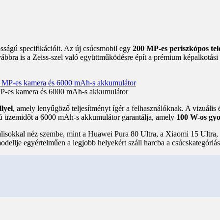
sságú specifikációit. Az új csúcsmobil egy
200 MP-es periszkópos tel
ábbra is a Zeiss-szel való együttműködésre épít a prémium képalkotási 
MP-es kamera és 6000 mAh-s akkumulátor
lyel
, amely lenyűgöző teljesítményt ígér a felhasználóknak. A vizuáli
zú üzemidőt a 6000 mAh-s akkumulátor garantálja, amely
100 W-os gyor
iválisokkal néz szembe, mint a Huawei Pura 80 Ultra, a Xiaomi 15 Ult
modellje egyértelműen a legjobb helyekért száll harcba a csúcskategóri