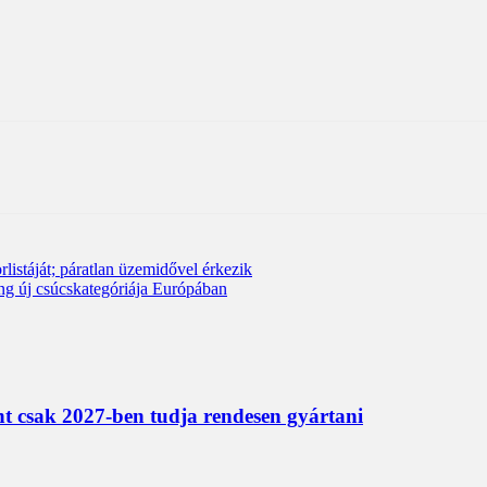
áját; páratlan üzemidővel érkezik
ng új csúcskategóriája Európában
nt csak 2027-ben tudja rendesen gyártani