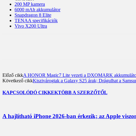
200 MP kamera
6000 mAh akkumulátor
Snapdragon 8 Elite
TENAA specifikációk
Vivo X200 Ultra
Előző cikk
A HONOR Magic7 Lite vezeti a DXOMARK akkumulátorlist
Következő cikk
Kiszivárogtak a Galaxy S25 árak; Drágulhat a Samsu
KAPCSOLÓDÓ CIKKEK
TÖBB A SZERZŐTŐL
A hajlítható iPhone 2026-ban érkezik; az Apple viszo