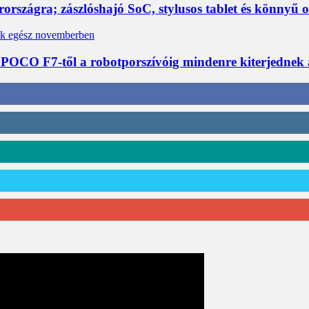
rszágra; zászlóshajó SoC, stylusos tablet és könnyű 
 POCO F7-től a robotporszívóig mindenre kiterjednek