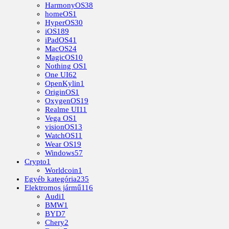
HarmonyOS
38
homeOS
1
HyperOS
30
iOS
189
iPadOS
41
MacOS
24
MagicOS
10
Nothing OS
1
One UI
62
OpenKylin
1
OriginOS
1
OxygenOS
19
Realme UI
11
Vega OS
1
visionOS
13
WatchOS
11
Wear OS
19
Windows
57
Crypto
1
Worldcoin
1
Egyéb kategória
235
Elektromos jármű
116
Audi
1
BMW
1
BYD
7
Chery
2