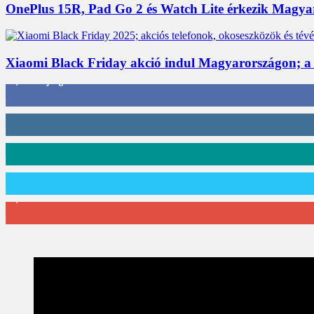
OnePlus 15R, Pad Go 2 és Watch Lite érkezik Magyaro
Xiaomi Black Friday akció indul Magyarországon; a
3,452
Rajongók
412
Követő
59
Követő
101
Követő
2,589
Feliratkozó