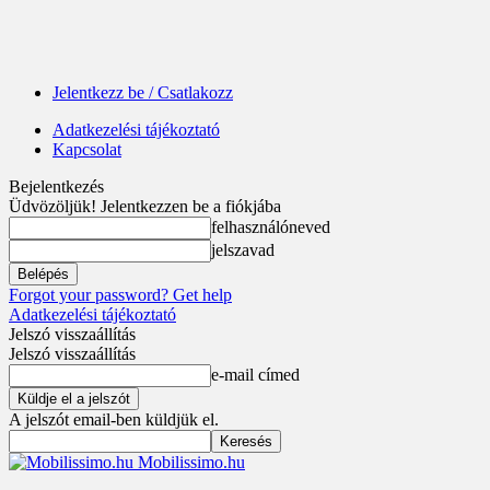
Jelentkezz be / Csatlakozz
Adatkezelési tájékoztató
Kapcsolat
Bejelentkezés
Üdvözöljük! Jelentkezzen be a fiókjába
felhasználóneved
jelszavad
Forgot your password? Get help
Adatkezelési tájékoztató
Jelszó visszaállítás
Jelszó visszaállítás
e-mail címed
A jelszót email-ben küldjük el.
Mobilissimo.hu