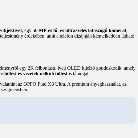
eobjektívet
, egy
50 MP-es fő- és ultraszéles látószögű kamerát
,
teljesítmény érdekében, amit a telefon dizájnján kiemelkedően látható
s élményről egy 2K felbontású, ívelt OLED kijelző gondoskodik, amely
stöltést és vezeték nélküli töltést
is támogat.
ra, valamint az OPPO Find X8 Ultra. A prémium anyaghasználat, az
ás szegmensben.