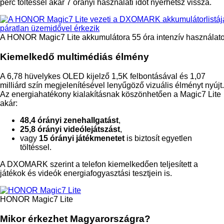
perc töltéssel akár 7 órányi használati időt nyerhetsz vissza.
A HONOR Magic7 Lite akkumulátora 55 óra intenzív használatot
Kiemelkedő multimédiás élmény
A 6,78 hüvelykes OLED kijelző 1,5K felbontásával és 1,07
milliárd szín megjelenítésével lenyűgöző vizuális élményt nyújt.
Az energiahatékony kialakításnak köszönhetően a Magic7 Lite
akár:
48,4 órányi zenehallgatást
,
25,8 órányi videólejátszást
,
vagy
15 órányi játékmenetet
is biztosít egyetlen
töltéssel.
A DXOMARK szerint a telefon kiemelkedően teljesített a
játékok és videók energiafogyasztási tesztjein is.
HONOR Magic7 Lite
Mikor érkezhet Magyarországra?