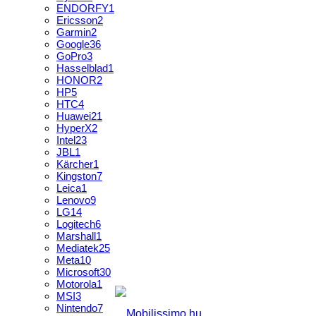
ENDORFY
1
Ericsson
2
Garmin
2
Google
36
GoPro
3
Hasselblad
1
HONOR
2
HP
5
HTC
4
Huawei
21
HyperX
2
Intel
23
JBL
1
Kärcher
1
Kingston
7
Leica
1
Lenovo
9
LG
14
Logitech
6
Marshall
1
Mediatek
25
Meta
10
Microsoft
30
Motorola
1
MSI
3
Nintendo
7