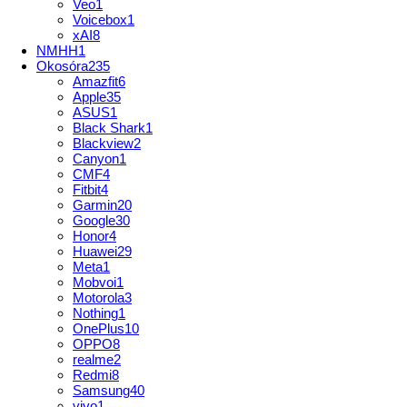
Veo
1
Voicebox
1
xAI
8
NMHH
1
Okosóra
235
Amazfit
6
Apple
35
ASUS
1
Black Shark
1
Blackview
2
Canyon
1
CMF
4
Fitbit
4
Garmin
20
Google
30
Honor
4
Huawei
29
Meta
1
Mobvoi
1
Motorola
3
Nothing
1
OnePlus
10
OPPO
8
realme
2
Redmi
8
Samsung
40
vivo
1