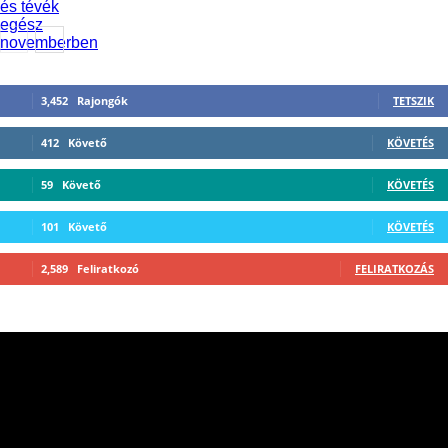
3,452
Rajongók
TETSZIK
412
Követő
KÖVETÉS
59
Követő
KÖVETÉS
101
Követő
KÖVETÉS
2,589
Feliratkozó
FELIRATKOZÁS