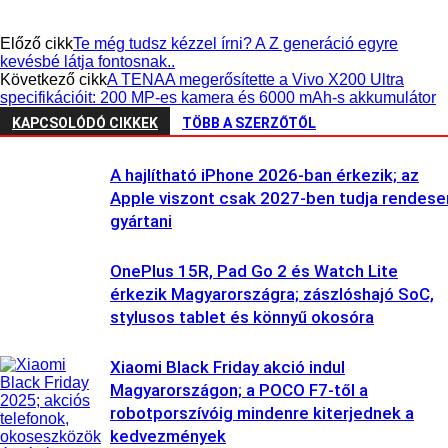
Előző cikk
Te még tudsz kézzel írni? A Z generáció egyre
kevésbé látja fontosnak..
Következő cikk
A TENAA megerősítette a Vivo X200 Ultra
specifikációit: 200 MP-es kamera és 6000 mAh-s akkumulátor
KAPCSOLÓDÓ CIKKEK
TÖBB A SZERZŐTŐL
A hajlítható iPhone 2026-ban érkezik; az
Apple viszont csak 2027-ben tudja rendese
gyártani
OnePlus 15R, Pad Go 2 és Watch Lite
érkezik Magyarországra; zászlóshajó SoC,
stylusos tablet és könnyű okosóra
Xiaomi Black Friday akció indul
Magyarországon; a POCO F7-től a
robotporszívóig mindenre kiterjednek a
kedvezmények