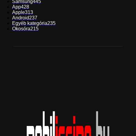
Samsung
445
App
428
Apple
313
Android
237
Egyéb kategória
235
Okosóra
215