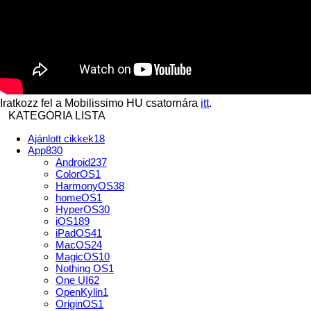
Iratkozz fel a Mobilissimo HU csatornára
itt
.
KATEGÓRIA LISTA
Ajánlott cikkek
18
App
830
Android
237
ColorOS
1
HarmonyOS
38
homeOS
1
HyperOS
30
iOS
189
iPadOS
41
MacOS
24
MagicOS
10
Nothing OS
1
One UI
62
OpenKylin
1
OriginOS
1