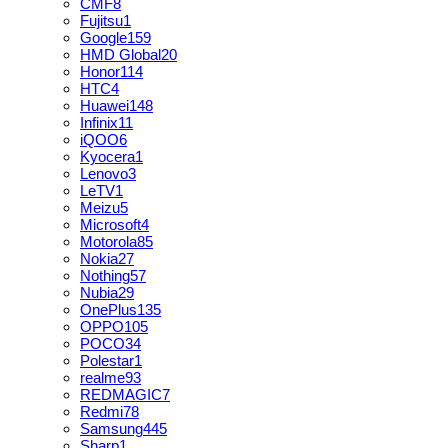
CMF
8
Fujitsu
1
Google
159
HMD Global
20
Honor
114
HTC
4
Huawei
148
Infinix
11
iQOO
6
Kyocera
1
Lenovo
3
LeTV
1
Meizu
5
Microsoft
4
Motorola
85
Nokia
27
Nothing
57
Nubia
29
OnePlus
135
OPPO
105
POCO
34
Polestar
1
realme
93
REDMAGIC
7
Redmi
78
Samsung
445
Sharp
1