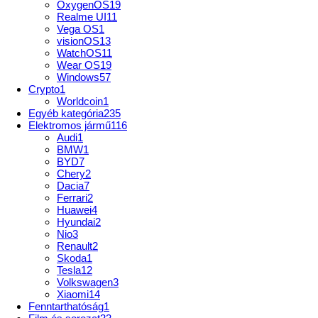
OxygenOS
19
Realme UI
11
Vega OS
1
visionOS
13
WatchOS
11
Wear OS
19
Windows
57
Crypto
1
Worldcoin
1
Egyéb kategória
235
Elektromos jármű
116
Audi
1
BMW
1
BYD
7
Chery
2
Dacia
7
Ferrari
2
Huawei
4
Hyundai
2
Nio
3
Renault
2
Skoda
1
Tesla
12
Volkswagen
3
Xiaomi
14
Fenntarthatóság
1