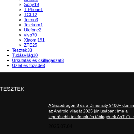
Sony
19
T Phone
1
TCL
12
Tecno
3
Telekom
1
Ulefone
2
vivo
70
Xiaomi
191
ZTE
25
Tesztek
33
Tudásvilág
10
Űrkutatás és csillagászat
8
Üzlet és tőzsde
3
TESZTEK
A Snapdragon 8 és a Dimensity 9400+ domin
az Android világát 2025 júniusában; íme a
legerősebb telefonok és táblagépek AnTuTu s
2025.07.04.