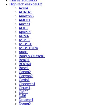
Film és sorozat
33
High-tech eszköz
662
Acer
4
ADATA
1
Amazon
5
AMD
11
Anker
3
AOC
3
Apple
89
ARM
4
ASML
2
ASUS
20
ASUSTOR
4
Atari
1
Bang & Olufsen
1
BenQ
1
BOOX
4
Bose
1
Canon
2
Canyon
2
Casio
1
Choetech
1
Chuwi
1
CMF
2
DJI
6
Dreame
4
Dyson
2