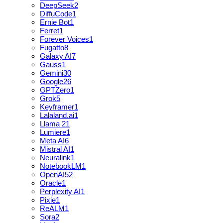
DeepSeek
2
DiffuCode
1
Ernie Bot
1
Ferret
1
Forever Voices
1
Fugatto
8
Galaxy AI
7
Gauss
1
Gemini
30
Google
26
GPTZero
1
Grok
5
Keyframer
1
Lalaland.ai
1
Llama 2
1
Lumiere
1
Meta AI
6
Mistral AI
1
Neuralink
1
NotebookLM
1
OpenAI
52
Oracle
1
Perplexity AI
1
Pixie
1
ReALM
1
Sora
2