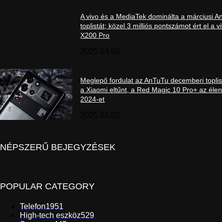
A vivo és a MediaTek dominálta a márciusi 
toplistát; közel 3 milliós pontszámot ért el a v
X200 Pro
2025.04.05.
Meglepő fordulat az AnTuTu decemberi toplis
a Xiaomi eltűnt, a Red Magic 10 Pro+ az élen
2024-et
2025.01.02.
NÉPSZERŰ BEJEGYZÉSEK
POPULAR CATEGORY
Telefon
1951
High-tech eszköz
529