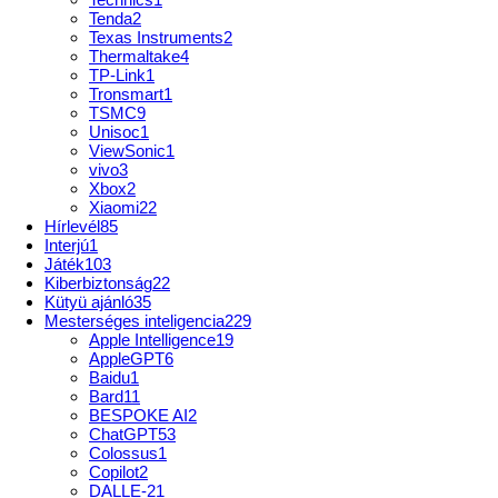
Tenda
2
Texas Instruments
2
Thermaltake
4
TP-Link
1
Tronsmart
1
TSMC
9
Unisoc
1
ViewSonic
1
vivo
3
Xbox
2
Xiaomi
22
Hírlevél
85
Interjú
1
Játék
103
Kiberbiztonság
22
Kütyü ajánló
35
Mesterséges inteligencia
229
Apple Intelligence
19
AppleGPT
6
Baidu
1
Bard
11
BESPOKE AI
2
ChatGPT
53
Colossus
1
Copilot
2
DALLE-2
1