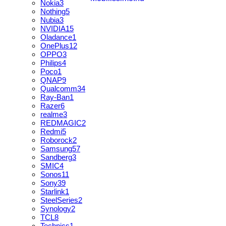
Nokia
3
Nothing
5
Nubia
3
NVIDIA
15
Oladance
1
OnePlus
12
OPPO
3
Philips
4
Poco
1
QNAP
9
Qualcomm
34
Ray-Ban
1
Razer
6
realme
3
REDMAGIC
2
Redmi
5
Roborock
2
Samsung
57
Sandberg
3
SMIC
4
Sonos
11
Sony
39
Starlink
1
SteelSeries
2
Synology
2
TCL
8
Technics
1