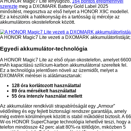
A HONOR Magic7 Lite lenyűgöző,
164 pontos eredménnyel
szerezte
meg a DXOMARK Battery Gold Label 2025
minősítést, megosztva az első helyet a HONOR X9C modellel.
Ez a készülék a hatékonyság és a tartósság új mércéje az
akkumulátoros okostelefonok között.
A HONOR Magic7 Lite vezeti a DXOMARK akkumulátorlistáját; 
Egyedi akkumulátor-technológia
A HONOR Magic7 Lite az első olyan okostelefon, amelyet 6600
mAh kapacitású szilícium-karbon akkumulátorral szereltek fel.
Ez a technológia jelentősen növeli az üzemidőt, melyet a
DXOMARK mérései is alátámasztanak:
128 óra korlátozott használattal
89 óra mérsékelt használattal
55 óra intenzív használat mellett
Az akkumulátor rendkívüli strapabíróságát egy „Armour”
védőréteg és egy fejlett biztonsági rendszer garantálja, amely
még extrém körülmények között is stabil működést biztosít. A 66
W-os HONOR SuperCharge technológia lehetővé teszi, hogy a
telefon mindössze 42 perc alatt 80%-ra töltődjön, miközben 5