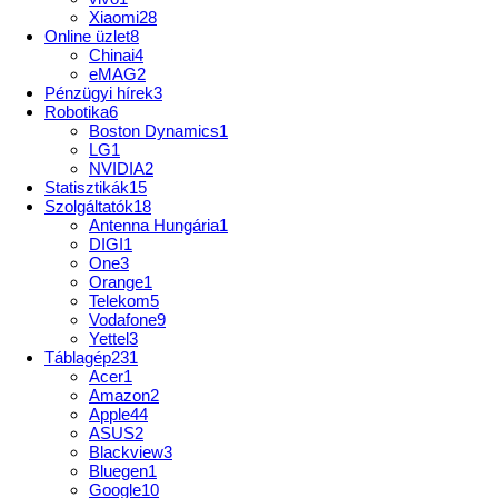
Xiaomi
28
Online üzlet
8
Chinai
4
eMAG
2
Pénzügyi hírek
3
Robotika
6
Boston Dynamics
1
LG
1
NVIDIA
2
Statisztikák
15
Szolgáltatók
18
Antenna Hungária
1
DIGI
1
One
3
Orange
1
Telekom
5
Vodafone
9
Yettel
3
Táblagép
231
Acer
1
Amazon
2
Apple
44
ASUS
2
Blackview
3
Bluegen
1
Google
10