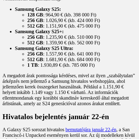
Samsung Galaxy S25:
128 GB
: 964,90 € (kb. 398 000 Ft)
256 GB
: 1.026,90 € (kb. 424 000 Ft)
512 GB
: 1.151,90 € (kb. 475 000 Ft)
Samsung Galaxy S25+:
256 GB
: 1.235,90 € (kb. 510 000 Ft)
512 GB
: 1.359,90 € (kb. 562 000 Ft)
Samsung Galaxy S25 Ultra:
256 GB
: 1.557,90 € (kb. 641 000 Ft)
512 GB
: 1.681,90 € (kb. 684 000 Ft)
1 TB
: 1.930,89 € (kb. 785 000 Ft)
A megadott árak pontossága kérdéses, mivel az ilyen „szabálytalan”
árképzés nem jellemző a Samsung hivatalos webshopjára, ahol
jellemzően kerek összegeket használnak. Például a 1.151,90 €
helyett inkább 1.149 vagy 1.150 € várható. Az információk
ellentmondanak egy korábbi skandináv kereskedő által megadott
árlistának, amely az S24 generációval azonos árakat említett.
Hivatalos bejelentés január 22-én
A Galaxy S25 sorozat hivatalos
bemutatójára január 22-én
, a San
Franciscó-i Unpacked eseményen kerül sor. Az új modelleken kívül