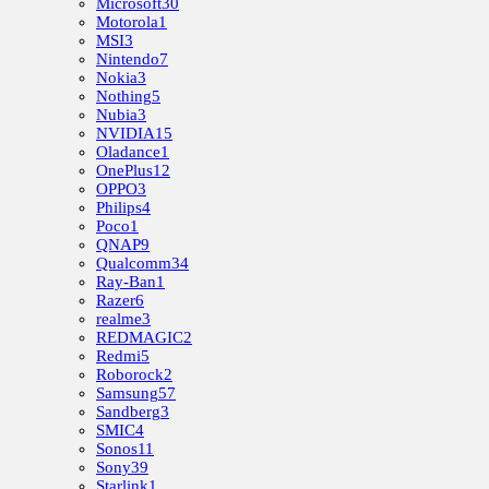
Microsoft
30
Motorola
1
MSI
3
Nintendo
7
Nokia
3
Nothing
5
Nubia
3
NVIDIA
15
Oladance
1
OnePlus
12
OPPO
3
Philips
4
Poco
1
QNAP
9
Qualcomm
34
Ray-Ban
1
Razer
6
realme
3
REDMAGIC
2
Redmi
5
Roborock
2
Samsung
57
Sandberg
3
SMIC
4
Sonos
11
Sony
39
Starlink
1