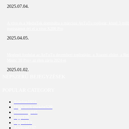
2025.07.04.
A vivo és a MediaTek dominálta a márciusi AnTuTu toplistát; közel 3 mill
pontszámot ért el a vivo X200 Pro
2025.04.05.
Meglepő fordulat az AnTuTu decemberi toplistáján: a Xiaomi eltűnt, a Re
Magic 10 Pro+ az élen zárja 2024-et
2025.01.02.
NÉPSZERŰ BEJEGYZÉSEK
POPULAR CATEGORY
Telefon
1951
High-tech eszköz
529
Samsung
445
App
428
Apple
313
Android
237