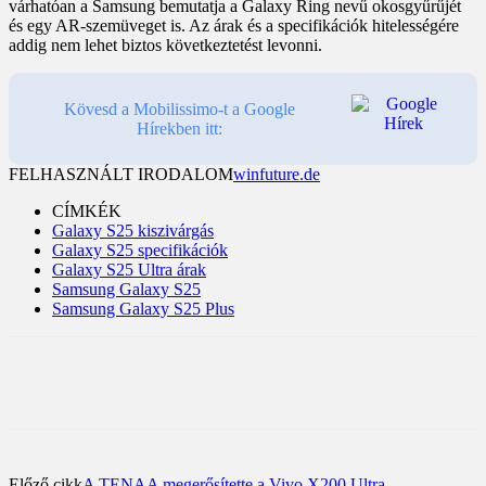
várhatóan a Samsung bemutatja a Galaxy Ring nevű okosgyűrűjét
és egy AR-szemüveget is. Az árak és a specifikációk hitelességére
addig nem lehet biztos következtetést levonni.
Kövesd a Mobilissimo-t a Google
Hírekben itt:
FELHASZNÁLT IRODALOM
winfuture.de
CÍMKÉK
Galaxy S25 kiszivárgás
Galaxy S25 specifikációk
Galaxy S25 Ultra árak
Samsung Galaxy S25
Samsung Galaxy S25 Plus
Előző cikk
A TENAA megerősítette a Vivo X200 Ultra