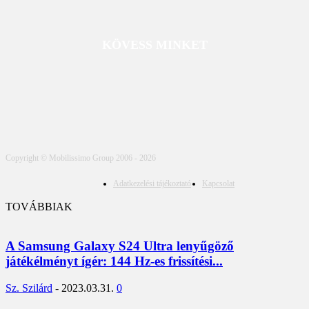
KÖVESS MINKET
Copyright © Mobilissimo Group 2006 - 2026
Adatkezelési tájékoztató
Kapcsolat
TOVÁBBIAK
A Samsung Galaxy S24 Ultra lenyűgöző
játékélményt ígér: 144 Hz-es frissítési...
Sz. Szilárd
-
2023.03.31.
0