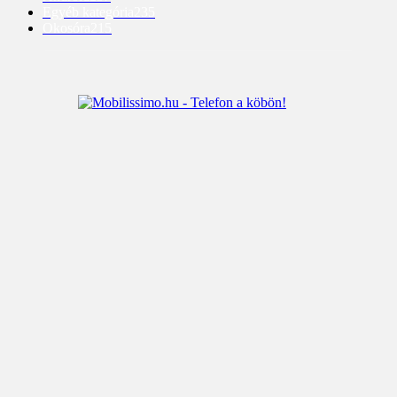
Egyéb kategória
235
Okosóra
215