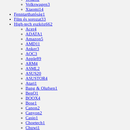
Volkswagen
3
Xiaomi
14
Fenntarthatóság
1
Film és sorozat
33
High-tech eszköz
662
Acer
4
ADATA
1
Amazon
5
AMD
11
Anker
3
AOC
3
Apple
89
ARM
4
ASML
2
ASUS
20
ASUSTOR
4
Atari
1
Bang & Olufsen
1
BenQ
1
BOOX
4
Bose
1
Canon
2
Canyon
2
Casio
1
Choetech
1
Chuwi
1