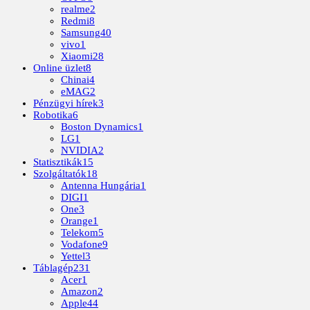
realme
2
Redmi
8
Samsung
40
vivo
1
Xiaomi
28
Online üzlet
8
Chinai
4
eMAG
2
Pénzügyi hírek
3
Robotika
6
Boston Dynamics
1
LG
1
NVIDIA
2
Statisztikák
15
Szolgáltatók
18
Antenna Hungária
1
DIGI
1
One
3
Orange
1
Telekom
5
Vodafone
9
Yettel
3
Táblagép
231
Acer
1
Amazon
2
Apple
44