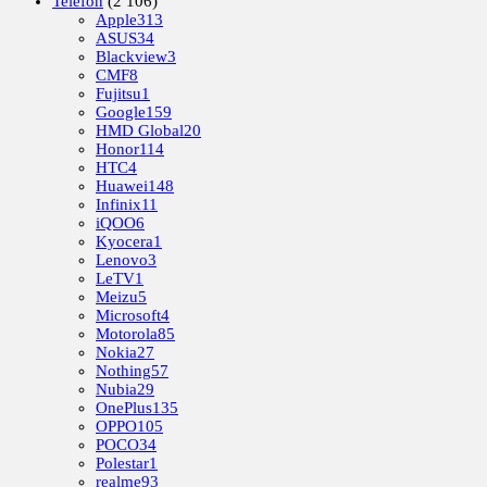
Telefon
(2 106)
Apple
313
ASUS
34
Blackview
3
CMF
8
Fujitsu
1
Google
159
HMD Global
20
Honor
114
HTC
4
Huawei
148
Infinix
11
iQOO
6
Kyocera
1
Lenovo
3
LeTV
1
Meizu
5
Microsoft
4
Motorola
85
Nokia
27
Nothing
57
Nubia
29
OnePlus
135
OPPO
105
POCO
34
Polestar
1
realme
93