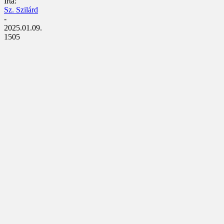
Írta:
Sz. Szilárd
-
2025.01.09.
1505