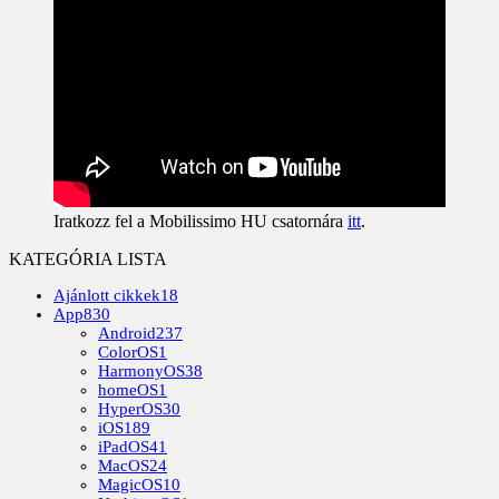
Iratkozz fel a Mobilissimo HU csatornára
itt
.
KATEGÓRIA LISTA
Ajánlott cikkek
18
App
830
Android
237
ColorOS
1
HarmonyOS
38
homeOS
1
HyperOS
30
iOS
189
iPadOS
41
MacOS
24
MagicOS
10