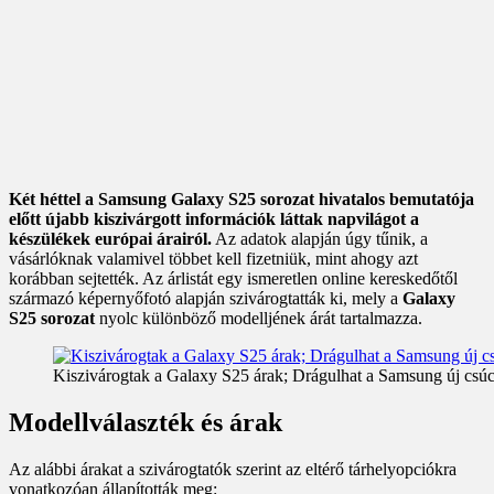
Két héttel a Samsung Galaxy S25 sorozat hivatalos bemutatója
előtt újabb kiszivárgott információk láttak napvilágot a
készülékek európai árairól.
Az adatok alapján úgy tűnik, a
vásárlóknak valamivel többet kell fizetniük, mint ahogy azt
korábban sejtették. Az árlistát egy ismeretlen online kereskedőtől
származó képernyőfotó alapján szivárogtatták ki, mely a
Galaxy
S25 sorozat
nyolc különböző modelljének árát tartalmazza.
Kiszivárogtak a Galaxy S25 árak; Drágulhat a Samsung új csú
Modellválaszték és árak
Az alábbi árakat a szivárogtatók szerint az eltérő tárhelyopciókra
vonatkozóan állapították meg: