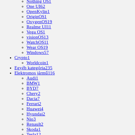
Nothing OS
1
One UI
62
OpenKylin
1
OriginOS
1
OxygenOS
19
Realme UI
11
Vega OS
1
visionOS
13
WatchOS
11
Wear OS
19
Windows
57
Crypto
1
Worldcoin
1
Egyéb kategória
235
Elektromos jármű
116
Audi
1
BMW
1
BYD
7
Chery
2
Dacia
7
Ferrari
2
Huawei
4
Hyundai
2
Nio
3
Renault
2
Skoda
1
Tesla
12