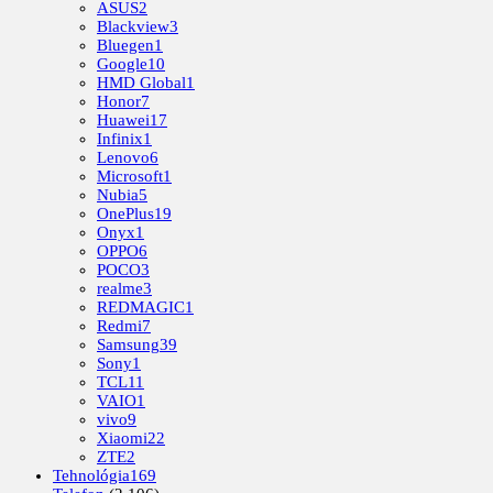
ASUS
2
Blackview
3
Bluegen
1
Google
10
HMD Global
1
Honor
7
Huawei
17
Infinix
1
Lenovo
6
Microsoft
1
Nubia
5
OnePlus
19
Onyx
1
OPPO
6
POCO
3
realme
3
REDMAGIC
1
Redmi
7
Samsung
39
Sony
1
TCL
11
VAIO
1
vivo
9
Xiaomi
22
ZTE
2
Tehnológia
169