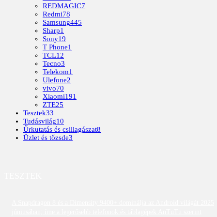
REDMAGIC
7
Redmi
78
Samsung
445
Sharp
1
Sony
19
T Phone
1
TCL
12
Tecno
3
Telekom
1
Ulefone
2
vivo
70
Xiaomi
191
ZTE
25
Tesztek
33
Tudásvilág
10
Űrkutatás és csillagászat
8
Üzlet és tőzsde
3
TESZTEK
A Snapdragon 8 és a Dimensity 9400+ dominálja az Android világát 2025
júniusában; íme a legerősebb telefonok és táblagépek AnTuTu szerint