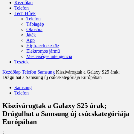
Kezdőlap
Telefon
Tech Hírek
Telefon
Táblagép
Okosóra
Játék
App
High-tech eszköz
Elektromos jármű
Mesterséges inteligencia
Tesztek
Kezdőlap
Telefon
Samsung
Kiszivárogtak a Galaxy S25 árak;
Drágulhat a Samsung új csúcskategóriája Európában
Samsung
Telefon
Kiszivárogtak a Galaxy S25 árak;
Drágulhat a Samsung új csúcskategóriája
Európában