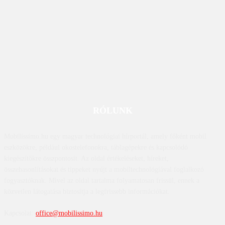
RÓLUNK
Mobilissimo.hu egy magyar technológiai hírportál, amely főként mobil
eszközökre, például okostelefonokra, táblagépekre és kapcsolódó
kiegészítőkre összpontosít. Az oldal értékeléseket, híreket,
összehasonlításokat és tippeket nyújt a mobiltechnológiával foglalkozó
fogyasztóknak. Mivel az oldal tartalma folyamatosan frissül, ennek a
közvetlen látogatása biztosítja a legfrissebb információkat.
Kapcsolat:
office@mobilissimo.hu