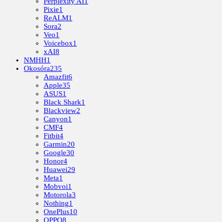
Perplexity AI
1
Pixie
1
ReALM
1
Sora
2
Veo
1
Voicebox
1
xAI
8
NMHH
1
Okosóra
235
Amazfit
6
Apple
35
ASUS
1
Black Shark
1
Blackview
2
Canyon
1
CMF
4
Fitbit
4
Garmin
20
Google
30
Honor
4
Huawei
29
Meta
1
Mobvoi
1
Motorola
3
Nothing
1
OnePlus
10
OPPO
8