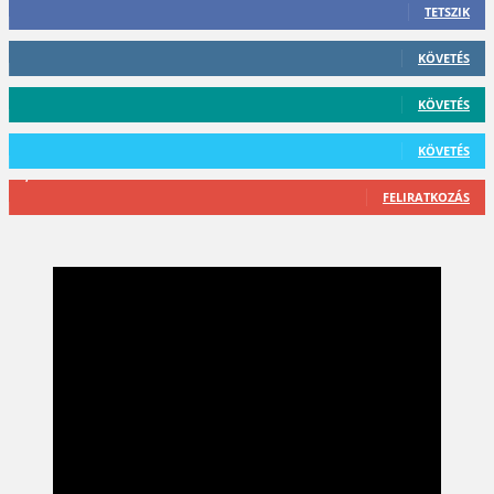
TETSZIK
412
Követő
KÖVETÉS
59
Követő
KÖVETÉS
101
Követő
KÖVETÉS
2,589
Feliratkozó
FELIRATKOZÁS