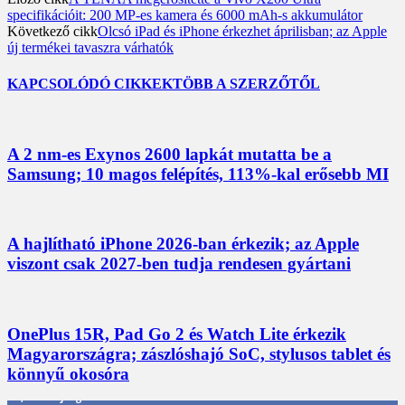
specifikációit: 200 MP-es kamera és 6000 mAh-s akkumulátor
Következő cikk
Olcsó iPad és iPhone érkezhet áprilisban; az Apple
új termékei tavaszra várhatók
KAPCSOLÓDÓ CIKKEK
TÖBB A SZERZŐTŐL
A 2 nm-es Exynos 2600 lapkát mutatta be a
Samsung; 10 magos felépítés, 113%-kal erősebb MI
A hajlítható iPhone 2026-ban érkezik; az Apple
viszont csak 2027-ben tudja rendesen gyártani
OnePlus 15R, Pad Go 2 és Watch Lite érkezik
Magyarországra; zászlóshajó SoC, stylusos tablet és
könnyű okosóra
3,452
Rajongók