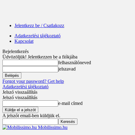
Jelentkezz be / Csatlakozz
Adatkezelési tájékoztató
Kapcsolat
Bejelentkezés
Üdvözöljük! Jelentkezzen be a fiókjába
felhasználóneved
jelszavad
Forgot your password? Get help
Adatkezelési tájékoztató
Jelszó visszaállítás
Jelszó visszaállítás
e-mail címed
A jelszót email-ben küldjük el.
Mobilissimo.hu