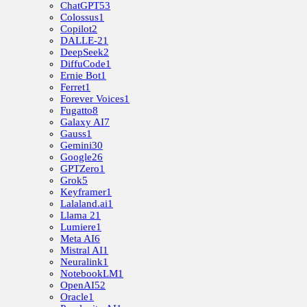
ChatGPT
53
Colossus
1
Copilot
2
DALLE-2
1
DeepSeek
2
DiffuCode
1
Ernie Bot
1
Ferret
1
Forever Voices
1
Fugatto
8
Galaxy AI
7
Gauss
1
Gemini
30
Google
26
GPTZero
1
Grok
5
Keyframer
1
Lalaland.ai
1
Llama 2
1
Lumiere
1
Meta AI
6
Mistral AI
1
Neuralink
1
NotebookLM
1
OpenAI
52
Oracle
1