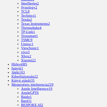
SteelSeries
2
Synology
2
TCL
8
Technics
1
Tenda
2
Texas Instruments
2
Thermaltake
4
TP-Link
1
Tronsmart
1
TSMC
9
Unisoc
1
ViewSonic
1
vivo
3
Xbox
2
Xiaomi
22
Hírlevél
85
Interjú
1
Játék
103
Kiberbiztonság
22
Kütyü ajánló
35
Mesterséges inteligencia
229
Apple Intelligence
19
AppleGPT
6
Baidu
1
Bard
11
BESPOKE AI
2