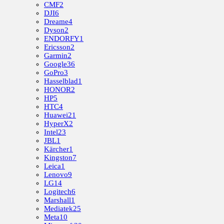
CMF
2
DJI
6
Dreame
4
Dyson
2
ENDORFY
1
Ericsson
2
Garmin
2
Google
36
GoPro
3
Hasselblad
1
HONOR
2
HP
5
HTC
4
Huawei
21
HyperX
2
Intel
23
JBL
1
Kärcher
1
Kingston
7
Leica
1
Lenovo
9
LG
14
Logitech
6
Marshall
1
Mediatek
25
Meta
10