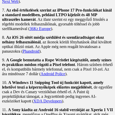
Next Web
).
7.
Az első értékelések szerint az iPhone 17 Pro-funkciókat kínál
a standard modellben, például LTPO kijelzőt és 48 MP
ultraszéles kamerát
. Az ifanr szerint ez egy meggyőző frissítés a
régebbi modellek felhasználóinak, gyorsabb töltéssel és jobb
szelfikamerával (
36Kr Europe
).
8.
Az iOS 26 sötét módja szédülést és szemfáradtságot okoz
néhány felhasználónál
, az ikonok körüli fényhatások által kiváltott
optikai illúzió miatt. Az Apple még nem reagált hivatalosan a
panaszokra (
Phandroid
).
9.
A Google bemutatta a Rope Wristlet kiegészítőt, amely színes
és praktikus módon rögzíti a Pixel telefont
. Három színben érhető
el, és kompatibilis bármely telefonnal, nem csak a Pixel 10-zel. Az
ára mindössze 7 dollár (
Android Police
).
10.
A Windows 11 Snipping Tool új funkciót kapott, amely
lehetővé teszi a képernyőképek előzetes megjelölését
, de egyelőre
csak a Dev és Canary verziókban érhető el. A Paint új
projektfájlokat támogat, a Jegyzettömb pedig ingyenes AI-
eszközöket kapott (
XDA Developers
).
11.
A Sony kiadta az Android 16 stabil verzióját az Xperia 1 VII
készülékre
, megelőzve a OnePlus és Xiaomi gyártókat, akik még