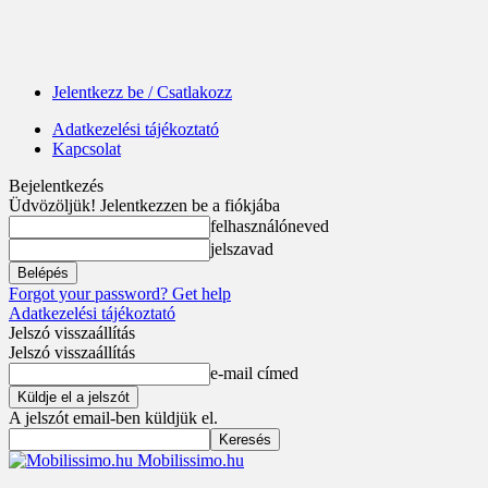
Jelentkezz be / Csatlakozz
Adatkezelési tájékoztató
Kapcsolat
Bejelentkezés
Üdvözöljük! Jelentkezzen be a fiókjába
felhasználóneved
jelszavad
Forgot your password? Get help
Adatkezelési tájékoztató
Jelszó visszaállítás
Jelszó visszaállítás
e-mail címed
A jelszót email-ben küldjük el.
Mobilissimo.hu