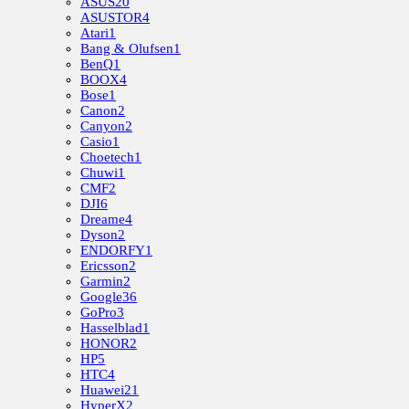
ASUS
20
ASUSTOR
4
Atari
1
Bang & Olufsen
1
BenQ
1
BOOX
4
Bose
1
Canon
2
Canyon
2
Casio
1
Choetech
1
Chuwi
1
CMF
2
DJI
6
Dreame
4
Dyson
2
ENDORFY
1
Ericsson
2
Garmin
2
Google
36
GoPro
3
Hasselblad
1
HONOR
2
HP
5
HTC
4
Huawei
21
HyperX
2