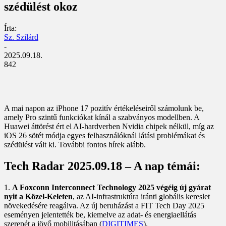
szédülést okoz
Írta:
Sz. Szilárd
-
2025.09.18.
842
A mai napon az iPhone 17 pozitív értékeléseiről számolunk be,
amely Pro szintű funkciókat kínál a szabványos modellben. A
Huawei áttörést ért el AI-hardverben Nvidia chipek nélkül, míg az
iOS 26 sötét módja egyes felhasználóknál látási problémákat és
szédülést vált ki. További fontos hírek alább.
Tech Radar 2025.09.18 – A nap témái:
1.
A Foxconn Interconnect Technology 2025 végéig új gyárat
nyit a Közel-Keleten
, az AI-infrastruktúra iránti globális kereslet
növekedésére reagálva. Az új beruházást a FIT Tech Day 2025
eseményen jelentették be, kiemelve az adat- és energiaellátás
szerepét a jövő mobilitásában (
DIGITIMES
).