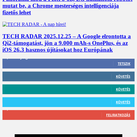
mutat be, a Chrome mesterséges intelligenciája
fizetős lehet
TECH RADAR 2025.12.25 – A Google elrontotta a
Qi2-támogatást, jön a 9.000 mAh-s OnePlus, és az
iOS 26.3 hasznos újításokat hoz Európának
3,452
Rajongók
TETSZIK
412
Követő
KÖVETÉS
59
Követő
KÖVETÉS
101
Követő
KÖVETÉS
2,589
Feliratkozó
FELIRATKOZÁS