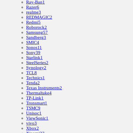
Ray-Ban
1
Razer
6
realme
3
REDMAGIC
2
Redmi
5
Roborock
2
Samsung
57
Sandberg
3
SMIC
4
Sonos
11
Sony
39
Starlink
1
SteelSeries
2
Synology
2
TCL
8
Technics
1
Tenda
2
Texas Instruments
2
Thermaltake
4
TP-Link
1
Tronsmart
1
TSMC
9
Unisoc
1
ViewSonic
1
vivo
3
Xbox
2