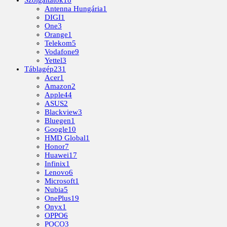
Szolgáltatók
18
Antenna Hungária
1
DIGI
1
One
3
Orange
1
Telekom
5
Vodafone
9
Yettel
3
Táblagép
231
Acer
1
Amazon
2
Apple
44
ASUS
2
Blackview
3
Bluegen
1
Google
10
HMD Global
1
Honor
7
Huawei
17
Infinix
1
Lenovo
6
Microsoft
1
Nubia
5
OnePlus
19
Onyx
1
OPPO
6
POCO
3