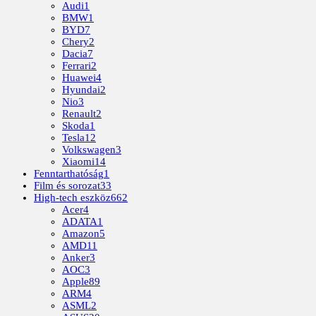
Audi
1
BMW
1
BYD
7
Chery
2
Dacia
7
Ferrari
2
Huawei
4
Hyundai
2
Nio
3
Renault
2
Skoda
1
Tesla
12
Volkswagen
3
Xiaomi
14
Fenntarthatóság
1
Film és sorozat
33
High-tech eszköz
662
Acer
4
ADATA
1
Amazon
5
AMD
11
Anker
3
AOC
3
Apple
89
ARM
4
ASML
2