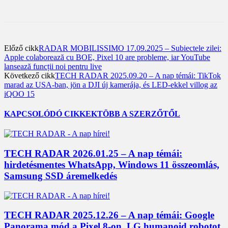
Előző cikk
RADAR MOBILISSIMO 17.09.2025 – Subiectele zilei:
Apple colaborează cu BOE, Pixel 10 are probleme, iar YouTube
lansează funcții noi pentru live
Következő cikk
TECH RADAR 2025.09.20 – A nap témái: TikTok
marad az USA-ban, jön a DJI új kamerája, és LED-ekkel villog az
iQOO 15
KAPCSOLÓDÓ CIKKEK
TÖBB A SZERZŐTŐL
TECH RADAR 2026.01.25 – A nap témái:
hirdetésmentes WhatsApp, Windows 11 összeomlás,
Samsung SSD áremelkedés
TECH RADAR 2025.12.26 – A nap témái: Google
Panorama mód a Pixel 8-on, LG humanoid robotot