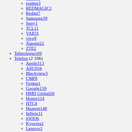
realme
3
REDMAGIC
1
Redmi
7
Samsung
39
Sony
1
TCL
11
VAIO
1
vivo
9
Xiaomi
22
ZTE
2
Tehnológia
169
Telefon
(2 106)
Apple
313
ASUS
34
Blackview
3
CMF
8
Fujitsu
1
Google
159
HMD Global
20
Honor
114
HTC
4
Huawei
148
Infinix
11
iQOO
6
Kyocera
1
Lenovo
3