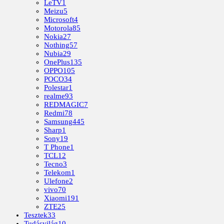
LeTV
1
Meizu
5
Microsoft
4
Motorola
85
Nokia
27
Nothing
57
Nubia
29
OnePlus
135
OPPO
105
POCO
34
Polestar
1
realme
93
REDMAGIC
7
Redmi
78
Samsung
445
Sharp
1
Sony
19
T Phone
1
TCL
12
Tecno
3
Telekom
1
Ulefone
2
vivo
70
Xiaomi
191
ZTE
25
Tesztek
33
Tudásvilág
10