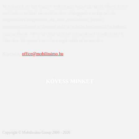
Mobilissimo.hu egy magyar technológiai hírportál, amely főként mobil
eszközökre, például okostelefonokra, táblagépekre és kapcsolódó
kiegészítőkre összpontosít. Az oldal értékeléseket, híreket,
összehasonlításokat és tippeket nyújt a mobiltechnológiával foglalkozó
fogyasztóknak. Mivel az oldal tartalma folyamatosan frissül, ennek a
közvetlen látogatása biztosítja a legfrissebb információkat.
Kapcsolat:
office@mobilissimo.hu
KÖVESS MINKET
Copyright © Mobilissimo Group 2006 - 2026