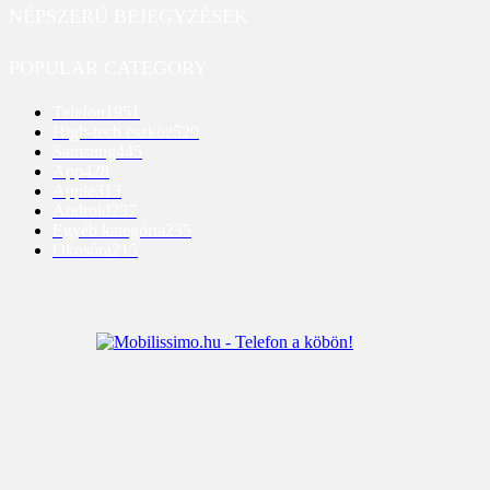
NÉPSZERŰ BEJEGYZÉSEK
POPULAR CATEGORY
Telefon
1951
High-tech eszköz
529
Samsung
445
App
428
Apple
313
Android
237
Egyéb kategória
235
Okosóra
215