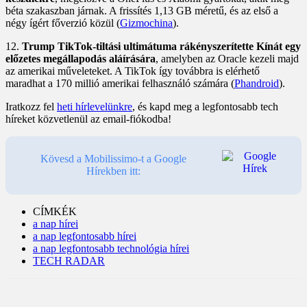
béta szakaszban járnak. A frissítés 1,13 GB méretű, és az első a
négy ígért főverzió közül (
Gizmochina
).
12.
Trump TikTok-tiltási ultimátuma rákényszerítette Kínát egy
előzetes megállapodás aláírására
, amelyben az Oracle kezeli majd
az amerikai műveleteket. A TikTok így továbbra is elérhető
maradhat a 170 millió amerikai felhasználó számára (
Phandroid
).
Iratkozz fel
heti hírlevelünkre
, és kapd meg a legfontosabb tech
híreket közvetlenül az email-fiókodba!
Kövesd a Mobilissimo-t a Google
Hírekben itt:
CÍMKÉK
a nap hírei
a nap legfontosabb hírei
a nap legfontosabb technológia hírei
TECH RADAR