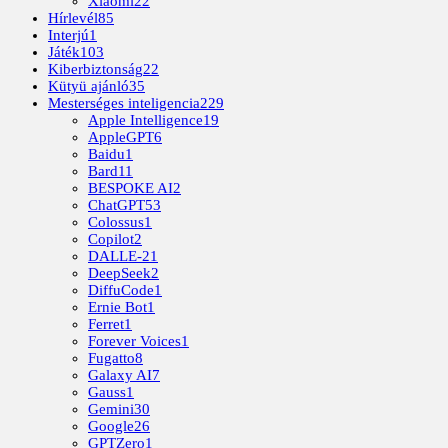
Xiaomi
22
Hírlevél
85
Interjú
1
Játék
103
Kiberbiztonság
22
Kütyü ajánló
35
Mesterséges inteligencia
229
Apple Intelligence
19
AppleGPT
6
Baidu
1
Bard
11
BESPOKE AI
2
ChatGPT
53
Colossus
1
Copilot
2
DALLE-2
1
DeepSeek
2
DiffuCode
1
Ernie Bot
1
Ferret
1
Forever Voices
1
Fugatto
8
Galaxy AI
7
Gauss
1
Gemini
30
Google
26
GPTZero
1