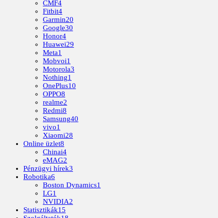
CMF
4
Fitbit
4
Garmin
20
Google
30
Honor
4
Huawei
29
Meta
1
Mobvoi
1
Motorola
3
Nothing
1
OnePlus
10
OPPO
8
realme
2
Redmi
8
Samsung
40
vivo
1
Xiaomi
28
Online üzlet
8
Chinai
4
eMAG
2
Pénzügyi hírek
3
Robotika
6
Boston Dynamics
1
LG
1
NVIDIA
2
Statisztikák
15