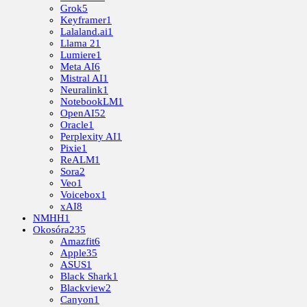
Grok
5
Keyframer
1
Lalaland.ai
1
Llama 2
1
Lumiere
1
Meta AI
6
Mistral AI
1
Neuralink
1
NotebookLM
1
OpenAI
52
Oracle
1
Perplexity AI
1
Pixie
1
ReALM
1
Sora
2
Veo
1
Voicebox
1
xAI
8
NMHH
1
Okosóra
235
Amazfit
6
Apple
35
ASUS
1
Black Shark
1
Blackview
2
Canyon
1