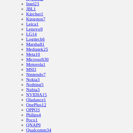
Intel
23
JBL
1
Kärcher
1
Kingston
7
Leica
1
Lenovo
9
LG
14
Logitech
6
Marshall
1
Mediatek
25
Meta
10
Microsoft
30
Motorola
1
MSI
3
Nintendo
7
Nokia
3
Nothing
5
Nubia
3
NVIDIA
15
Oladance
1
OnePlus
12
OPPO
3
Philips
4
Poco
1
QNAP
9
Qualcomm
34