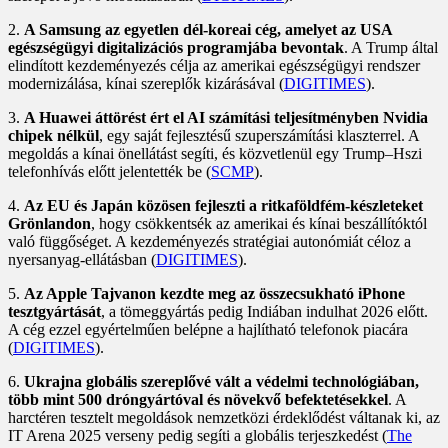
2.
A Samsung az egyetlen dél-koreai cég, amelyet az USA
egészségügyi digitalizációs programjába bevontak
. A Trump által
elindított kezdeményezés célja az amerikai egészségügyi rendszer
modernizálása, kínai szereplők kizárásával (
DIGITIMES
).
3.
A Huawei áttörést ért el AI számítási teljesítményben Nvidia
chipek nélkül
, egy saját fejlesztésű szuperszámítási klaszterrel. A
megoldás a kínai önellátást segíti, és közvetlenül egy Trump–Hszi
telefonhívás előtt jelentették be (
SCMP
).
4.
Az EU és Japán közösen fejleszti a ritkaföldfém-készleteket
Grönlandon
, hogy csökkentsék az amerikai és kínai beszállítóktól
való függőséget. A kezdeményezés stratégiai autonómiát céloz a
nyersanyag-ellátásban (
DIGITIMES
).
5.
Az Apple Tajvanon kezdte meg az összecsukható iPhone
tesztgyártását
, a tömeggyártás pedig Indiában indulhat 2026 előtt.
A cég ezzel egyértelműen belépne a hajlítható telefonok piacára
(
DIGITIMES
).
6.
Ukrajna globális szereplővé vált a védelmi technológiában,
több mint 500 dróngyártóval és növekvő befektetésekkel
. A
harctéren tesztelt megoldások nemzetközi érdeklődést váltanak ki, az
IT Arena 2025 verseny pedig segíti a globális terjeszkedést (
The