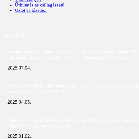
Űrkutatás és csillagászat
8
Üzlet és tőzsde
3
TESZTEK
A Snapdragon 8 és a Dimensity 9400+ dominálja az Android világát 2025
júniusában; íme a legerősebb telefonok és táblagépek AnTuTu szerint
2025.07.04.
A vivo és a MediaTek dominálta a márciusi AnTuTu toplistát; közel 3 mill
pontszámot ért el a vivo X200 Pro
2025.04.05.
Meglepő fordulat az AnTuTu decemberi toplistáján: a Xiaomi eltűnt, a Re
Magic 10 Pro+ az élen zárja 2024-et
2025.01.02.