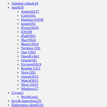
Ajánlott cikkek
18
App
830
Android
237
ColorOS
1
HarmonyOS
38
homeOS
1
HyperOS
30
iOS
189
iPadOS
41
MacOS
24
MagicOS
10
Nothing OS
1
One UI
62
OpenKylin
1
OriginOS
1
OxygenOS
19
Realme UI
11
Vega OS
1
visionOS
13
WatchOS
11
Wear OS
19
Windows
57
Crypto
1
Worldcoin
1
Egyéb kategória
235
Elektromos jármű
116